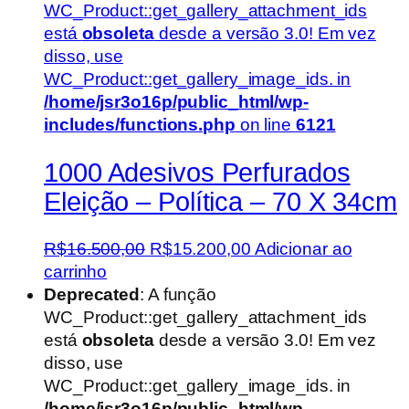
WC_Product::get_gallery_attachment_ids
está
obsoleta
desde a versão 3.0! Em vez
disso, use
WC_Product::get_gallery_image_ids. in
/home/jsr3o16p/public_html/wp-
includes/functions.php
on line
6121
1000 Adesivos Perfurados
Eleição – Política – 70 X 34cm
O
O
R$
16.500,00
R$
15.200,00
Adicionar ao
preço
preço
carrinho
original
atual
Deprecated
: A função
era:
é:
WC_Product::get_gallery_attachment_ids
R$16.500,00.
R$15.200,00.
está
obsoleta
desde a versão 3.0! Em vez
disso, use
WC_Product::get_gallery_image_ids. in
/home/jsr3o16p/public_html/wp-