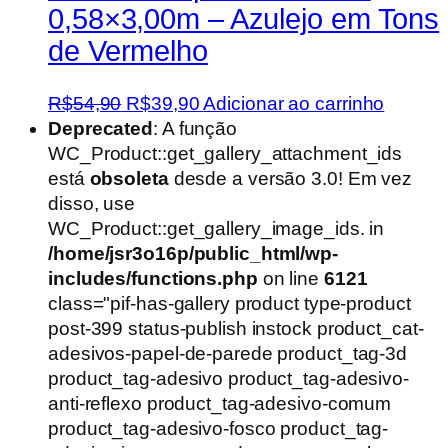
0,58×3,00m – Azulejo em Tons
de Vermelho
O
O
R$
54,90
R$
39,90
Adicionar ao carrinho
preço
preço
Deprecated
: A função
original
atual
WC_Product::get_gallery_attachment_ids
era:
é:
está
obsoleta
desde a versão 3.0! Em vez
R$54,90.
R$39,90.
disso, use
WC_Product::get_gallery_image_ids. in
/home/jsr3o16p/public_html/wp-
includes/functions.php
on line
6121
class="pif-has-gallery product type-product
post-399 status-publish instock product_cat-
adesivos-papel-de-parede product_tag-3d
product_tag-adesivo product_tag-adesivo-
anti-reflexo product_tag-adesivo-comum
product_tag-adesivo-fosco product_tag-