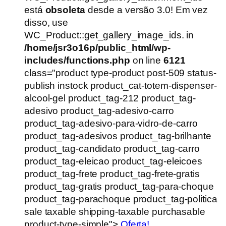
era:
é:
está
obsoleta
desde a versão 3.0! Em vez
R$1.250,00.
R$1.000,00.
disso, use
WC_Product::get_gallery_image_ids. in
/home/jsr3o16p/public_html/wp-
includes/functions.php
on line
6121
class="product type-product post-509 status-
publish instock product_cat-totem-dispenser-
alcool-gel product_tag-212 product_tag-
adesivo product_tag-adesivo-carro
product_tag-adesivo-para-vidro-de-carro
product_tag-adesivos product_tag-brilhante
product_tag-candidato product_tag-carro
product_tag-eleicao product_tag-eleicoes
product_tag-frete product_tag-frete-gratis
product_tag-gratis product_tag-para-choque
product_tag-parachoque product_tag-politica
sale taxable shipping-taxable purchasable
product-type-simple">
Oferta!