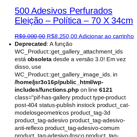
500 Adesivos Perfurados
Eleição – Política – 70 X 34cm
O
O
R$
9.000,00
R$
8.250,00
Adicionar ao carrinho
preço
preço
Deprecated
: A função
original
atual
WC_Product::get_gallery_attachment_ids
era:
é:
está
obsoleta
desde a versão 3.0! Em vez
R$9.000,00.
R$8.250,00.
disso, use
WC_Product::get_gallery_image_ids. in
/home/jsr3o16p/public_html/wp-
includes/functions.php
on line
6121
class="pif-has-gallery product type-product
post-404 status-publish instock product_cat-
modelosgeometricos product_tag-3d
product_tag-adesivo product_tag-adesivo-
anti-reflexo product_tag-adesivo-comum
product_tag-adesivo-fosco product_tag-