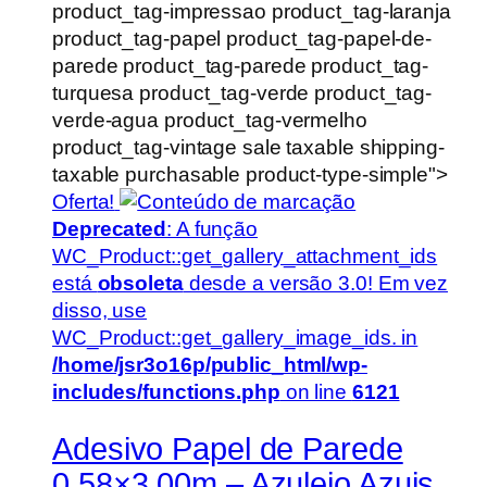
product_tag-impressao product_tag-laranja
product_tag-papel product_tag-papel-de-
parede product_tag-parede product_tag-
turquesa product_tag-verde product_tag-
verde-agua product_tag-vermelho
product_tag-vintage sale taxable shipping-
taxable purchasable product-type-simple">
Oferta!
Deprecated
: A função
WC_Product::get_gallery_attachment_ids
está
obsoleta
desde a versão 3.0! Em vez
disso, use
WC_Product::get_gallery_image_ids. in
/home/jsr3o16p/public_html/wp-
includes/functions.php
on line
6121
Adesivo Papel de Parede
0,58×3,00m – Azulejo Azuis