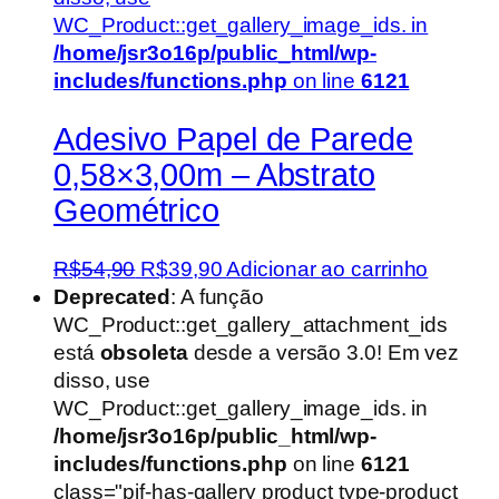
WC_Product::get_gallery_image_ids. in
/home/jsr3o16p/public_html/wp-
includes/functions.php
on line
6121
Adesivo Papel de Parede
0,58×3,00m – Abstrato
Geométrico
O
O
R$
54,90
R$
39,90
Adicionar ao carrinho
preço
preço
Deprecated
: A função
original
atual
WC_Product::get_gallery_attachment_ids
era:
é:
está
obsoleta
desde a versão 3.0! Em vez
R$54,90.
R$39,90.
disso, use
WC_Product::get_gallery_image_ids. in
/home/jsr3o16p/public_html/wp-
includes/functions.php
on line
6121
class="pif-has-gallery product type-product