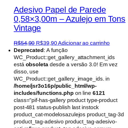
Adesivo Papel de Parede
0,58×3,00m – Azulejo em Tons
Vintage
O
O
R$
54,90
R$
39,90
Adicionar ao carrinho
preço
preço
Deprecated
: A função
original
atual
WC_Product::get_gallery_attachment_ids
era:
é:
está
obsoleta
desde a versão 3.0! Em vez
R$54,90.
R$39,90.
disso, use
WC_Product::get_gallery_image_ids. in
/home/jsr3o16p/public_html/wp-
includes/functions.php
on line
6121
class="pif-has-gallery product type-product
post-481 status-publish last instock
product_cat-modelosazulejos product_tag-3d
product_tag-adesivo product_tag-adesivo-