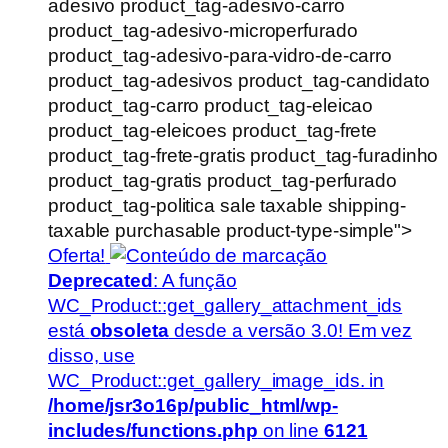
adesivo product_tag-adesivo-carro
product_tag-adesivo-microperfurado
product_tag-adesivo-para-vidro-de-carro
product_tag-adesivos product_tag-candidato
product_tag-carro product_tag-eleicao
product_tag-eleicoes product_tag-frete
product_tag-frete-gratis product_tag-furadinho
product_tag-gratis product_tag-perfurado
product_tag-politica sale taxable shipping-
taxable purchasable product-type-simple">
Oferta!
Deprecated
: A função
WC_Product::get_gallery_attachment_ids
está
obsoleta
desde a versão 3.0! Em vez
disso, use
WC_Product::get_gallery_image_ids. in
/home/jsr3o16p/public_html/wp-
includes/functions.php
on line
6121