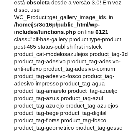
era:
é:
está
obsoleta
desde a versão 3.0! Em vez
R$54,90.
R$39,90.
disso, use
WC_Product::get_gallery_image_ids. in
/home/jsr3o16p/public_html/wp-
includes/functions.php
on line
6121
class="pif-has-gallery product type-product
post-485 status-publish first instock
product_cat-modelosazulejos product_tag-3d
product_tag-adesivo product_tag-adesivo-
anti-reflexo product_tag-adesivo-comum
product_tag-adesivo-fosco product_tag-
adesivo-impresso product_tag-agua
product_tag-amarelo product_tag-azueljo
product_tag-azuis product_tag-azul
product_tag-azulejo product_tag-azulejos
product_tag-bege product_tag-digital
product_tag-flores product_tag-fosco
product_tag-geometrico product_tag-gesso