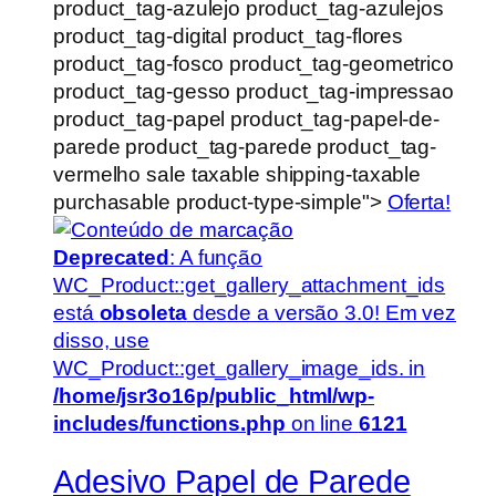
product_tag-azulejo product_tag-azulejos
product_tag-digital product_tag-flores
product_tag-fosco product_tag-geometrico
product_tag-gesso product_tag-impressao
product_tag-papel product_tag-papel-de-
parede product_tag-parede product_tag-
vermelho sale taxable shipping-taxable
purchasable product-type-simple">
Oferta!
Deprecated
: A função
WC_Product::get_gallery_attachment_ids
está
obsoleta
desde a versão 3.0! Em vez
disso, use
WC_Product::get_gallery_image_ids. in
/home/jsr3o16p/public_html/wp-
includes/functions.php
on line
6121
Adesivo Papel de Parede