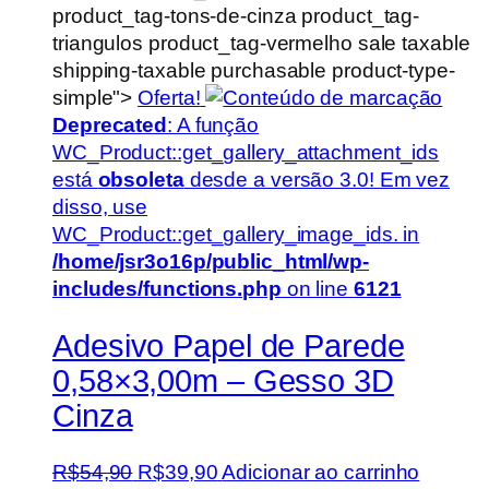
product_tag-tons-de-cinza product_tag-
triangulos product_tag-vermelho sale taxable
shipping-taxable purchasable product-type-
simple">
Oferta!
Deprecated
: A função
WC_Product::get_gallery_attachment_ids
está
obsoleta
desde a versão 3.0! Em vez
disso, use
WC_Product::get_gallery_image_ids. in
/home/jsr3o16p/public_html/wp-
includes/functions.php
on line
6121
Adesivo Papel de Parede
0,58×3,00m – Gesso 3D
Cinza
O
O
R$
54,90
R$
39,90
Adicionar ao carrinho