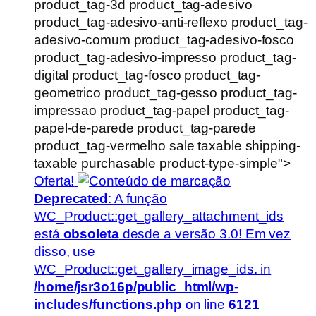
product_tag-3d product_tag-adesivo
product_tag-adesivo-anti-reflexo product_tag-
adesivo-comum product_tag-adesivo-fosco
product_tag-adesivo-impresso product_tag-
digital product_tag-fosco product_tag-
geometrico product_tag-gesso product_tag-
impressao product_tag-papel product_tag-
papel-de-parede product_tag-parede
product_tag-vermelho sale taxable shipping-
taxable purchasable product-type-simple">
Oferta!
Deprecated
: A função
WC_Product::get_gallery_attachment_ids
está
obsoleta
desde a versão 3.0! Em vez
disso, use
WC_Product::get_gallery_image_ids. in
/home/jsr3o16p/public_html/wp-
includes/functions.php
on line
6121