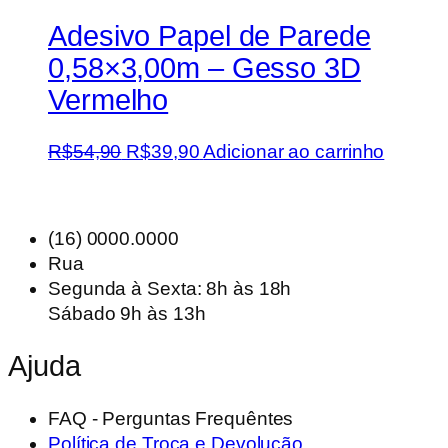
Adesivo Papel de Parede
0,58×3,00m – Gesso 3D
Vermelho
O
O
R$
54,90
R$
39,90
Adicionar ao carrinho
preço
preço
original
atual
era:
é:
(16) 0000.0000
R$54,90.
R$39,90.
Rua
Segunda à Sexta: 8h às 18h
Sábado 9h às 13h
Ajuda
FAQ - Perguntas Frequêntes
Política de Troca e Devolução