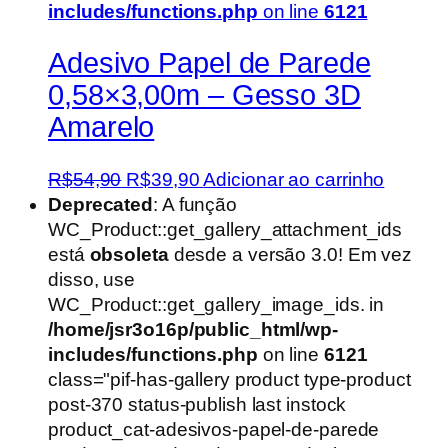
includes/functions.php
on line
6121
Adesivo Papel de Parede
0,58×3,00m – Gesso 3D
Amarelo
O
O
R$
54,90
R$
39,90
Adicionar ao carrinho
preço
preço
Deprecated
: A função
original
atual
WC_Product::get_gallery_attachment_ids
era:
é:
está
obsoleta
desde a versão 3.0! Em vez
R$54,90.
R$39,90.
disso, use
WC_Product::get_gallery_image_ids. in
/home/jsr3o16p/public_html/wp-
includes/functions.php
on line
6121
class="pif-has-gallery product type-product
post-370 status-publish last instock
product_cat-adesivos-papel-de-parede