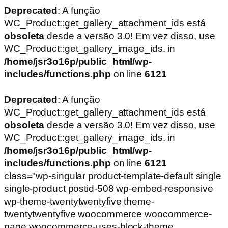
Deprecated
: A função
WC_Product::get_gallery_attachment_ids está
obsoleta
desde a versão 3.0! Em vez disso, use
WC_Product::get_gallery_image_ids. in
/home/jsr3o16p/public_html/wp-
includes/functions.php
on line
6121
Deprecated
: A função
WC_Product::get_gallery_attachment_ids está
obsoleta
desde a versão 3.0! Em vez disso, use
WC_Product::get_gallery_image_ids. in
/home/jsr3o16p/public_html/wp-
includes/functions.php
on line
6121
class="wp-singular product-template-default single
single-product postid-508 wp-embed-responsive
wp-theme-twentytwentyfive theme-
twentytwentyfive woocommerce woocommerce-
page woocommerce-uses-block-theme