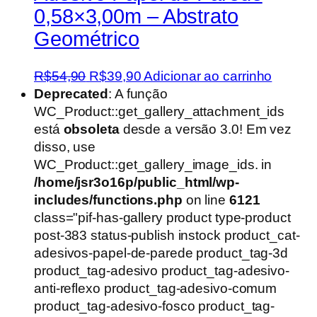
0,58×3,00m – Abstrato
Geométrico
O
O
R$
54,90
R$
39,90
Adicionar ao carrinho
preço
preço
Deprecated
: A função
original
atual
WC_Product::get_gallery_attachment_ids
era:
é:
está
obsoleta
desde a versão 3.0! Em vez
R$54,90.
R$39,90.
disso, use
WC_Product::get_gallery_image_ids. in
/home/jsr3o16p/public_html/wp-
includes/functions.php
on line
6121
class="pif-has-gallery product type-product
post-383 status-publish instock product_cat-
adesivos-papel-de-parede product_tag-3d
product_tag-adesivo product_tag-adesivo-
anti-reflexo product_tag-adesivo-comum
product_tag-adesivo-fosco product_tag-