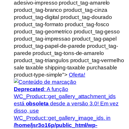
adesivo-impresso product_tag-amarelo
product_tag-branco product_tag-cinza
product_tag-digital product_tag-dourado
product_tag-formato product_tag-fosco
product_tag-geometrico product_tag-gesso
product_tag-impressao product_tag-papel
product_tag-papel-de-parede product_tag-
parede product_tag-tons-de-amarelo
product_tag-triangulos product_tag-vermelho
sale taxable shipping-taxable purchasable
product-type-simple">
Oferta!
Deprecated
: A função
WC_Product::get_gallery_attachment_ids
está
obsoleta
desde a versão 3.0! Em vez
disso, use
WC_Product::get_gallery_image_ids. in
/home/jsr3o16p/public_html/wp-