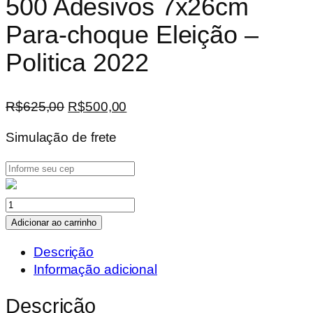
500 Adesivos 7x26cm
Para-choque Eleição –
Politica 2022
O
O
R$
625,00
R$
500,00
preço
preço
Simulação de frete
original
atual
era:
é:
R$625,00.
R$500,00.
500
Adesivos
Adicionar ao carrinho
7x26cm
Descrição
Para-
Informação adicional
choque
Eleição
Descrição
–