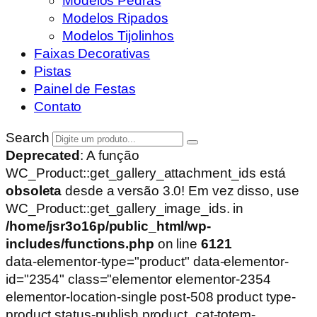
Modelos Pedras
Modelos Ripados
Modelos Tijolinhos
Faixas Decorativas
Pistas
Painel de Festas
Contato
Search
Deprecated
: A função
WC_Product::get_gallery_attachment_ids está
obsoleta
desde a versão 3.0! Em vez disso, use
WC_Product::get_gallery_image_ids. in
/home/jsr3o16p/public_html/wp-
includes/functions.php
on line
6121
data-elementor-type="product" data-elementor-
id="2354" class="elementor elementor-2354
elementor-location-single post-508 product type-
product status-publish product_cat-totem-