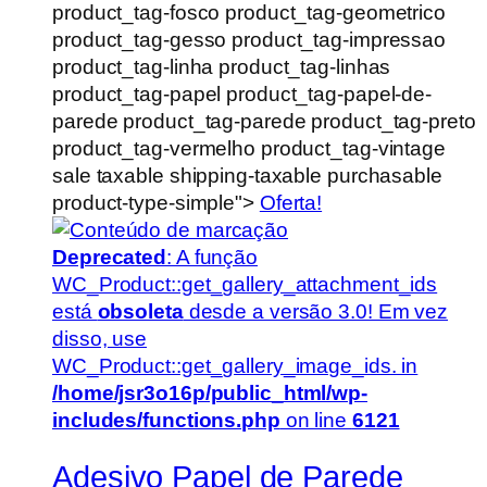
product_tag-fosco product_tag-geometrico
product_tag-gesso product_tag-impressao
product_tag-linha product_tag-linhas
product_tag-papel product_tag-papel-de-
parede product_tag-parede product_tag-preto
product_tag-vermelho product_tag-vintage
sale taxable shipping-taxable purchasable
product-type-simple">
Oferta!
Deprecated
: A função
WC_Product::get_gallery_attachment_ids
está
obsoleta
desde a versão 3.0! Em vez
disso, use
WC_Product::get_gallery_image_ids. in
/home/jsr3o16p/public_html/wp-
includes/functions.php
on line
6121
Adesivo Papel de Parede