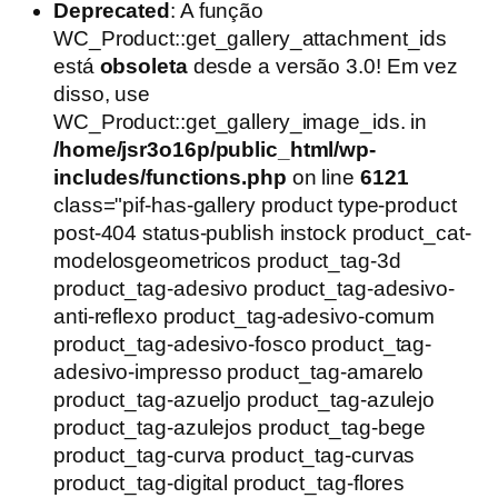
preço
preço
Deprecated
: A função
original
atual
WC_Product::get_gallery_attachment_ids
era:
é:
está
obsoleta
desde a versão 3.0! Em vez
R$54,90.
R$39,90.
disso, use
WC_Product::get_gallery_image_ids. in
/home/jsr3o16p/public_html/wp-
includes/functions.php
on line
6121
class="pif-has-gallery product type-product
post-404 status-publish instock product_cat-
modelosgeometricos product_tag-3d
product_tag-adesivo product_tag-adesivo-
anti-reflexo product_tag-adesivo-comum
product_tag-adesivo-fosco product_tag-
adesivo-impresso product_tag-amarelo
product_tag-azueljo product_tag-azulejo
product_tag-azulejos product_tag-bege
product_tag-curva product_tag-curvas
product_tag-digital product_tag-flores