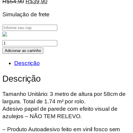
O
O
R$
54,90
R$
39,90
preço
preço
Simulação de frete
original
atual
era:
é:
R$54,90.
R$39,90.
Adesivo
Papel
Adicionar ao carrinho
de
Descrição
Parede
0,58x3,00m
Descrição
-
Azulejo
Tamanho Unitário: 3 metro de altura por 58cm de
Azuis
largura. Total de 1.74 m² por rolo.
com
Adesivo papel de parede com efeito visual de
Laranja
azulejos – NÃO TEM RELEVO.
quantidade
– Produto Autoadesivo feito em vinil fosco sem