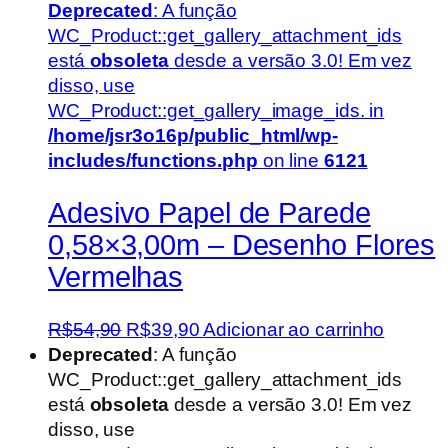
Deprecated
: A função
WC_Product::get_gallery_attachment_ids
está
obsoleta
desde a versão 3.0! Em vez
disso, use
WC_Product::get_gallery_image_ids. in
/home/jsr3o16p/public_html/wp-
includes/functions.php
on line
6121
Adesivo Papel de Parede
0,58×3,00m – Desenho Flores
Vermelhas
O
O
R$
54,90
R$
39,90
Adicionar ao carrinho
preço
preço
Deprecated
: A função
original
atual
WC_Product::get_gallery_attachment_ids
era:
é:
está
obsoleta
desde a versão 3.0! Em vez
R$54,90.
R$39,90.
disso, use