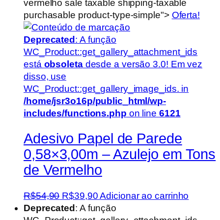
vermelho sale taxable shipping-taxable
purchasable product-type-simple">
Oferta!
Deprecated
: A função
WC_Product::get_gallery_attachment_ids
está
obsoleta
desde a versão 3.0! Em vez
disso, use
WC_Product::get_gallery_image_ids. in
/home/jsr3o16p/public_html/wp-
includes/functions.php
on line
6121
Adesivo Papel de Parede
0,58×3,00m – Azulejo em Tons
de Vermelho
O
O
R$
54,90
R$
39,90
Adicionar ao carrinho
preço
preço
Deprecated
: A função
original
atual