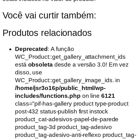
Você vai curtir também:
Produtos relacionados
Deprecated
: A função
WC_Product::get_gallery_attachment_ids
está
obsoleta
desde a versão 3.0! Em vez
disso, use
WC_Product::get_gallery_image_ids. in
/home/jsr3o16p/public_html/wp-
includes/functions.php
on line
6121
class="pif-has-gallery product type-product
post-432 status-publish first instock
product_cat-adesivos-papel-de-parede
product_tag-3d product_tag-adesivo
product_tag-adesivo-anti-reflexo product_tag-