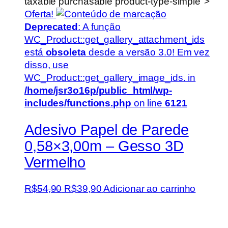
taxable purchasable product-type-simple">
Oferta!
Deprecated
: A função
WC_Product::get_gallery_attachment_ids
está
obsoleta
desde a versão 3.0! Em vez
disso, use
WC_Product::get_gallery_image_ids. in
/home/jsr3o16p/public_html/wp-
includes/functions.php
on line
6121
Adesivo Papel de Parede
0,58×3,00m – Gesso 3D
Vermelho
O
O
R$
54,90
R$
39,90
Adicionar ao carrinho
preço
preço
original
atual
era:
é: