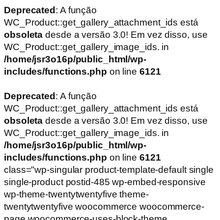
Deprecated
: A função
WC_Product::get_gallery_attachment_ids está
obsoleta
desde a versão 3.0! Em vez disso, use
WC_Product::get_gallery_image_ids. in
/home/jsr3o16p/public_html/wp-
includes/functions.php
on line
6121
Deprecated
: A função
WC_Product::get_gallery_attachment_ids está
obsoleta
desde a versão 3.0! Em vez disso, use
WC_Product::get_gallery_image_ids. in
/home/jsr3o16p/public_html/wp-
includes/functions.php
on line
6121
class="wp-singular product-template-default single
single-product postid-485 wp-embed-responsive
wp-theme-twentytwentyfive theme-
twentytwentyfive woocommerce woocommerce-
page woocommerce-uses-block-theme