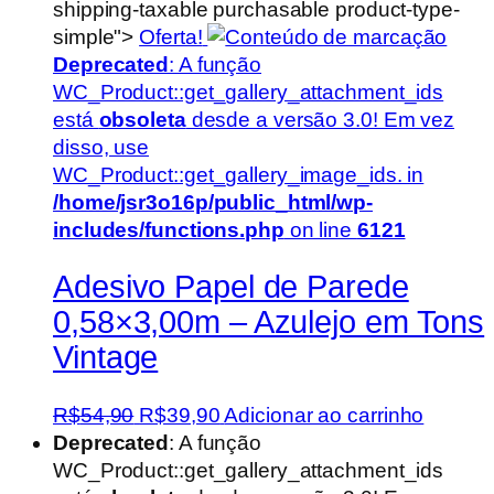
shipping-taxable purchasable product-type-
simple">
Oferta!
Deprecated
: A função
WC_Product::get_gallery_attachment_ids
está
obsoleta
desde a versão 3.0! Em vez
disso, use
WC_Product::get_gallery_image_ids. in
/home/jsr3o16p/public_html/wp-
includes/functions.php
on line
6121
Adesivo Papel de Parede
0,58×3,00m – Azulejo em Tons
Vintage
O
O
R$
54,90
R$
39,90
Adicionar ao carrinho
preço
preço
Deprecated
: A função
original
atual
WC_Product::get_gallery_attachment_ids