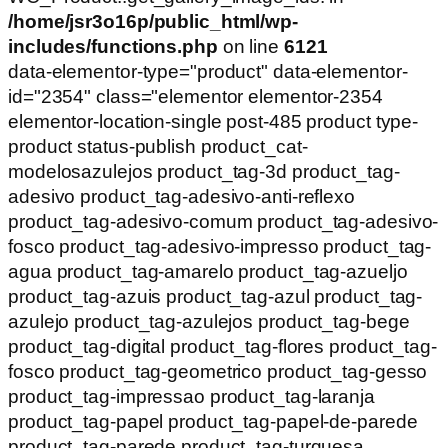
/home/jsr3o16p/public_html/wp-
includes/functions.php
on line
6121
data-elementor-type="product" data-elementor-
id="2354" class="elementor elementor-2354
elementor-location-single post-485 product type-
product status-publish product_cat-
modelosazulejos product_tag-3d product_tag-
adesivo product_tag-adesivo-anti-reflexo
product_tag-adesivo-comum product_tag-adesivo-
fosco product_tag-adesivo-impresso product_tag-
agua product_tag-amarelo product_tag-azueljo
product_tag-azuis product_tag-azul product_tag-
azulejo product_tag-azulejos product_tag-bege
product_tag-digital product_tag-flores product_tag-
fosco product_tag-geometrico product_tag-gesso
product_tag-impressao product_tag-laranja
product_tag-papel product_tag-papel-de-parede
product_tag-parede product_tag-turquesa