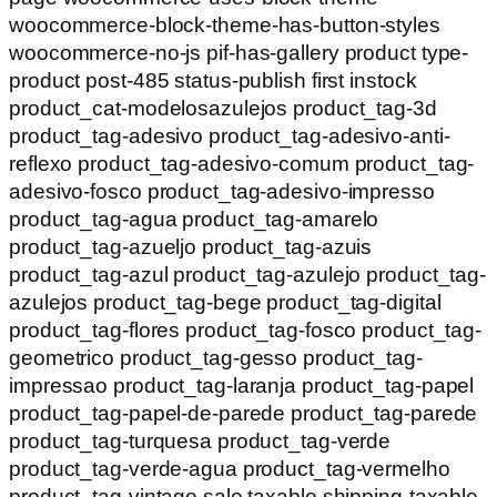
woocommerce-block-theme-has-button-styles
woocommerce-no-js pif-has-gallery product type-
product post-485 status-publish first instock
product_cat-modelosazulejos product_tag-3d
product_tag-adesivo product_tag-adesivo-anti-
reflexo product_tag-adesivo-comum product_tag-
adesivo-fosco product_tag-adesivo-impresso
product_tag-agua product_tag-amarelo
product_tag-azueljo product_tag-azuis
product_tag-azul product_tag-azulejo product_tag-
azulejos product_tag-bege product_tag-digital
product_tag-flores product_tag-fosco product_tag-
geometrico product_tag-gesso product_tag-
impressao product_tag-laranja product_tag-papel
product_tag-papel-de-parede product_tag-parede
product_tag-turquesa product_tag-verde
product_tag-verde-agua product_tag-vermelho
product_tag-vintage sale taxable shipping-taxable