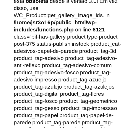
era:
é:
está
obsoleta
desde a versão 3.0! Em vez
R$54,90.
R$39,90.
disso, use
WC_Product::get_gallery_image_ids. in
/home/jsr3o16p/public_html/wp-
includes/functions.php
on line
6121
class="pif-has-gallery product type-product
post-375 status-publish instock product_cat-
adesivos-papel-de-parede product_tag-3d
product_tag-adesivo product_tag-adesivo-
anti-reflexo product_tag-adesivo-comum
product_tag-adesivo-fosco product_tag-
adesivo-impresso product_tag-azueljo
product_tag-azulejo product_tag-azulejos
product_tag-digital product_tag-flores
product_tag-fosco product_tag-geometrico
product_tag-gesso product_tag-impressao
product_tag-papel product_tag-papel-de-
parede product_tag-parede product_tag-