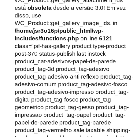
WC_Product::get_gallery_attachment_ids
era:
é:
está
obsoleta
desde a versão 3.0! Em vez
R$54,90.
R$39,90.
disso, use
WC_Product::get_gallery_image_ids. in
/home/jsr3o16p/public_html/wp-
includes/functions.php
on line
6121
class="pif-has-gallery product type-product
post-370 status-publish last instock
product_cat-adesivos-papel-de-parede
product_tag-3d product_tag-adesivo
product_tag-adesivo-anti-reflexo product_tag-
adesivo-comum product_tag-adesivo-fosco
product_tag-adesivo-impresso product_tag-
digital product_tag-fosco product_tag-
geometrico product_tag-gesso product_tag-
impressao product_tag-papel product_tag-
papel-de-parede product_tag-parede
product_tag-vermelho sale taxable shipping-