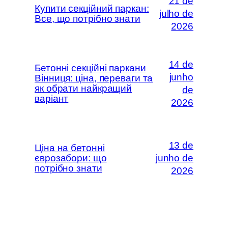
21 de
Купити секційний паркан:
julho de
Все, що потрібно знати
2026
14 de
Бетонні секційні паркани
junho
Вінниця: ціна, переваги та
як обрати найкращий
de
варіант
2026
13 de
Ціна на бетонні
єврозабори: що
junho de
потрібно знати
2026