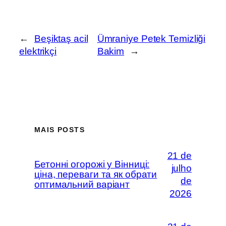
←
Beşiktaş acil
Ümraniye Petek Temizliği
elektrikçi
Bakim
→
MAIS POSTS
21 de
Бетонні огорожі у Вінниці:
julho
ціна, переваги та як обрати
de
оптимальний варіант
2026