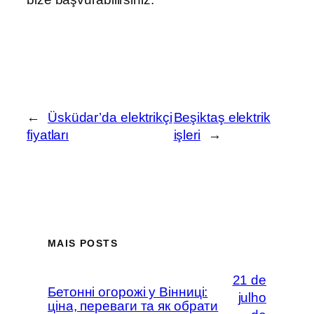
←
Üsküdar’da elektrikçi
Beşiktaş elektrik
fiyatları
işleri
→
MAIS POSTS
21 de
Бетонні огорожі у Вінниці:
julho
ціна, переваги та як обрати