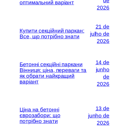
de
оптимальний варіант
2026
21 de
Купити секційний паркан:
julho de
Все, що потрібно знати
2026
14 de
Бетонні секційні паркани
junho
Вінниця: ціна, переваги та
як обрати найкращий
de
варіант
2026
13 de
Ціна на бетонні
єврозабори: що
junho de
потрібно знати
2026