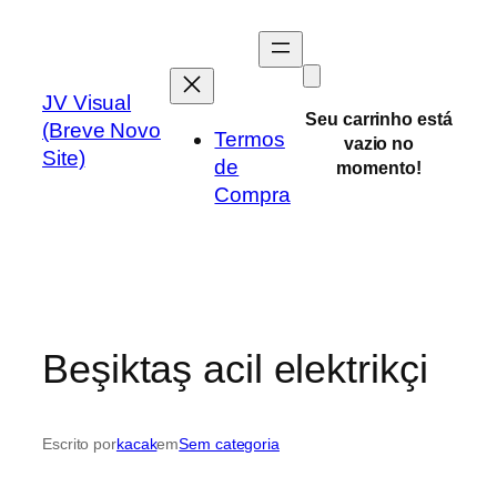
Pular
para
o
JV Visual
conteúdo
Seu carrinho está
(Breve Novo
Termos
vazio no
Site)
de
momento!
Compra
Beşiktaş acil elektrikçi
Escrito por
kacak
em
Sem categoria