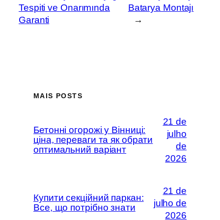
Tespiti ve Onarımında
Batarya Montajı
Garanti
→
MAIS POSTS
21 de
Бетонні огорожі у Вінниці:
julho
ціна, переваги та як обрати
de
оптимальний варіант
2026
21 de
Купити секційний паркан:
julho de
Все, що потрібно знати
2026