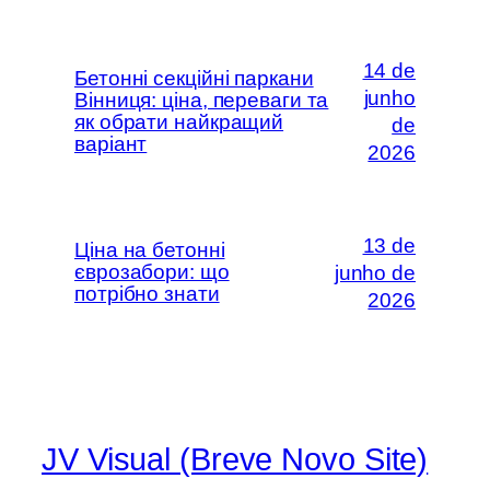
14 de
Бетонні секційні паркани
junho
Вінниця: ціна, переваги та
як обрати найкращий
de
варіант
2026
13 de
Ціна на бетонні
єврозабори: що
junho de
потрібно знати
2026
JV Visual (Breve Novo Site)