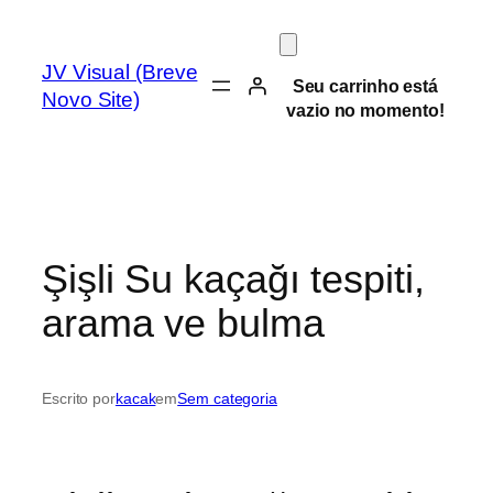
Pular
para
JV Visual (Breve
o
Seu carrinho está
Novo Site)
conteúdo
vazio no momento!
Şişli Su kaçağı tespiti,
arama ve bulma
Escrito por
kacak
em
Sem categoria