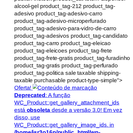
alcool-gel product_tag-212 product_tag-
adesivo product_tag-adesivo-carro
product_tag-adesivo-microperfurado
product_tag-adesivo-para-vidro-de-carro
product_tag-adesivos product_tag-candidato
product_tag-carro product_tag-eleicao
product_tag-eleicoes product_tag-frete
product_tag-frete-gratis product_tag-furadinho
product_tag-gratis product_tag-perfurado
product_tag-politica sale taxable shipping-
taxable purchasable product-type-simple">
Oferta!
Deprecated
: A função
WC_Product::get_gallery_attachment_ids
está
obsoleta
desde a versão 3.0! Em vez
disso, use
WC_Product::get_gallery_image_ids. in
/home/jsr3o16p/public_html/wp-