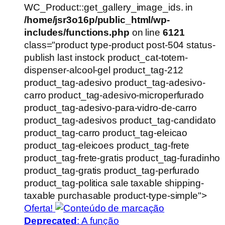
WC_Product::get_gallery_image_ids. in
/home/jsr3o16p/public_html/wp-
includes/functions.php
on line
6121
class="product type-product post-504 status-
publish last instock product_cat-totem-
dispenser-alcool-gel product_tag-212
product_tag-adesivo product_tag-adesivo-
carro product_tag-adesivo-microperfurado
product_tag-adesivo-para-vidro-de-carro
product_tag-adesivos product_tag-candidato
product_tag-carro product_tag-eleicao
product_tag-eleicoes product_tag-frete
product_tag-frete-gratis product_tag-furadinho
product_tag-gratis product_tag-perfurado
product_tag-politica sale taxable shipping-
taxable purchasable product-type-simple">
Oferta!
Deprecated
: A função