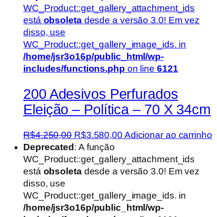
WC_Product::get_gallery_attachment_ids
está
obsoleta
desde a versão 3.0! Em vez
disso, use
WC_Product::get_gallery_image_ids. in
/home/jsr3o16p/public_html/wp-
includes/functions.php
on line
6121
200 Adesivos Perfurados
Eleição – Política – 70 X 34cm
O
O
R$
4.250,00
R$
3.580,00
Adicionar ao carrinho
preço
preço
Deprecated
: A função
original
atual
WC_Product::get_gallery_attachment_ids
era:
é:
está
obsoleta
desde a versão 3.0! Em vez
R$4.250,00.
R$3.580,00.
disso, use
WC_Product::get_gallery_image_ids. in
/home/jsr3o16p/public_html/wp-