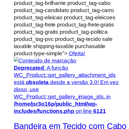
product_tag-brilhante product_tag-cabo
product_tag-candidato product_tag-carro
product_tag-eleicao product_tag-eleicoes
product_tag-frete product_tag-frete-gratis
product_tag-gratis product_tag-politica
product_tag-pvc product_tag-tecido sale
taxable shipping-taxable purchasable
product-type-simple">
Oferta!
Deprecated
: A função
WC_Product::get_gallery_attachment_ids
está
obsoleta
desde a versão 3.0! Em vez
disso, use
WC_Product::get_gallery_image_ids. in
/home/jsr3o16p/public_html/wp-
includes/functions.php
on line
6121
Bandeira em Tecido com Cabo