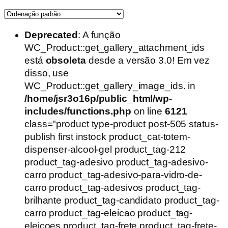
Deprecated
: A função
WC_Product::get_gallery_attachment_ids
está
obsoleta
desde a versão 3.0! Em vez
disso, use
WC_Product::get_gallery_image_ids. in
/home/jsr3o16p/public_html/wp-
includes/functions.php
on line
6121
class="product type-product post-505 status-
publish first instock product_cat-totem-
dispenser-alcool-gel product_tag-212
product_tag-adesivo product_tag-adesivo-
carro product_tag-adesivo-para-vidro-de-
carro product_tag-adesivos product_tag-
brilhante product_tag-candidato product_tag-
carro product_tag-eleicao product_tag-
eleicoes product_tag-frete product_tag-frete-