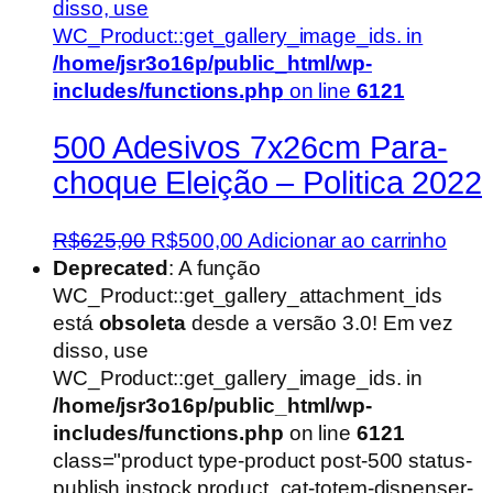
disso, use
WC_Product::get_gallery_image_ids. in
/home/jsr3o16p/public_html/wp-
includes/functions.php
on line
6121
500 Adesivos 7x26cm Para-
choque Eleição – Politica 2022
O
O
R$
625,00
R$
500,00
Adicionar ao carrinho
preço
preço
Deprecated
: A função
original
atual
WC_Product::get_gallery_attachment_ids
era:
é:
está
obsoleta
desde a versão 3.0! Em vez
R$625,00.
R$500,00.
disso, use
WC_Product::get_gallery_image_ids. in
/home/jsr3o16p/public_html/wp-
includes/functions.php
on line
6121
class="product type-product post-500 status-
publish instock product_cat-totem-dispenser-