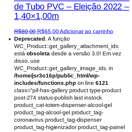
de Tubo PVC – Eleição 2022 –
1,40×1,00m
O
O
R$
80,00
R$
65,00
Adicionar ao carrinho
preço
preço
Deprecated
: A função
original
atual
WC_Product::get_gallery_attachment_ids
era:
é:
está
obsoleta
desde a versão 3.0! Em vez
R$80,00.
R$65,00.
disso, use
WC_Product::get_gallery_image_ids. in
/home/jsr3o16p/public_html/wp-
includes/functions.php
on line
6121
class="pif-has-gallery product type-product
post-274 status-publish last instock
product_cat-totem-dispenser-alcool-gel
product_tag-alcool-gel product_tag-
coronavirus product_tag-dispenser
product_tag-higienizador product_tag-painel