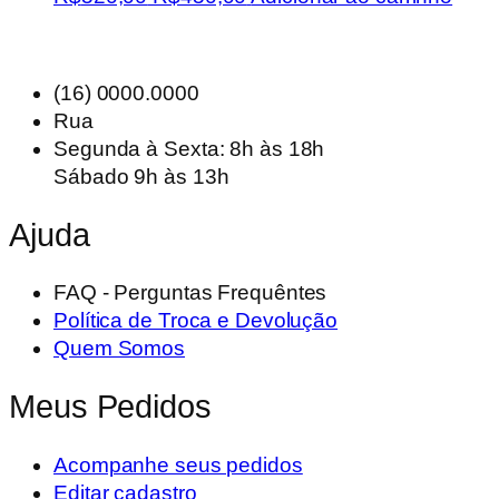
preço
preço
original
atual
era:
é:
(16) 0000.0000
R$520,00.
R$450,00.
Rua
Segunda à Sexta: 8h às 18h
Sábado 9h às 13h
Ajuda
FAQ - Perguntas Frequêntes
Política de Troca e Devolução
Quem Somos
Meus Pedidos
Acompanhe seus pedidos
Editar cadastro