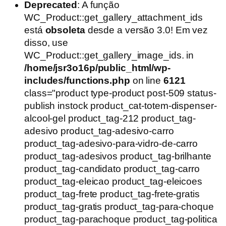
preço
preço
Deprecated
: A função
original
atual
WC_Product::get_gallery_attachment_ids
era:
é:
está
obsoleta
desde a versão 3.0! Em vez
R$1.250,00.
R$1.000,00.
disso, use
WC_Product::get_gallery_image_ids. in
/home/jsr3o16p/public_html/wp-
includes/functions.php
on line
6121
class="product type-product post-509 status-
publish instock product_cat-totem-dispenser-
alcool-gel product_tag-212 product_tag-
adesivo product_tag-adesivo-carro
product_tag-adesivo-para-vidro-de-carro
product_tag-adesivos product_tag-brilhante
product_tag-candidato product_tag-carro
product_tag-eleicao product_tag-eleicoes
product_tag-frete product_tag-frete-gratis
product_tag-gratis product_tag-para-choque
product_tag-parachoque product_tag-politica