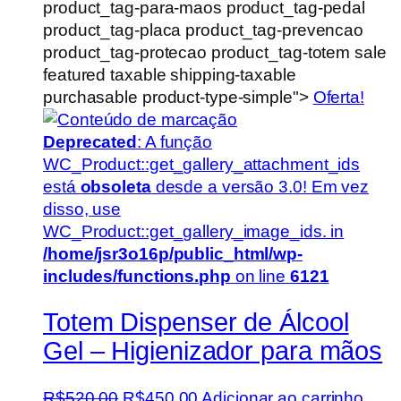
product_tag-para-maos product_tag-pedal
product_tag-placa product_tag-prevencao
product_tag-protecao product_tag-totem sale
featured taxable shipping-taxable
purchasable product-type-simple">
Oferta!
Deprecated
: A função
WC_Product::get_gallery_attachment_ids
está
obsoleta
desde a versão 3.0! Em vez
disso, use
WC_Product::get_gallery_image_ids. in
/home/jsr3o16p/public_html/wp-
includes/functions.php
on line
6121
Totem Dispenser de Álcool
Gel – Higienizador para mãos
O
O
R$
520,00
R$
450,00
Adicionar ao carrinho