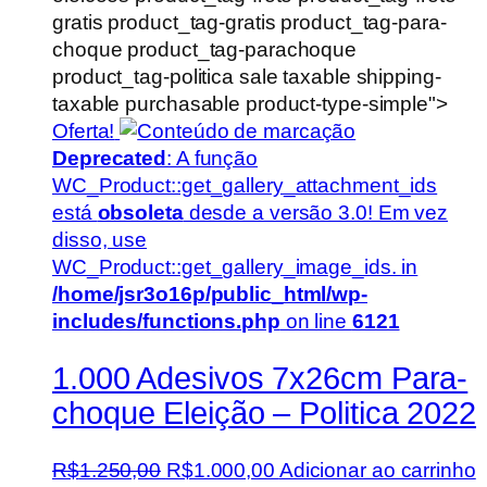
gratis product_tag-gratis product_tag-para-
choque product_tag-parachoque
product_tag-politica sale taxable shipping-
taxable purchasable product-type-simple">
Oferta!
Deprecated
: A função
WC_Product::get_gallery_attachment_ids
está
obsoleta
desde a versão 3.0! Em vez
disso, use
WC_Product::get_gallery_image_ids. in
/home/jsr3o16p/public_html/wp-
includes/functions.php
on line
6121
1.000 Adesivos 7x26cm Para-
choque Eleição – Politica 2022
O
O
R$
1.250,00
R$
1.000,00
Adicionar ao carrinho