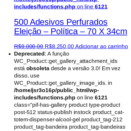
includes/functions.php
on line
6121
500 Adesivos Perfurados
Eleição – Política – 70 X 34cm
O
O
R$
9.000,00
R$
8.250,00
Adicionar ao carrinho
preço
preço
Deprecated
: A função
original
atual
WC_Product::get_gallery_attachment_ids
era:
é:
está
obsoleta
desde a versão 3.0! Em vez
R$9.000,00.
R$8.250,00.
disso, use
WC_Product::get_gallery_image_ids. in
/home/jsr3o16p/public_html/wp-
includes/functions.php
on line
6121
class="pif-has-gallery product type-product
post-512 status-publish instock product_cat-
totem-dispenser-alcool-gel product_tag-212
product_tag-bandeira product_tag-bandeiras