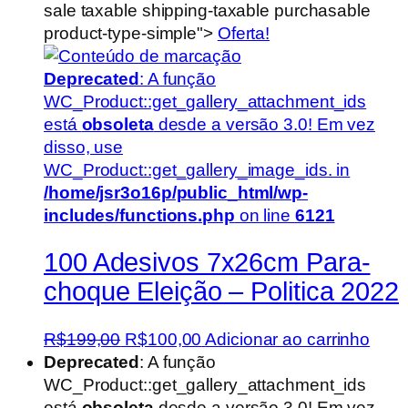
sale taxable shipping-taxable purchasable
product-type-simple">
Oferta!
Deprecated
: A função
WC_Product::get_gallery_attachment_ids
está
obsoleta
desde a versão 3.0! Em vez
disso, use
WC_Product::get_gallery_image_ids. in
/home/jsr3o16p/public_html/wp-
includes/functions.php
on line
6121
100 Adesivos 7x26cm Para-
choque Eleição – Politica 2022
O
O
R$
199,00
R$
100,00
Adicionar ao carrinho
preço
preço
Deprecated
: A função
original
atual
WC_Product::get_gallery_attachment_ids
era:
é:
está
obsoleta
desde a versão 3.0! Em vez