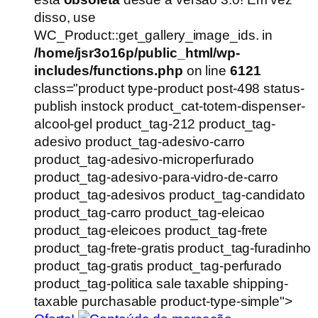
R$199,00.
R$100,00.
disso, use
WC_Product::get_gallery_image_ids. in
/home/jsr3o16p/public_html/wp-
includes/functions.php
on line
6121
class="product type-product post-498 status-
publish instock product_cat-totem-dispenser-
alcool-gel product_tag-212 product_tag-
adesivo product_tag-adesivo-carro
product_tag-adesivo-microperfurado
product_tag-adesivo-para-vidro-de-carro
product_tag-adesivos product_tag-candidato
product_tag-carro product_tag-eleicao
product_tag-eleicoes product_tag-frete
product_tag-frete-gratis product_tag-furadinho
product_tag-gratis product_tag-perfurado
product_tag-politica sale taxable shipping-
taxable purchasable product-type-simple">