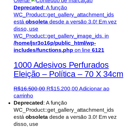
Oferta!
Deprecated
: A função
WC_Product::get_gallery_attachment_ids
está
obsoleta
desde a versão 3.0! Em vez
disso, use
WC_Product::get_gallery_image_ids. in
/home/jsr3o16p/public_html/wp-
includes/functions.php
on line
6121
1000 Adesivos Perfurados
Eleição – Política – 70 X 34cm
O
O
R$
16.500,00
R$
15.200,00
Adicionar ao
preço
preço
carrinho
original
atual
Deprecated
: A função
era:
é:
WC_Product::get_gallery_attachment_ids
R$16.500,00.
R$15.200,00.
está
obsoleta
desde a versão 3.0! Em vez
disso, use