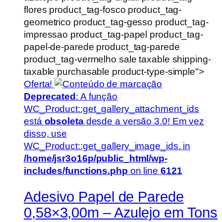
flores product_tag-fosco product_tag-
geometrico product_tag-gesso product_tag-
impressao product_tag-papel product_tag-
papel-de-parede product_tag-parede
product_tag-vermelho sale taxable shipping-
taxable purchasable product-type-simple">
Oferta!
Deprecated
: A função
WC_Product::get_gallery_attachment_ids
está
obsoleta
desde a versão 3.0! Em vez
disso, use
WC_Product::get_gallery_image_ids. in
/home/jsr3o16p/public_html/wp-
includes/functions.php
on line
6121
Adesivo Papel de Parede
0,58×3,00m – Azulejo em Tons