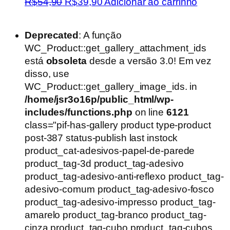
O
O
R$
54,90
R$
39,90
Adicionar ao carrinho
preço
preço
original
atual
Deprecated
: A função
era:
é:
WC_Product::get_gallery_attachment_ids
R$54,90.
R$39,90.
está
obsoleta
desde a versão 3.0! Em vez
disso, use
WC_Product::get_gallery_image_ids. in
/home/jsr3o16p/public_html/wp-
includes/functions.php
on line
6121
class="pif-has-gallery product type-product
post-387 status-publish last instock
product_cat-adesivos-papel-de-parede
product_tag-3d product_tag-adesivo
product_tag-adesivo-anti-reflexo product_tag-
adesivo-comum product_tag-adesivo-fosco
product_tag-adesivo-impresso product_tag-
amarelo product_tag-branco product_tag-
cinza product_tag-cubo product_tag-cubos