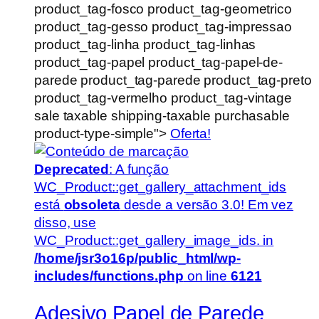
product_tag-fosco product_tag-geometrico
product_tag-gesso product_tag-impressao
product_tag-linha product_tag-linhas
product_tag-papel product_tag-papel-de-
parede product_tag-parede product_tag-preto
product_tag-vermelho product_tag-vintage
sale taxable shipping-taxable purchasable
product-type-simple">
Oferta!
Deprecated
: A função
WC_Product::get_gallery_attachment_ids
está
obsoleta
desde a versão 3.0! Em vez
disso, use
WC_Product::get_gallery_image_ids. in
/home/jsr3o16p/public_html/wp-
includes/functions.php
on line
6121
Adesivo Papel de Parede