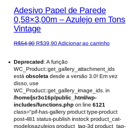
Adesivo Papel de Parede
0,58×3,00m – Azulejo em Tons
Vintage
O
O
R$
54,90
R$
39,90
Adicionar ao carrinho
preço
preço
original
atual
Deprecated
: A função
era:
é:
WC_Product::get_gallery_attachment_ids
R$54,90.
R$39,90.
está
obsoleta
desde a versão 3.0! Em vez
disso, use
WC_Product::get_gallery_image_ids. in
/home/jsr3o16p/public_html/wp-
includes/functions.php
on line
6121
class="pif-has-gallery product type-product
post-481 status-publish instock product_cat-
modelosazulejos product_tag-3d product_tag-