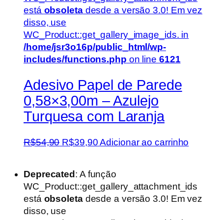
está
obsoleta
desde a versão 3.0! Em vez
disso, use
WC_Product::get_gallery_image_ids. in
/home/jsr3o16p/public_html/wp-
includes/functions.php
on line
6121
Adesivo Papel de Parede
0,58×3,00m – Azulejo
Turquesa com Laranja
O
O
R$
54,90
R$
39,90
Adicionar ao carrinho
preço
preço
original
atual
Deprecated
: A função
era:
é:
WC_Product::get_gallery_attachment_ids
R$54,90.
R$39,90.
está
obsoleta
desde a versão 3.0! Em vez
disso, use