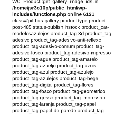
WC_Product::get_gallery_image_ids. in
/home/jsr3o16p/public_html/wp-
includes/functions.php
on line
6121
class="pif-has-gallery product type-product
post-485 status-publish instock product_cat-
modelosazulejos product_tag-3d product_tag-
adesivo product_tag-adesivo-anti-reflexo
product_tag-adesivo-comum product_tag-
adesivo-fosco product_tag-adesivo-impresso
product_tag-agua product_tag-amarelo
product_tag-azueljo product_tag-azuis
product_tag-azul product_tag-azulejo
product_tag-azulejos product_tag-bege
product_tag-digital product_tag-flores
product_tag-fosco product_tag-geometrico
product_tag-gesso product_tag-impressao
product_tag-laranja product_tag-papel
product_tag-papel-de-parede product_tag-