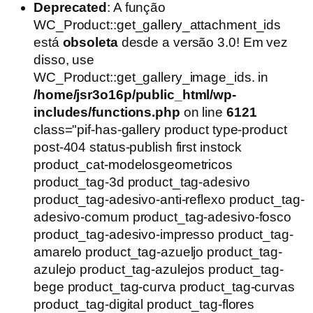
Deprecated
: A função
WC_Product::get_gallery_attachment_ids
está
obsoleta
desde a versão 3.0! Em vez
disso, use
WC_Product::get_gallery_image_ids. in
/home/jsr3o16p/public_html/wp-
includes/functions.php
on line
6121
class="pif-has-gallery product type-product
post-404 status-publish first instock
product_cat-modelosgeometricos
product_tag-3d product_tag-adesivo
product_tag-adesivo-anti-reflexo product_tag-
adesivo-comum product_tag-adesivo-fosco
product_tag-adesivo-impresso product_tag-
amarelo product_tag-azueljo product_tag-
azulejo product_tag-azulejos product_tag-
bege product_tag-curva product_tag-curvas
product_tag-digital product_tag-flores