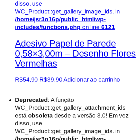
disso, use
WC_Product::get_gallery_image_ids. in
/home/jsr3o16p/public_html/wp-
includes/functions.php
on line
6121
Adesivo Papel de Parede
0,58×3,00m – Desenho Flores
Vermelhas
O
O
R$
54,90
R$
39,90
Adicionar ao carrinho
preço
preço
original
atual
Deprecated
: A função
era:
é:
WC_Product::get_gallery_attachment_ids
R$54,90.
R$39,90.
está
obsoleta
desde a versão 3.0! Em vez
disso, use
WC_Product::get_gallery_image_ids. in
/home/jsr3o16p/public_html/wp-