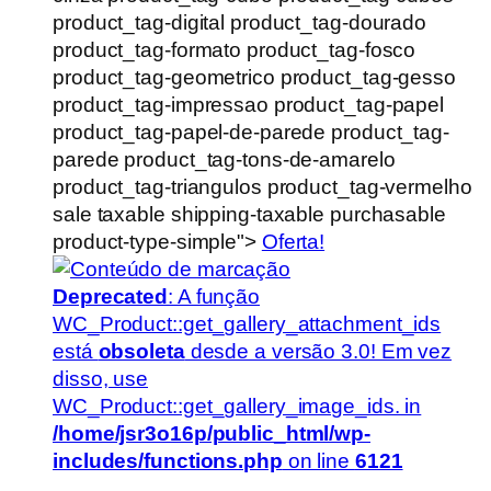
product_tag-digital product_tag-dourado
product_tag-formato product_tag-fosco
product_tag-geometrico product_tag-gesso
product_tag-impressao product_tag-papel
product_tag-papel-de-parede product_tag-
parede product_tag-tons-de-amarelo
product_tag-triangulos product_tag-vermelho
sale taxable shipping-taxable purchasable
product-type-simple">
Oferta!
Deprecated
: A função
WC_Product::get_gallery_attachment_ids
está
obsoleta
desde a versão 3.0! Em vez
disso, use
WC_Product::get_gallery_image_ids. in
/home/jsr3o16p/public_html/wp-
includes/functions.php
on line
6121