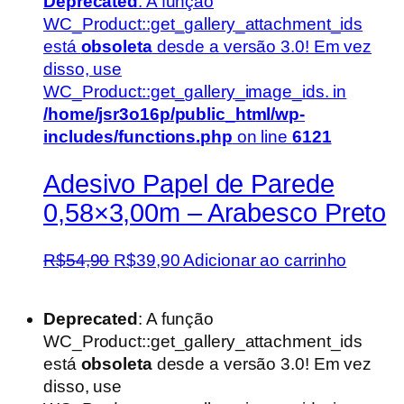
Deprecated
: A função
WC_Product::get_gallery_attachment_ids
está
obsoleta
desde a versão 3.0! Em vez
disso, use
WC_Product::get_gallery_image_ids. in
/home/jsr3o16p/public_html/wp-
includes/functions.php
on line
6121
Adesivo Papel de Parede
0,58×3,00m – Arabesco Preto
O
O
R$
54,90
R$
39,90
Adicionar ao carrinho
preço
preço
original
atual
Deprecated
: A função
era:
é:
WC_Product::get_gallery_attachment_ids
R$54,90.
R$39,90.
está
obsoleta
desde a versão 3.0! Em vez
disso, use