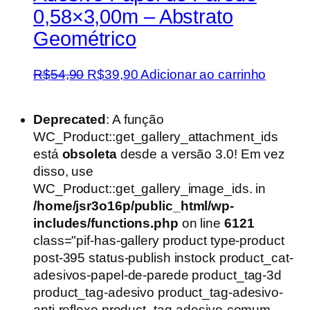
0,58×3,00m – Abstrato
Geométrico
O
O
R$
54,90
R$
39,90
Adicionar ao carrinho
preço
preço
original
atual
Deprecated
: A função
era:
é:
WC_Product::get_gallery_attachment_ids
R$54,90.
R$39,90.
está
obsoleta
desde a versão 3.0! Em vez
disso, use
WC_Product::get_gallery_image_ids. in
/home/jsr3o16p/public_html/wp-
includes/functions.php
on line
6121
class="pif-has-gallery product type-product
post-395 status-publish instock product_cat-
adesivos-papel-de-parede product_tag-3d
product_tag-adesivo product_tag-adesivo-
anti-reflexo product_tag-adesivo-comum