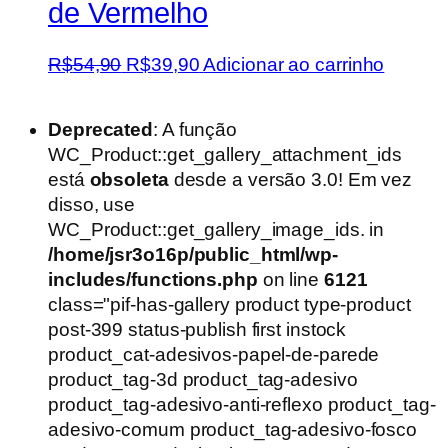
de Vermelho
O
O
R$
54,90
R$
39,90
Adicionar ao carrinho
preço
preço
original
atual
Deprecated
: A função
era:
é:
WC_Product::get_gallery_attachment_ids
R$54,90.
R$39,90.
está
obsoleta
desde a versão 3.0! Em vez
disso, use
WC_Product::get_gallery_image_ids. in
/home/jsr3o16p/public_html/wp-
includes/functions.php
on line
6121
class="pif-has-gallery product type-product
post-399 status-publish first instock
product_cat-adesivos-papel-de-parede
product_tag-3d product_tag-adesivo
product_tag-adesivo-anti-reflexo product_tag-
adesivo-comum product_tag-adesivo-fosco