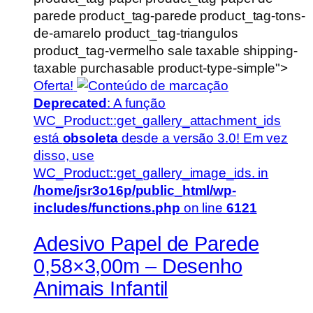
parede product_tag-parede product_tag-tons-
de-amarelo product_tag-triangulos
product_tag-vermelho sale taxable shipping-
taxable purchasable product-type-simple">
Oferta!
Deprecated
: A função
WC_Product::get_gallery_attachment_ids
está
obsoleta
desde a versão 3.0! Em vez
disso, use
WC_Product::get_gallery_image_ids. in
/home/jsr3o16p/public_html/wp-
includes/functions.php
on line
6121
Adesivo Papel de Parede
0,58×3,00m – Desenho
Animais Infantil