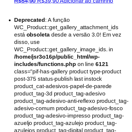
O
O
R$
54,90
R$
39,90
Adicionar ao carrinho
preço
preço
original
atual
Deprecated
: A função
era:
é:
WC_Product::get_gallery_attachment_ids
R$54,90.
R$39,90.
está
obsoleta
desde a versão 3.0! Em vez
disso, use
WC_Product::get_gallery_image_ids. in
/home/jsr3o16p/public_html/wp-
includes/functions.php
on line
6121
class="pif-has-gallery product type-product
post-375 status-publish last instock
product_cat-adesivos-papel-de-parede
product_tag-3d product_tag-adesivo
product_tag-adesivo-anti-reflexo product_tag-
adesivo-comum product_tag-adesivo-fosco
product_tag-adesivo-impresso product_tag-
azueljo product_tag-azulejo product_tag-
azulejos product_tag-digital product_tag-