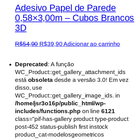
Adesivo Papel de Parede
0,58×3,00m – Cubos Brancos
3D
O
O
R$
54,90
R$
39,90
Adicionar ao carrinho
preço
preço
original
atual
Deprecated
: A função
era:
é:
WC_Product::get_gallery_attachment_ids
R$54,90.
R$39,90.
está
obsoleta
desde a versão 3.0! Em vez
disso, use
WC_Product::get_gallery_image_ids. in
/home/jsr3o16p/public_html/wp-
includes/functions.php
on line
6121
class="pif-has-gallery product type-product
post-452 status-publish first instock
product_cat-modelosgeometricos