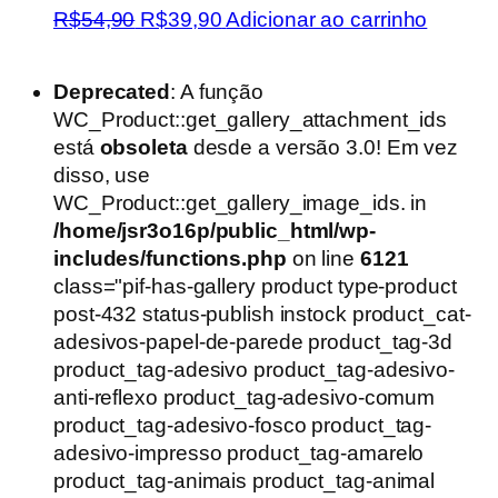
O
O
R$
54,90
R$
39,90
Adicionar ao carrinho
preço
preço
original
atual
Deprecated
: A função
era:
é:
WC_Product::get_gallery_attachment_ids
R$54,90.
R$39,90.
está
obsoleta
desde a versão 3.0! Em vez
disso, use
WC_Product::get_gallery_image_ids. in
/home/jsr3o16p/public_html/wp-
includes/functions.php
on line
6121
class="pif-has-gallery product type-product
post-432 status-publish instock product_cat-
adesivos-papel-de-parede product_tag-3d
product_tag-adesivo product_tag-adesivo-
anti-reflexo product_tag-adesivo-comum
product_tag-adesivo-fosco product_tag-
adesivo-impresso product_tag-amarelo
product_tag-animais product_tag-animal