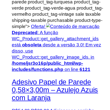
parede product_tag-turquesa product_tag-
verde product_tag-verde-agua product_tag-
vermelho product_tag-vintage sale taxable
shipping-taxable purchasable product-type-
simple">
Oferta!
Deprecated
: A função
WC_Product::get_gallery_attachment_ids
está
obsoleta
desde a versão 3.0! Em vez
disso, use
WC_Product::get_gallery_image_ids. in
/home/jsr3o16p/public_html/wp-
includes/functions.php
on line
6121
Adesivo Papel de Parede
0,58×3,00m – Azulejo Azuis
com Laranja