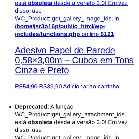
está
obsoleta
desde a versão 3.0! Em vez
disso, use
WC_Product::get_gallery_image_ids. in
/home/jsr3o16p/public_html/wp-
includes/functions.php
on line
6121
Adesivo Papel de Parede
0,58×3,00m – Cubos em Tons
Cinza e Preto
O
O
R$
54,90
R$
39,90
Adicionar ao carrinho
preço
preço
original
atual
Deprecated
: A função
era:
é:
WC_Product::get_gallery_attachment_ids
R$54,90.
R$39,90.
está
obsoleta
desde a versão 3.0! Em vez
disso, use
WC_Product::get_gallery_image_ids. in