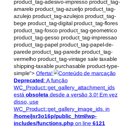
product_tag-adesivo-impresso product_tag-
amarelo product_tag-azueljo product_tag-
azulejo product_tag-azulejos product_tag-
bege product_tag-digital product_tag-flores
product_tag-fosco product_tag-geometrico
product_tag-gesso product_tag-impressao
product_tag-papel product_tag-papel-de-
parede product_tag-parede product_tag-
vermelho product_tag-vintage sale taxable
shipping-taxable purchasable product-type-
simple">
Oferta!
Deprecated
: A função
WC_Product::get_gallery_attachment_ids
está
obsoleta
desde a versão 3.0! Em vez
disso, use
WC_Product::get_gallery_image_ids. in
/home/jsr3o16p/public_html/wp-
includes/functions.php
on line
6121