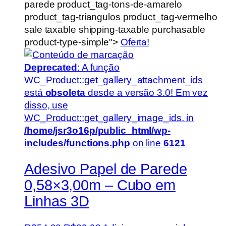
parede product_tag-tons-de-amarelo
product_tag-triangulos product_tag-vermelho
sale taxable shipping-taxable purchasable
product-type-simple">
Oferta!
Deprecated
: A função
WC_Product::get_gallery_attachment_ids
está
obsoleta
desde a versão 3.0! Em vez
disso, use
WC_Product::get_gallery_image_ids. in
/home/jsr3o16p/public_html/wp-
includes/functions.php
on line
6121
Adesivo Papel de Parede
0,58×3,00m – Cubo em
Linhas 3D