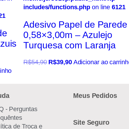
includes/functions.php
on line
6121
21
Adesivo Papel de Parede
de
0,58×3,00m – Azulejo
zuis
Turquesa com Laranja
R$
54,90
R$
39,90
Adicionar ao carrinh
rinho
uda
Meus Pedidos
Q - Perguntas
equêntes
Site Seguro
ítica de Troca e