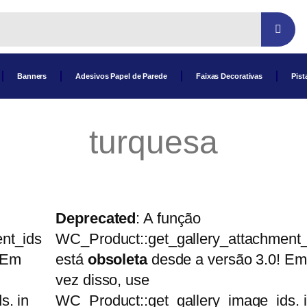
Banners
Adesivos Papel de Parede
Faixas Decorativas
Pist
turquesa
Deprecated
: A função
nt_ids
WC_Product::get_gallery_attachment_
 Em
está
obsoleta
desde a versão 3.0! Em
vez disso, use
s. in
WC_Product::get_gallery_image_ids. 