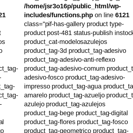
/home/jsr3o16p/public_html/wp-
21
includes/functions.php
on line
6121
class="pif-has-gallery product type-
t
product post-481 status-publish instoc
os
product_cat-modelosazulejos
o
product_tag-3d product_tag-adesivo
product_tag-adesivo-anti-reflexo
t_tag-
product_tag-adesivo-comum product_t
-
adesivo-fosco product_tag-adesivo-
_tag-
impresso product_tag-agua product_ta
ct_tag-
amarelo product_tag-azueljo product_
-
azulejo product_tag-azulejos
product_tag-bege product_tag-digital
al
product_tag-flores product_tag-fosco
co
product_tag-geometrico product_tag-