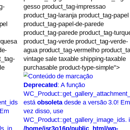
g-
gesso product_tag-impressao
product_tag-laranja product_tag-papel
pel
product_tag-papel-de-parede
product_tag-parede product_tag-turqu
rquesa
product_tag-verde product_tag-verde-
de-
agua product_tag-vermelho product_t
t_tag-
vintage sale taxable shipping-taxable
le
purchasable product-type-simple">
Deprecated
: A função
WC_Product::get_gallery_attachment_
nt_ids
está
obsoleta
desde a versão 3.0! Em
 Em
vez disso, use
WC_Product::get_gallery_image_ids. 
s. in
/home/jsr3o16p/public_html/wp-