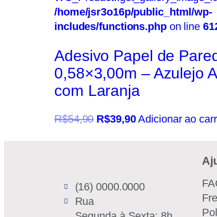
/home/jsr3o16p/public_html/wp-
includes/functions.php
on line
61
Adesivo Papel de Pare
0,58×3,00m – Azulejo A
com Laranja
R$
54,90
R$
39,90
Adicionar ao car
Aj
FA
(16) 0000.0000
Fr
Rua
Pol
Segunda à Sexta: 8h