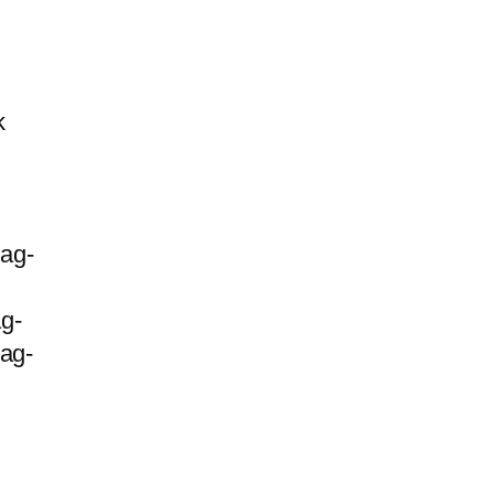
k
ag-
g-
tag-