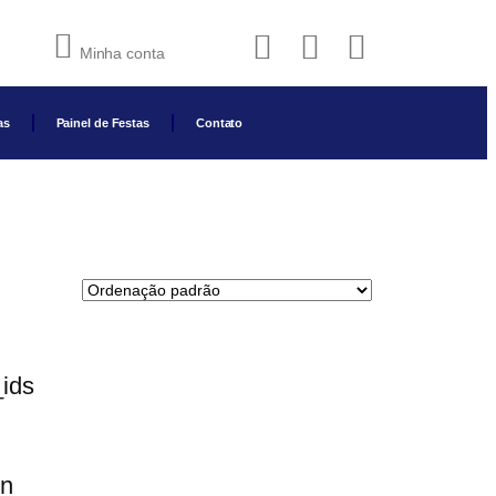
Minha conta
as
Painel de Festas
Contato
ids
in