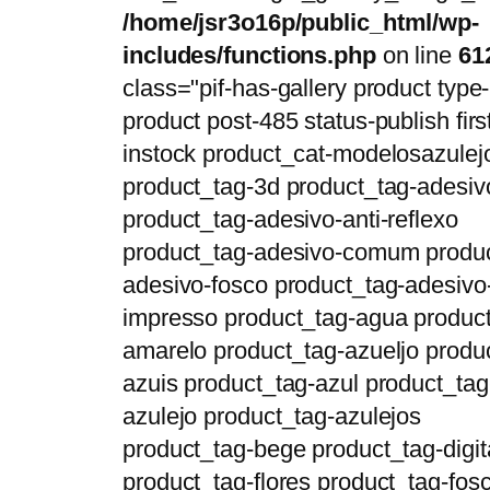
/home/jsr3o16p/public_html/wp-
includes/functions.php
on line
61
class="pif-has-gallery product type-
product post-485 status-publish firs
instock product_cat-modelosazulej
product_tag-3d product_tag-adesiv
product_tag-adesivo-anti-reflexo
product_tag-adesivo-comum produc
adesivo-fosco product_tag-adesivo
impresso product_tag-agua product
amarelo product_tag-azueljo produ
azuis product_tag-azul product_tag
azulejo product_tag-azulejos
product_tag-bege product_tag-digit
product_tag-flores product_tag-fos