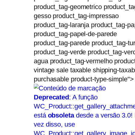
product_tag-geometrico product_ta
gesso product_tag-impressao
product_tag-laranja product_tag-pa
product_tag-papel-de-parede
product_tag-parede product_tag-tu
product_tag-verde product_tag-ver
agua product_tag-vermelho produc
vintage sale taxable shipping-taxab
purchasable product-type-simple">
Deprecated
: A função
WC_Product::get_gallery_attachme
está
obsoleta
desde a versão 3.0!
vez disso, use
WC_Product::get_gallery_image_id