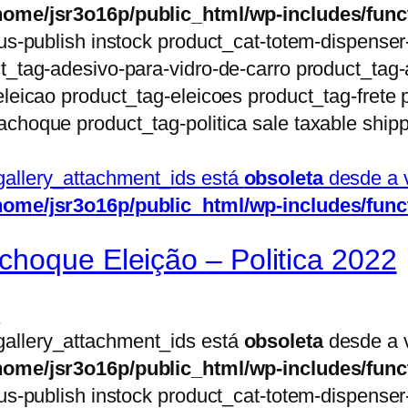
home/jsr3o16p/public_html/wp-includes/func
us-publish instock product_cat-totem-dispenser
t_tag-adesivo-para-vidro-de-carro product_tag-
leicao product_tag-eleicoes product_tag-frete p
choque product_tag-politica sale taxable shipp
gallery_attachment_ids está
obsoleta
desde a v
home/jsr3o16p/public_html/wp-includes/func
hoque Eleição – Politica 2022
o
gallery_attachment_ids está
obsoleta
desde a v
home/jsr3o16p/public_html/wp-includes/func
us-publish instock product_cat-totem-dispenser