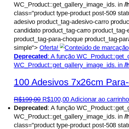
original
atual
WC_Product::get_gallery_image_ids. in
/
era:
é:
class="product type-product post-509 stat
R$1.250,00.
R$1.000,00.
adesivo product_tag-adesivo-carro produc
candidato product_tag-carro product_tag-e
product_tag-para-choque product_tag-para
simple">
Oferta!
Deprecated
: A função WC_Product::get_
WC_Product::get_gallery_image_ids. in
/
100 Adesivos 7x26cm Para-c
O
O
R$
199,00
R$
100,00
Adicionar ao carrinh
preço
preço
Deprecated
: A função WC_Product::get_
original
atual
WC_Product::get_gallery_image_ids. in
/
era:
é:
class="product type-product post-508 stat