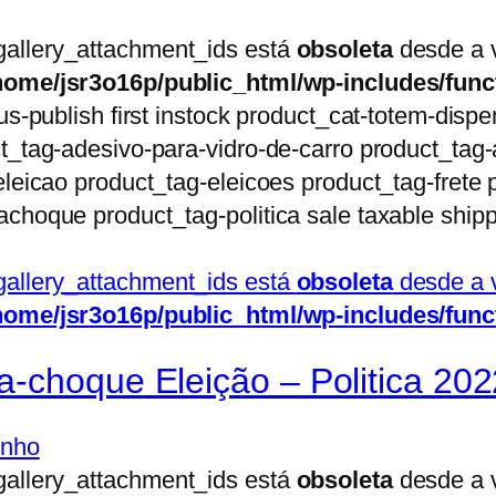
gallery_attachment_ids está
obsoleta
desde a v
home/jsr3o16p/public_html/wp-includes/func
us-publish first instock product_cat-totem-disp
t_tag-adesivo-para-vidro-de-carro product_tag-
leicao product_tag-eleicoes product_tag-frete p
choque product_tag-politica sale taxable shipp
gallery_attachment_ids está
obsoleta
desde a v
home/jsr3o16p/public_html/wp-includes/func
-choque Eleição – Politica 202
inho
gallery_attachment_ids está
obsoleta
desde a v