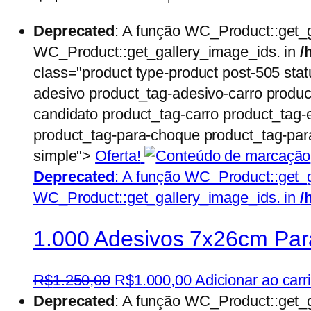
Deprecated
: A função WC_Product::get_
WC_Product::get_gallery_image_ids. in
/
class="product type-product post-505 stat
adesivo product_tag-adesivo-carro produc
candidato product_tag-carro product_tag-e
product_tag-para-choque product_tag-para
simple">
Oferta!
Deprecated
: A função WC_Product::get_
WC_Product::get_gallery_image_ids. in
/
1.000 Adesivos 7x26cm Para
O
O
R$
1.250,00
R$
1.000,00
Adicionar ao carr
preço
preço
Deprecated
: A função WC_Product::get_