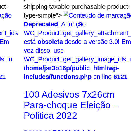
ct-
shipping-taxable purchasable product-
type-simple">
Deprecated
: A função
nt_ids
WC_Product::get_gallery_attachment_
 Em
está
obsoleta
desde a versão 3.0! Em
vez disso, use
s. in
WC_Product::get_gallery_image_ids. 
/home/jsr3o16p/public_html/wp-
21
includes/functions.php
on line
6121
m
100 Adesivos 7x26cm
Para-choque Eleição –
Politica 2022