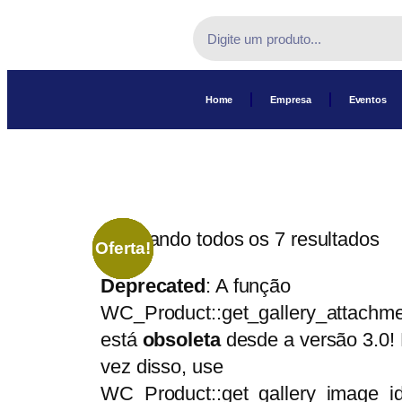
Home
Empresa
Eventos
Mostrando todos os 7 resultados
Oferta!
Oferta!
Oferta!
Oferta!
Oferta!
Oferta!
Oferta!
Deprecated
: A função
WC_Product::get_gallery_attachme
está
obsoleta
desde a versão 3.0!
vez disso, use
WC_Product::get_gallery_image_id