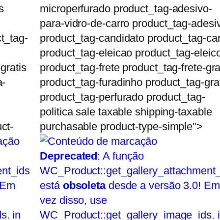
s
microperfurado product_tag-adesivo-
para-vidro-de-carro product_tag-adesi
t_tag-
product_tag-candidato product_tag-ca
product_tag-eleicao product_tag-eleic
gratis
product_tag-frete product_tag-frete-gra
a-
product_tag-furadinho product_tag-gra
product_tag-perfurado product_tag-
politica sale taxable shipping-taxable
ct-
purchasable product-type-simple">
Deprecated
: A função
nt_ids
WC_Product::get_gallery_attachment_
 Em
está
obsoleta
desde a versão 3.0! Em
vez disso, use
s. in
WC_Product::get_gallery_image_ids. 