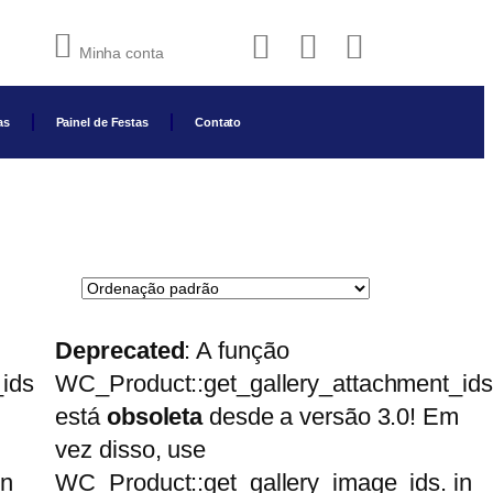
Minha conta
as
Painel de Festas
Contato
Deprecated
: A função
ids
WC_Product::get_gallery_attachment_ids
está
obsoleta
desde a versão 3.0! Em
vez disso, use
in
WC_Product::get_gallery_image_ids. in