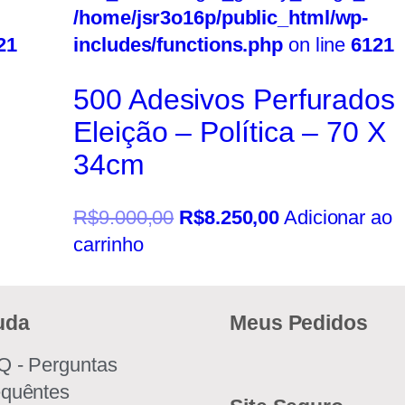
/home/jsr3o16p/public_html/wp-
21
includes/functions.php
on line
6121
500 Adesivos Perfurados
Eleição – Política – 70 X
34cm
R$
9.000,00
R$
8.250,00
Adicionar ao
carrinho
uda
Meus Pedidos
Q - Perguntas
equêntes