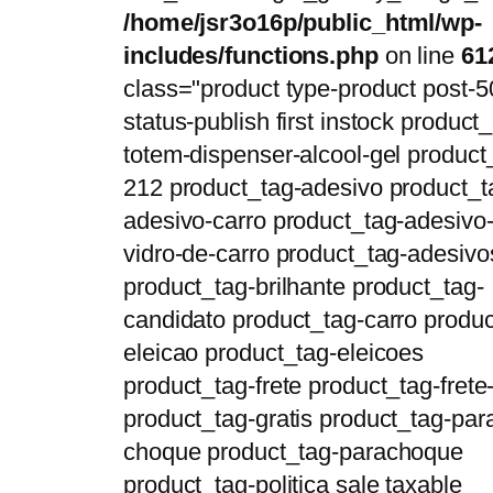
/home/jsr3o16p/public_html/wp-
includes/functions.php
on line
61
class="product type-product post-5
status-publish first instock product_
totem-dispenser-alcool-gel product
212 product_tag-adesivo product_t
adesivo-carro product_tag-adesivo
vidro-de-carro product_tag-adesivo
product_tag-brilhante product_tag-
candidato product_tag-carro produc
eleicao product_tag-eleicoes
product_tag-frete product_tag-frete-
product_tag-gratis product_tag-par
choque product_tag-parachoque
product_tag-politica sale taxable