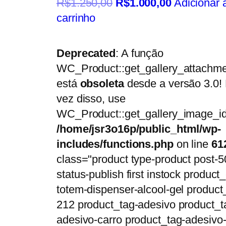
R$
1.250,00
R$
1.000,00
Adicionar 
carrinho
Deprecated
: A função
WC_Product::get_gallery_attachme
está
obsoleta
desde a versão 3.0!
vez disso, use
WC_Product::get_gallery_image_id
/home/jsr3o16p/public_html/wp-
includes/functions.php
on line
61
class="product type-product post-5
status-publish first instock product_
totem-dispenser-alcool-gel product
212 product_tag-adesivo product_t
adesivo-carro product_tag-adesivo