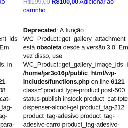
ao
R$
199,00
R$
100,00
Adicionar ao
carrinho
Deprecated
: A função
nt_ids
WC_Product::get_gallery_attachment_
 Em
está
obsoleta
desde a versão 3.0! Em
vez disso, use
s. in
WC_Product::get_gallery_image_ids. 
/home/jsr3o16p/public_html/wp-
21
includes/functions.php
on line
6121
08
class="product type-product post-500
cat-
status-publish instock product_cat-tot
_tag-
dispenser-alcool-gel product_tag-212
ag-
product_tag-adesivo product_tag-
-para-
adesivo-carro product_tag-adesivo-