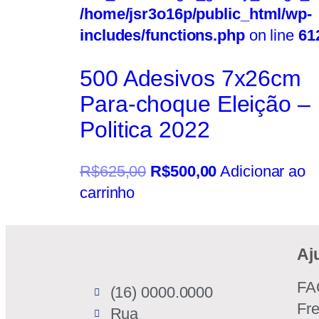
/home/jsr3o16p/public_html/wp-
includes/functions.php
on line
61
500 Adesivos 7x26cm
Para-choque Eleição –
Politica 2022
R$
625,00
R$
500,00
Adicionar ao
carrinho
Aj
FA
(16) 0000.0000
Fr
Rua