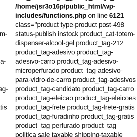
/home/jsr3o16p/public_html/wp-
includes/functions.php
on line
6121
class="product type-product post-498
em-
status-publish instock product_cat-totem-
dispenser-alcool-gel product_tag-212
product_tag-adesivo product_tag-
a-
adesivo-carro product_tag-adesivo-
microperfurado product_tag-adesivo-
para-vidro-de-carro product_tag-adesivos
ag-
product_tag-candidato product_tag-carro
product_tag-eleicao product_tag-eleicoes
tis
product_tag-frete product_tag-frete-gratis
product_tag-furadinho product_tag-gratis
product_tag-perfurado product_tag-
politica sale taxable shipping-taxable