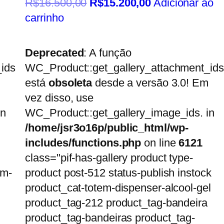
R$
16.500,00
R$
15.200,00
Adicionar ao
carrinho
Deprecated
: A função
ids
WC_Product::get_gallery_attachment_ids
está
obsoleta
desde a versão 3.0! Em
vez disso, use
in
WC_Product::get_gallery_image_ids. in
/home/jsr3o16p/public_html/wp-
includes/functions.php
on line
6121
class="pif-has-gallery product type-
em-
product post-512 status-publish instock
product_cat-totem-dispenser-alcool-gel
product_tag-212 product_tag-bandeira
product_tag-bandeiras product_tag-