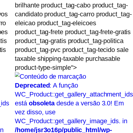
brilhante product_tag-cabo product_tag-
vos
candidato product_tag-carro product_tag-
rro
eleicao product_tag-eleicoes
oes
product_tag-frete product_tag-frete-gratis
tis
product_tag-gratis product_tag-politica
tis
product_tag-pvc product_tag-tecido sale
taxable shipping-taxable purchasable
product-type-simple">
Deprecated
: A função
WC_Product::get_gallery_attachment_ids
ids
está
obsoleta
desde a versão 3.0! Em
vez disso, use
WC_Product::get_gallery_image_ids. in
in
/home/jsr3o16p/public_html/wp-