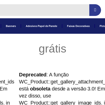
Banners
Adesivos Papel de Parede
Faixas Decorativas
Pist
grátis
Deprecated
: A função
nt_ids
WC_Product::get_gallery_attachment_
 Em
está
obsoleta
desde a versão 3.0! Em
vez disso, use
s. in
WC_Product::get_gallery_image_ids. 