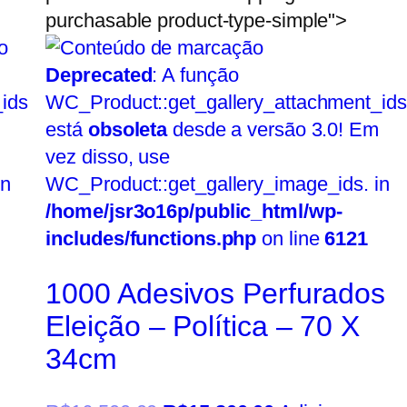
purchasable product-type-simple">
Deprecated
: A função
ids
WC_Product::get_gallery_attachment_ids
está
obsoleta
desde a versão 3.0! Em
vez disso, use
in
WC_Product::get_gallery_image_ids. in
/home/jsr3o16p/public_html/wp-
includes/functions.php
on line
6121
1000 Adesivos Perfurados
Eleição – Política – 70 X
34cm