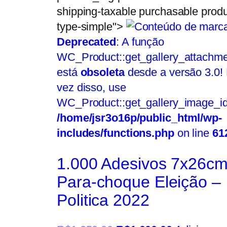
shipping-taxable purchasable produ
type-simple">
Deprecated
: A função
WC_Product::get_gallery_attachme
está
obsoleta
desde a versão 3.0!
vez disso, use
WC_Product::get_gallery_image_id
/home/jsr3o16p/public_html/wp-
includes/functions.php
on line
61
1.000 Adesivos 7x26c
Para-choque Eleição –
Politica 2022