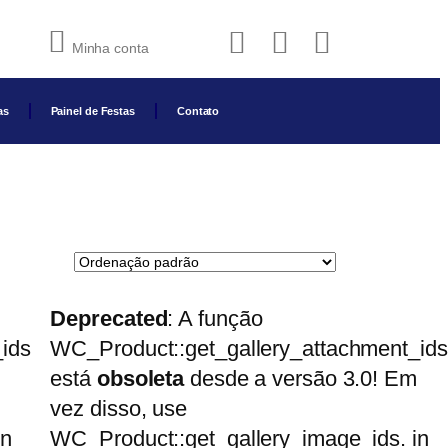
Minha conta
as
Painel de Festas
Contato
Deprecated
: A função
ids
WC_Product::get_gallery_attachment_ids
está
obsoleta
desde a versão 3.0! Em
vez disso, use
in
WC_Product::get_gallery_image_ids. in