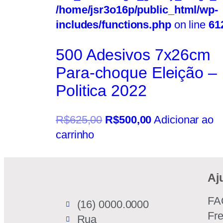
/home/jsr3o16p/public_html/wp-
includes/functions.php
on line
61
500 Adesivos 7x26cm
Para-choque Eleição –
Politica 2022
R$
625,00
R$
500,00
Adicionar ao
carrinho
Aj
FA
(16) 0000.0000
Fr
Rua