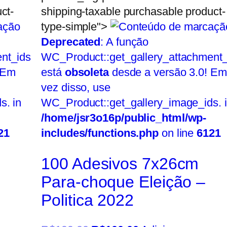
ct-
shipping-taxable purchasable product-
type-simple">
Deprecated
: A função
nt_ids
WC_Product::get_gallery_attachment_
 Em
está
obsoleta
desde a versão 3.0! Em
vez disso, use
s. in
WC_Product::get_gallery_image_ids. 
/home/jsr3o16p/public_html/wp-
21
includes/functions.php
on line
6121
m
100 Adesivos 7x26cm
Para-choque Eleição –
Politica 2022