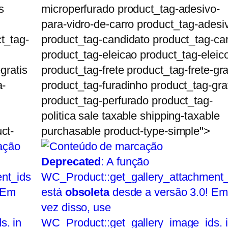
s
microperfurado product_tag-adesivo-
para-vidro-de-carro product_tag-adesi
t_tag-
product_tag-candidato product_tag-ca
product_tag-eleicao product_tag-eleic
gratis
product_tag-frete product_tag-frete-gra
a-
product_tag-furadinho product_tag-gra
product_tag-perfurado product_tag-
politica sale taxable shipping-taxable
ct-
purchasable product-type-simple">
Deprecated
: A função
nt_ids
WC_Product::get_gallery_attachment_
 Em
está
obsoleta
desde a versão 3.0! Em
vez disso, use
s. in
WC_Product::get_gallery_image_ids. 