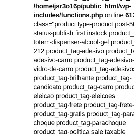
/home/jsr3o16p/public_html/wp-
includes/functions.php
on line
61
class="product type-product post-5
status-publish first instock product_
totem-dispenser-alcool-gel product
212 product_tag-adesivo product_t
adesivo-carro product_tag-adesivo
vidro-de-carro product_tag-adesivo
product_tag-brilhante product_tag-
candidato product_tag-carro produc
eleicao product_tag-eleicoes
product_tag-frete product_tag-frete-
product_tag-gratis product_tag-par
choque product_tag-parachoque
product_tag-politica sale taxable