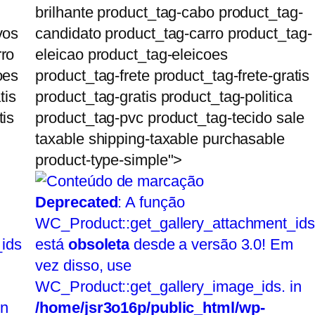
brilhante product_tag-cabo product_tag-
vos
candidato product_tag-carro product_tag-
rro
eleicao product_tag-eleicoes
oes
product_tag-frete product_tag-frete-gratis
tis
product_tag-gratis product_tag-politica
tis
product_tag-pvc product_tag-tecido sale
taxable shipping-taxable purchasable
product-type-simple">
Deprecated
: A função
WC_Product::get_gallery_attachment_ids
ids
está
obsoleta
desde a versão 3.0! Em
vez disso, use
WC_Product::get_gallery_image_ids. in
in
/home/jsr3o16p/public_html/wp-