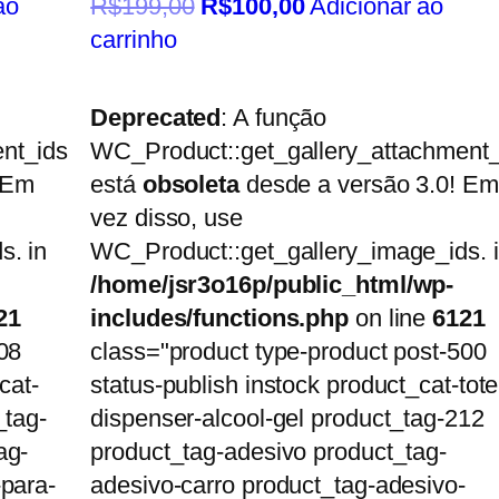
ao
R$
199,00
R$
100,00
Adicionar ao
carrinho
Deprecated
: A função
nt_ids
WC_Product::get_gallery_attachment_
 Em
está
obsoleta
desde a versão 3.0! Em
vez disso, use
s. in
WC_Product::get_gallery_image_ids. 
/home/jsr3o16p/public_html/wp-
21
includes/functions.php
on line
6121
08
class="product type-product post-500
cat-
status-publish instock product_cat-tot
_tag-
dispenser-alcool-gel product_tag-212
ag-
product_tag-adesivo product_tag-
-para-
adesivo-carro product_tag-adesivo-