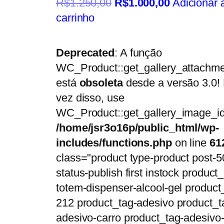
R$
1.250,00
R$
1.000,00
Adicionar 
carrinho
Deprecated
: A função
WC_Product::get_gallery_attachme
está
obsoleta
desde a versão 3.0!
vez disso, use
WC_Product::get_gallery_image_id
/home/jsr3o16p/public_html/wp-
includes/functions.php
on line
61
class="product type-product post-5
status-publish first instock product_
totem-dispenser-alcool-gel product
212 product_tag-adesivo product_t
adesivo-carro product_tag-adesivo