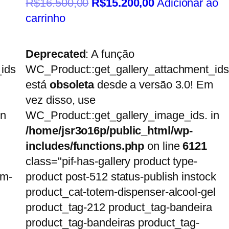
R$
16.500,00
R$
15.200,00
Adicionar ao
carrinho
Deprecated
: A função
ids
WC_Product::get_gallery_attachment_ids
está
obsoleta
desde a versão 3.0! Em
vez disso, use
in
WC_Product::get_gallery_image_ids. in
/home/jsr3o16p/public_html/wp-
includes/functions.php
on line
6121
class="pif-has-gallery product type-
em-
product post-512 status-publish instock
product_cat-totem-dispenser-alcool-gel
product_tag-212 product_tag-bandeira
product_tag-bandeiras product_tag-