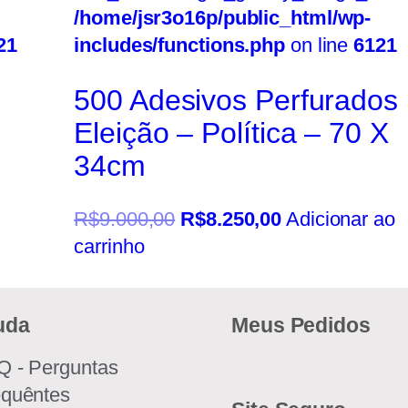
/home/jsr3o16p/public_html/wp-
21
includes/functions.php
on line
6121
500 Adesivos Perfurados
Eleição – Política – 70 X
34cm
R$
9.000,00
R$
8.250,00
Adicionar ao
carrinho
uda
Meus Pedidos
Q - Perguntas
equêntes