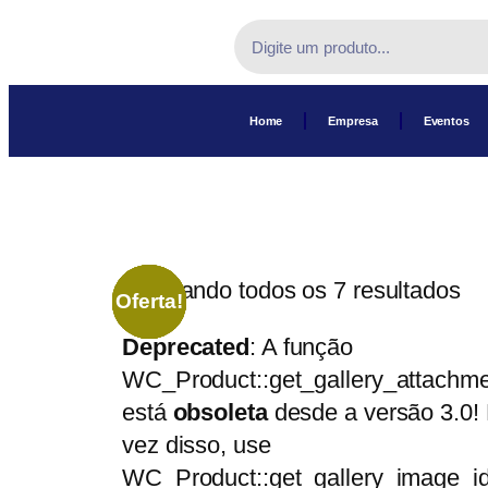
Home
Empresa
Eventos
Mostrando todos os 7 resultados
Oferta!
Oferta!
Oferta!
Oferta!
Oferta!
Oferta!
Oferta!
Deprecated
: A função
WC_Product::get_gallery_attachme
está
obsoleta
desde a versão 3.0!
vez disso, use
WC_Product::get_gallery_image_id