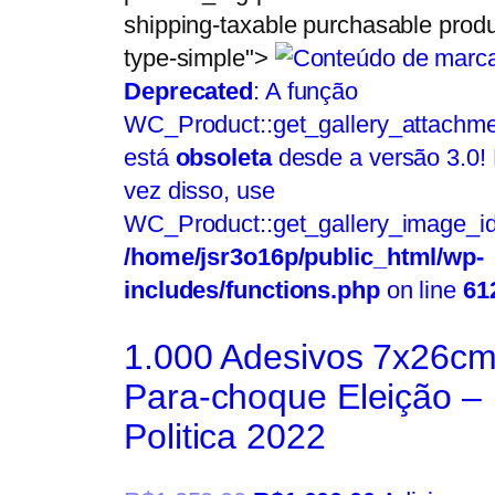
shipping-taxable purchasable produ
type-simple">
Deprecated
: A função
WC_Product::get_gallery_attachme
está
obsoleta
desde a versão 3.0!
vez disso, use
WC_Product::get_gallery_image_id
/home/jsr3o16p/public_html/wp-
includes/functions.php
on line
61
1.000 Adesivos 7x26c
Para-choque Eleição –
Politica 2022