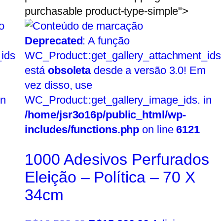
purchasable product-type-simple">
Deprecated
: A função
ids
WC_Product::get_gallery_attachment_ids
está
obsoleta
desde a versão 3.0! Em
vez disso, use
in
WC_Product::get_gallery_image_ids. in
/home/jsr3o16p/public_html/wp-
includes/functions.php
on line
6121
1000 Adesivos Perfurados
Eleição – Política – 70 X
34cm