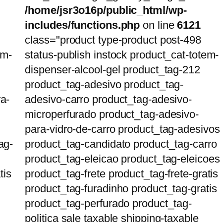
/home/jsr3o16p/public_html/wp-
includes/functions.php
on line
6121
class="product type-product post-498
em-
status-publish instock product_cat-totem-
dispenser-alcool-gel product_tag-212
product_tag-adesivo product_tag-
a-
adesivo-carro product_tag-adesivo-
microperfurado product_tag-adesivo-
para-vidro-de-carro product_tag-adesivos
ag-
product_tag-candidato product_tag-carro
product_tag-eleicao product_tag-eleicoes
tis
product_tag-frete product_tag-frete-gratis
product_tag-furadinho product_tag-gratis
product_tag-perfurado product_tag-
politica sale taxable shipping-taxable