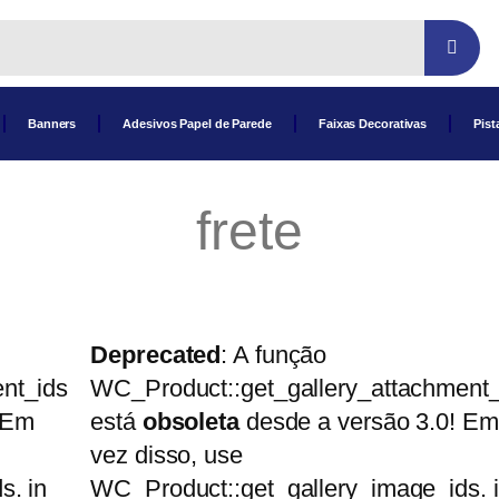
Banners
Adesivos Papel de Parede
Faixas Decorativas
Pist
frete
Deprecated
: A função
nt_ids
WC_Product::get_gallery_attachment_
 Em
está
obsoleta
desde a versão 3.0! Em
vez disso, use
s. in
WC_Product::get_gallery_image_ids. 