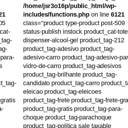
/home/jsr3o16p/public_html/wp-
21
includes/functions.php
on line
6121
05
class="product type-product post-509
cat-
status-publish instock product_cat-tot
_tag-
dispenser-alcool-gel product_tag-212
ag-
product_tag-adesivo product_tag-
-para-
adesivo-carro product_tag-adesivo-par
s
vidro-de-carro product_tag-adesivos
product_tag-brilhante product_tag-
t_tag-
candidato product_tag-carro product_t
eleicao product_tag-eleicoes
gratis
product_tag-frete product_tag-frete-gra
a-
product_tag-gratis product_tag-para-
choque product_tag-parachoque
product_tag-politica sale taxable