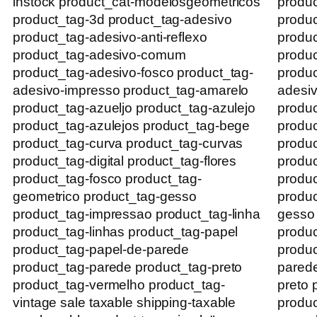
instock product_cat-modelosgeometricos
produ
product_tag-3d product_tag-adesivo
produc
product_tag-adesivo-anti-reflexo
produc
product_tag-adesivo-comum
produ
product_tag-adesivo-fosco product_tag-
produc
adesivo-impresso product_tag-amarelo
adesiv
product_tag-azueljo product_tag-azulejo
produc
product_tag-azulejos product_tag-bege
produc
product_tag-curva product_tag-curvas
produc
product_tag-digital product_tag-flores
produc
product_tag-fosco product_tag-
produc
geometrico product_tag-gesso
produc
product_tag-impressao product_tag-linha
gesso
product_tag-linhas product_tag-papel
produc
product_tag-papel-de-parede
produc
product_tag-parede product_tag-preto
parede
product_tag-vermelho product_tag-
preto 
vintage sale taxable shipping-taxable
produc