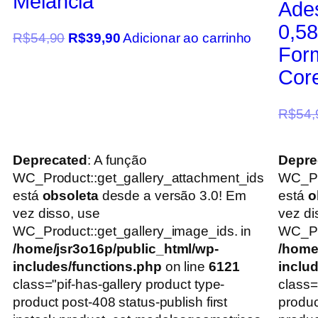
Melancia
Ade
0,58
R$
54,90
R$
39,90
Adicionar ao carrinho
For
Core
R$
54,
Deprecated
: A função
Depre
WC_Product::get_gallery_attachment_ids
WC_Pr
está
obsoleta
desde a versão 3.0! Em
está
o
vez disso, use
vez di
WC_Product::get_gallery_image_ids. in
WC_Pro
/home/jsr3o16p/public_html/wp-
/home
includes/functions.php
on line
6121
inclu
class="pif-has-gallery product type-
class=
product post-408 status-publish first
produc