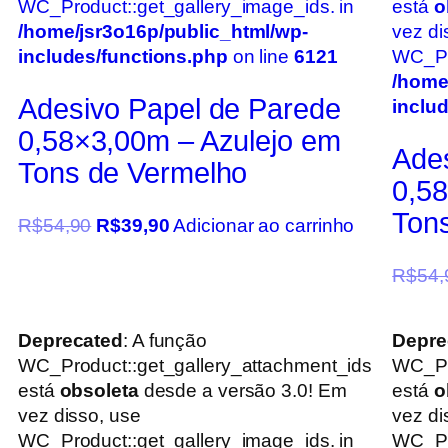
WC_Product::get_gallery_image_ids. in
está
o
/home/jsr3o16p/public_html/wp-
vez di
includes/functions.php
on line
6121
WC_Pro
/home
Adesivo Papel de Parede
inclu
0,58×3,00m – Azulejo em
Ade
Tons de Vermelho
0,5
Tons
R$
54,90
R$
39,90
Adicionar ao carrinho
R$
54,
Deprecated
: A função
Depre
WC_Product::get_gallery_attachment_ids
WC_Pr
está
obsoleta
desde a versão 3.0! Em
está
o
vez disso, use
vez di
WC_Product::get_gallery_image_ids. in
WC_Pro