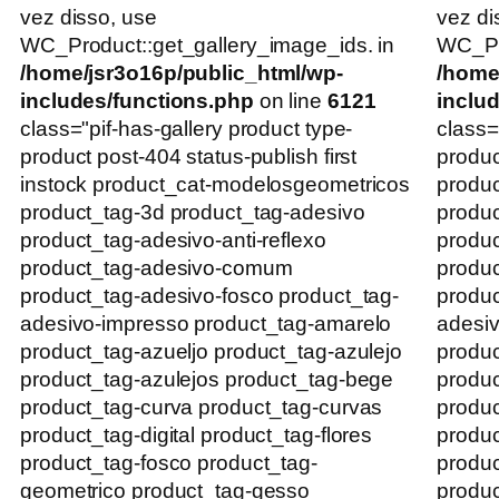
vez disso, use
vez di
WC_Product::get_gallery_image_ids. in
WC_Pro
/home/jsr3o16p/public_html/wp-
/home
includes/functions.php
on line
6121
inclu
class="pif-has-gallery product type-
class=
product post-404 status-publish first
produc
instock product_cat-modelosgeometricos
produ
product_tag-3d product_tag-adesivo
produc
product_tag-adesivo-anti-reflexo
produc
product_tag-adesivo-comum
produ
product_tag-adesivo-fosco product_tag-
produc
adesivo-impresso product_tag-amarelo
adesi
product_tag-azueljo product_tag-azulejo
produc
product_tag-azulejos product_tag-bege
produc
product_tag-curva product_tag-curvas
produc
product_tag-digital product_tag-flores
produc
product_tag-fosco product_tag-
produc
geometrico product_tag-gesso
produc