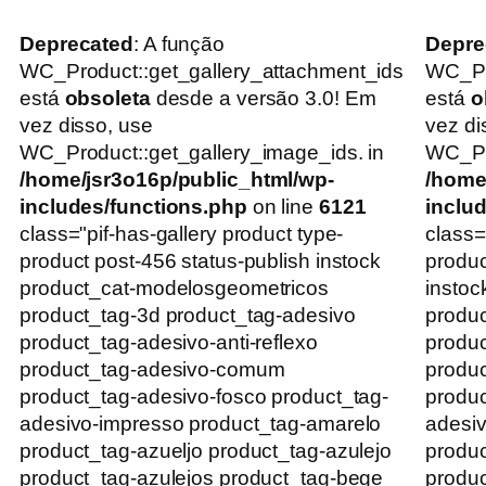
Deprecated
: A função
Depre
WC_Product::get_gallery_attachment_ids
WC_Pr
está
obsoleta
desde a versão 3.0! Em
está
o
vez disso, use
vez di
WC_Product::get_gallery_image_ids. in
WC_Pro
/home/jsr3o16p/public_html/wp-
/home
includes/functions.php
on line
6121
inclu
class="pif-has-gallery product type-
class=
product post-456 status-publish instock
produc
product_cat-modelosgeometricos
instoc
product_tag-3d product_tag-adesivo
produc
product_tag-adesivo-anti-reflexo
produc
product_tag-adesivo-comum
produ
product_tag-adesivo-fosco product_tag-
produc
adesivo-impresso product_tag-amarelo
adesiv
product_tag-azueljo product_tag-azulejo
produc
product_tag-azulejos product_tag-bege
produc