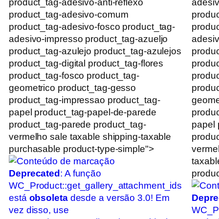
product_tag-adesivo-anti-reflexo
adesiv
product_tag-adesivo-comum
produ
product_tag-adesivo-fosco product_tag-
produc
adesivo-impresso product_tag-azueljo
adesiv
product_tag-azulejo product_tag-azulejos
produc
product_tag-digital product_tag-flores
produc
product_tag-fosco product_tag-
produc
geometrico product_tag-gesso
produc
product_tag-impressao product_tag-
geomet
papel product_tag-papel-de-parede
produc
product_tag-parede product_tag-
papel 
vermelho sale taxable shipping-taxable
produc
purchasable product-type-simple">
vermel
taxabl
Deprecated
: A função
produc
WC_Product::get_gallery_attachment_ids
está
obsoleta
desde a versão 3.0! Em
Depre
vez disso, use
WC_Pr