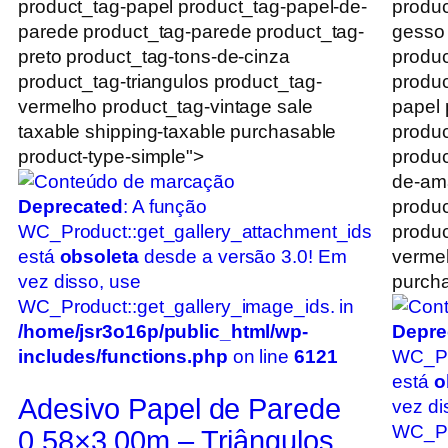
product_tag-papel product_tag-papel-de-
produc
parede product_tag-parede product_tag-
gesso
preto product_tag-tons-de-cinza
produc
product_tag-triangulos product_tag-
produc
vermelho product_tag-vintage sale
papel 
taxable shipping-taxable purchasable
produc
product-type-simple">
produc
de-ama
Deprecated
: A função
produc
WC_Product::get_gallery_attachment_ids
produc
está
obsoleta
desde a versão 3.0! Em
vermel
vez disso, use
purcha
WC_Product::get_gallery_image_ids. in
/home/jsr3o16p/public_html/wp-
Depre
includes/functions.php
on line
6121
WC_Pr
está
o
Adesivo Papel de Parede
vez di
WC_Pro
0,58×3,00m – Triângulos