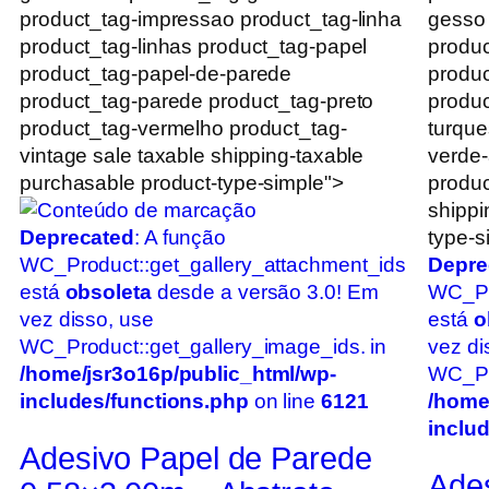
product_tag-impressao product_tag-linha
gesso
product_tag-linhas product_tag-papel
produc
product_tag-papel-de-parede
produc
product_tag-parede product_tag-preto
produc
product_tag-vermelho product_tag-
turque
vintage sale taxable shipping-taxable
verde
purchasable product-type-simple">
produc
shippi
Deprecated
: A função
type-s
WC_Product::get_gallery_attachment_ids
Depre
está
obsoleta
desde a versão 3.0! Em
WC_Pr
vez disso, use
está
o
WC_Product::get_gallery_image_ids. in
vez di
/home/jsr3o16p/public_html/wp-
WC_Pro
includes/functions.php
on line
6121
/home
inclu
Adesivo Papel de Parede
Ade