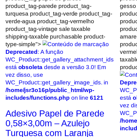
product_tag-parede product_tag-
gesso
turquesa product_tag-verde product_tag-
produc
verde-agua product_tag-vermelho
produc
product_tag-vintage sale taxable
produc
shipping-taxable purchasable product-
amarel
type-simple">
produc
Deprecated
: A função
vermel
WC_Product::get_gallery_attachment_ids
taxabl
está
obsoleta
desde a versão 3.0! Em
produc
vez disso, use
WC_Product::get_gallery_image_ids. in
Depre
/home/jsr3o16p/public_html/wp-
WC_Pr
includes/functions.php
on line
6121
está
o
vez di
Adesivo Papel de Parede
WC_Pro
/home
0,58×3,00m – Azulejo
inclu
Turquesa com Laranja