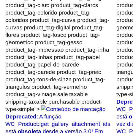
product_tag-claro product_tag-claros
produc
product_tag-colorido product_tag-
produc
coloridos product_tag-curva product_tag-
produc
curvas product_tag-digital product_tag-
geomet
flores product_tag-fosco product_tag-
produc
geometrico product_tag-gesso
produc
product_tag-impressao product_tag-linha
produc
product_tag-linhas product_tag-papel
produc
product_tag-papel-de-parede
produc
product_tag-parede product_tag-preto
triang
product_tag-tons-de-cinza product_tag-
produc
triangulos product_tag-vermelho
shippi
product_tag-vintage sale taxable
type-s
shipping-taxable purchasable product-
Depre
type-simple">
WC_Pr
Deprecated
: A função
está
o
WC_Product::get_gallery_attachment_ids
vez di
está
obsoleta
desde a versão 3.0! Em
WC_Pro