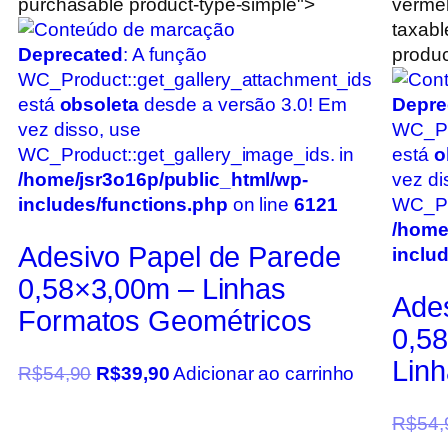
purchasable product-type-simple">
vermel
taxabl
Deprecated
: A função
produc
WC_Product::get_gallery_attachment_ids
está
obsoleta
desde a versão 3.0! Em
Depre
vez disso, use
WC_Pr
WC_Product::get_gallery_image_ids. in
está
o
/home/jsr3o16p/public_html/wp-
vez di
includes/functions.php
on line
6121
WC_Pro
/home
Adesivo Papel de Parede
inclu
0,58×3,00m – Linhas
Ade
Formatos Geométricos
0,58
Lin
R$
54,90
R$
39,90
Adicionar ao carrinho
R$
54,