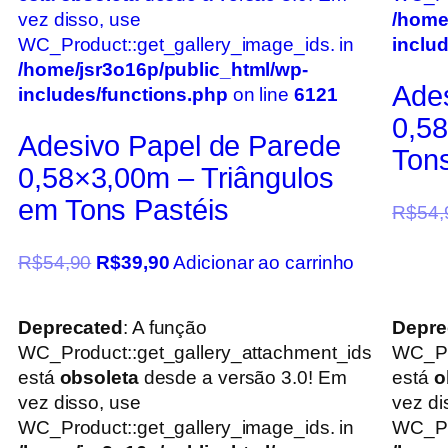
vez disso, use
/home
WC_Product::get_gallery_image_ids. in
inclu
/home/jsr3o16p/public_html/wp-
Ade
includes/functions.php
on line
6121
0,58
Adesivo Papel de Parede
Ton
0,58×3,00m – Triângulos
em Tons Pastéis
R$
54,
R$
54,90
R$
39,90
Adicionar ao carrinho
Deprecated
: A função
Depre
WC_Product::get_gallery_attachment_ids
WC_Pr
está
obsoleta
desde a versão 3.0! Em
está
o
vez disso, use
vez di
WC_Product::get_gallery_image_ids. in
WC_Pro