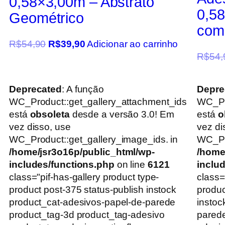
0,58×3,00m – Abstrato
0,58
Geométrico
com
R$
54,90
R$
39,90
Adicionar ao carrinho
R$
54,
Deprecated
: A função
Depre
WC_Product::get_gallery_attachment_ids
WC_Pr
está
obsoleta
desde a versão 3.0! Em
está
o
vez disso, use
vez di
WC_Product::get_gallery_image_ids. in
WC_Pro
/home/jsr3o16p/public_html/wp-
/home
includes/functions.php
on line
6121
inclu
class="pif-has-gallery product type-
class=
product post-375 status-publish instock
produc
product_cat-adesivos-papel-de-parede
instoc
product_tag-3d product_tag-adesivo
parede