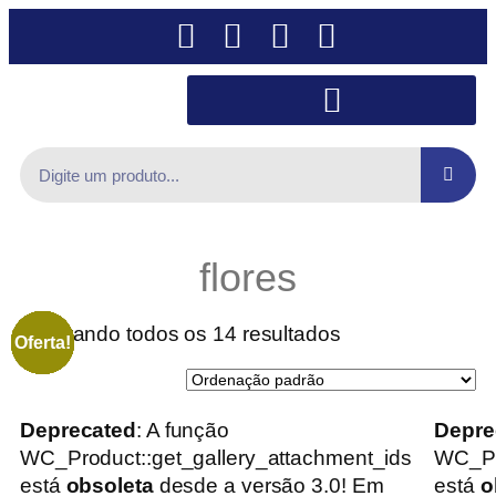
flores
Mostrando todos os 14 resultados
Oferta!
Oferta!
Oferta!
Oferta!
Oferta!
Oferta!
Oferta!
Oferta!
Oferta!
Oferta!
Oferta!
Oferta!
Oferta!
Oferta!
Deprecated
: A função
Depre
WC_Product::get_gallery_attachment_ids
WC_Pr
está
obsoleta
desde a versão 3.0! Em
está
o