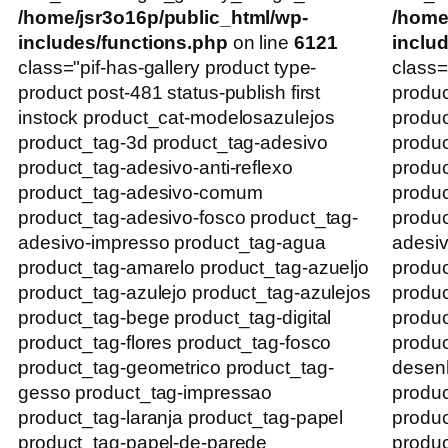
/home/jsr3o16p/public_html/wp-
/home
includes/functions.php
on line
6121
inclu
class="pif-has-gallery product type-
class=
product post-481 status-publish first
produc
instock product_cat-modelosazulejos
produc
product_tag-3d product_tag-adesivo
produc
product_tag-adesivo-anti-reflexo
produc
product_tag-adesivo-comum
produ
product_tag-adesivo-fosco product_tag-
produc
adesivo-impresso product_tag-agua
adesiv
product_tag-amarelo product_tag-azueljo
produc
product_tag-azulejo product_tag-azulejos
produc
product_tag-bege product_tag-digital
produc
product_tag-flores product_tag-fosco
produc
product_tag-geometrico product_tag-
desenh
gesso product_tag-impressao
produc
product_tag-laranja product_tag-papel
produc
product_tag-papel-de-parede
produc