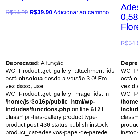
Ade
R$
54,90
R$
39,90
Adicionar ao carrinho
0,5
Flo
R$
54,
Deprecated
: A função
Depre
WC_Product::get_gallery_attachment_ids
WC_Pr
está
obsoleta
desde a versão 3.0! Em
está
o
vez disso, use
vez di
WC_Product::get_gallery_image_ids. in
WC_Pro
/home/jsr3o16p/public_html/wp-
/home
includes/functions.php
on line
6121
inclu
class="pif-has-gallery product type-
class=
product post-436 status-publish instock
produc
product_cat-adesivos-papel-de-parede
instoc