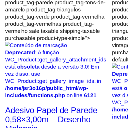
product_tag-parede product_tag-tons-de-
produc
amarelo product_tag-triangulos
produc
product_tag-verde product_tag-vermelha
produc
product_tag-vermelhas product_tag-
produc
vermelho sale taxable shipping-taxable
triang
purchasable product-type-simple">
produc
vintag
Deprecated
: A função
purcha
WC_Product::get_gallery_attachment_ids
default
está
obsoleta
desde a versão 3.0! Em
vez disso, use
Depre
WC_Product::get_gallery_image_ids. in
WC_Pr
/home/jsr3o16p/public_html/wp-
está
o
includes/functions.php
on line
6121
vez di
WC_Pro
Adesivo Papel de Parede
/home
inclu
0,58×3,00m – Desenho