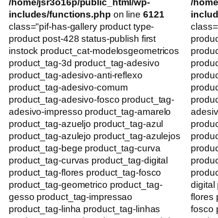
/home/jsr3o16p/public_html/wp-
/home
includes/functions.php
on line
6121
inclu
class="pif-has-gallery product type-
class=
product post-428 status-publish first
produc
instock product_cat-modelosgeometricos
produc
product_tag-3d product_tag-adesivo
produc
product_tag-adesivo-anti-reflexo
produc
product_tag-adesivo-comum
produ
product_tag-adesivo-fosco product_tag-
produc
adesivo-impresso product_tag-amarelo
adesiv
product_tag-azueljo product_tag-azul
produc
product_tag-azulejo product_tag-azulejos
produc
product_tag-bege product_tag-curva
produc
product_tag-curvas product_tag-digital
produ
product_tag-flores product_tag-fosco
produc
product_tag-geometrico product_tag-
digita
gesso product_tag-impressao
flores
product_tag-linha product_tag-linhas
fosco 