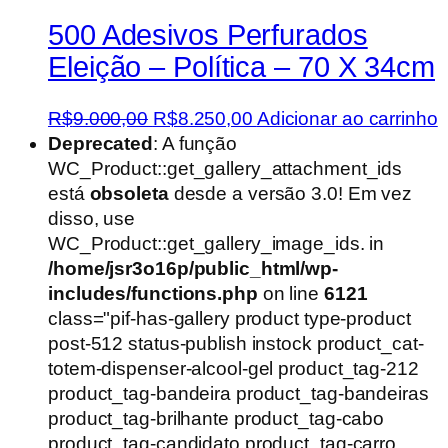
500 Adesivos Perfurados
Eleição – Política – 70 X 34cm
O
O
R$
9.000,00
R$
8.250,00
Adicionar ao carrinho
preço
preço
Deprecated
: A função
original
atual
WC_Product::get_gallery_attachment_ids
era:
é:
está
obsoleta
desde a versão 3.0! Em vez
R$9.000,00.
R$8.250,00.
disso, use
WC_Product::get_gallery_image_ids. in
/home/jsr3o16p/public_html/wp-
includes/functions.php
on line
6121
class="pif-has-gallery product type-product
post-512 status-publish instock product_cat-
totem-dispenser-alcool-gel product_tag-212
product_tag-bandeira product_tag-bandeiras
product_tag-brilhante product_tag-cabo
product_tag-candidato product_tag-carro