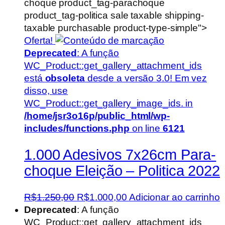
choque product_tag-parachoque
product_tag-politica sale taxable shipping-
taxable purchasable product-type-simple">
Oferta!
Deprecated
: A função
WC_Product::get_gallery_attachment_ids
está
obsoleta
desde a versão 3.0! Em vez
disso, use
WC_Product::get_gallery_image_ids. in
/home/jsr3o16p/public_html/wp-
includes/functions.php
on line
6121
1.000 Adesivos 7x26cm Para-
choque Eleição – Politica 2022
O
O
R$
1.250,00
R$
1.000,00
Adicionar ao carrinho
preço
preço
Deprecated
: A função
original
atual
WC_Product::get_gallery_attachment_ids