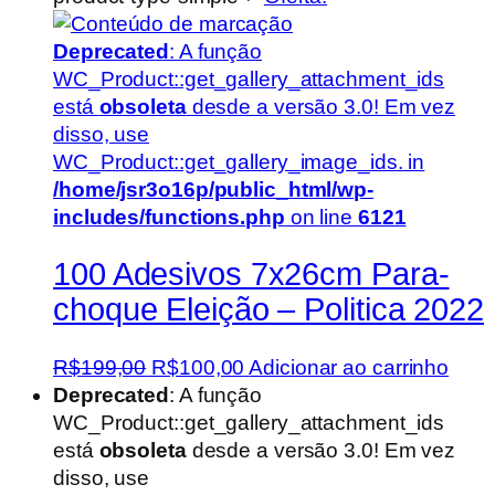
Deprecated
: A função
WC_Product::get_gallery_attachment_ids
está
obsoleta
desde a versão 3.0! Em vez
disso, use
WC_Product::get_gallery_image_ids. in
/home/jsr3o16p/public_html/wp-
includes/functions.php
on line
6121
100 Adesivos 7x26cm Para-
choque Eleição – Politica 2022
O
O
R$
199,00
R$
100,00
Adicionar ao carrinho
preço
preço
Deprecated
: A função
original
atual
WC_Product::get_gallery_attachment_ids
era:
é:
está
obsoleta
desde a versão 3.0! Em vez
R$199,00.
R$100,00.
disso, use