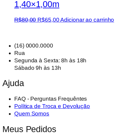
1,40×1,00m
O
O
R$
80,00
R$
65,00
Adicionar ao carrinho
preço
preço
original
atual
era:
é:
(16) 0000.0000
R$80,00.
R$65,00.
Rua
Segunda à Sexta: 8h às 18h
Sábado 9h às 13h
Ajuda
FAQ - Perguntas Frequêntes
Política de Troca e Devolução
Quem Somos
Meus Pedidos