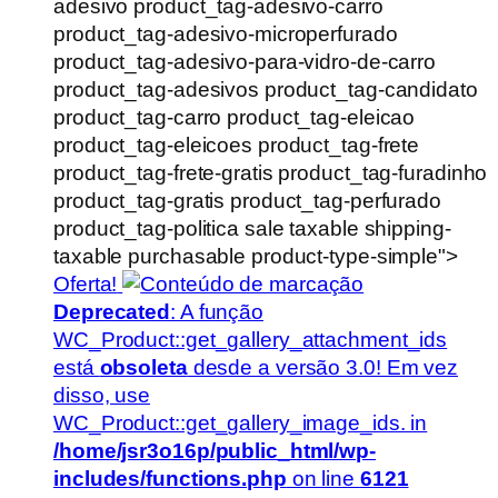
adesivo product_tag-adesivo-carro
product_tag-adesivo-microperfurado
product_tag-adesivo-para-vidro-de-carro
product_tag-adesivos product_tag-candidato
product_tag-carro product_tag-eleicao
product_tag-eleicoes product_tag-frete
product_tag-frete-gratis product_tag-furadinho
product_tag-gratis product_tag-perfurado
product_tag-politica sale taxable shipping-
taxable purchasable product-type-simple">
Oferta!
Deprecated
: A função
WC_Product::get_gallery_attachment_ids
está
obsoleta
desde a versão 3.0! Em vez
disso, use
WC_Product::get_gallery_image_ids. in
/home/jsr3o16p/public_html/wp-
includes/functions.php
on line
6121