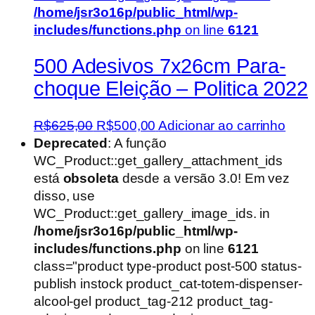
/home/jsr3o16p/public_html/wp-
includes/functions.php
on line
6121
500 Adesivos 7x26cm Para-
choque Eleição – Politica 2022
O
O
R$
625,00
R$
500,00
Adicionar ao carrinho
preço
preço
Deprecated
: A função
original
atual
WC_Product::get_gallery_attachment_ids
era:
é:
está
obsoleta
desde a versão 3.0! Em vez
R$625,00.
R$500,00.
disso, use
WC_Product::get_gallery_image_ids. in
/home/jsr3o16p/public_html/wp-
includes/functions.php
on line
6121
class="product type-product post-500 status-
publish instock product_cat-totem-dispenser-
alcool-gel product_tag-212 product_tag-