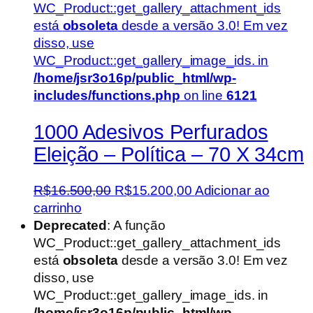
WC_Product::get_gallery_attachment_ids
está
obsoleta
desde a versão 3.0! Em vez
disso, use
WC_Product::get_gallery_image_ids. in
/home/jsr3o16p/public_html/wp-
includes/functions.php
on line
6121
1000 Adesivos Perfurados
Eleição – Política – 70 X 34cm
O
O
R$
16.500,00
R$
15.200,00
Adicionar ao
preço
preço
carrinho
original
atual
Deprecated
: A função
era:
é:
WC_Product::get_gallery_attachment_ids
R$16.500,00.
R$15.200,00.
está
obsoleta
desde a versão 3.0! Em vez
disso, use
WC_Product::get_gallery_image_ids. in
/home/jsr3o16p/public_html/wp-