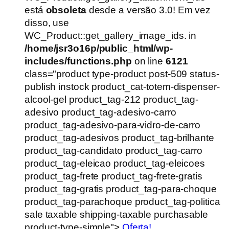
era:
é:
está
obsoleta
desde a versão 3.0! Em vez
R$1.250,00.
R$1.000,00.
disso, use
WC_Product::get_gallery_image_ids. in
/home/jsr3o16p/public_html/wp-
includes/functions.php
on line
6121
class="product type-product post-509 status-
publish instock product_cat-totem-dispenser-
alcool-gel product_tag-212 product_tag-
adesivo product_tag-adesivo-carro
product_tag-adesivo-para-vidro-de-carro
product_tag-adesivos product_tag-brilhante
product_tag-candidato product_tag-carro
product_tag-eleicao product_tag-eleicoes
product_tag-frete product_tag-frete-gratis
product_tag-gratis product_tag-para-choque
product_tag-parachoque product_tag-politica
sale taxable shipping-taxable purchasable
product-type-simple">
Oferta!