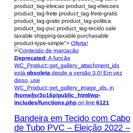
product_tag-eleicao product_tag-eleicoes
product_tag-frete product_tag-frete-gratis
product_tag-gratis product_tag-politica
product_tag-pvc product_tag-tecido sale
taxable shipping-taxable purchasable
product-type-simple">
Oferta!
Deprecated
: A função
WC_Product::get_gallery_attachment_ids
está
obsoleta
desde a versão 3.0! Em vez
disso, use
WC_Product::get_gallery_image_ids. in
/home/jsr3o16p/public_html/wp-
includes/functions.php
on line
6121
Bandeira em Tecido com Cabo
de Tubo PVC – Eleição 2022 –