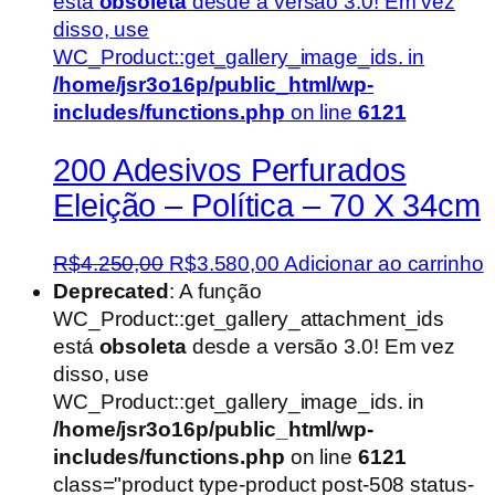
está
obsoleta
desde a versão 3.0! Em vez
disso, use
WC_Product::get_gallery_image_ids. in
/home/jsr3o16p/public_html/wp-
includes/functions.php
on line
6121
200 Adesivos Perfurados
Eleição – Política – 70 X 34cm
O
O
R$
4.250,00
R$
3.580,00
Adicionar ao carrinho
preço
preço
Deprecated
: A função
original
atual
WC_Product::get_gallery_attachment_ids
era:
é:
está
obsoleta
desde a versão 3.0! Em vez
R$4.250,00.
R$3.580,00.
disso, use
WC_Product::get_gallery_image_ids. in
/home/jsr3o16p/public_html/wp-
includes/functions.php
on line
6121
class="product type-product post-508 status-