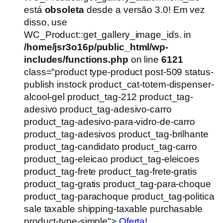
era:
é:
está
obsoleta
desde a versão 3.0! Em vez
R$1.250,00.
R$1.000,00.
disso, use
WC_Product::get_gallery_image_ids. in
/home/jsr3o16p/public_html/wp-
includes/functions.php
on line
6121
class="product type-product post-509 status-
publish instock product_cat-totem-dispenser-
alcool-gel product_tag-212 product_tag-
adesivo product_tag-adesivo-carro
product_tag-adesivo-para-vidro-de-carro
product_tag-adesivos product_tag-brilhante
product_tag-candidato product_tag-carro
product_tag-eleicao product_tag-eleicoes
product_tag-frete product_tag-frete-gratis
product_tag-gratis product_tag-para-choque
product_tag-parachoque product_tag-politica
sale taxable shipping-taxable purchasable
product-type-simple">
Oferta!