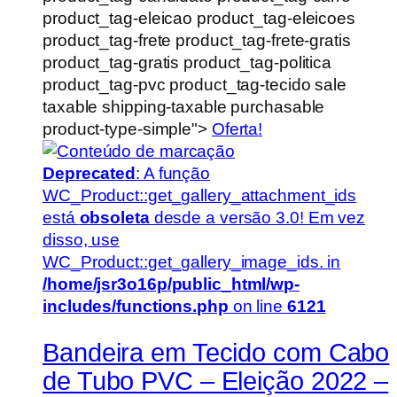
product_tag-eleicao product_tag-eleicoes
product_tag-frete product_tag-frete-gratis
product_tag-gratis product_tag-politica
product_tag-pvc product_tag-tecido sale
taxable shipping-taxable purchasable
product-type-simple">
Oferta!
Deprecated
: A função
WC_Product::get_gallery_attachment_ids
está
obsoleta
desde a versão 3.0! Em vez
disso, use
WC_Product::get_gallery_image_ids. in
/home/jsr3o16p/public_html/wp-
includes/functions.php
on line
6121
Bandeira em Tecido com Cabo
de Tubo PVC – Eleição 2022 –