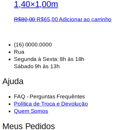
1,40×1,00m
O
O
R$
80,00
R$
65,00
Adicionar ao carrinho
preço
preço
original
atual
era:
é:
(16) 0000.0000
R$80,00.
R$65,00.
Rua
Segunda à Sexta: 8h às 18h
Sábado 9h às 13h
Ajuda
FAQ - Perguntas Frequêntes
Política de Troca e Devolução
Quem Somos
Meus Pedidos