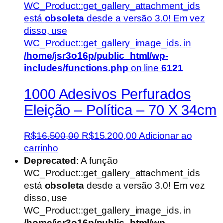
WC_Product::get_gallery_attachment_ids
está
obsoleta
desde a versão 3.0! Em vez
disso, use
WC_Product::get_gallery_image_ids. in
/home/jsr3o16p/public_html/wp-
includes/functions.php
on line
6121
1000 Adesivos Perfurados
Eleição – Política – 70 X 34cm
O
O
R$
16.500,00
R$
15.200,00
Adicionar ao
preço
preço
carrinho
original
atual
Deprecated
: A função
era:
é:
WC_Product::get_gallery_attachment_ids
R$16.500,00.
R$15.200,00.
está
obsoleta
desde a versão 3.0! Em vez
disso, use
WC_Product::get_gallery_image_ids. in
/home/jsr3o16p/public_html/wp-