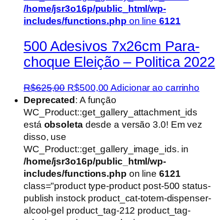
/home/jsr3o16p/public_html/wp-
includes/functions.php
on line
6121
500 Adesivos 7x26cm Para-
choque Eleição – Politica 2022
O
O
R$
625,00
R$
500,00
Adicionar ao carrinho
preço
preço
Deprecated
: A função
original
atual
WC_Product::get_gallery_attachment_ids
era:
é:
está
obsoleta
desde a versão 3.0! Em vez
R$625,00.
R$500,00.
disso, use
WC_Product::get_gallery_image_ids. in
/home/jsr3o16p/public_html/wp-
includes/functions.php
on line
6121
class="product type-product post-500 status-
publish instock product_cat-totem-dispenser-
alcool-gel product_tag-212 product_tag-