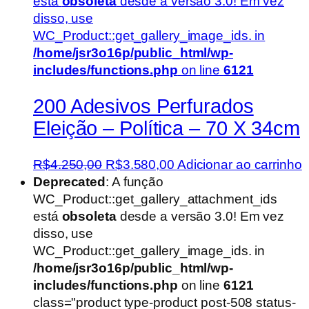
está
obsoleta
desde a versão 3.0! Em vez
disso, use
WC_Product::get_gallery_image_ids. in
/home/jsr3o16p/public_html/wp-
includes/functions.php
on line
6121
200 Adesivos Perfurados
Eleição – Política – 70 X 34cm
O
O
R$
4.250,00
R$
3.580,00
Adicionar ao carrinho
preço
preço
Deprecated
: A função
original
atual
WC_Product::get_gallery_attachment_ids
era:
é:
está
obsoleta
desde a versão 3.0! Em vez
R$4.250,00.
R$3.580,00.
disso, use
WC_Product::get_gallery_image_ids. in
/home/jsr3o16p/public_html/wp-
includes/functions.php
on line
6121
class="product type-product post-508 status-