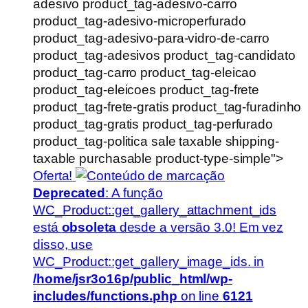
adesivo product_tag-adesivo-carro
product_tag-adesivo-microperfurado
product_tag-adesivo-para-vidro-de-carro
product_tag-adesivos product_tag-candidato
product_tag-carro product_tag-eleicao
product_tag-eleicoes product_tag-frete
product_tag-frete-gratis product_tag-furadinho
product_tag-gratis product_tag-perfurado
product_tag-politica sale taxable shipping-
taxable purchasable product-type-simple">
Oferta!
Deprecated
: A função
WC_Product::get_gallery_attachment_ids
está
obsoleta
desde a versão 3.0! Em vez
disso, use
WC_Product::get_gallery_image_ids. in
/home/jsr3o16p/public_html/wp-
includes/functions.php
on line
6121