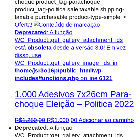
choque product_tag-parachoque
product_tag-politica sale taxable shipping-
taxable purchasable product-type-simple">
Oferta!
Deprecated
: A função
WC_Product::get_gallery_attachment_ids
está
obsoleta
desde a versão 3.0! Em vez
disso, use
WC_Product::get_gallery_image_ids. in
/home/jsr3o16p/public_html/wp-
includes/functions.php
on line
6121
1.000 Adesivos 7x26cm Para-
choque Eleição – Politica 2022
O
O
R$
1.250,00
R$
1.000,00
Adicionar ao carrinho
preço
preço
Deprecated
: A função
original
atual
WC_Product::get_gallery_attachment_ids