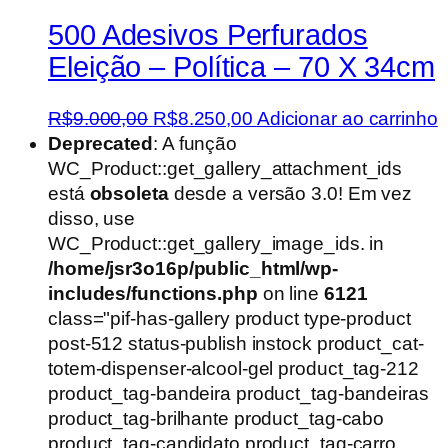
500 Adesivos Perfurados
Eleição – Política – 70 X 34cm
O
O
R$
9.000,00
R$
8.250,00
Adicionar ao carrinho
preço
preço
Deprecated
: A função
original
atual
WC_Product::get_gallery_attachment_ids
era:
é:
está
obsoleta
desde a versão 3.0! Em vez
R$9.000,00.
R$8.250,00.
disso, use
WC_Product::get_gallery_image_ids. in
/home/jsr3o16p/public_html/wp-
includes/functions.php
on line
6121
class="pif-has-gallery product type-product
post-512 status-publish instock product_cat-
totem-dispenser-alcool-gel product_tag-212
product_tag-bandeira product_tag-bandeiras
product_tag-brilhante product_tag-cabo
product_tag-candidato product_tag-carro