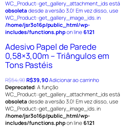
WC_Product::get_gallery_attachment_ids está
obsoleta
desde a versão 3.0! Em vez disso, use
WC_Product::get_gallery_image_ids. in
/home/jsr3o16p/public_html/wp-
includes/functions.php
on line
6121
Adesivo Papel de Parede
0,58×3,00m – Triângulos em
Tons Pastéis
R$
54,90
R$
39,90
Adicionar ao carrinho
Deprecated
: A função
WC_Product::get_gallery_attachment_ids está
obsoleta
desde a versão 3.0! Em vez disso, use
WC_Product::get_gallery_image_ids. in
/home/jsr3o16p/public_html/wp-
includes/functions.php
on line
6121