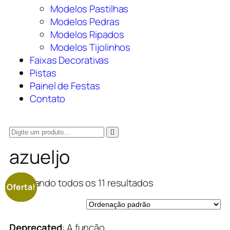
Modelos Pastilhas
Modelos Pedras
Modelos Ripados
Modelos Tijolinhos
Faixas Decorativas
Pistas
Painel de Festas
Contato
azueljo
Mostrando todos os 11 resultados
Oferta!
Oferta!
Oferta!
Oferta!
Oferta!
Oferta!
Oferta!
Oferta!
Oferta!
Oferta!
Oferta!
Deprecated
: A função