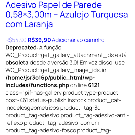
Adesivo Papel de Parede
0,58×3,00m – Azulejo Turquesa
com Laranja
R$
54,90
R$
39,90
Adicionar ao carrinho
Deprecated
: A função
WC_Product::get_gallery_attachment_ids está
obsoleta
desde a versão 3.0! Em vez disso, use
WC_Product::get_gallery_image_ids. in
/home/jsr3o16p/public_html/wp-
includes/functions.php
on line
6121
class="pif-has-gallery product type-product
post-461 status-publish instock product_cat-
modelosgeometricos product_tag-3d
product_tag-adesivo product_tag-adesivo-anti-
reflexo product_tag-adesivo-comum
product_tag-adesivo-fosco product_tag-