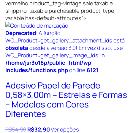
vermelho product_tag-vintage sale taxable
shipping-taxable purchasable product-type-
variable has-default-attributes">
Deprecated
: A função
WC_Product::get_gallery_attachment_ids está
obsoleta
desde a versão 3.0! Em vez disso, use
WC_Product::get_gallery_image_ids. in
/home/jsr3o16p/public_html/wp-
includes/functions.php
on line
6121
Adesivo Papel de Parede
0,58×3,00m – Estrelas e Formas
– Modelos com Cores
Diferentes
R$
54,90
R$
32,90
Ver opções