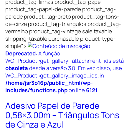
product_tag-linhas product_tag-papel
product_tag-papel-de-parede product_tag-
parede product_tag-preto product_tag-tons-
de-cinza product_tag-triangulos product_tag-
vermelho product_tag-vintage sale taxable
shipping-taxable purchasable product-type-
simple">
Deprecated
: A função
WC_Product::get_gallery_attachment_ids está
obsoleta
desde a versão 3.0! Em vez disso, use
WC_Product::get_gallery_image_ids. in
/home/jsr3o16p/public_html/wp-
includes/functions.php
on line
6121
Adesivo Papel de Parede
0,58×3,00m – Triângulos Tons
de Cinza e Azul