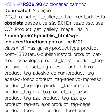
R$
54,90
R$
39,90
Adicionar ao carrinho
Deprecated
: A função
WC_Product::get_gallery_attachment_ids está
obsoleta
desde a versão 3.0! Em vez disso, use
WC_Product::get_gallery_image_ids. in
/home/jsr3o16p/public_html/wp-
includes/functions.php
on line
6121
class="pif-has-gallery product type-product
post-485 status-publish instock product_cat-
modelosazulejos product_tag-3d product_tag-
adesivo product_tag-adesivo-anti-reflexo
product_tag-adesivo-comum product_tag-
adesivo-fosco product_tag-adesivo-impresso
product_tag-agua product_tag-amarelo
product_tag-azueljo product_tag-azuis
product_tag-azul product_tag-azulejo
product_tag-azulejos product_tag-bege
product_tag-digital product_tag-flores