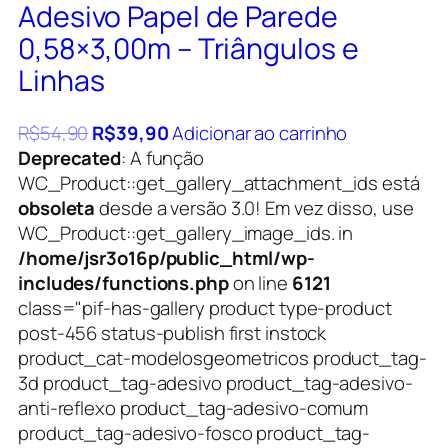
Adesivo Papel de Parede
0,58×3,00m – Triângulos e
Linhas
R$
54,90
R$
39,90
Adicionar ao carrinho
Deprecated
: A função
WC_Product::get_gallery_attachment_ids está
obsoleta
desde a versão 3.0! Em vez disso, use
WC_Product::get_gallery_image_ids. in
/home/jsr3o16p/public_html/wp-
includes/functions.php
on line
6121
class="pif-has-gallery product type-product
post-456 status-publish first instock
product_cat-modelosgeometricos product_tag-
3d product_tag-adesivo product_tag-adesivo-
anti-reflexo product_tag-adesivo-comum
product_tag-adesivo-fosco product_tag-