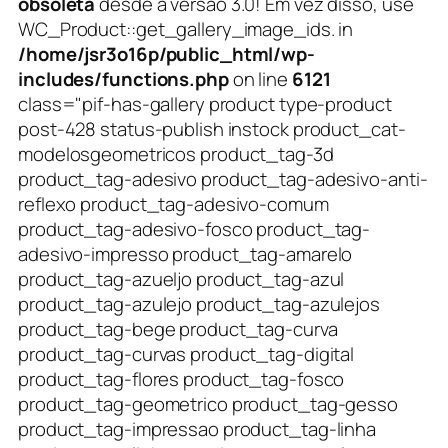
obsoleta
desde a versão 3.0! Em vez disso, use
WC_Product::get_gallery_image_ids. in
/home/jsr3o16p/public_html/wp-
includes/functions.php
on line
6121
class="pif-has-gallery product type-product
post-428 status-publish instock product_cat-
modelosgeometricos product_tag-3d
product_tag-adesivo product_tag-adesivo-anti-
reflexo product_tag-adesivo-comum
product_tag-adesivo-fosco product_tag-
adesivo-impresso product_tag-amarelo
product_tag-azueljo product_tag-azul
product_tag-azulejo product_tag-azulejos
product_tag-bege product_tag-curva
product_tag-curvas product_tag-digital
product_tag-flores product_tag-fosco
product_tag-geometrico product_tag-gesso
product_tag-impressao product_tag-linha