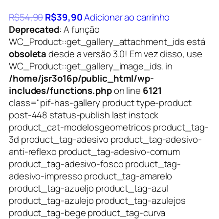
R$
54,90
R$
39,90
Adicionar ao carrinho
Deprecated
: A função
WC_Product::get_gallery_attachment_ids está
obsoleta
desde a versão 3.0! Em vez disso, use
WC_Product::get_gallery_image_ids. in
/home/jsr3o16p/public_html/wp-
includes/functions.php
on line
6121
class="pif-has-gallery product type-product
post-448 status-publish last instock
product_cat-modelosgeometricos product_tag-
3d product_tag-adesivo product_tag-adesivo-
anti-reflexo product_tag-adesivo-comum
product_tag-adesivo-fosco product_tag-
adesivo-impresso product_tag-amarelo
product_tag-azueljo product_tag-azul
product_tag-azulejo product_tag-azulejos
product_tag-bege product_tag-curva