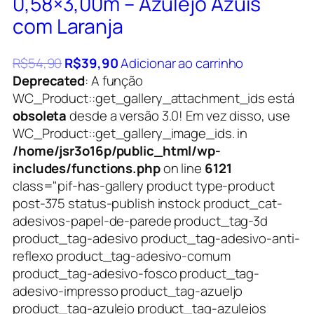
0,58×3,00m – Azulejo Azuis
com Laranja
R$
54,90
R$
39,90
Adicionar ao carrinho
Deprecated
: A função
WC_Product::get_gallery_attachment_ids está
obsoleta
desde a versão 3.0! Em vez disso, use
WC_Product::get_gallery_image_ids. in
/home/jsr3o16p/public_html/wp-
includes/functions.php
on line
6121
class="pif-has-gallery product type-product
post-375 status-publish instock product_cat-
adesivos-papel-de-parede product_tag-3d
product_tag-adesivo product_tag-adesivo-anti-
reflexo product_tag-adesivo-comum
product_tag-adesivo-fosco product_tag-
adesivo-impresso product_tag-azueljo
product_tag-azulejo product_tag-azulejos