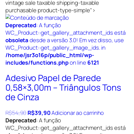
vintage sale taxable shipping-taxable
purchasable product-type-simple">
Deprecated
: A função
WC_Product::get_gallery_attachment_ids está
obsoleta
desde a versão 3.0! Em vez disso, use
WC_Product::get_gallery_image_ids. in
/home/jsr3o16p/public_html/wp-
includes/functions.php
on line
6121
Adesivo Papel de Parede
0,58×3,00m – Triângulos Tons
de Cinza
R$
54,90
R$
39,90
Adicionar ao carrinho
Deprecated
: A função
WC_Product::get_gallery_attachment_ids está