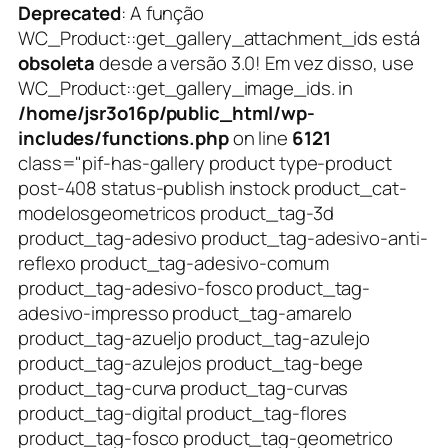
Deprecated
: A função
WC_Product::get_gallery_attachment_ids está
obsoleta
desde a versão 3.0! Em vez disso, use
WC_Product::get_gallery_image_ids. in
/home/jsr3o16p/public_html/wp-
includes/functions.php
on line
6121
class="pif-has-gallery product type-product
post-408 status-publish instock product_cat-
modelosgeometricos product_tag-3d
product_tag-adesivo product_tag-adesivo-anti-
reflexo product_tag-adesivo-comum
product_tag-adesivo-fosco product_tag-
adesivo-impresso product_tag-amarelo
product_tag-azueljo product_tag-azulejo
product_tag-azulejos product_tag-bege
product_tag-curva product_tag-curvas
product_tag-digital product_tag-flores
product_tag-fosco product_tag-geometrico