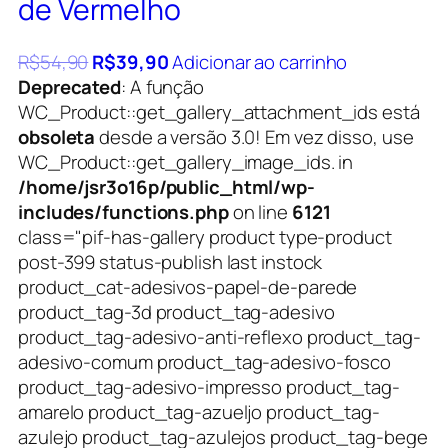
de Vermelho
R$
54,90
R$
39,90
Adicionar ao carrinho
Deprecated
: A função
WC_Product::get_gallery_attachment_ids está
obsoleta
desde a versão 3.0! Em vez disso, use
WC_Product::get_gallery_image_ids. in
/home/jsr3o16p/public_html/wp-
includes/functions.php
on line
6121
class="pif-has-gallery product type-product
post-399 status-publish last instock
product_cat-adesivos-papel-de-parede
product_tag-3d product_tag-adesivo
product_tag-adesivo-anti-reflexo product_tag-
adesivo-comum product_tag-adesivo-fosco
product_tag-adesivo-impresso product_tag-
amarelo product_tag-azueljo product_tag-
azulejo product_tag-azulejos product_tag-bege