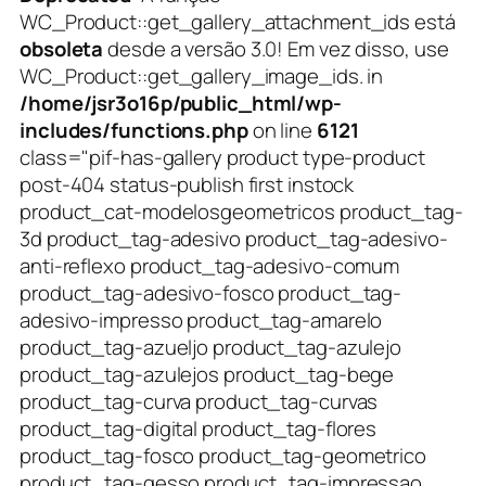
WC_Product::get_gallery_attachment_ids está
obsoleta
desde a versão 3.0! Em vez disso, use
WC_Product::get_gallery_image_ids. in
/home/jsr3o16p/public_html/wp-
includes/functions.php
on line
6121
class="pif-has-gallery product type-product
post-404 status-publish first instock
product_cat-modelosgeometricos product_tag-
3d product_tag-adesivo product_tag-adesivo-
anti-reflexo product_tag-adesivo-comum
product_tag-adesivo-fosco product_tag-
adesivo-impresso product_tag-amarelo
product_tag-azueljo product_tag-azulejo
product_tag-azulejos product_tag-bege
product_tag-curva product_tag-curvas
product_tag-digital product_tag-flores
product_tag-fosco product_tag-geometrico
product_tag-gesso product_tag-impressao