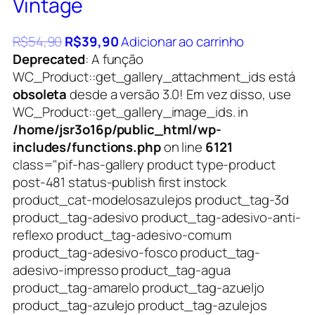
Vintage
R$
54,90
R$
39,90
Adicionar ao carrinho
Deprecated
: A função
WC_Product::get_gallery_attachment_ids está
obsoleta
desde a versão 3.0! Em vez disso, use
WC_Product::get_gallery_image_ids. in
/home/jsr3o16p/public_html/wp-
includes/functions.php
on line
6121
class="pif-has-gallery product type-product
post-481 status-publish first instock
product_cat-modelosazulejos product_tag-3d
product_tag-adesivo product_tag-adesivo-anti-
reflexo product_tag-adesivo-comum
product_tag-adesivo-fosco product_tag-
adesivo-impresso product_tag-agua
product_tag-amarelo product_tag-azueljo
product_tag-azulejo product_tag-azulejos