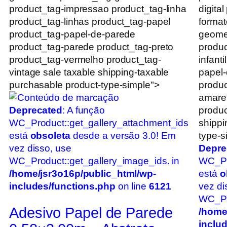
product_tag-impressao product_tag-linha
digita
product_tag-linhas product_tag-papel
format
product_tag-papel-de-parede
geomet
product_tag-parede product_tag-preto
produc
product_tag-vermelho product_tag-
infant
vintage sale taxable shipping-taxable
papel-
purchasable product-type-simple">
produc
amarel
Deprecated
: A função
produc
WC_Product::get_gallery_attachment_ids
shippi
está
obsoleta
desde a versão 3.0! Em
type-s
vez disso, use
Depre
WC_Product::get_gallery_image_ids. in
WC_Pr
/home/jsr3o16p/public_html/wp-
está
o
includes/functions.php
on line
6121
vez di
WC_Pro
Adesivo Papel de Parede
/home
inclu