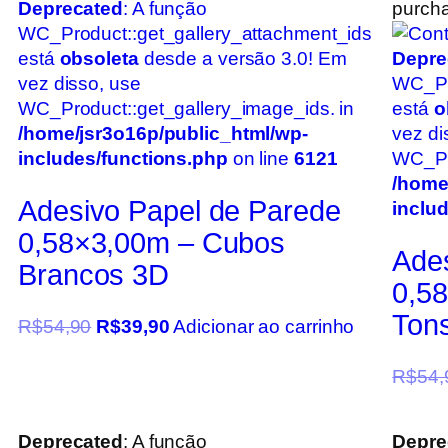
Deprecated
: A função
purcha
WC_Product::get_gallery_attachment_ids
está
obsoleta
desde a versão 3.0! Em
Depre
vez disso, use
WC_Pr
WC_Product::get_gallery_image_ids. in
está
o
/home/jsr3o16p/public_html/wp-
vez di
includes/functions.php
on line
6121
WC_Pro
/home
Adesivo Papel de Parede
inclu
0,58×3,00m – Cubos
Ade
Brancos 3D
0,5
Tons
R$
54,90
R$
39,90
Adicionar ao carrinho
R$
54,
Deprecated
: A função
Depre