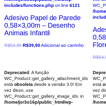
includes/functions.php
on line
6121
WC_Pro
/home
Adesivo Papel de Parede
inclu
0,58×3,00m – Desenho
Ade
Animais Infantil
0,5
Flo
R$
54,90
R$
39,90
Adicionar ao carrinho
R$
54,
Deprecated
: A função
Depre
WC_Product::get_gallery_attachment_ids
WC_Pr
está
obsoleta
desde a versão 3.0! Em
está
o
vez disso, use
vez di
WC_Product::get_gallery_image_ids. in
WC_Pro
/home/jsr3o16p/public_html/wp-
/home