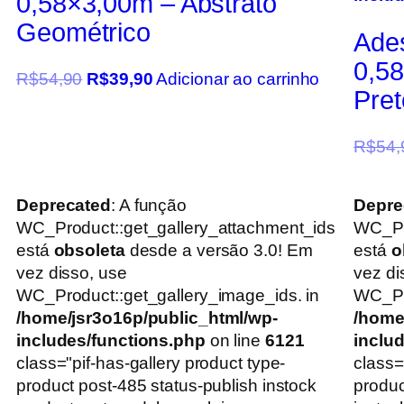
0,58×3,00m – Abstrato
Geométrico
Ade
0,5
R$
54,90
R$
39,90
Adicionar ao carrinho
Pret
R$
54,
Deprecated
: A função
Depre
WC_Product::get_gallery_attachment_ids
WC_Pr
está
obsoleta
desde a versão 3.0! Em
está
o
vez disso, use
vez di
WC_Product::get_gallery_image_ids. in
WC_Pro
/home/jsr3o16p/public_html/wp-
/home
includes/functions.php
on line
6121
inclu
class="pif-has-gallery product type-
class=
product post-485 status-publish instock
produc