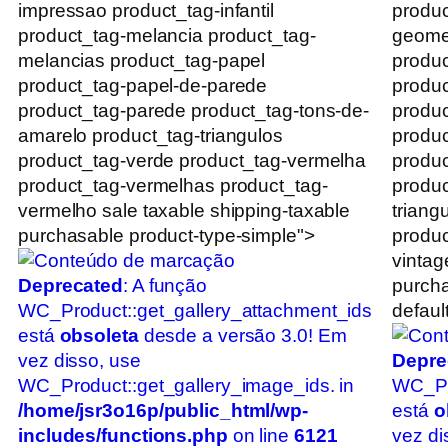
impressao product_tag-infantil
produc
product_tag-melancia product_tag-
geomet
melancias product_tag-papel
produc
product_tag-papel-de-parede
produc
product_tag-parede product_tag-tons-de-
produc
amarelo product_tag-triangulos
produc
product_tag-verde product_tag-vermelha
produc
product_tag-vermelhas product_tag-
produc
vermelho sale taxable shipping-taxable
triang
purchasable product-type-simple">
produc
vintag
Deprecated
: A função
purcha
WC_Product::get_gallery_attachment_ids
default
está
obsoleta
desde a versão 3.0! Em
vez disso, use
Depre
WC_Product::get_gallery_image_ids. in
WC_Pr
/home/jsr3o16p/public_html/wp-
está
o
includes/functions.php
on line
6121
vez di