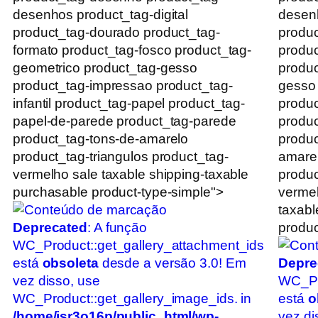
desenhos product_tag-digital
desenh
product_tag-dourado product_tag-
produc
formato product_tag-fosco product_tag-
produc
geometrico product_tag-gesso
produc
product_tag-impressao product_tag-
gesso
infantil product_tag-papel product_tag-
produc
papel-de-parede product_tag-parede
produc
product_tag-tons-de-amarelo
produc
product_tag-triangulos product_tag-
amarel
vermelho sale taxable shipping-taxable
produc
purchasable product-type-simple">
vermel
taxabl
Deprecated
: A função
produc
WC_Product::get_gallery_attachment_ids
está
obsoleta
desde a versão 3.0! Em
Depre
vez disso, use
WC_Pr
WC_Product::get_gallery_image_ids. in
está
o
/home/jsr3o16p/public_html/wp-
vez di