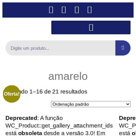
amarelo
Exibindo 1–16 de 21 resultados
Oferta!
Oferta!
Oferta!
Oferta!
Oferta!
Oferta!
Oferta!
Oferta!
Oferta!
Oferta!
Oferta!
Oferta!
Oferta!
Oferta!
Oferta!
Oferta!
Deprecated
: A função
Depre
WC_Product::get_gallery_attachment_ids
WC_Pr
está
obsoleta
desde a versão 3.0! Em
está
o