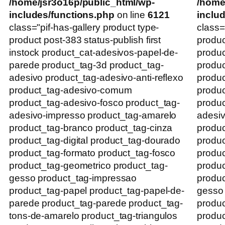
/home/jsr3o16p/public_html/wp-
/home
includes/functions.php
on line
6121
inclu
class="pif-has-gallery product type-
class=
product post-383 status-publish first
produc
instock product_cat-adesivos-papel-de-
produ
parede product_tag-3d product_tag-
produc
adesivo product_tag-adesivo-anti-reflexo
produc
product_tag-adesivo-comum
produ
product_tag-adesivo-fosco product_tag-
produc
adesivo-impresso product_tag-amarelo
adesiv
product_tag-branco product_tag-cinza
produc
product_tag-digital product_tag-dourado
produc
product_tag-formato product_tag-fosco
produc
product_tag-geometrico product_tag-
produc
gesso product_tag-impressao
produc
product_tag-papel product_tag-papel-de-
gesso
parede product_tag-parede product_tag-
produc
tons-de-amarelo product_tag-triangulos
produc