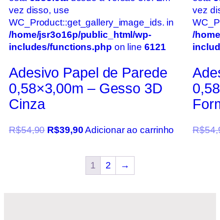
vez disso, use
vez di
WC_Product::get_gallery_image_ids. in
WC_Pro
/home/jsr3o16p/public_html/wp-
/home
includes/functions.php
on line
6121
inclu
Adesivo Papel de Parede
Ade
0,58×3,00m – Gesso 3D
0,5
Cinza
For
R$
54,90
R$
39,90
Adicionar ao carrinho
R$
54,
1
2
→