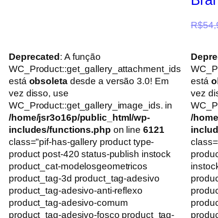
R$
54,
Deprecated
: A função
Depre
WC_Product::get_gallery_attachment_ids
WC_Pr
está
obsoleta
desde a versão 3.0! Em
está
o
vez disso, use
vez di
WC_Product::get_gallery_image_ids. in
WC_Pro
/home/jsr3o16p/public_html/wp-
/home
includes/functions.php
on line
6121
inclu
class="pif-has-gallery product type-
class=
product post-420 status-publish instock
produc
product_cat-modelosgeometricos
instoc
product_tag-3d product_tag-adesivo
produc
product_tag-adesivo-anti-reflexo
produc
product_tag-adesivo-comum
produ
product_tag-adesivo-fosco product_tag-
produc