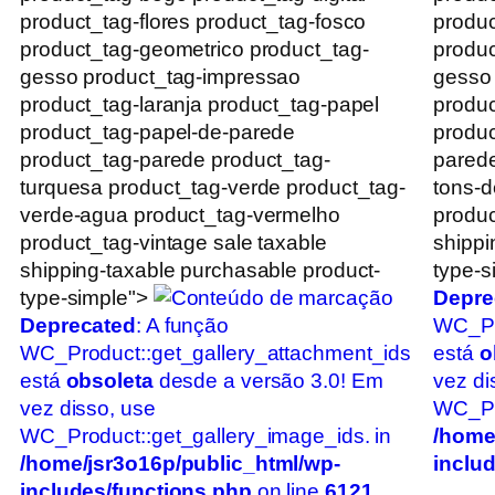
product_tag-flores product_tag-fosco
produc
product_tag-geometrico product_tag-
produc
gesso product_tag-impressao
gesso
product_tag-laranja product_tag-papel
produc
product_tag-papel-de-parede
produc
product_tag-parede product_tag-
parede
turquesa product_tag-verde product_tag-
tons-d
verde-agua product_tag-vermelho
produc
product_tag-vintage sale taxable
shippi
shipping-taxable purchasable product-
type-s
type-simple">
Depre
Deprecated
: A função
WC_Pr
WC_Product::get_gallery_attachment_ids
está
o
está
obsoleta
desde a versão 3.0! Em
vez di
vez disso, use
WC_Pro
WC_Product::get_gallery_image_ids. in
/home
/home/jsr3o16p/public_html/wp-
inclu
includes/functions.php
on line
6121