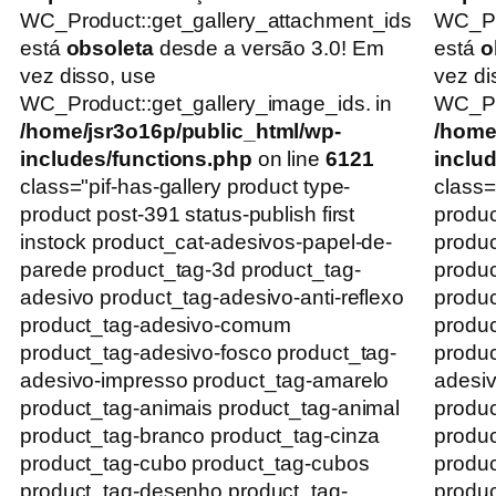
WC_Product::get_gallery_attachment_ids
WC_Pr
está
obsoleta
desde a versão 3.0! Em
está
o
vez disso, use
vez di
WC_Product::get_gallery_image_ids. in
WC_Pro
/home/jsr3o16p/public_html/wp-
/home
includes/functions.php
on line
6121
inclu
class="pif-has-gallery product type-
class=
product post-391 status-publish first
produc
instock product_cat-adesivos-papel-de-
produc
parede product_tag-3d product_tag-
produc
adesivo product_tag-adesivo-anti-reflexo
produc
product_tag-adesivo-comum
produ
product_tag-adesivo-fosco product_tag-
produc
adesivo-impresso product_tag-amarelo
adesiv
product_tag-animais product_tag-animal
produc
product_tag-branco product_tag-cinza
produc
product_tag-cubo product_tag-cubos
produc
product_tag-desenho product_tag-
produc