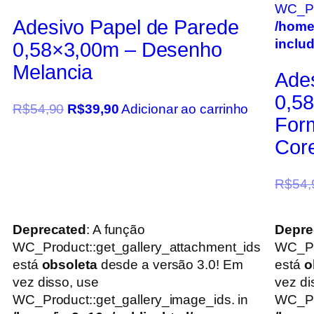
WC_Pro
Adesivo Papel de Parede
/home
inclu
0,58×3,00m – Desenho
Melancia
Ade
0,58
R$
54,90
R$
39,90
Adicionar ao carrinho
For
Core
R$
54,
Deprecated
: A função
Depre
WC_Product::get_gallery_attachment_ids
WC_Pr
está
obsoleta
desde a versão 3.0! Em
está
o
vez disso, use
vez di
WC_Product::get_gallery_image_ids. in
WC_Pro