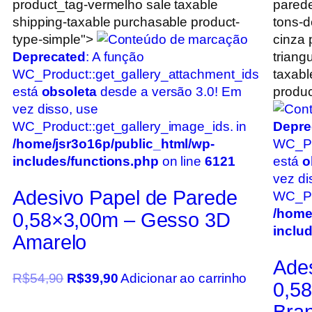
product_tag-vermelho sale taxable
parede
shipping-taxable purchasable product-
tons-d
type-simple">
cinza 
Deprecated
: A função
triang
WC_Product::get_gallery_attachment_ids
taxabl
está
obsoleta
desde a versão 3.0! Em
produc
vez disso, use
WC_Product::get_gallery_image_ids. in
Depre
/home/jsr3o16p/public_html/wp-
WC_Pr
includes/functions.php
on line
6121
está
o
vez di
Adesivo Papel de Parede
WC_Pro
/home
0,58×3,00m – Gesso 3D
inclu
Amarelo
Ade
R$
54,90
R$
39,90
Adicionar ao carrinho
0,5
Bran