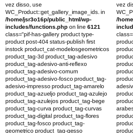
vez disso, use
vez di
WC_Product::get_gallery_image_ids. in
WC_Pro
/home/jsr3o16p/public_html/wp-
/home
includes/functions.php
on line
6121
inclu
class="pif-has-gallery product type-
class=
product post-404 status-publish first
produc
instock product_cat-modelosgeometricos
produc
product_tag-3d product_tag-adesivo
produc
product_tag-adesivo-anti-reflexo
produc
product_tag-adesivo-comum
produ
product_tag-adesivo-fosco product_tag-
produc
adesivo-impresso product_tag-amarelo
adesiv
product_tag-azueljo product_tag-azulejo
produc
product_tag-azulejos product_tag-bege
produc
product_tag-curva product_tag-curvas
arabe
product_tag-digital product_tag-flores
produc
product_tag-fosco product_tag-
produ
geometrico product_tag-gesso
produc