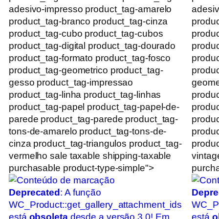
adesivo-impresso product_tag-amarelo
adesiv
product_tag-branco product_tag-cinza
produc
product_tag-cubo product_tag-cubos
produc
product_tag-digital product_tag-dourado
produc
product_tag-formato product_tag-fosco
produc
product_tag-geometrico product_tag-
produc
gesso product_tag-impressao
geomet
product_tag-linha product_tag-linhas
produc
product_tag-papel product_tag-papel-de-
produc
parede product_tag-parede product_tag-
produc
tons-de-amarelo product_tag-tons-de-
produc
cinza product_tag-triangulos product_tag-
produc
vermelho sale taxable shipping-taxable
vintag
purchasable product-type-simple">
purcha
Deprecated
: A função
Depre
WC_Product::get_gallery_attachment_ids
WC_Pr
está
obsoleta
desde a versão 3.0! Em
está
o