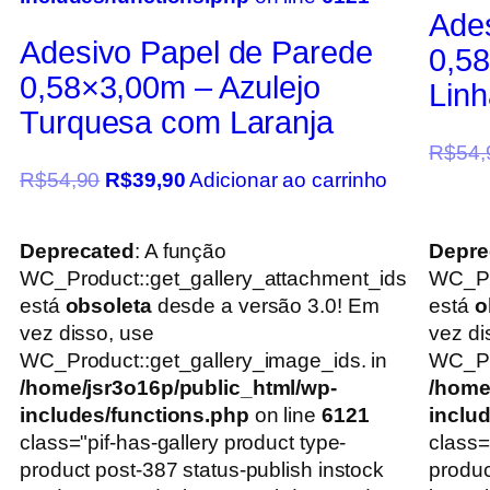
Ade
Adesivo Papel de Parede
0,5
0,58×3,00m – Azulejo
Lin
Turquesa com Laranja
R$
54,
R$
54,90
R$
39,90
Adicionar ao carrinho
Deprecated
: A função
Depre
WC_Product::get_gallery_attachment_ids
WC_Pr
está
obsoleta
desde a versão 3.0! Em
está
o
vez disso, use
vez di
WC_Product::get_gallery_image_ids. in
WC_Pro
/home/jsr3o16p/public_html/wp-
/home
includes/functions.php
on line
6121
inclu
class="pif-has-gallery product type-
class=
product post-387 status-publish instock
produc