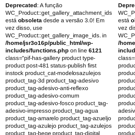
Deprecated
: A função
Depre
WC_Product::get_gallery_attachment_ids
WC_Pr
está
obsoleta
desde a versão 3.0! Em
está
o
vez disso, use
vez di
WC_Product::get_gallery_image_ids. in
WC_Pro
/home/jsr3o16p/public_html/wp-
/home
includes/functions.php
on line
6121
inclu
class="pif-has-gallery product type-
class=
product post-481 status-publish first
produc
instock product_cat-modelosazulejos
produ
product_tag-3d product_tag-adesivo
produc
product_tag-adesivo-anti-reflexo
produc
product_tag-adesivo-comum
produ
product_tag-adesivo-fosco product_tag-
produc
adesivo-impresso product_tag-agua
adesiv
product_tag-amarelo product_tag-azueljo
produc
product_tag-azulejo product_tag-azulejos
produc
product_tag-bege product_tag-digital
produc