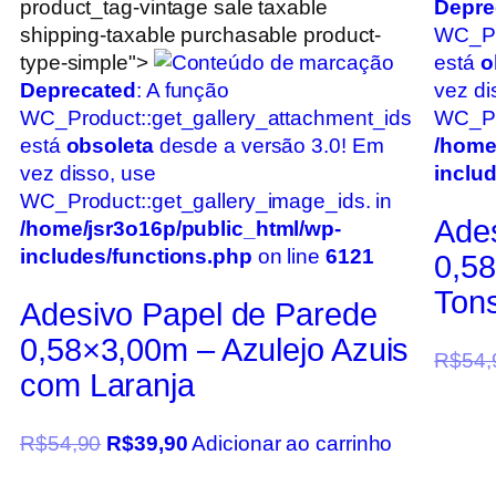
product_tag-vintage sale taxable
Depre
shipping-taxable purchasable product-
WC_Pr
type-simple">
está
o
Deprecated
: A função
vez di
WC_Product::get_gallery_attachment_ids
WC_Pro
está
obsoleta
desde a versão 3.0! Em
/home
vez disso, use
inclu
WC_Product::get_gallery_image_ids. in
Ade
/home/jsr3o16p/public_html/wp-
includes/functions.php
on line
6121
0,5
Tons
Adesivo Papel de Parede
0,58×3,00m – Azulejo Azuis
R$
54,
com Laranja
R$
54,90
R$
39,90
Adicionar ao carrinho