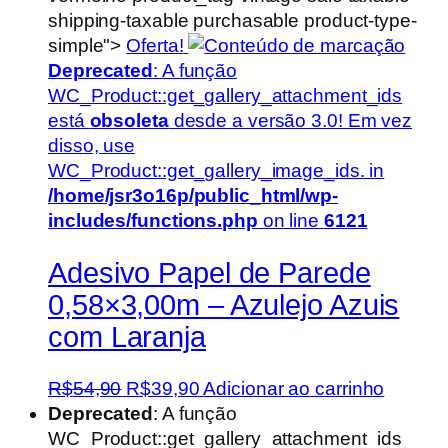
shipping-taxable purchasable product-type-
simple">
Oferta!
Deprecated
: A função
WC_Product::get_gallery_attachment_ids
está
obsoleta
desde a versão 3.0! Em vez
disso, use
WC_Product::get_gallery_image_ids. in
/home/jsr3o16p/public_html/wp-
includes/functions.php
on line
6121
Adesivo Papel de Parede
0,58×3,00m – Azulejo Azuis
com Laranja
O
O
R$
54,90
R$
39,90
Adicionar ao carrinho
preço
preço
Deprecated
: A função
original
atual
WC_Product::get_gallery_attachment_ids