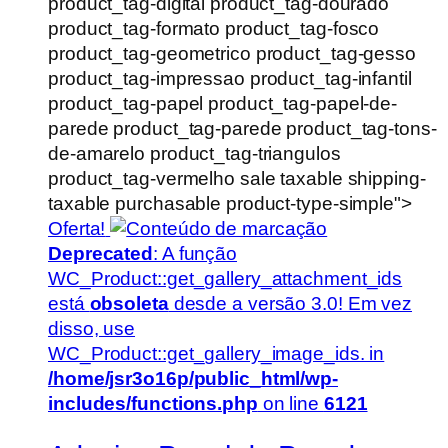
product_tag-digital product_tag-dourado
product_tag-formato product_tag-fosco
product_tag-geometrico product_tag-gesso
product_tag-impressao product_tag-infantil
product_tag-papel product_tag-papel-de-
parede product_tag-parede product_tag-tons-
de-amarelo product_tag-triangulos
product_tag-vermelho sale taxable shipping-
taxable purchasable product-type-simple">
Oferta!
Deprecated
: A função
WC_Product::get_gallery_attachment_ids
está
obsoleta
desde a versão 3.0! Em vez
disso, use
WC_Product::get_gallery_image_ids. in
/home/jsr3o16p/public_html/wp-
includes/functions.php
on line
6121