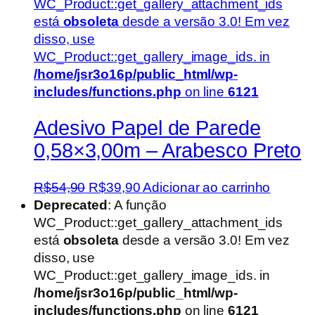
WC_Product::get_gallery_attachment_ids
está
obsoleta
desde a versão 3.0! Em vez
disso, use
WC_Product::get_gallery_image_ids. in
/home/jsr3o16p/public_html/wp-
includes/functions.php
on line
6121
Adesivo Papel de Parede
0,58×3,00m – Arabesco Preto
O
O
R$
54,90
R$
39,90
Adicionar ao carrinho
preço
preço
Deprecated
: A função
original
atual
WC_Product::get_gallery_attachment_ids
era:
é:
está
obsoleta
desde a versão 3.0! Em vez
R$54,90.
R$39,90.
disso, use
WC_Product::get_gallery_image_ids. in
/home/jsr3o16p/public_html/wp-
includes/functions.php
on line
6121