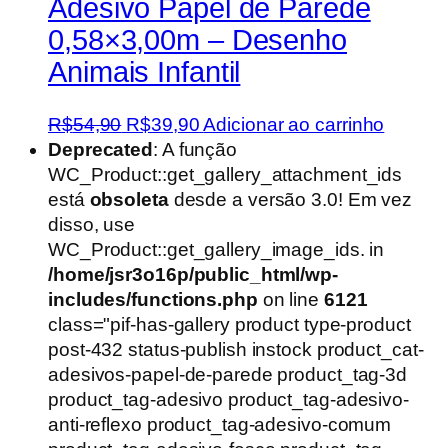
Adesivo Papel de Parede
0,58×3,00m – Desenho
Animais Infantil
O
O
R$
54,90
R$
39,90
Adicionar ao carrinho
preço
preço
Deprecated
: A função
original
atual
WC_Product::get_gallery_attachment_ids
era:
é:
está
obsoleta
desde a versão 3.0! Em vez
R$54,90.
R$39,90.
disso, use
WC_Product::get_gallery_image_ids. in
/home/jsr3o16p/public_html/wp-
includes/functions.php
on line
6121
class="pif-has-gallery product type-product
post-432 status-publish instock product_cat-
adesivos-papel-de-parede product_tag-3d
product_tag-adesivo product_tag-adesivo-
anti-reflexo product_tag-adesivo-comum