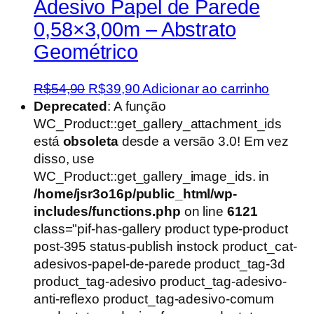
Adesivo Papel de Parede
0,58×3,00m – Abstrato
Geométrico
O
O
R$
54,90
R$
39,90
Adicionar ao carrinho
preço
preço
Deprecated
: A função
original
atual
WC_Product::get_gallery_attachment_ids
era:
é:
está
obsoleta
desde a versão 3.0! Em vez
R$54,90.
R$39,90.
disso, use
WC_Product::get_gallery_image_ids. in
/home/jsr3o16p/public_html/wp-
includes/functions.php
on line
6121
class="pif-has-gallery product type-product
post-395 status-publish instock product_cat-
adesivos-papel-de-parede product_tag-3d
product_tag-adesivo product_tag-adesivo-
anti-reflexo product_tag-adesivo-comum