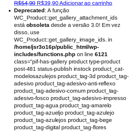
O
O
R$
54,90
R$
39,90
Adicionar ao carrinho
preço
preço
Deprecated
: A função
original
atual
WC_Product::get_gallery_attachment_ids
era:
é:
está
obsoleta
desde a versão 3.0! Em vez
R$54,90.
R$39,90.
disso, use
WC_Product::get_gallery_image_ids. in
/home/jsr3o16p/public_html/wp-
includes/functions.php
on line
6121
class="pif-has-gallery product type-product
post-481 status-publish instock product_cat-
modelosazulejos product_tag-3d product_tag-
adesivo product_tag-adesivo-anti-reflexo
product_tag-adesivo-comum product_tag-
adesivo-fosco product_tag-adesivo-impresso
product_tag-agua product_tag-amarelo
product_tag-azueljo product_tag-azulejo
product_tag-azulejos product_tag-bege
product_tag-digital product_tag-flores