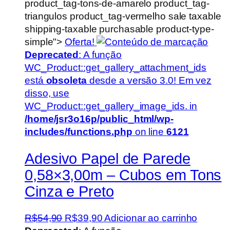
product_tag-tons-de-amarelo product_tag-
triangulos product_tag-vermelho sale taxable
shipping-taxable purchasable product-type-
simple">
Oferta!
Deprecated
: A função
WC_Product::get_gallery_attachment_ids
está
obsoleta
desde a versão 3.0! Em vez
disso, use
WC_Product::get_gallery_image_ids. in
/home/jsr3o16p/public_html/wp-
includes/functions.php
on line
6121
Adesivo Papel de Parede
0,58×3,00m – Cubos em Tons
Cinza e Preto
O
O
R$
54,90
R$
39,90
Adicionar ao carrinho