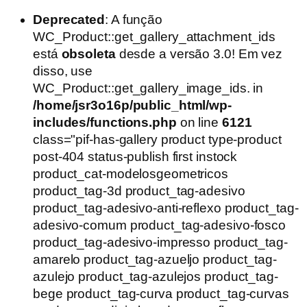
Deprecated
: A função
WC_Product::get_gallery_attachment_ids
está
obsoleta
desde a versão 3.0! Em vez
disso, use
WC_Product::get_gallery_image_ids. in
/home/jsr3o16p/public_html/wp-
includes/functions.php
on line
6121
class="pif-has-gallery product type-product
post-404 status-publish first instock
product_cat-modelosgeometricos
product_tag-3d product_tag-adesivo
product_tag-adesivo-anti-reflexo product_tag-
adesivo-comum product_tag-adesivo-fosco
product_tag-adesivo-impresso product_tag-
amarelo product_tag-azueljo product_tag-
azulejo product_tag-azulejos product_tag-
bege product_tag-curva product_tag-curvas