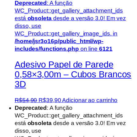
Deprecated
: A função
WC_Product::get_gallery_attachment_ids
está
obsoleta
desde a versão 3.0! Em vez
disso, use
WC_Product::get_gallery_image_ids. in
/home/jsr3o16p/public_html/wp-
includes/functions.php
on line
6121
Adesivo Papel de Parede
0,58×3,00m – Cubos Brancos
3D
O
O
R$
54,90
R$
39,90
Adicionar ao carrinho
preço
preço
Deprecated
: A função
original
atual
WC_Product::get_gallery_attachment_ids
era:
é:
está
obsoleta
desde a versão 3.0! Em vez
R$54,90.
R$39,90.
disso, use