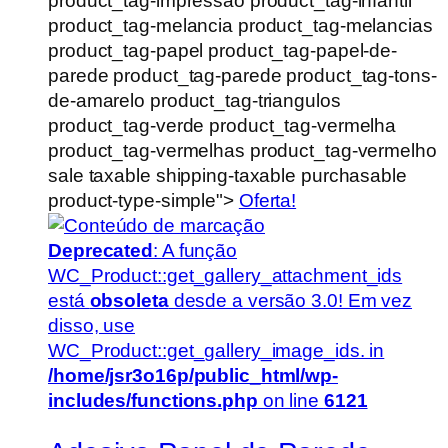
product_tag-impressao product_tag-infantil
product_tag-melancia product_tag-melancias
product_tag-papel product_tag-papel-de-
parede product_tag-parede product_tag-tons-
de-amarelo product_tag-triangulos
product_tag-verde product_tag-vermelha
product_tag-vermelhas product_tag-vermelho
sale taxable shipping-taxable purchasable
product-type-simple">
Oferta!
Deprecated
: A função
WC_Product::get_gallery_attachment_ids
está
obsoleta
desde a versão 3.0! Em vez
disso, use
WC_Product::get_gallery_image_ids. in
/home/jsr3o16p/public_html/wp-
includes/functions.php
on line
6121