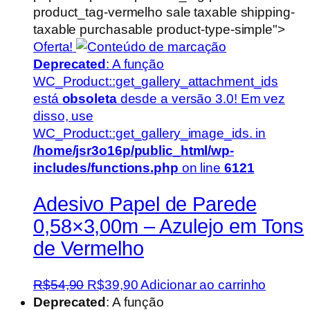
product_tag-vermelho sale taxable shipping-
taxable purchasable product-type-simple">
Oferta!
Deprecated
: A função
WC_Product::get_gallery_attachment_ids
está
obsoleta
desde a versão 3.0! Em vez
disso, use
WC_Product::get_gallery_image_ids. in
/home/jsr3o16p/public_html/wp-
includes/functions.php
on line
6121
Adesivo Papel de Parede
0,58×3,00m – Azulejo em Tons
de Vermelho
O
O
R$
54,90
R$
39,90
Adicionar ao carrinho
preço
preço
Deprecated
: A função