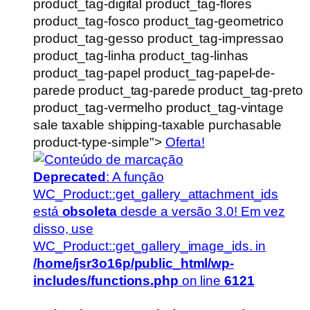
product_tag-digital product_tag-flores
product_tag-fosco product_tag-geometrico
product_tag-gesso product_tag-impressao
product_tag-linha product_tag-linhas
product_tag-papel product_tag-papel-de-
parede product_tag-parede product_tag-preto
product_tag-vermelho product_tag-vintage
sale taxable shipping-taxable purchasable
product-type-simple">
Oferta!
Deprecated
: A função
WC_Product::get_gallery_attachment_ids
está
obsoleta
desde a versão 3.0! Em vez
disso, use
WC_Product::get_gallery_image_ids. in
/home/jsr3o16p/public_html/wp-
includes/functions.php
on line
6121