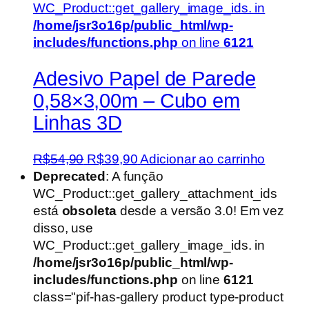
WC_Product::get_gallery_image_ids. in
/home/jsr3o16p/public_html/wp-
includes/functions.php
on line
6121
Adesivo Papel de Parede
0,58×3,00m – Cubo em
Linhas 3D
O
O
R$
54,90
R$
39,90
Adicionar ao carrinho
preço
preço
Deprecated
: A função
original
atual
WC_Product::get_gallery_attachment_ids
era:
é:
está
obsoleta
desde a versão 3.0! Em vez
R$54,90.
R$39,90.
disso, use
WC_Product::get_gallery_image_ids. in
/home/jsr3o16p/public_html/wp-
includes/functions.php
on line
6121
class="pif-has-gallery product type-product