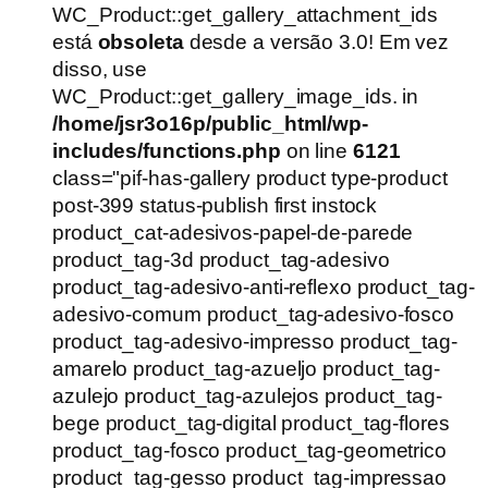
original
atual
WC_Product::get_gallery_attachment_ids
era:
é:
está
obsoleta
desde a versão 3.0! Em vez
R$54,90.
R$39,90.
disso, use
WC_Product::get_gallery_image_ids. in
/home/jsr3o16p/public_html/wp-
includes/functions.php
on line
6121
class="pif-has-gallery product type-product
post-399 status-publish first instock
product_cat-adesivos-papel-de-parede
product_tag-3d product_tag-adesivo
product_tag-adesivo-anti-reflexo product_tag-
adesivo-comum product_tag-adesivo-fosco
product_tag-adesivo-impresso product_tag-
amarelo product_tag-azueljo product_tag-
azulejo product_tag-azulejos product_tag-
bege product_tag-digital product_tag-flores
product_tag-fosco product_tag-geometrico
product_tag-gesso product_tag-impressao