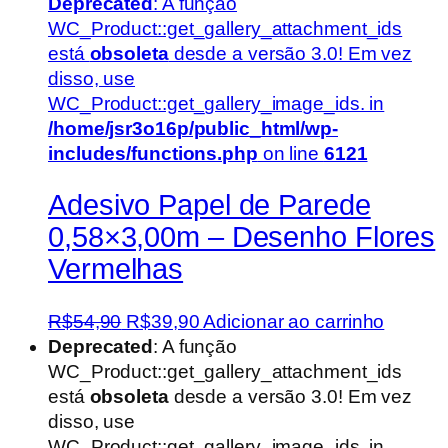
Deprecated
: A função
WC_Product::get_gallery_attachment_ids
está
obsoleta
desde a versão 3.0! Em vez
disso, use
WC_Product::get_gallery_image_ids. in
/home/jsr3o16p/public_html/wp-
includes/functions.php
on line
6121
Adesivo Papel de Parede
0,58×3,00m – Desenho Flores
Vermelhas
O
O
R$
54,90
R$
39,90
Adicionar ao carrinho
preço
preço
Deprecated
: A função
original
atual
WC_Product::get_gallery_attachment_ids
era:
é:
está
obsoleta
desde a versão 3.0! Em vez
R$54,90.
R$39,90.
disso, use
WC_Product::get_gallery_image_ids. in