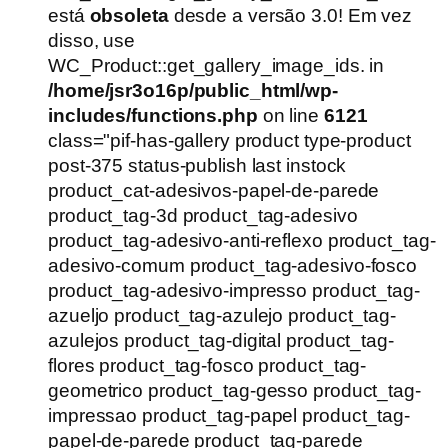
era:
é:
está
obsoleta
desde a versão 3.0! Em vez
R$54,90.
R$39,90.
disso, use
WC_Product::get_gallery_image_ids. in
/home/jsr3o16p/public_html/wp-
includes/functions.php
on line
6121
class="pif-has-gallery product type-product
post-375 status-publish last instock
product_cat-adesivos-papel-de-parede
product_tag-3d product_tag-adesivo
product_tag-adesivo-anti-reflexo product_tag-
adesivo-comum product_tag-adesivo-fosco
product_tag-adesivo-impresso product_tag-
azueljo product_tag-azulejo product_tag-
azulejos product_tag-digital product_tag-
flores product_tag-fosco product_tag-
geometrico product_tag-gesso product_tag-
impressao product_tag-papel product_tag-
papel-de-parede product_tag-parede