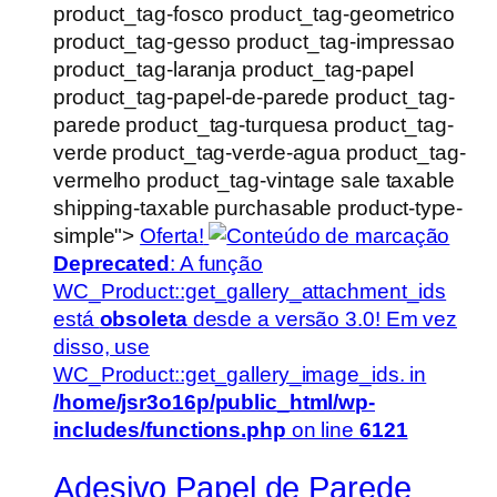
product_tag-fosco product_tag-geometrico
product_tag-gesso product_tag-impressao
product_tag-laranja product_tag-papel
product_tag-papel-de-parede product_tag-
parede product_tag-turquesa product_tag-
verde product_tag-verde-agua product_tag-
vermelho product_tag-vintage sale taxable
shipping-taxable purchasable product-type-
simple">
Oferta!
Deprecated
: A função
WC_Product::get_gallery_attachment_ids
está
obsoleta
desde a versão 3.0! Em vez
disso, use
WC_Product::get_gallery_image_ids. in
/home/jsr3o16p/public_html/wp-
includes/functions.php
on line
6121
Adesivo Papel de Parede