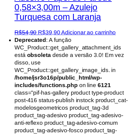
0,58×3,00m – Azulejo
Turquesa com Laranja
O
O
R$
54,90
R$
39,90
Adicionar ao carrinho
preço
preço
Deprecated
: A função
original
atual
WC_Product::get_gallery_attachment_ids
era:
é:
está
obsoleta
desde a versão 3.0! Em vez
R$54,90.
R$39,90.
disso, use
WC_Product::get_gallery_image_ids. in
/home/jsr3o16p/public_html/wp-
includes/functions.php
on line
6121
class="pif-has-gallery product type-product
post-416 status-publish instock product_cat-
modelosgeometricos product_tag-3d
product_tag-adesivo product_tag-adesivo-
anti-reflexo product_tag-adesivo-comum
product_tag-adesivo-fosco product_tag-