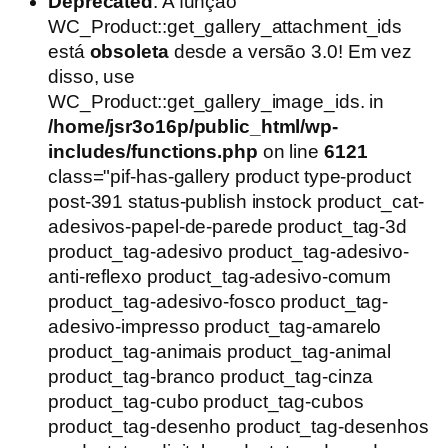
preço
preço
Deprecated
: A função
original
atual
WC_Product::get_gallery_attachment_ids
era:
é:
está
obsoleta
desde a versão 3.0! Em vez
R$54,90.
R$39,90.
disso, use
WC_Product::get_gallery_image_ids. in
/home/jsr3o16p/public_html/wp-
includes/functions.php
on line
6121
class="pif-has-gallery product type-product
post-391 status-publish instock product_cat-
adesivos-papel-de-parede product_tag-3d
product_tag-adesivo product_tag-adesivo-
anti-reflexo product_tag-adesivo-comum
product_tag-adesivo-fosco product_tag-
adesivo-impresso product_tag-amarelo
product_tag-animais product_tag-animal
product_tag-branco product_tag-cinza
product_tag-cubo product_tag-cubos
product_tag-desenho product_tag-desenhos