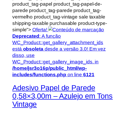
product_tag-papel product_tag-papel-de-
parede product_tag-parede product_tag-
vermelho product_tag-vintage sale taxable
shipping-taxable purchasable product-type-
simple">
Oferta!
Deprecated
: A função
WC_Product::get_gallery_attachment_ids
está
obsoleta
desde a versão 3.0! Em vez
disso, use
WC_Product::get_gallery_image_ids. in
/home/jsr3o16p/public_html/wp-
includes/functions.php
on line
6121
Adesivo Papel de Parede
0,58×3,00m – Azulejo em Tons
Vintage