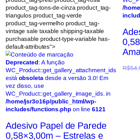
product_tag-tons-de-cinza product_tag-
/home
triangulos product_tag-verde
inclu
product_tag-vermelho product_tag-
Ade
vintage sale taxable shipping-taxable
purchasable product-type-variable has-
0,5
default-attributes">
Ama
Deprecated
: A função
R$
54,
WC_Product::get_gallery_attachment_ids
está
obsoleta
desde a versão 3.0! Em
vez disso, use
WC_Product::get_gallery_image_ids. in
/home/jsr3o16p/public_html/wp-
includes/functions.php
on line
6121
Adesivo Papel de Parede
0,58×3,00m – Estrelas e