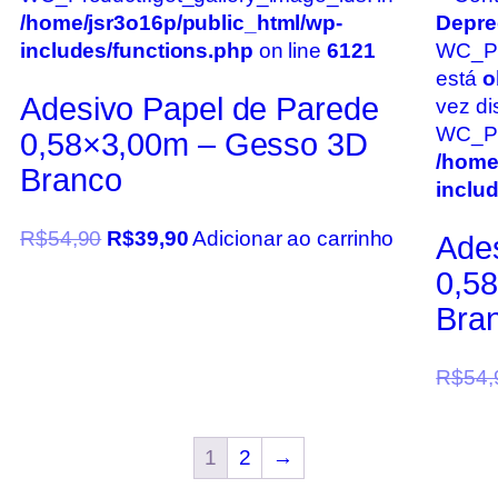
/home/jsr3o16p/public_html/wp-
Depre
includes/functions.php
on line
6121
WC_Pr
está
o
Adesivo Papel de Parede
vez di
WC_Pro
0,58×3,00m – Gesso 3D
/home
Branco
inclu
R$
54,90
R$
39,90
Adicionar ao carrinho
Ade
0,5
Bran
R$
54,
1
2
→