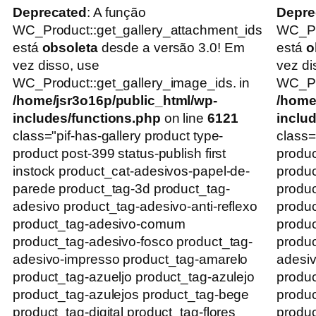
Deprecated
: A função
Depre
WC_Product::get_gallery_attachment_ids
WC_Pr
está
obsoleta
desde a versão 3.0! Em
está
o
vez disso, use
vez di
WC_Product::get_gallery_image_ids. in
WC_Pro
/home/jsr3o16p/public_html/wp-
/home
includes/functions.php
on line
6121
inclu
class="pif-has-gallery product type-
class=
product post-399 status-publish first
produc
instock product_cat-adesivos-papel-de-
produ
parede product_tag-3d product_tag-
produc
adesivo product_tag-adesivo-anti-reflexo
produc
product_tag-adesivo-comum
produ
product_tag-adesivo-fosco product_tag-
produc
adesivo-impresso product_tag-amarelo
adesi
product_tag-azueljo product_tag-azulejo
produc
product_tag-azulejos product_tag-bege
produc
product_tag-digital product_tag-flores
produc