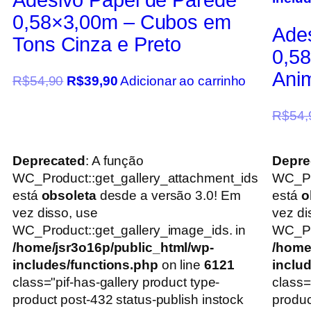
0,58×3,00m – Cubos em
Ade
Tons Cinza e Preto
0,5
Anim
R$
54,90
R$
39,90
Adicionar ao carrinho
R$
54,
Deprecated
: A função
Depre
WC_Product::get_gallery_attachment_ids
WC_Pr
está
obsoleta
desde a versão 3.0! Em
está
o
vez disso, use
vez di
WC_Product::get_gallery_image_ids. in
WC_Pro
/home/jsr3o16p/public_html/wp-
/home
includes/functions.php
on line
6121
inclu
class="pif-has-gallery product type-
class=
product post-432 status-publish instock
produc