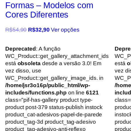
Formas – Modelos com
Cores Diferentes
R$
54,90
R$
32,90
Ver opções
Deprecated
: A função
Depre
WC_Product::get_gallery_attachment_ids
WC_Pr
está
obsoleta
desde a versão 3.0! Em
está
o
vez disso, use
vez di
WC_Product::get_gallery_image_ids. in
WC_Pro
/home/jsr3o16p/public_html/wp-
/home
includes/functions.php
on line
6121
inclu
class="pif-has-gallery product type-
class=
product post-379 status-publish instock
produc
product_cat-adesivos-papel-de-parede
instoc
product_tag-3d product_tag-adesivo
produc
product_tag-adesivo-anti-reflexo
produc