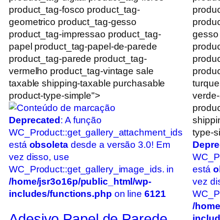
product_tag-fosco product_tag-
produc
geometrico product_tag-gesso
produc
product_tag-impressao product_tag-
gesso
papel product_tag-papel-de-parede
produc
product_tag-parede product_tag-
produc
vermelho product_tag-vintage sale
produc
taxable shipping-taxable purchasable
turque
product-type-simple">
verde
produc
Deprecated
: A função
shippi
WC_Product::get_gallery_attachment_ids
type-s
está
obsoleta
desde a versão 3.0! Em
Depre
vez disso, use
WC_Pr
WC_Product::get_gallery_image_ids. in
está
o
/home/jsr3o16p/public_html/wp-
vez di
includes/functions.php
on line
6121
WC_Pro
/home
Adesivo Papel de Parede
inclu