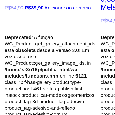
Mel
R$
54,90
R$
39,90
Adicionar ao carrinho
R$
54,
Deprecated
: A função
Depre
WC_Product::get_gallery_attachment_ids
WC_Pr
está
obsoleta
desde a versão 3.0! Em
está
o
vez disso, use
vez di
WC_Product::get_gallery_image_ids. in
WC_Pro
/home/jsr3o16p/public_html/wp-
/home
includes/functions.php
on line
6121
inclu
class="pif-has-gallery product type-
class=
product post-461 status-publish first
produc
instock product_cat-modelosgeometricos
produc
product_tag-3d product_tag-adesivo
produc
product_tag-adesivo-anti-reflexo
produc
product_tag-adesivo-comum
produ