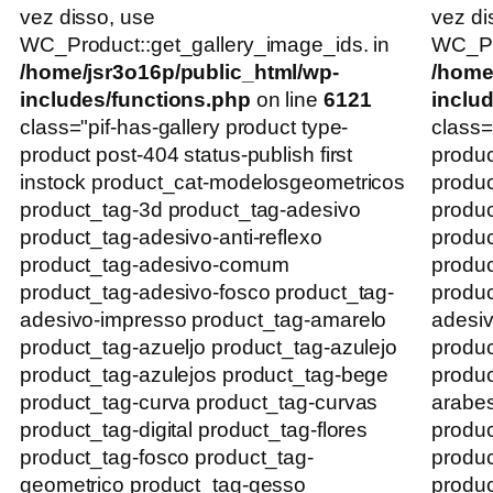
vez disso, use
vez di
WC_Product::get_gallery_image_ids. in
WC_Pro
/home/jsr3o16p/public_html/wp-
/home
includes/functions.php
on line
6121
inclu
class="pif-has-gallery product type-
class=
product post-404 status-publish first
produc
instock product_cat-modelosgeometricos
produc
product_tag-3d product_tag-adesivo
produc
product_tag-adesivo-anti-reflexo
produc
product_tag-adesivo-comum
produ
product_tag-adesivo-fosco product_tag-
produc
adesivo-impresso product_tag-amarelo
adesiv
product_tag-azueljo product_tag-azulejo
produc
product_tag-azulejos product_tag-bege
produc
product_tag-curva product_tag-curvas
arabe
product_tag-digital product_tag-flores
produc
product_tag-fosco product_tag-
produ
geometrico product_tag-gesso
produc