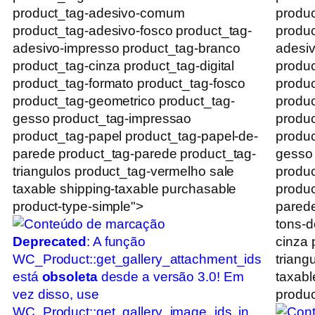
product_tag-adesivo-comum
produ
product_tag-adesivo-fosco product_tag-
produc
adesivo-impresso product_tag-branco
adesiv
product_tag-cinza product_tag-digital
produc
product_tag-formato product_tag-fosco
produc
product_tag-geometrico product_tag-
produc
gesso product_tag-impressao
produc
product_tag-papel product_tag-papel-de-
produc
parede product_tag-parede product_tag-
gesso
triangulos product_tag-vermelho sale
produc
taxable shipping-taxable purchasable
produc
product-type-simple">
parede
tons-d
Deprecated
: A função
cinza 
WC_Product::get_gallery_attachment_ids
triang
está
obsoleta
desde a versão 3.0! Em
taxabl
vez disso, use
produc
WC_Product::get_gallery_image_ids. in