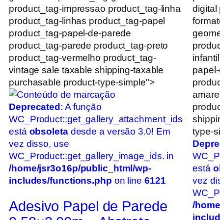
product_tag-impressao product_tag-linha
digita
product_tag-linhas product_tag-papel
format
product_tag-papel-de-parede
geomet
product_tag-parede product_tag-preto
produc
product_tag-vermelho product_tag-
infant
vintage sale taxable shipping-taxable
papel-
purchasable product-type-simple">
produc
amarel
Deprecated
: A função
produc
WC_Product::get_gallery_attachment_ids
shippi
está
obsoleta
desde a versão 3.0! Em
type-s
vez disso, use
Depre
WC_Product::get_gallery_image_ids. in
WC_Pr
/home/jsr3o16p/public_html/wp-
está
o
includes/functions.php
on line
6121
vez di
WC_Pro
Adesivo Papel de Parede
/home
inclu