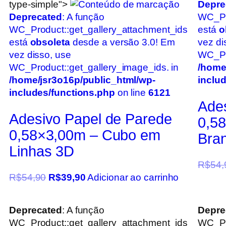
type-simple">
Depre
Deprecated
: A função
WC_Pr
WC_Product::get_gallery_attachment_ids
está
o
está
obsoleta
desde a versão 3.0! Em
vez di
vez disso, use
WC_Pro
WC_Product::get_gallery_image_ids. in
/home
/home/jsr3o16p/public_html/wp-
inclu
includes/functions.php
on line
6121
Ade
Adesivo Papel de Parede
0,5
0,58×3,00m – Cubo em
Bra
Linhas 3D
R$
54,
R$
54,90
R$
39,90
Adicionar ao carrinho
Deprecated
: A função
Depre
WC_Product::get_gallery_attachment_ids
WC_Pr