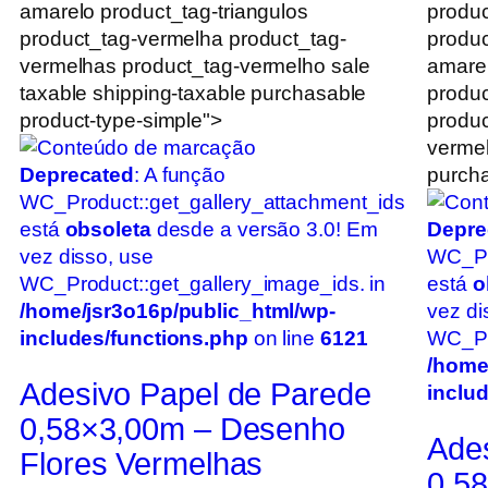
amarelo product_tag-triangulos
produc
product_tag-vermelha product_tag-
produc
vermelhas product_tag-vermelho sale
amarel
taxable shipping-taxable purchasable
produc
product-type-simple">
produc
vermel
Deprecated
: A função
purcha
WC_Product::get_gallery_attachment_ids
está
obsoleta
desde a versão 3.0! Em
Depre
vez disso, use
WC_Pr
WC_Product::get_gallery_image_ids. in
está
o
/home/jsr3o16p/public_html/wp-
vez di
includes/functions.php
on line
6121
WC_Pro
/home
Adesivo Papel de Parede
inclu
0,58×3,00m – Desenho
Ade
Flores Vermelhas
0,5