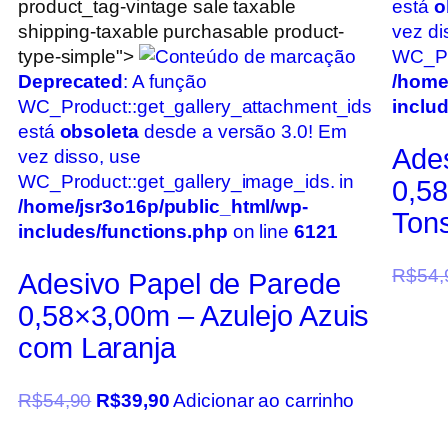
product_tag-vintage sale taxable
está
o
shipping-taxable purchasable product-
vez di
type-simple">
WC_Pro
Deprecated
: A função
/home
WC_Product::get_gallery_attachment_ids
inclu
está
obsoleta
desde a versão 3.0! Em
Ade
vez disso, use
WC_Product::get_gallery_image_ids. in
0,5
/home/jsr3o16p/public_html/wp-
Ton
includes/functions.php
on line
6121
R$
54,
Adesivo Papel de Parede
0,58×3,00m – Azulejo Azuis
com Laranja
R$
54,90
R$
39,90
Adicionar ao carrinho