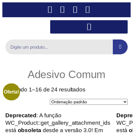
Adesivo Comum
Exibindo 1–16 de 24 resultados
Oferta!
Oferta!
Oferta!
Oferta!
Oferta!
Oferta!
Oferta!
Oferta!
Oferta!
Oferta!
Oferta!
Oferta!
Oferta!
Oferta!
Oferta!
Oferta!
Deprecated
: A função
Depre
WC_Product::get_gallery_attachment_ids
WC_Pr
está
obsoleta
desde a versão 3.0! Em
está
o