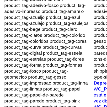
product_tag-adesivo-fosco product_tag-
produc
adesivo-impresso product_tag-amarelo
adesiv
product_tag-azueljo product_tag-azul
produc
product_tag-azulejo product_tag-azulejos
produc
product_tag-bege product_tag-claro
produc
product_tag-claros product_tag-colorido
produc
product_tag-coloridos product_tag-cores
gesso
product_tag-curva product_tag-curvas
produc
product_tag-digital product_tag-estrela
parede
product_tag-estrelas product_tag-flores
tons-d
product_tag-forma product_tag-formas
produc
product_tag-fosco product_tag-
shippi
geometrico product_tag-gesso
type-s
product_tag-impressao product_tag-linha
Depre
product_tag-linhas product_tag-papel
WC_Pr
product_tag-papel-de-parede
está
o
product_tag-parede product_tag-pink
vez di
product_tag-preto product_tag-rosa
WC_Pro