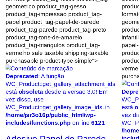
geometrico product_tag-gesso
produc
product_tag-impressao product_tag-
format
papel product_tag-papel-de-parede
geomet
product_tag-parede product_tag-preto
produc
product_tag-tons-de-amarelo
infant
product_tag-triangulos product_tag-
papel-
vermelho sale taxable shipping-taxable
produc
purchasable product-type-simple">
produc
vermel
Deprecated
: A função
purcha
WC_Product::get_gallery_attachment_ids
está
obsoleta
desde a versão 3.0! Em
Depre
vez disso, use
WC_Pr
WC_Product::get_gallery_image_ids. in
está
o
/home/jsr3o16p/public_html/wp-
vez di
includes/functions.php
on line
6121
WC_Pro
/home
Adesivo Papel de Parede
inclu