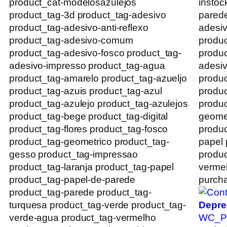
product_cat-modelosazulejos
instoc
product_tag-3d product_tag-adesivo
parede
product_tag-adesivo-anti-reflexo
adesiv
product_tag-adesivo-comum
produ
product_tag-adesivo-fosco product_tag-
produc
adesivo-impresso product_tag-agua
adesiv
product_tag-amarelo product_tag-azueljo
produc
product_tag-azuis product_tag-azul
produc
product_tag-azulejo product_tag-azulejos
produc
product_tag-bege product_tag-digital
geomet
product_tag-flores product_tag-fosco
produc
product_tag-geometrico product_tag-
papel 
gesso product_tag-impressao
produc
product_tag-laranja product_tag-papel
vermel
product_tag-papel-de-parede
purcha
product_tag-parede product_tag-
turquesa product_tag-verde product_tag-
Depre
verde-agua product_tag-vermelho
WC_Pr