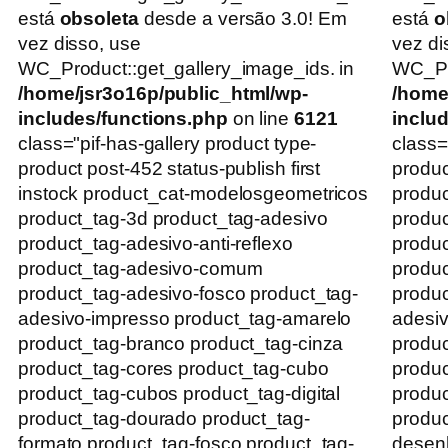
está
obsoleta
desde a versão 3.0! Em
está
o
vez disso, use
vez di
WC_Product::get_gallery_image_ids. in
WC_Pro
/home/jsr3o16p/public_html/wp-
/home
includes/functions.php
on line
6121
inclu
class="pif-has-gallery product type-
class=
product post-452 status-publish first
produc
instock product_cat-modelosgeometricos
produc
product_tag-3d product_tag-adesivo
produc
product_tag-adesivo-anti-reflexo
produc
product_tag-adesivo-comum
produ
product_tag-adesivo-fosco product_tag-
produc
adesivo-impresso product_tag-amarelo
adesiv
product_tag-branco product_tag-cinza
produc
product_tag-cores product_tag-cubo
produc
product_tag-cubos product_tag-digital
produc
product_tag-dourado product_tag-
produc
formato product_tag-fosco product_tag-
desenh