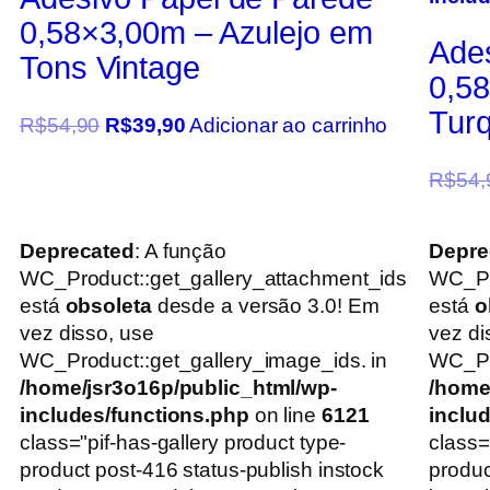
0,58×3,00m – Azulejo em
Ade
Tons Vintage
0,58
Tur
R$
54,90
R$
39,90
Adicionar ao carrinho
R$
54,
Deprecated
: A função
Depre
WC_Product::get_gallery_attachment_ids
WC_Pr
está
obsoleta
desde a versão 3.0! Em
está
o
vez disso, use
vez di
WC_Product::get_gallery_image_ids. in
WC_Pro
/home/jsr3o16p/public_html/wp-
/home
includes/functions.php
on line
6121
inclu
class="pif-has-gallery product type-
class=
product post-416 status-publish instock
produc