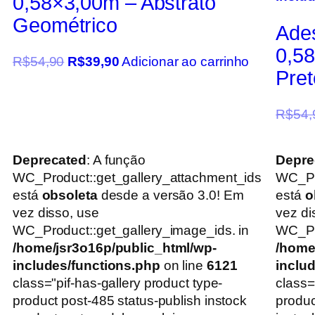
0,58×3,00m – Abstrato
Geométrico
Ade
0,5
R$
54,90
R$
39,90
Adicionar ao carrinho
Pret
R$
54,
Deprecated
: A função
Depre
WC_Product::get_gallery_attachment_ids
WC_Pr
está
obsoleta
desde a versão 3.0! Em
está
o
vez disso, use
vez di
WC_Product::get_gallery_image_ids. in
WC_Pro
/home/jsr3o16p/public_html/wp-
/home
includes/functions.php
on line
6121
inclu
class="pif-has-gallery product type-
class=
product post-485 status-publish instock
produc