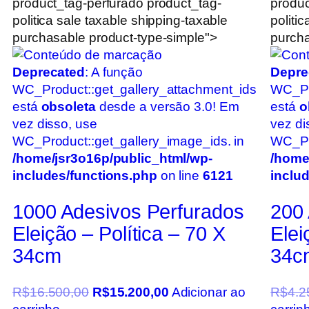
product_tag-perfurado product_tag-
produc
politica sale taxable shipping-taxable
politi
purchasable product-type-simple">
purcha
Deprecated
: A função
Depre
WC_Product::get_gallery_attachment_ids
WC_Pr
está
obsoleta
desde a versão 3.0! Em
está
o
vez disso, use
vez di
WC_Product::get_gallery_image_ids. in
WC_Pro
/home/jsr3o16p/public_html/wp-
/home
includes/functions.php
on line
6121
inclu
1000 Adesivos Perfurados
200 
Eleição – Política – 70 X
Elei
34cm
34c
R$
16.500,00
R$
15.200,00
Adicionar ao
R$
4.2