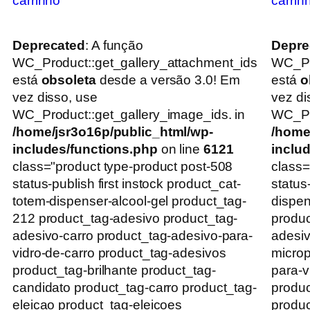
carrinho
carrin
Deprecated
: A função
Depre
WC_Product::get_gallery_attachment_ids
WC_Pr
está
obsoleta
desde a versão 3.0! Em
está
o
vez disso, use
vez di
WC_Product::get_gallery_image_ids. in
WC_Pro
/home/jsr3o16p/public_html/wp-
/home
includes/functions.php
on line
6121
inclu
class="product type-product post-508
class=
status-publish first instock product_cat-
status
totem-dispenser-alcool-gel product_tag-
dispen
212 product_tag-adesivo product_tag-
produc
adesivo-carro product_tag-adesivo-para-
adesiv
vidro-de-carro product_tag-adesivos
microp
product_tag-brilhante product_tag-
para-v
candidato product_tag-carro product_tag-
produc
eleicao product_tag-eleicoes
produc