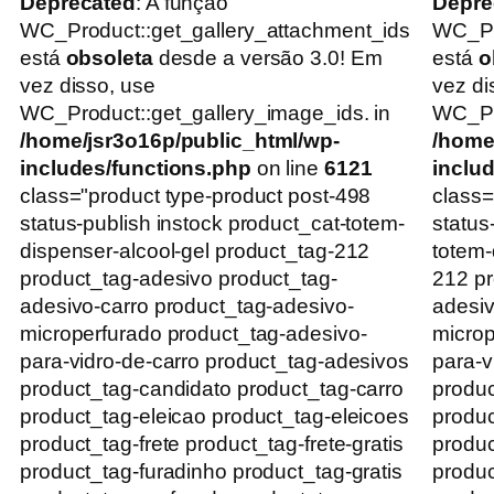
Deprecated
: A função
Depre
WC_Product::get_gallery_attachment_ids
WC_Pr
está
obsoleta
desde a versão 3.0! Em
está
o
vez disso, use
vez di
WC_Product::get_gallery_image_ids. in
WC_Pro
/home/jsr3o16p/public_html/wp-
/home
includes/functions.php
on line
6121
inclu
class="product type-product post-498
class=
status-publish instock product_cat-totem-
status
dispenser-alcool-gel product_tag-212
totem-
product_tag-adesivo product_tag-
212 pr
adesivo-carro product_tag-adesivo-
adesiv
microperfurado product_tag-adesivo-
microp
para-vidro-de-carro product_tag-adesivos
para-v
product_tag-candidato product_tag-carro
produc
product_tag-eleicao product_tag-eleicoes
produc
product_tag-frete product_tag-frete-gratis
produc
product_tag-furadinho product_tag-gratis
produc