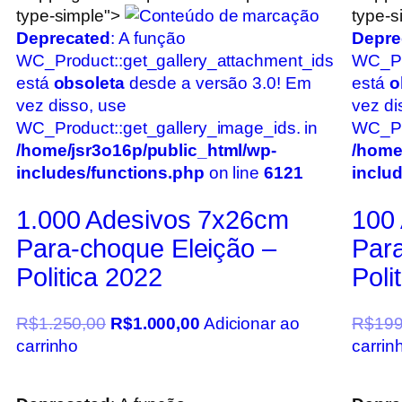
type-simple">
type-s
Deprecated
: A função
Depre
WC_Product::get_gallery_attachment_ids
WC_Pr
está
obsoleta
desde a versão 3.0! Em
está
o
vez disso, use
vez di
WC_Product::get_gallery_image_ids. in
WC_Pro
/home/jsr3o16p/public_html/wp-
/home
includes/functions.php
on line
6121
inclu
1.000 Adesivos 7x26cm
100
Para-choque Eleição –
Para
Politica 2022
Poli
R$
1.250,00
R$
1.000,00
Adicionar ao
R$
199
carrinho
carrin