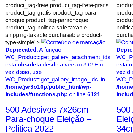
product_tag-frete product_tag-frete-gratis
produc
product_tag-gratis product_tag-para-
produc
choque product_tag-parachoque
produc
product_tag-politica sale taxable
politi
shipping-taxable purchasable product-
purcha
type-simple">
Deprecated
: A função
Depre
WC_Product::get_gallery_attachment_ids
WC_Pr
está
obsoleta
desde a versão 3.0! Em
está
o
vez disso, use
vez di
WC_Product::get_gallery_image_ids. in
WC_Pro
/home/jsr3o16p/public_html/wp-
/home
includes/functions.php
on line
6121
inclu
500 Adesivos 7x26cm
500 
Para-choque Eleição –
Elei
Politica 2022
34c