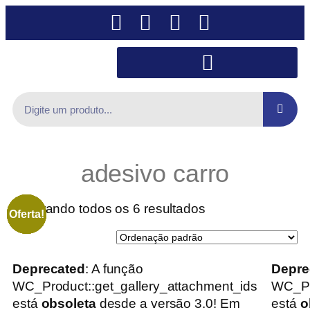
adesivo carro
Mostrando todos os 6 resultados
Oferta!
Oferta!
Oferta!
Oferta!
Oferta!
Oferta!
Deprecated
: A função
Depre
WC_Product::get_gallery_attachment_ids
WC_Pr
está
obsoleta
desde a versão 3.0! Em
está
o