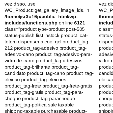
vez disso, use
vez di
WC_Product::get_gallery_image_ids. in
WC_Pro
/home/jsr3o16p/public_html/wp-
/home
includes/functions.php
on line
6121
inclu
class="product type-product post-505
class=
status-publish first instock product_cat-
status
totem-dispenser-alcool-gel product_tag-
dispen
212 product_tag-adesivo product_tag-
produc
adesivo-carro product_tag-adesivo-para-
adesiv
vidro-de-carro product_tag-adesivos
vidro-
product_tag-brilhante product_tag-
produc
candidato product_tag-carro product_tag-
candid
eleicao product_tag-eleicoes
eleica
product_tag-frete product_tag-frete-gratis
produc
product_tag-gratis product_tag-para-
produc
choque product_tag-parachoque
choqu
product_tag-politica sale taxable
produc
shipping-taxable purchasable product-
shippi