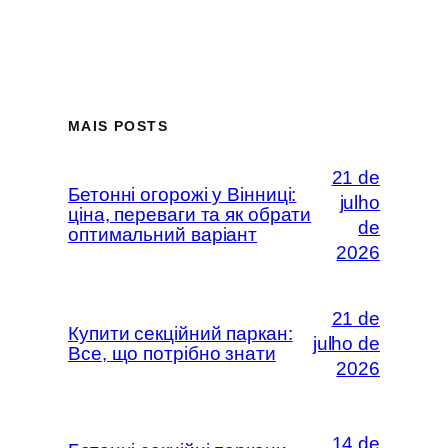
MAIS POSTS
21 de
Бетонні огорожі у Вінниці:
julho
ціна, переваги та як обрати
de
оптимальний варіант
2026
21 de
Купити секційний паркан:
julho de
Все, що потрібно знати
2026
14 de