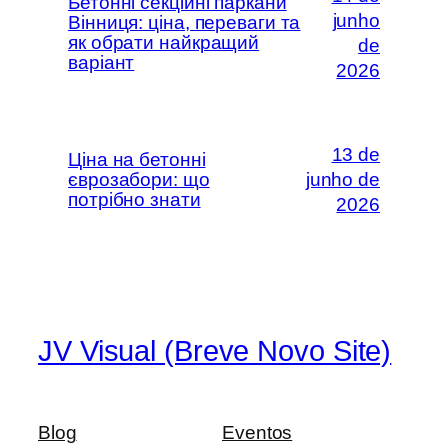
Бетонні секційні паркани
junho
Вінниця: ціна, переваги та
як обрати найкращий
de
варіант
2026
13 de
Ціна на бетонні
єврозабори: що
junho de
потрібно знати
2026
JV Visual (Breve Novo Site)
Blog
Eventos