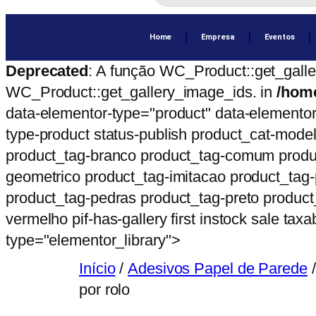
Home
Empresa
Eventos
Deprecated
: A função WC_Product::get_gall
WC_Product::get_gallery_image_ids. in
/home
data-elementor-type="product" data-elementor
type-product status-publish product_cat-mode
product_tag-branco product_tag-comum produc
geometrico product_tag-imitacao product_tag-
product_tag-pedras product_tag-preto product_t
vermelho pif-has-gallery first instock sale ta
type="elementor_library">
Início
/
Adesivos Papel de Parede
por rolo