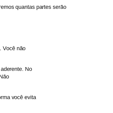
aremos quantas partes serão
. Você não
s aderente. No
 Não
orma você evita