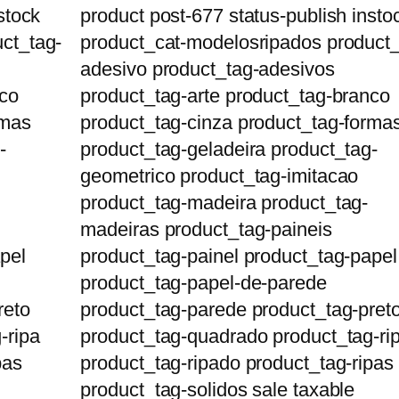
stock
product post-677 status-publish insto
ct_tag-
product_cat-modelosripados product_
adesivo product_tag-adesivos
nco
product_tag-arte product_tag-branco
rmas
product_tag-cinza product_tag-forma
-
product_tag-geladeira product_tag-
geometrico product_tag-imitacao
product_tag-madeira product_tag-
madeiras product_tag-paineis
pel
product_tag-painel product_tag-papel
product_tag-papel-de-parede
reto
product_tag-parede product_tag-pret
-ripa
product_tag-quadrado product_tag-ri
pas
product_tag-ripado product_tag-ripas
product_tag-solidos sale taxable