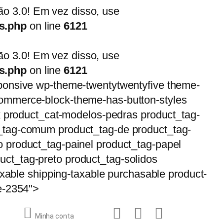
o 3.0! Em vez disso, use
ns.php
on line
6121
o 3.0! Em vez disso, use
ns.php
on line
6121
sponsive wp-theme-twentytwentyfive theme-
merce-block-theme-has-button-styles
ck product_cat-modelos-pedras product_tag-
t_tag-comum product_tag-de product_tag-
o product_tag-painel product_tag-papel
ct_tag-preto product_tag-solidos
axable shipping-taxable purchasable product-
ge-2354">
Minha conta