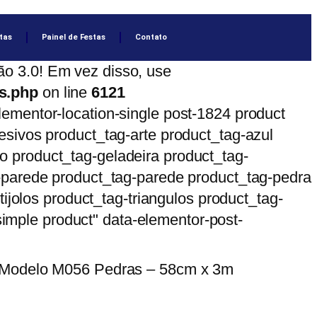
tas
Painel de Festas
Contato
o 3.0! Em vez disso, use
ns.php
on line
6121
ementor-location-single post-1824 product
esivos product_tag-arte product_tag-azul
 product_tag-geladeira product_tag-
e-parede product_tag-parede product_tag-pedra
ijolos product_tag-triangulos product_tag-
-simple product" data-elementor-post-
– Modelo M056 Pedras – 58cm x 3m