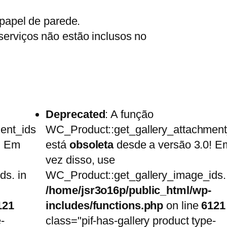
 papel de parede.
serviços não estão inclusos no
Deprecated
: A função
ent_ids
WC_Product::get_gallery_attachment
! Em
está
obsoleta
desde a versão 3.0! E
vez disso, use
ds. in
WC_Product::get_gallery_image_ids.
/home/jsr3o16p/public_html/wp-
121
includes/functions.php
on line
6121
-
class="pif-has-gallery product type-