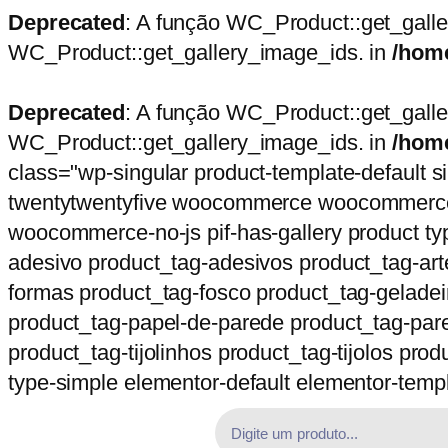
Deprecated
: A função WC_Product::get_gall
WC_Product::get_gallery_image_ids. in
/home
Deprecated
: A função WC_Product::get_gall
WC_Product::get_gallery_image_ids. in
/home
class="wp-singular product-template-default 
twentytwentyfive woocommerce woocommerce
woocommerce-no-js pif-has-gallery product typ
adesivo product_tag-adesivos product_tag-ar
formas product_tag-fosco product_tag-geladei
product_tag-papel-de-parede product_tag-pare
product_tag-tijolinhos product_tag-tijolos pro
type-simple elementor-default elementor-templ