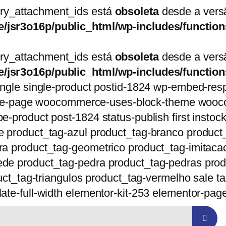
ery_attachment_ids está
obsoleta
desde a versã
/jsr3o16p/public_html/wp-includes/functio
ery_attachment_ids está
obsoleta
desde a versã
/jsr3o16p/public_html/wp-includes/functio
single single-product postid-1824 wp-embed-re
-page woocommerce-uses-block-theme woocom
e-product post-1824 status-publish first insto
te product_tag-azul product_tag-branco produc
ra product_tag-geometrico product_tag-imitaca
de product_tag-pedra product_tag-pedras produ
duct_tag-triangulos product_tag-vermelho sale t
ate-full-width elementor-kit-253 elementor-pa