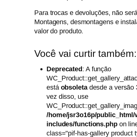
Para trocas e devoluções, não será
Montagens, desmontagens e instala
valor do produto.
Você vai curtir também:
Deprecated
: A função
WC_Product::get_gallery_atta
está
obsoleta
desde a versão 
vez disso, use
WC_Product::get_gallery_imag
/home/jsr3o16p/public_html/
includes/functions.php
on li
class="pif-has-gallery product 