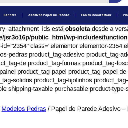
Banners
Adesivos Papel de Parede
Faixas Decorativas
Pis
ery_attachment_ids está
obsoleta
desde a versã
/jsr3o16p/public_html/wp-includes/functio
-id="2354" class="elementor elementor-2354 el
los-pedras product_tag-adesivo product_tag-ad
t_tag-de product_tag-formas product_tag-fosco
painel product_tag-papel product_tag-papel-d
ag-solidos product_tag-tijolinhos product_tag-t
xable shipping-taxable purchasable product-type
/
Modelos Pedras
/ Papel de Parede Adesivo 