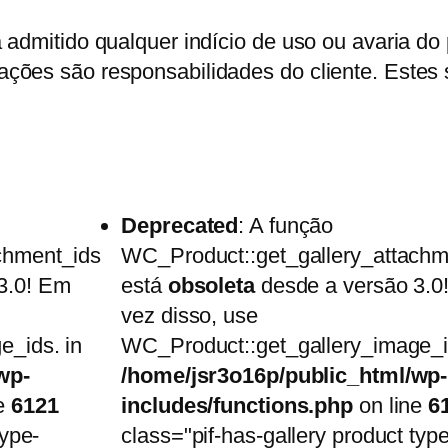
 admitido qualquer indício de uso ou avaria do
ções são responsabilidades do cliente. Estes 
Deprecated
: A função
chment_ids
WC_Product::get_gallery_attachm
3.0! Em
está
obsoleta
desde a versão 3.0
vez disso, use
e_ids. in
WC_Product::get_gallery_image_i
wp-
/home/jsr3o16p/public_html/wp-
ne
6121
includes/functions.php
on line
6
type-
class="pif-has-gallery product type