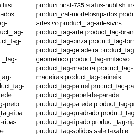
first
product post-735 status-publish in
pados
product_cat-modelosripados produ
ag-
adesivo product_tag-adesivos
uct_tag-
product_tag-arte product_tag-bra
uct_tag-
product_tag-cinza product_tag-fo
product_tag-geladeira product_tag
t_tag-
geometrico product_tag-imitacao
product_tag-madeira product_tag-
tag-
madeiras product_tag-paineis
duct_tag-
product_tag-painel product_tag-pa
rede
product_tag-papel-de-parede
g-preto
product_tag-parede product_tag-p
tag-ripa
product_tag-quadrado product_tag
-ripas
product_tag-ripado product_tag-ri
le
product_tag-solidos sale taxable