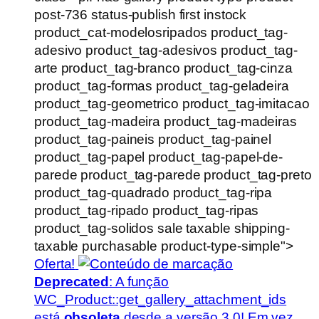
post-736 status-publish first instock
product_cat-modelosripados product_tag-
adesivo product_tag-adesivos product_tag-
arte product_tag-branco product_tag-cinza
product_tag-formas product_tag-geladeira
product_tag-geometrico product_tag-imitacao
product_tag-madeira product_tag-madeiras
product_tag-paineis product_tag-painel
product_tag-papel product_tag-papel-de-
parede product_tag-parede product_tag-preto
product_tag-quadrado product_tag-ripa
product_tag-ripado product_tag-ripas
product_tag-solidos sale taxable shipping-
taxable purchasable product-type-simple">
Oferta!
Deprecated
: A função
WC_Product::get_gallery_attachment_ids
está
obsoleta
desde a versão 3.0! Em vez