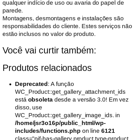
qualquer indício de uso ou avaria do papel de
parede.
Montagens, desmontagens e instalações são
responsabilidades do cliente. Estes serviços não
estão inclusos no valor do produto.
Você vai curtir também:
Produtos relacionados
Deprecated
: A função
WC_Product::get_gallery_attachment_ids
está
obsoleta
desde a versão 3.0! Em vez
disso, use
WC_Product::get_gallery_image_ids. in
/home/jsr3o16p/public_html/wp-
includes/functions.php
on line
6121
class="pif-has-gallery product type-product