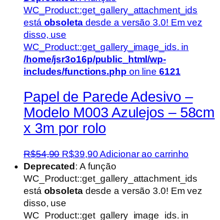
WC_Product::get_gallery_attachment_ids
está
obsoleta
desde a versão 3.0! Em vez
disso, use
WC_Product::get_gallery_image_ids. in
/home/jsr3o16p/public_html/wp-
includes/functions.php
on line
6121
Papel de Parede Adesivo –
Modelo M003 Azulejos – 58cm
x 3m por rolo
O
O
R$
54,90
R$
39,90
Adicionar ao carrinho
preço
preço
Deprecated
: A função
original
atual
WC_Product::get_gallery_attachment_ids
era:
é:
está
obsoleta
desde a versão 3.0! Em vez
R$54,90.
R$39,90.
disso, use
WC_Product::get_gallery_image_ids. in