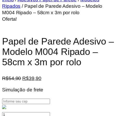
Ripados
/ Papel de Parede Adesivo – Modelo
M004 Ripado – 58cm x 3m por rolo
Oferta!
Papel de Parede Adesivo –
Modelo M004 Ripado –
58cm x 3m por rolo
O
O
R$
54,90
R$
39,90
preço
preço
Simulação de frete
original
atual
era:
é:
R$54,90.
R$39,90.
Papel