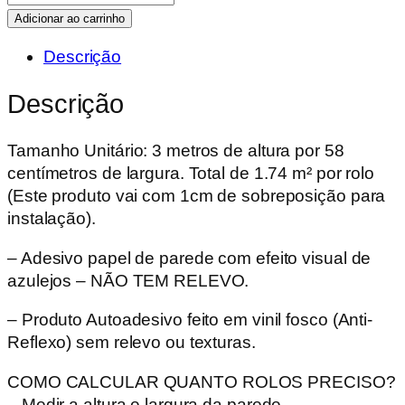
de
Adicionar ao carrinho
Parede
Descrição
Adesivo
-
Descrição
Modelo
M004
Tamanho Unitário: 3 metros de altura por 58
Ripado
centímetros de largura. Total de 1.74 m² por rolo
-
(Este produto vai com 1cm de sobreposição para
58cm
instalação).
x
3m
– Adesivo papel de parede com efeito visual de
por
azulejos – NÃO TEM RELEVO.
rolo
quantidade
– Produto Autoadesivo feito em vinil fosco (Anti-
Reflexo) sem relevo ou texturas.
COMO CALCULAR QUANTO ROLOS PRECISO?
– Medir a altura e largura da parede