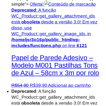
simple">
Oferta!
Deprecated
: A função
WC_Product::get_gallery_attachment_ids
está
obsoleta
desde a versão 3.0! Em vez
disso, use
WC_Product::get_gallery_image_ids. in
/home/jsr3o16p/public_html/wp-
includes/functions.php
on line
6121
Papel de Parede Adesivo –
Modelo M001 Pastilhas Tons
de Azul – 58cm x 3m por rolo
O
O
R$
54,90
R$
39,90
Adicionar ao carrinho
preço
preço
Deprecated
: A função
original
atual
WC_Product::get_gallery_attachment_ids
era:
é:
está
obsoleta
desde a versão 3.0! Em vez