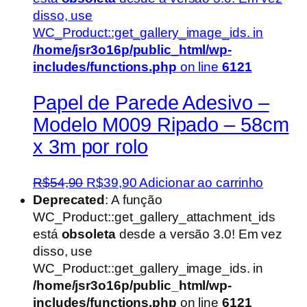
disso, use
WC_Product::get_gallery_image_ids. in
/home/jsr3o16p/public_html/wp-
includes/functions.php
on line
6121
Papel de Parede Adesivo –
Modelo M009 Ripado – 58cm
x 3m por rolo
O
O
R$
54,90
R$
39,90
Adicionar ao carrinho
preço
preço
Deprecated
: A função
original
atual
WC_Product::get_gallery_attachment_ids
era:
é:
está
obsoleta
desde a versão 3.0! Em vez
R$54,90.
R$39,90.
disso, use
WC_Product::get_gallery_image_ids. in
/home/jsr3o16p/public_html/wp-
includes/functions.php
on line
6121