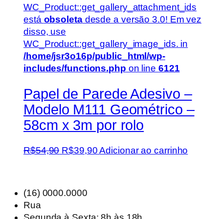
WC_Product::get_gallery_attachment_ids
está
obsoleta
desde a versão 3.0! Em vez
disso, use
WC_Product::get_gallery_image_ids. in
/home/jsr3o16p/public_html/wp-
includes/functions.php
on line
6121
Papel de Parede Adesivo –
Modelo M111 Geométrico –
58cm x 3m por rolo
O
O
R$
54,90
R$
39,90
Adicionar ao carrinho
preço
preço
original
atual
era:
é:
(16) 0000.0000
R$54,90.
R$39,90.
Rua
Segunda à Sexta: 8h às 18h