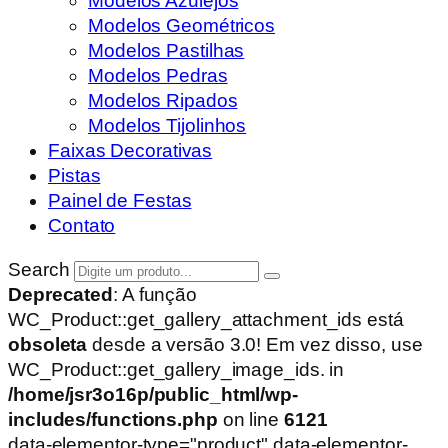
Modelos Azulejos
Modelos Geométricos
Modelos Pastilhas
Modelos Pedras
Modelos Ripados
Modelos Tijolinhos
Faixas Decorativas
Pistas
Painel de Festas
Contato
Search
Deprecated
: A função
WC_Product::get_gallery_attachment_ids está
obsoleta
desde a versão 3.0! Em vez disso, use
WC_Product::get_gallery_image_ids. in
/home/jsr3o16p/public_html/wp-
includes/functions.php
on line
6121
data-elementor-type="product" data-elementor-