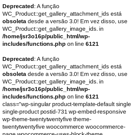
Deprecated
: A função
WC_Product::get_gallery_attachment_ids está
obsoleta
desde a versão 3.0! Em vez disso, use
WC_Product::get_gallery_image_ids. in
/home/jsr3o16p/public_html/wp-
includes/functions.php
on line
6121
Deprecated
: A função
WC_Product::get_gallery_attachment_ids está
obsoleta
desde a versão 3.0! Em vez disso, use
WC_Product::get_gallery_image_ids. in
/home/jsr3o16p/public_html/wp-
includes/functions.php
on line
6121
class="wp-singular product-template-default single
single-product postid-731 wp-embed-responsive
wp-theme-twentytwentyfive theme-
twentytwentyfive woocommerce woocommerce-
page woocommerce-uses-block-theme