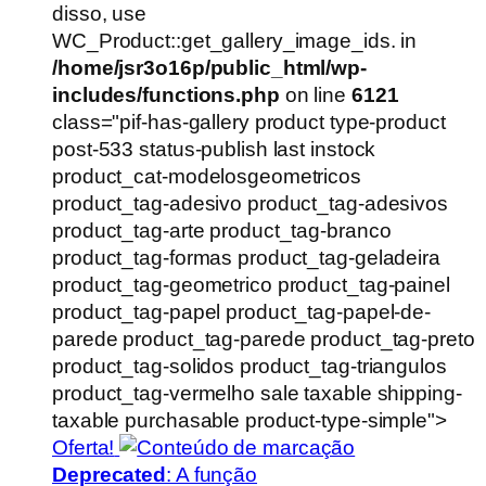
R$54,90.
R$39,90.
disso, use
WC_Product::get_gallery_image_ids. in
/home/jsr3o16p/public_html/wp-
includes/functions.php
on line
6121
class="pif-has-gallery product type-product
post-533 status-publish last instock
product_cat-modelosgeometricos
product_tag-adesivo product_tag-adesivos
product_tag-arte product_tag-branco
product_tag-formas product_tag-geladeira
product_tag-geometrico product_tag-painel
product_tag-papel product_tag-papel-de-
parede product_tag-parede product_tag-preto
product_tag-solidos product_tag-triangulos
product_tag-vermelho sale taxable shipping-
taxable purchasable product-type-simple">
Oferta!
Deprecated
: A função