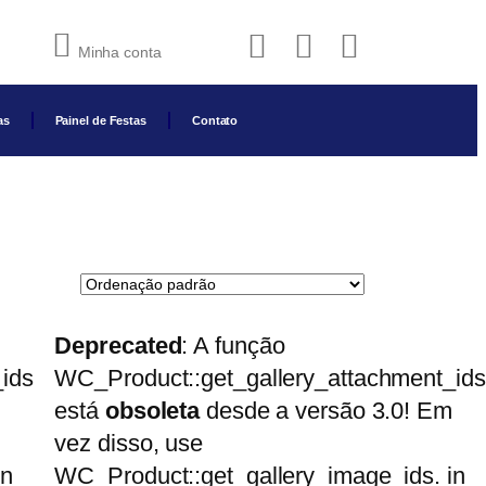
Minha conta
as
Painel de Festas
Contato
Deprecated
: A função
ids
WC_Product::get_gallery_attachment_ids
está
obsoleta
desde a versão 3.0! Em
vez disso, use
in
WC_Product::get_gallery_image_ids. in