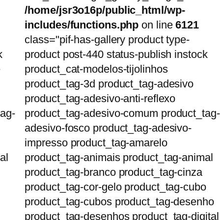
/home/jsr3o16p/public_html/wp-
includes/functions.php
on line
6121
class="pif-has-gallery product type-
k
product post-440 status-publish instock
e
product_cat-modelos-tijolinhos
product_tag-3d product_tag-adesivo
product_tag-adesivo-anti-reflexo
ag-
product_tag-adesivo-comum product_tag-
adesivo-fosco product_tag-adesivo-
impresso product_tag-amarelo
al
product_tag-animais product_tag-animal
product_tag-branco product_tag-cinza
product_tag-cor-gelo product_tag-cubo
product_tag-cubos product_tag-desenho
product_tag-desenhos product_tag-digital