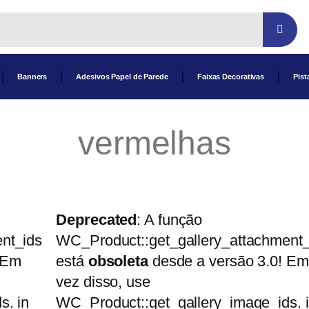
Banners
Adesivos Papel de Parede
Faixas Decorativas
Pist
vermelhas
Deprecated
: A função
nt_ids
WC_Product::get_gallery_attachment_
 Em
está
obsoleta
desde a versão 3.0! Em
vez disso, use
s. in
WC_Product::get_gallery_image_ids. 