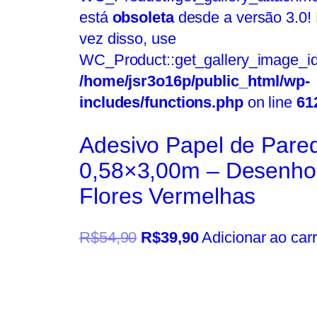
está
obsoleta
desde a versão 3.0!
vez disso, use
WC_Product::get_gallery_image_id
/home/jsr3o16p/public_html/wp-
includes/functions.php
on line
61
Adesivo Papel de Pare
0,58×3,00m – Desenho
Flores Vermelhas
R$
54,90
R$
39,90
Adicionar ao car