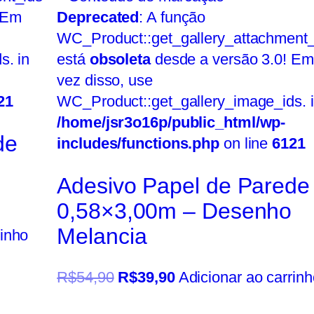
 Em
Deprecated
: A função
WC_Product::get_gallery_attachment_
s. in
está
obsoleta
desde a versão 3.0! Em
vez disso, use
21
WC_Product::get_gallery_image_ids. 
/home/jsr3o16p/public_html/wp-
de
includes/functions.php
on line
6121
Adesivo Papel de Parede
0,58×3,00m – Desenho
Melancia
rinho
R$
54,90
R$
39,90
Adicionar ao carrinh