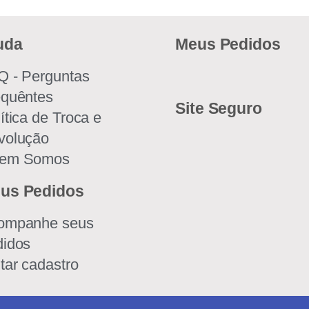
uda
Meus Pedidos
Q - Perguntas
equêntes
Site Seguro
ítica de Troca e
volução
em Somos
us Pedidos
ompanhe seus
didos
tar cadastro