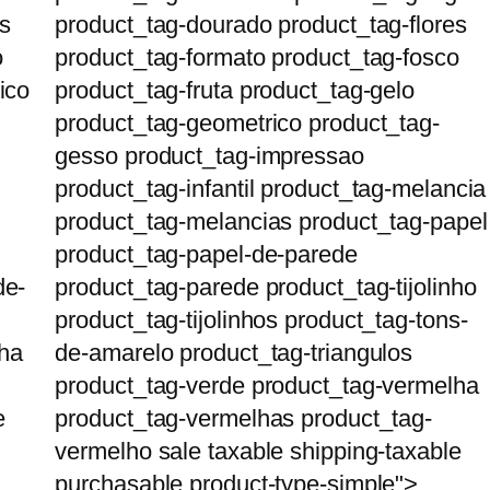
s
product_tag-dourado product_tag-flores
o
product_tag-formato product_tag-fosco
ico
product_tag-fruta product_tag-gelo
product_tag-geometrico product_tag-
gesso product_tag-impressao
product_tag-infantil product_tag-melancia
product_tag-melancias product_tag-papel
product_tag-papel-de-parede
de-
product_tag-parede product_tag-tijolinho
product_tag-tijolinhos product_tag-tons-
lha
de-amarelo product_tag-triangulos
product_tag-verde product_tag-vermelha
e
product_tag-vermelhas product_tag-
vermelho sale taxable shipping-taxable
purchasable product-type-simple">