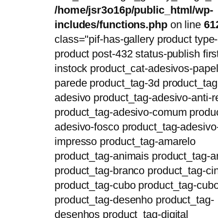
/home/jsr3o16p/public_html/wp-
includes/functions.php
on line
61
class="pif-has-gallery product type-
product post-432 status-publish firs
instock product_cat-adesivos-papel
parede product_tag-3d product_tag
adesivo product_tag-adesivo-anti-r
product_tag-adesivo-comum produc
adesivo-fosco product_tag-adesivo
impresso product_tag-amarelo
product_tag-animais product_tag-a
product_tag-branco product_tag-ci
product_tag-cubo product_tag-cub
product_tag-desenho product_tag-
desenhos product_tag-digital