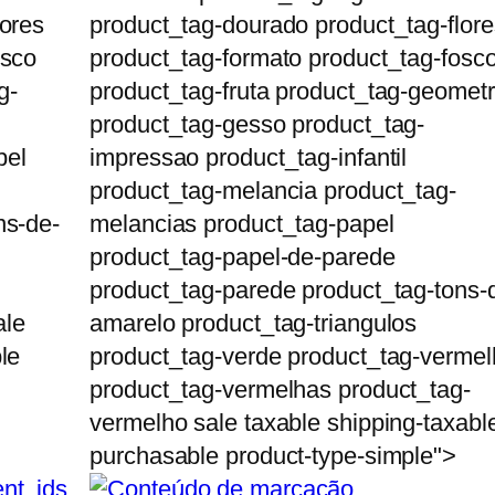
lores
product_tag-dourado product_tag-flore
osco
product_tag-formato product_tag-fosc
g-
product_tag-fruta product_tag-geometr
product_tag-gesso product_tag-
pel
impressao product_tag-infantil
product_tag-melancia product_tag-
ns-de-
melancias product_tag-papel
product_tag-papel-de-parede
product_tag-parede product_tag-tons-
ale
amarelo product_tag-triangulos
le
product_tag-verde product_tag-verme
product_tag-vermelhas product_tag-
vermelho sale taxable shipping-taxabl
purchasable product-type-simple">
nt_ids