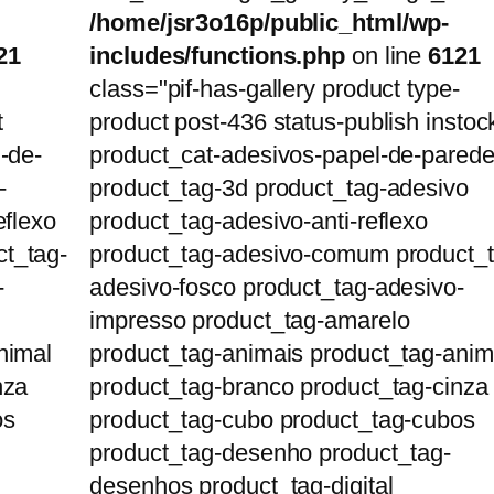
/home/jsr3o16p/public_html/wp-
21
includes/functions.php
on line
6121
class="pif-has-gallery product type-
t
product post-436 status-publish instoc
-de-
product_cat-adesivos-papel-de-pared
-
product_tag-3d product_tag-adesivo
eflexo
product_tag-adesivo-anti-reflexo
t_tag-
product_tag-adesivo-comum product_t
-
adesivo-fosco product_tag-adesivo-
impresso product_tag-amarelo
nimal
product_tag-animais product_tag-anim
nza
product_tag-branco product_tag-cinza
os
product_tag-cubo product_tag-cubos
product_tag-desenho product_tag-
desenhos product_tag-digital