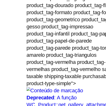
product_tag-dourado product_tag-f
product_tag-formato product_tag-f
product_tag-geometrico product_ta
gesso product_tag-impressao
product_tag-infantil product_tag-pa
product_tag-papel-de-parede
product_tag-parede product_tag-to
amarelo product_tag-triangulos
product_tag-vermelha product_tag-
vermelhas product_tag-vermelho s
taxable shipping-taxable purchasab
product-type-simple">
Deprecated
: A função
WC_Product::get_gallery_attachme