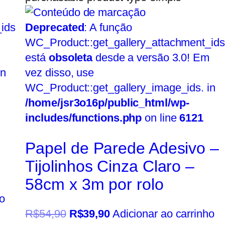
ids
Deprecated
: A função
WC_Product::get_gallery_attachment_ids
está
obsoleta
desde a versão 3.0! Em
in
vez disso, use
WC_Product::get_gallery_image_ids. in
/home/jsr3o16p/public_html/wp-
includes/functions.php
on line
6121
Papel de Parede Adesivo –
Tijolinhos Cinza Claro –
58cm x 3m por rolo
o
R$
54,90
R$
39,90
Adicionar ao carrinho