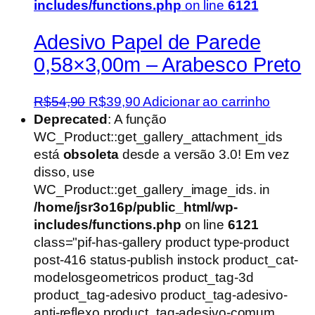
includes/functions.php
on line
6121
Adesivo Papel de Parede
0,58×3,00m – Arabesco Preto
O
O
R$
54,90
R$
39,90
Adicionar ao carrinho
preço
preço
Deprecated
: A função
original
atual
WC_Product::get_gallery_attachment_ids
era:
é:
está
obsoleta
desde a versão 3.0! Em vez
R$54,90.
R$39,90.
disso, use
WC_Product::get_gallery_image_ids. in
/home/jsr3o16p/public_html/wp-
includes/functions.php
on line
6121
class="pif-has-gallery product type-product
post-416 status-publish instock product_cat-
modelosgeometricos product_tag-3d
product_tag-adesivo product_tag-adesivo-
anti-reflexo product_tag-adesivo-comum