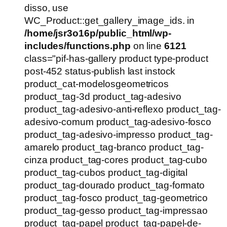
R$54,90.
R$39,90.
disso, use
WC_Product::get_gallery_image_ids. in
/home/jsr3o16p/public_html/wp-
includes/functions.php
on line
6121
class="pif-has-gallery product type-product
post-452 status-publish last instock
product_cat-modelosgeometricos
product_tag-3d product_tag-adesivo
product_tag-adesivo-anti-reflexo product_tag-
adesivo-comum product_tag-adesivo-fosco
product_tag-adesivo-impresso product_tag-
amarelo product_tag-branco product_tag-
cinza product_tag-cores product_tag-cubo
product_tag-cubos product_tag-digital
product_tag-dourado product_tag-formato
product_tag-fosco product_tag-geometrico
product_tag-gesso product_tag-impressao
product_tag-papel product_tag-papel-de-