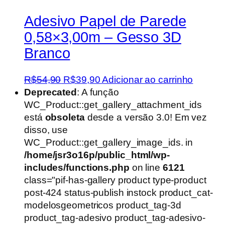
Adesivo Papel de Parede
0,58×3,00m – Gesso 3D
Branco
O
O
R$
54,90
R$
39,90
Adicionar ao carrinho
preço
preço
Deprecated
: A função
original
atual
WC_Product::get_gallery_attachment_ids
era:
é:
está
obsoleta
desde a versão 3.0! Em vez
R$54,90.
R$39,90.
disso, use
WC_Product::get_gallery_image_ids. in
/home/jsr3o16p/public_html/wp-
includes/functions.php
on line
6121
class="pif-has-gallery product type-product
post-424 status-publish instock product_cat-
modelosgeometricos product_tag-3d
product_tag-adesivo product_tag-adesivo-