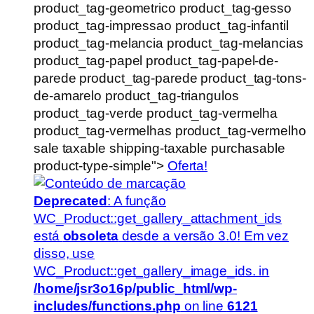
product_tag-geometrico product_tag-gesso
product_tag-impressao product_tag-infantil
product_tag-melancia product_tag-melancias
product_tag-papel product_tag-papel-de-
parede product_tag-parede product_tag-tons-
de-amarelo product_tag-triangulos
product_tag-verde product_tag-vermelha
product_tag-vermelhas product_tag-vermelho
sale taxable shipping-taxable purchasable
product-type-simple">
Oferta!
Deprecated
: A função
WC_Product::get_gallery_attachment_ids
está
obsoleta
desde a versão 3.0! Em vez
disso, use
WC_Product::get_gallery_image_ids. in
/home/jsr3o16p/public_html/wp-
includes/functions.php
on line
6121