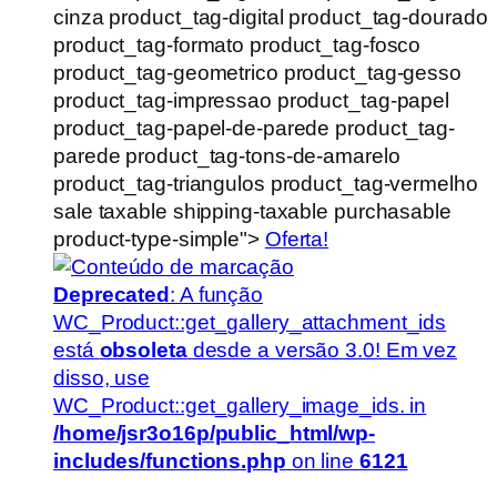
cinza product_tag-digital product_tag-dourado
product_tag-formato product_tag-fosco
product_tag-geometrico product_tag-gesso
product_tag-impressao product_tag-papel
product_tag-papel-de-parede product_tag-
parede product_tag-tons-de-amarelo
product_tag-triangulos product_tag-vermelho
sale taxable shipping-taxable purchasable
product-type-simple">
Oferta!
Deprecated
: A função
WC_Product::get_gallery_attachment_ids
está
obsoleta
desde a versão 3.0! Em vez
disso, use
WC_Product::get_gallery_image_ids. in
/home/jsr3o16p/public_html/wp-
includes/functions.php
on line
6121