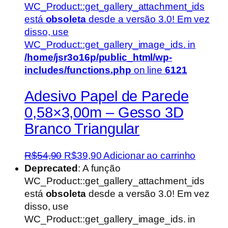
WC_Product::get_gallery_attachment_ids
está
obsoleta
desde a versão 3.0! Em vez
disso, use
WC_Product::get_gallery_image_ids. in
/home/jsr3o16p/public_html/wp-
includes/functions.php
on line
6121
Adesivo Papel de Parede
0,58×3,00m – Gesso 3D
Branco Triangular
O
O
R$
54,90
R$
39,90
Adicionar ao carrinho
preço
preço
Deprecated
: A função
original
atual
WC_Product::get_gallery_attachment_ids
era:
é:
está
obsoleta
desde a versão 3.0! Em vez
R$54,90.
R$39,90.
disso, use
WC_Product::get_gallery_image_ids. in