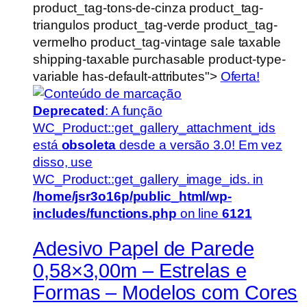
product_tag-tons-de-cinza product_tag-
triangulos product_tag-verde product_tag-
vermelho product_tag-vintage sale taxable
shipping-taxable purchasable product-type-
variable has-default-attributes">
Oferta!
Deprecated
: A função
WC_Product::get_gallery_attachment_ids
está
obsoleta
desde a versão 3.0! Em vez
disso, use
WC_Product::get_gallery_image_ids. in
/home/jsr3o16p/public_html/wp-
includes/functions.php
on line
6121
Adesivo Papel de Parede
0,58×3,00m – Estrelas e
Formas – Modelos com Cores