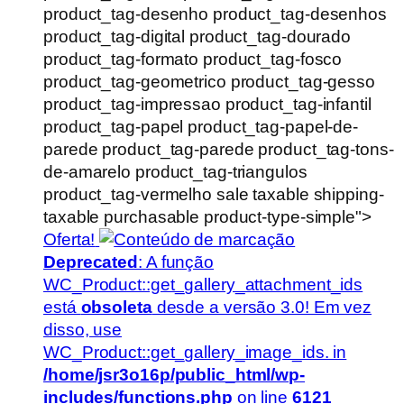
product_tag-desenho product_tag-desenhos
product_tag-digital product_tag-dourado
product_tag-formato product_tag-fosco
product_tag-geometrico product_tag-gesso
product_tag-impressao product_tag-infantil
product_tag-papel product_tag-papel-de-
parede product_tag-parede product_tag-tons-
de-amarelo product_tag-triangulos
product_tag-vermelho sale taxable shipping-
taxable purchasable product-type-simple">
Oferta!
Deprecated
: A função
WC_Product::get_gallery_attachment_ids
está
obsoleta
desde a versão 3.0! Em vez
disso, use
WC_Product::get_gallery_image_ids. in
/home/jsr3o16p/public_html/wp-
includes/functions.php
on line
6121