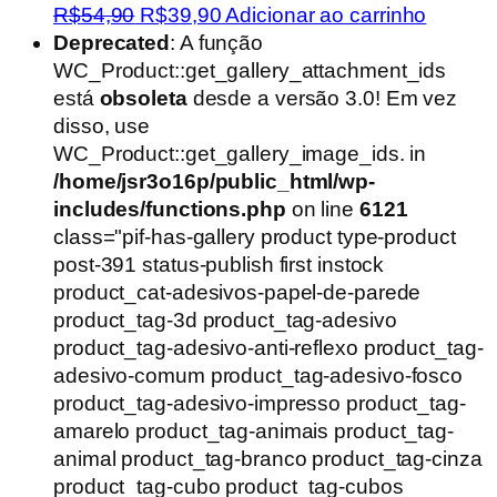
O
O
R$
54,90
R$
39,90
Adicionar ao carrinho
preço
preço
Deprecated
: A função
original
atual
WC_Product::get_gallery_attachment_ids
era:
é:
está
obsoleta
desde a versão 3.0! Em vez
R$54,90.
R$39,90.
disso, use
WC_Product::get_gallery_image_ids. in
/home/jsr3o16p/public_html/wp-
includes/functions.php
on line
6121
class="pif-has-gallery product type-product
post-391 status-publish first instock
product_cat-adesivos-papel-de-parede
product_tag-3d product_tag-adesivo
product_tag-adesivo-anti-reflexo product_tag-
adesivo-comum product_tag-adesivo-fosco
product_tag-adesivo-impresso product_tag-
amarelo product_tag-animais product_tag-
animal product_tag-branco product_tag-cinza
product_tag-cubo product_tag-cubos