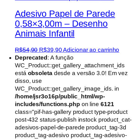
Adesivo Papel de Parede
0,58×3,00m – Desenho
Animais Infantil
O
O
R$
54,90
R$
39,90
Adicionar ao carrinho
preço
preço
Deprecated
: A função
original
atual
WC_Product::get_gallery_attachment_ids
era:
é:
está
obsoleta
desde a versão 3.0! Em vez
R$54,90.
R$39,90.
disso, use
WC_Product::get_gallery_image_ids. in
/home/jsr3o16p/public_html/wp-
includes/functions.php
on line
6121
class="pif-has-gallery product type-product
post-432 status-publish instock product_cat-
adesivos-papel-de-parede product_tag-3d
product_tag-adesivo product_tag-adesivo-