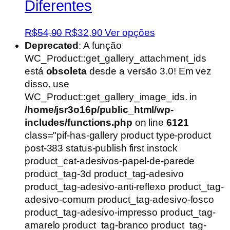
Diferentes
O
O
Este
R$
54,90
R$
32,90
Ver opções
preço
preço
produto
Deprecated
: A função
original
atual
tem
WC_Product::get_gallery_attachment_ids
era:
é:
várias
está
obsoleta
desde a versão 3.0! Em vez
R$54,90.
R$32,90.
variantes.
disso, use
As
WC_Product::get_gallery_image_ids. in
opções
/home/jsr3o16p/public_html/wp-
podem
includes/functions.php
on line
6121
ser
class="pif-has-gallery product type-product
escolhidas
post-383 status-publish first instock
na
product_cat-adesivos-papel-de-parede
página
product_tag-3d product_tag-adesivo
do
product_tag-adesivo-anti-reflexo product_tag-
produto
adesivo-comum product_tag-adesivo-fosco
product_tag-adesivo-impresso product_tag-
amarelo product_tag-branco product_tag-