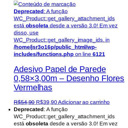
Deprecated
: A função
WC_Product::get_gallery_attachment_ids
está
obsoleta
desde a versão 3.0! Em vez
disso, use
WC_Product::get_gallery_image_ids. in
/home/jsr3o16p/public_html/wp-
includes/functions.php
on line
6121
Adesivo Papel de Parede
0,58×3,00m – Desenho Flores
Vermelhas
O
O
R$
54,90
R$
39,90
Adicionar ao carrinho
preço
preço
Deprecated
: A função
original
atual
WC_Product::get_gallery_attachment_ids
era:
é:
está
obsoleta
desde a versão 3.0! Em vez