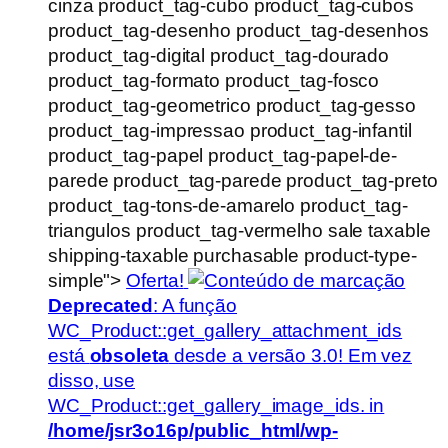
cinza product_tag-cubo product_tag-cubos
product_tag-desenho product_tag-desenhos
product_tag-digital product_tag-dourado
product_tag-formato product_tag-fosco
product_tag-geometrico product_tag-gesso
product_tag-impressao product_tag-infantil
product_tag-papel product_tag-papel-de-
parede product_tag-parede product_tag-preto
product_tag-tons-de-amarelo product_tag-
triangulos product_tag-vermelho sale taxable
shipping-taxable purchasable product-type-
simple">
Oferta!
Deprecated
: A função
WC_Product::get_gallery_attachment_ids
está
obsoleta
desde a versão 3.0! Em vez
disso, use
WC_Product::get_gallery_image_ids. in
/home/jsr3o16p/public_html/wp-