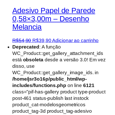
Adesivo Papel de Parede
0,58×3,00m – Desenho
Melancia
O
O
R$
54,90
R$
39,90
Adicionar ao carrinho
preço
preço
Deprecated
: A função
original
atual
WC_Product::get_gallery_attachment_ids
era:
é:
está
obsoleta
desde a versão 3.0! Em vez
R$54,90.
R$39,90.
disso, use
WC_Product::get_gallery_image_ids. in
/home/jsr3o16p/public_html/wp-
includes/functions.php
on line
6121
class="pif-has-gallery product type-product
post-461 status-publish last instock
product_cat-modelosgeometricos
product_tag-3d product_tag-adesivo