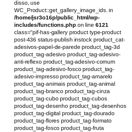
R$54,90.
R$39,90.
disso, use
WC_Product::get_gallery_image_ids. in
/home/jsr3o16p/public_html/wp-
includes/functions.php
on line
6121
class="pif-has-gallery product type-product
post-436 status-publish instock product_cat-
adesivos-papel-de-parede product_tag-3d
product_tag-adesivo product_tag-adesivo-
anti-reflexo product_tag-adesivo-comum
product_tag-adesivo-fosco product_tag-
adesivo-impresso product_tag-amarelo
product_tag-animais product_tag-animal
product_tag-branco product_tag-cinza
product_tag-cubo product_tag-cubos
product_tag-desenho product_tag-desenhos
product_tag-digital product_tag-dourado
product_tag-flores product_tag-formato
product_tag-fosco product_tag-fruta