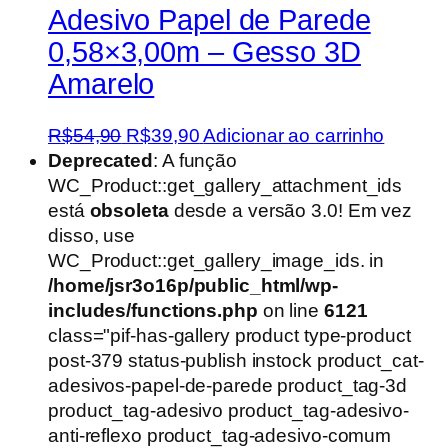
Adesivo Papel de Parede
0,58×3,00m – Gesso 3D
Amarelo
O
O
R$
54,90
R$
39,90
Adicionar ao carrinho
preço
preço
Deprecated
: A função
original
atual
WC_Product::get_gallery_attachment_ids
era:
é:
está
obsoleta
desde a versão 3.0! Em vez
R$54,90.
R$39,90.
disso, use
WC_Product::get_gallery_image_ids. in
/home/jsr3o16p/public_html/wp-
includes/functions.php
on line
6121
class="pif-has-gallery product type-product
post-379 status-publish instock product_cat-
adesivos-papel-de-parede product_tag-3d
product_tag-adesivo product_tag-adesivo-
anti-reflexo product_tag-adesivo-comum