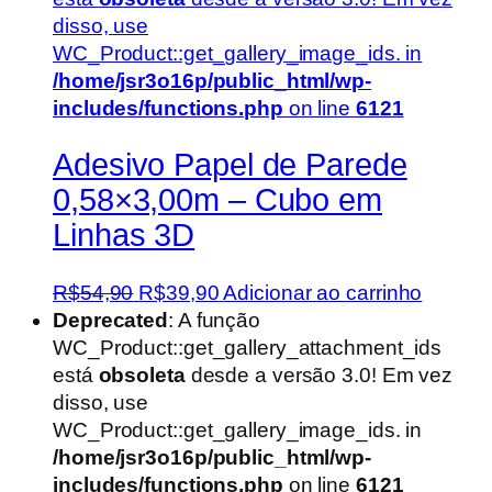
disso, use
WC_Product::get_gallery_image_ids. in
/home/jsr3o16p/public_html/wp-
includes/functions.php
on line
6121
Adesivo Papel de Parede
0,58×3,00m – Cubo em
Linhas 3D
O
O
R$
54,90
R$
39,90
Adicionar ao carrinho
preço
preço
Deprecated
: A função
original
atual
WC_Product::get_gallery_attachment_ids
era:
é:
está
obsoleta
desde a versão 3.0! Em vez
R$54,90.
R$39,90.
disso, use
WC_Product::get_gallery_image_ids. in
/home/jsr3o16p/public_html/wp-
includes/functions.php
on line
6121