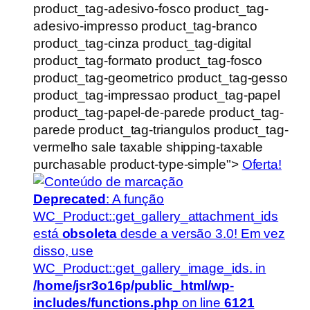
product_tag-adesivo-fosco product_tag-
adesivo-impresso product_tag-branco
product_tag-cinza product_tag-digital
product_tag-formato product_tag-fosco
product_tag-geometrico product_tag-gesso
product_tag-impressao product_tag-papel
product_tag-papel-de-parede product_tag-
parede product_tag-triangulos product_tag-
vermelho sale taxable shipping-taxable
purchasable product-type-simple">
Oferta!
Deprecated
: A função
WC_Product::get_gallery_attachment_ids
está
obsoleta
desde a versão 3.0! Em vez
disso, use
WC_Product::get_gallery_image_ids. in
/home/jsr3o16p/public_html/wp-
includes/functions.php
on line
6121