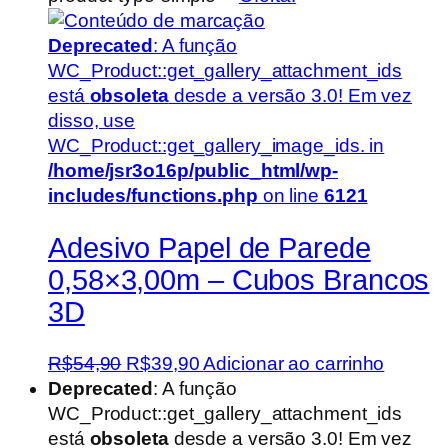
Deprecated
: A função
WC_Product::get_gallery_attachment_ids
está
obsoleta
desde a versão 3.0! Em vez
disso, use
WC_Product::get_gallery_image_ids. in
/home/jsr3o16p/public_html/wp-
includes/functions.php
on line
6121
Adesivo Papel de Parede
0,58×3,00m – Cubos Brancos
3D
O
O
R$
54,90
R$
39,90
Adicionar ao carrinho
preço
preço
Deprecated
: A função
original
atual
WC_Product::get_gallery_attachment_ids
era:
é:
está
obsoleta
desde a versão 3.0! Em vez