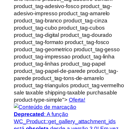
product_tag-adesivo-fosco product_tag-
adesivo-impresso product_tag-amarelo
product_tag-branco product_tag-cinza
product_tag-cubo product_tag-cubos
product_tag-digital product_tag-dourado
product_tag-formato product_tag-fosco
product_tag-geometrico product_tag-gesso
product_tag-impressao product_tag-linha
product_tag-linhas product_tag-papel
product_tag-papel-de-parede product_tag-
parede product_tag-tons-de-amarelo
product_tag-triangulos product_tag-vermelho
sale taxable shipping-taxable purchasable
product-type-simple">
Oferta!
Deprecated
: A função
WC_Product::get_gallery_attachment_ids
está
obsoleta
desde a versão 3.0! Em vez