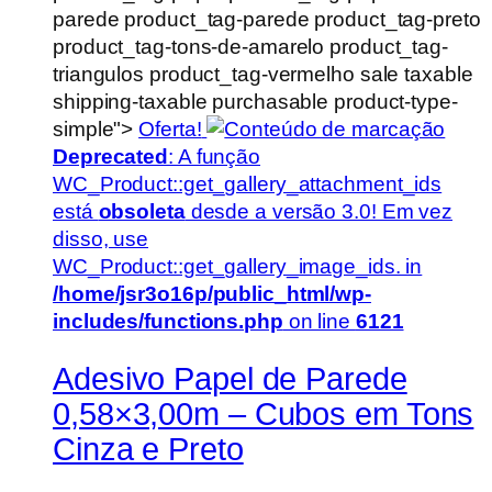
parede product_tag-parede product_tag-preto
product_tag-tons-de-amarelo product_tag-
triangulos product_tag-vermelho sale taxable
shipping-taxable purchasable product-type-
simple">
Oferta!
Deprecated
: A função
WC_Product::get_gallery_attachment_ids
está
obsoleta
desde a versão 3.0! Em vez
disso, use
WC_Product::get_gallery_image_ids. in
/home/jsr3o16p/public_html/wp-
includes/functions.php
on line
6121
Adesivo Papel de Parede
0,58×3,00m – Cubos em Tons
Cinza e Preto