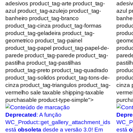
adesivos product_tag-arte product_tag-
adesiv
azul product_tag-azulejo product_tag-
azul p
banheiro product_tag-branco
banhei
product_tag-cinza product_tag-formas
produc
product_tag-geladeira product_tag-
produc
geometrico product_tag-painel
geomet
product_tag-papel product_tag-papel-de-
produc
parede product_tag-parede product_tag-
parede
pastilha product_tag-pastilhas
pastil
product_tag-preto product_tag-quadrado
produc
product_tag-solidos product_tag-tons-de-
produc
cinza product_tag-triangulos product_tag-
cinza 
vermelho sale taxable shipping-taxable
vermel
purchasable product-type-simple">
purcha
Deprecated
: A função
Depre
WC_Product::get_gallery_attachment_ids
WC_Pr
está
obsoleta
desde a versão 3.0! Em
está
o