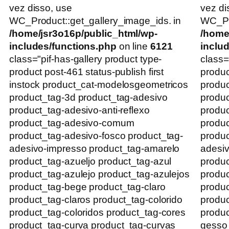
vez disso, use
vez di
WC_Product::get_gallery_image_ids. in
WC_Pro
/home/jsr3o16p/public_html/wp-
/home
includes/functions.php
on line
6121
inclu
class="pif-has-gallery product type-
class=
product post-461 status-publish first
produc
instock product_cat-modelosgeometricos
produ
product_tag-3d product_tag-adesivo
produc
product_tag-adesivo-anti-reflexo
produc
product_tag-adesivo-comum
produ
product_tag-adesivo-fosco product_tag-
produc
adesivo-impresso product_tag-amarelo
adesiv
product_tag-azueljo product_tag-azul
produc
product_tag-azulejo product_tag-azulejos
produc
product_tag-bege product_tag-claro
produc
product_tag-claros product_tag-colorido
produc
product_tag-coloridos product_tag-cores
produc
product_tag-curva product_tag-curvas
gesso