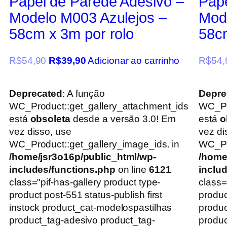
Papel de Parede Adesivo –
Pape
Modelo M003 Azulejos –
Mod
58cm x 3m por rolo
58cm
R$
54,90
R$
39,90
Adicionar ao carrinho
R$
54,
Deprecated
: A função
Depre
WC_Product::get_gallery_attachment_ids
WC_Pr
está
obsoleta
desde a versão 3.0! Em
está
o
vez disso, use
vez di
WC_Product::get_gallery_image_ids. in
WC_Pro
/home/jsr3o16p/public_html/wp-
/home
includes/functions.php
on line
6121
inclu
class="pif-has-gallery product type-
class=
product post-551 status-publish first
produc
instock product_cat-modelospastilhas
produ
product_tag-adesivo product_tag-
produc