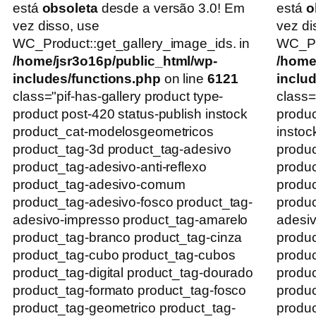
está
obsoleta
desde a versão 3.0! Em
está
o
vez disso, use
vez di
WC_Product::get_gallery_image_ids. in
WC_Pro
/home/jsr3o16p/public_html/wp-
/home
includes/functions.php
on line
6121
inclu
class="pif-has-gallery product type-
class=
product post-420 status-publish instock
produc
product_cat-modelosgeometricos
instoc
product_tag-3d product_tag-adesivo
produc
product_tag-adesivo-anti-reflexo
produc
product_tag-adesivo-comum
produ
product_tag-adesivo-fosco product_tag-
produc
adesivo-impresso product_tag-amarelo
adesiv
product_tag-branco product_tag-cinza
produc
product_tag-cubo product_tag-cubos
produc
product_tag-digital product_tag-dourado
produc
product_tag-formato product_tag-fosco
produc
product_tag-geometrico product_tag-
produc