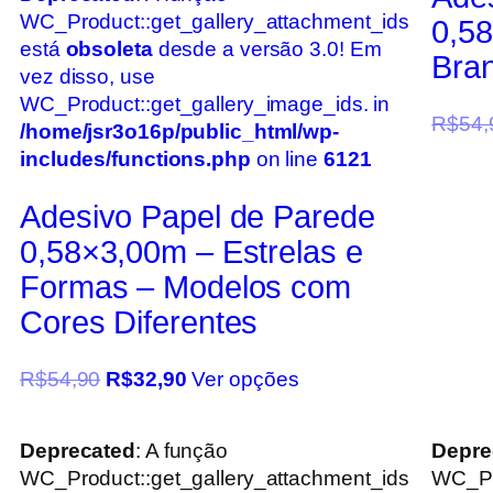
WC_Product::get_gallery_attachment_ids
0,5
está
obsoleta
desde a versão 3.0! Em
Bran
vez disso, use
WC_Product::get_gallery_image_ids. in
R$
54,
/home/jsr3o16p/public_html/wp-
includes/functions.php
on line
6121
Adesivo Papel de Parede
0,58×3,00m – Estrelas e
Formas – Modelos com
Cores Diferentes
R$
54,90
R$
32,90
Ver opções
Deprecated
: A função
Depre
WC_Product::get_gallery_attachment_ids
WC_Pr