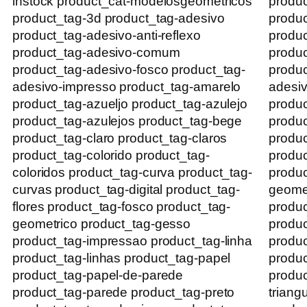
instock product_cat-modelosgeometricos
produ
product_tag-3d product_tag-adesivo
produc
product_tag-adesivo-anti-reflexo
produc
product_tag-adesivo-comum
produ
product_tag-adesivo-fosco product_tag-
produc
adesivo-impresso product_tag-amarelo
adesiv
product_tag-azueljo product_tag-azulejo
produc
product_tag-azulejos product_tag-bege
produc
product_tag-claro product_tag-claros
produc
product_tag-colorido product_tag-
produc
coloridos product_tag-curva product_tag-
produc
curvas product_tag-digital product_tag-
geomet
flores product_tag-fosco product_tag-
produc
geometrico product_tag-gesso
produc
product_tag-impressao product_tag-linha
produc
product_tag-linhas product_tag-papel
produc
product_tag-papel-de-parede
produc
product_tag-parede product_tag-preto
triang