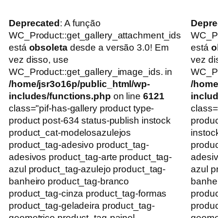
Deprecated
: A função
Depre
WC_Product::get_gallery_attachment_ids
WC_Pr
está
obsoleta
desde a versão 3.0! Em
está
o
vez disso, use
vez di
WC_Product::get_gallery_image_ids. in
WC_Pro
/home/jsr3o16p/public_html/wp-
/home
includes/functions.php
on line
6121
inclu
class="pif-has-gallery product type-
class=
product post-634 status-publish instock
produc
product_cat-modelosazulejos
instoc
product_tag-adesivo product_tag-
produc
adesivos product_tag-arte product_tag-
adesiv
azul product_tag-azulejo product_tag-
azul p
banheiro product_tag-branco
banhei
product_tag-cinza product_tag-formas
produc
product_tag-geladeira product_tag-
produc
geometrico product_tag-painel
geomet