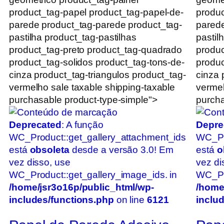
product_tag-papel product_tag-papel-de-
produc
parede product_tag-parede product_tag-
parede
pastilha product_tag-pastilhas
pastil
product_tag-preto product_tag-quadrado
produc
product_tag-solidos product_tag-tons-de-
produc
cinza product_tag-triangulos product_tag-
cinza 
vermelho sale taxable shipping-taxable
vermel
purchasable product-type-simple">
purcha
Deprecated
: A função
Depre
WC_Product::get_gallery_attachment_ids
WC_Pr
está
obsoleta
desde a versão 3.0! Em
está
o
vez disso, use
vez di
WC_Product::get_gallery_image_ids. in
WC_Pro
/home/jsr3o16p/public_html/wp-
/home
includes/functions.php
on line
6121
inclu