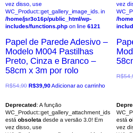
vez disso, use
vez di
WC_Product::get_gallery_image_ids. in
WC_Pro
/home/jsr3o16p/public_html/wp-
/home
includes/functions.php
on line
6121
inclu
Papel de Parede Adesivo –
Pape
Modelo M004 Pastilhas
Mod
Preto, Cinza e Branco –
58cm
58cm x 3m por rolo
R$
54,
R$
54,90
R$
39,90
Adicionar ao carrinho
Deprecated
: A função
Depre
WC_Product::get_gallery_attachment_ids
WC_Pr
está
obsoleta
desde a versão 3.0! Em
está
o
vez disso, use
vez di