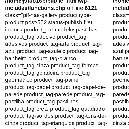
/home/jsr3o16p/public_html/wp-
/home
includes/functions.php
on line
6121
inclu
class="pif-has-gallery product type-
class=
product post-552 status-publish first
produc
instock product_cat-modelospastilhas
produ
product_tag-adesivo product_tag-
produc
adesivos product_tag-arte product_tag-
adesiv
azul product_tag-azulejo product_tag-
azul p
banheiro product_tag-branco
banhei
product_tag-cinza product_tag-formas
produc
product_tag-geladeira product_tag-
produc
geometrico product_tag-painel
geomet
product_tag-papel product_tag-papel-de-
produc
parede product_tag-parede product_tag-
parede
pastilha product_tag-pastilhas
pastil
product_tag-preto product_tag-quadrado
produc
product_tag-solidos product_tag-tons-de-
produc
cinza product_tag-triangulos product_tag-
cinza 