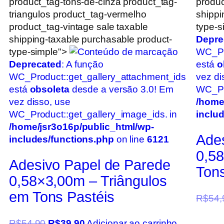
product_tag-tons-de-cinza product_tag-
produc
triangulos product_tag-vermelho
shippi
product_tag-vintage sale taxable
type-s
shipping-taxable purchasable product-
Depre
type-simple">
WC_Pr
Deprecated
: A função
está
o
WC_Product::get_gallery_attachment_ids
vez di
está
obsoleta
desde a versão 3.0! Em
WC_Pro
vez disso, use
/home
WC_Product::get_gallery_image_ids. in
inclu
/home/jsr3o16p/public_html/wp-
Ade
includes/functions.php
on line
6121
0,58
Adesivo Papel de Parede
Ton
0,58×3,00m – Triângulos
em Tons Pastéis
R$
54,
R$
54,90
R$
39,90
Adicionar ao carrinho