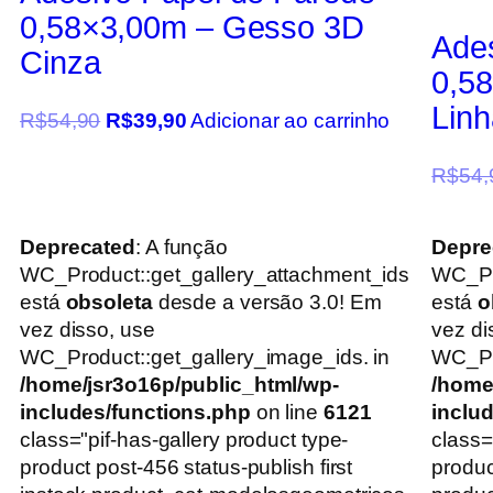
0,58×3,00m – Gesso 3D
Ade
Cinza
0,58
Lin
R$
54,90
R$
39,90
Adicionar ao carrinho
R$
54,
Deprecated
: A função
Depre
WC_Product::get_gallery_attachment_ids
WC_Pr
está
obsoleta
desde a versão 3.0! Em
está
o
vez disso, use
vez di
WC_Product::get_gallery_image_ids. in
WC_Pro
/home/jsr3o16p/public_html/wp-
/home
includes/functions.php
on line
6121
inclu
class="pif-has-gallery product type-
class=
product post-456 status-publish first
produc