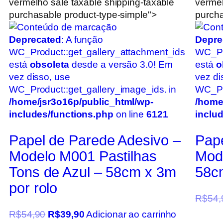
vermelho sale taxable shipping-taxable
vermel
purchasable product-type-simple">
purcha
Deprecated
: A função
Depre
WC_Product::get_gallery_attachment_ids
WC_Pr
está
obsoleta
desde a versão 3.0! Em
está
o
vez disso, use
vez di
WC_Product::get_gallery_image_ids. in
WC_Pro
/home/jsr3o16p/public_html/wp-
/home
includes/functions.php
on line
6121
inclu
Papel de Parede Adesivo –
Pape
Modelo M001 Pastilhas
Mod
Tons de Azul – 58cm x 3m
58cm
por rolo
R$
54,
R$
54,90
R$
39,90
Adicionar ao carrinho