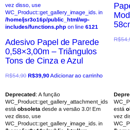
Pape
vez disso, use
WC_Product::get_gallery_image_ids. in
Mod
/home/jsr3o16p/public_html/wp-
58cm
includes/functions.php
on line
6121
R$
54,
Adesivo Papel de Parede
0,58×3,00m – Triângulos
Tons de Cinza e Azul
R$
54,90
R$
39,90
Adicionar ao carrinho
Deprecated
: A função
Depre
WC_Product::get_gallery_attachment_ids
WC_Pr
está
obsoleta
desde a versão 3.0! Em
está
o
vez disso, use
vez di
WC_Product::get_gallery_image_ids. in
WC_Pro