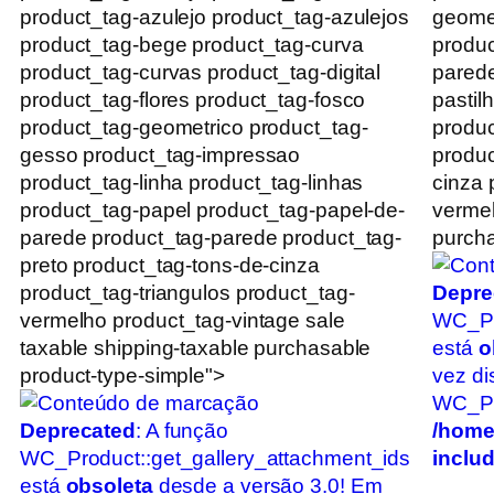
product_tag-azulejo product_tag-azulejos
geomet
product_tag-bege product_tag-curva
produc
product_tag-curvas product_tag-digital
parede
product_tag-flores product_tag-fosco
pastil
product_tag-geometrico product_tag-
produc
gesso product_tag-impressao
produc
product_tag-linha product_tag-linhas
cinza 
product_tag-papel product_tag-papel-de-
vermel
parede product_tag-parede product_tag-
purcha
preto product_tag-tons-de-cinza
product_tag-triangulos product_tag-
Depre
vermelho product_tag-vintage sale
WC_Pr
taxable shipping-taxable purchasable
está
o
product-type-simple">
vez di
WC_Pro
Deprecated
: A função
/home
WC_Product::get_gallery_attachment_ids
inclu
está
obsoleta
desde a versão 3.0! Em