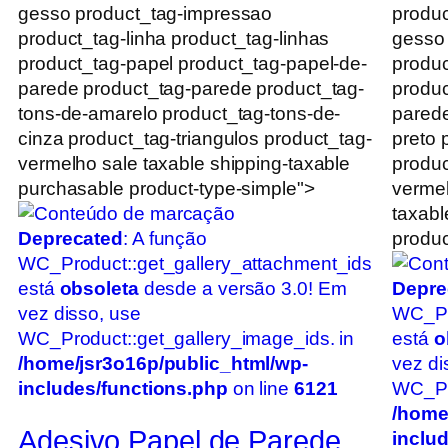
gesso product_tag-impressao
produc
product_tag-linha product_tag-linhas
gesso
product_tag-papel product_tag-papel-de-
produc
parede product_tag-parede product_tag-
produc
tons-de-amarelo product_tag-tons-de-
parede
cinza product_tag-triangulos product_tag-
preto 
vermelho sale taxable shipping-taxable
produc
purchasable product-type-simple">
vermel
taxabl
Deprecated
: A função
produc
WC_Product::get_gallery_attachment_ids
está
obsoleta
desde a versão 3.0! Em
Depre
vez disso, use
WC_Pr
WC_Product::get_gallery_image_ids. in
está
o
/home/jsr3o16p/public_html/wp-
vez di
includes/functions.php
on line
6121
WC_Pro
/home
Adesivo Papel de Parede
inclu