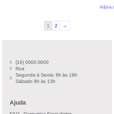
R$
54,
1
2
→
(16) 0000.0000
Rua
Segunda à Sexta: 8h às 18h
Sábado 9h às 13h
Ajuda
FAQ - Perguntas Frequêntes