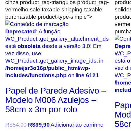
cinza product_tag-triangulos product_tag-
produc
vermelho sale taxable shipping-taxable
solido
purchasable product-type-simple">
produc
vermel
Deprecated
: A função
purcha
WC_Product::get_gallery_attachment_ids
está
obsoleta
desde a versão 3.0! Em
Depre
vez disso, use
WC_Pr
WC_Product::get_gallery_image_ids. in
está
o
/home/jsr3o16p/public_html/wp-
vez di
includes/functions.php
on line
6121
WC_Pro
/home
Papel de Parede Adesivo –
inclu
Modelo M006 Azulejos –
Pape
58cm x 3m por rolo
Mod
58cm
R$
54,90
R$
39,90
Adicionar ao carrinho