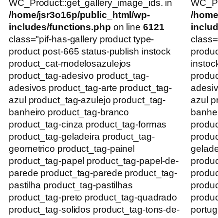
WC_Product::get_gallery_image_ids. in
WC_Pro
/home/jsr3o16p/public_html/wp-
/home
includes/functions.php
on line
6121
inclu
class="pif-has-gallery product type-
class=
product post-665 status-publish instock
produc
product_cat-modelosazulejos
instoc
product_tag-adesivo product_tag-
produc
adesivos product_tag-arte product_tag-
adesiv
azul product_tag-azulejo product_tag-
azul p
banheiro product_tag-branco
banhei
product_tag-cinza product_tag-formas
produc
product_tag-geladeira product_tag-
produc
geometrico product_tag-painel
gelade
product_tag-papel product_tag-papel-de-
produc
parede product_tag-parede product_tag-
produc
pastilha product_tag-pastilhas
produc
product_tag-preto product_tag-quadrado
produc
product_tag-solidos product_tag-tons-de-
portug