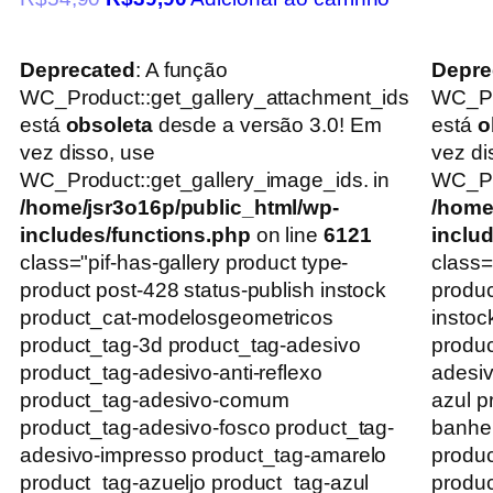
Deprecated
: A função
Depre
WC_Product::get_gallery_attachment_ids
WC_Pr
está
obsoleta
desde a versão 3.0! Em
está
o
vez disso, use
vez di
WC_Product::get_gallery_image_ids. in
WC_Pro
/home/jsr3o16p/public_html/wp-
/home
includes/functions.php
on line
6121
inclu
class="pif-has-gallery product type-
class=
product post-428 status-publish instock
produc
product_cat-modelosgeometricos
instoc
product_tag-3d product_tag-adesivo
produc
product_tag-adesivo-anti-reflexo
adesiv
product_tag-adesivo-comum
azul p
product_tag-adesivo-fosco product_tag-
banhei
adesivo-impresso product_tag-amarelo
produc
product_tag-azueljo product_tag-azul
produc