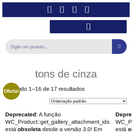
tons de cinza
Exibindo 1–16 de 17 resultados
Oferta!
Oferta!
Oferta!
Oferta!
Oferta!
Oferta!
Oferta!
Oferta!
Oferta!
Oferta!
Oferta!
Oferta!
Oferta!
Oferta!
Oferta!
Oferta!
Deprecated
: A função
Depre
WC_Product::get_gallery_attachment_ids
WC_Pr
está
obsoleta
desde a versão 3.0! Em
está
o