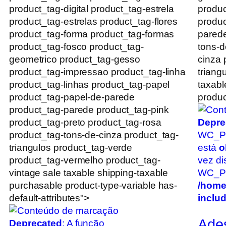
product_tag-digital product_tag-estrela
produc
product_tag-estrelas product_tag-flores
produc
product_tag-forma product_tag-formas
parede
product_tag-fosco product_tag-
tons-d
geometrico product_tag-gesso
cinza 
product_tag-impressao product_tag-linha
triang
product_tag-linhas product_tag-papel
taxabl
product_tag-papel-de-parede
produc
product_tag-parede product_tag-pink
product_tag-preto product_tag-rosa
Depre
product_tag-tons-de-cinza product_tag-
WC_Pr
triangulos product_tag-verde
está
o
product_tag-vermelho product_tag-
vez di
vintage sale taxable shipping-taxable
WC_Pro
purchasable product-type-variable has-
/home
default-attributes">
inclu
Ade
Deprecated
: A função