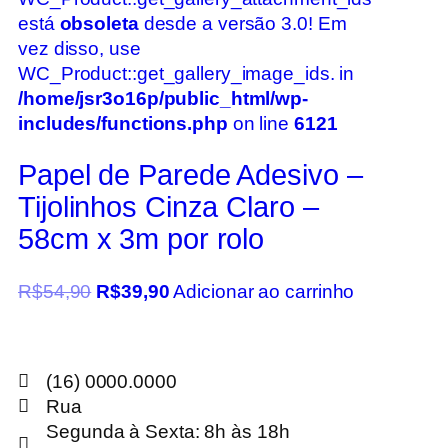
está
obsoleta
desde a versão 3.0! Em
vez disso, use
WC_Product::get_gallery_image_ids. in
/home/jsr3o16p/public_html/wp-
includes/functions.php
on line
6121
Papel de Parede Adesivo –
Tijolinhos Cinza Claro –
58cm x 3m por rolo
R$
54,90
R$
39,90
Adicionar ao carrinho
(16) 0000.0000
Rua
Segunda à Sexta: 8h às 18h