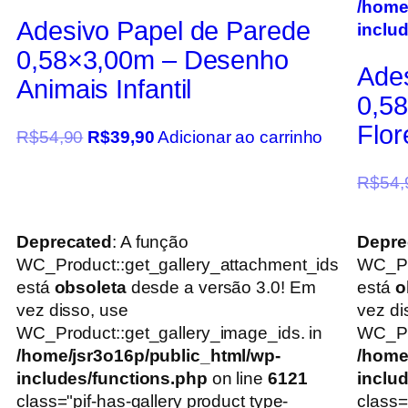
/home
Adesivo Papel de Parede
inclu
0,58×3,00m – Desenho
Ade
Animais Infantil
0,5
Flo
R$
54,90
R$
39,90
Adicionar ao carrinho
R$
54,
Deprecated
: A função
Depre
WC_Product::get_gallery_attachment_ids
WC_Pr
está
obsoleta
desde a versão 3.0! Em
está
o
vez disso, use
vez di
WC_Product::get_gallery_image_ids. in
WC_Pro
/home/jsr3o16p/public_html/wp-
/home
includes/functions.php
on line
6121
inclu
class="pif-has-gallery product type-
class=