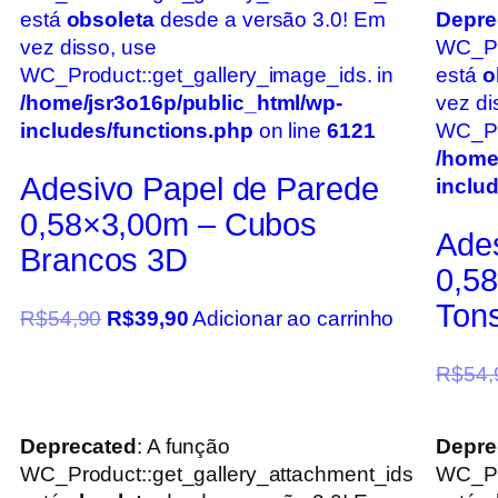
está
obsoleta
desde a versão 3.0! Em
Depre
vez disso, use
WC_Pr
WC_Product::get_gallery_image_ids. in
está
o
/home/jsr3o16p/public_html/wp-
vez di
includes/functions.php
on line
6121
WC_Pro
/home
Adesivo Papel de Parede
inclu
0,58×3,00m – Cubos
Ade
Brancos 3D
0,5
Tons
R$
54,90
R$
39,90
Adicionar ao carrinho
R$
54,
Deprecated
: A função
Depre
WC_Product::get_gallery_attachment_ids
WC_Pr