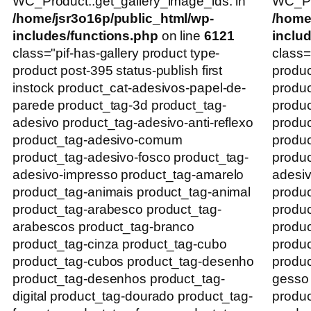
WC_Product::get_gallery_image_ids. in
WC_Pro
/home/jsr3o16p/public_html/wp-
/home
includes/functions.php
on line
6121
inclu
class="pif-has-gallery product type-
class=
product post-395 status-publish first
produc
instock product_cat-adesivos-papel-de-
produ
parede product_tag-3d product_tag-
produc
adesivo product_tag-adesivo-anti-reflexo
produc
product_tag-adesivo-comum
produ
product_tag-adesivo-fosco product_tag-
produc
adesivo-impresso product_tag-amarelo
adesiv
product_tag-animais product_tag-animal
produc
product_tag-arabesco product_tag-
produc
arabescos product_tag-branco
produc
product_tag-cinza product_tag-cubo
produc
product_tag-cubos product_tag-desenho
produc
product_tag-desenhos product_tag-
gesso
digital product_tag-dourado product_tag-
produc