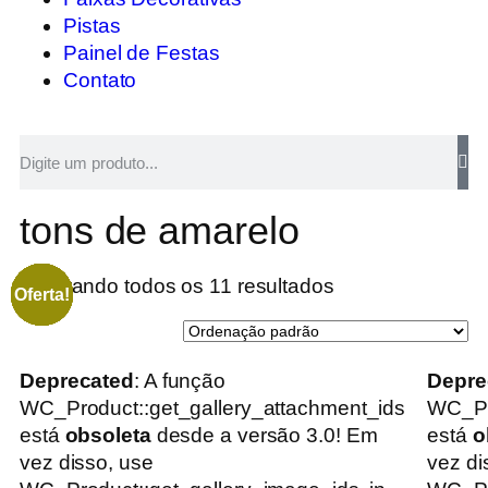
Pistas
Painel de Festas
Contato
tons de amarelo
Mostrando todos os 11 resultados
Oferta!
Oferta!
Oferta!
Oferta!
Oferta!
Oferta!
Oferta!
Oferta!
Oferta!
Oferta!
Oferta!
Deprecated
: A função
Depre
WC_Product::get_gallery_attachment_ids
WC_Pr
está
obsoleta
desde a versão 3.0! Em
está
o
vez disso, use
vez di