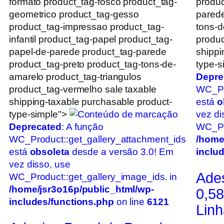
formato product_tag-fosco product_tag-
produc
geometrico product_tag-gesso
parede
product_tag-impressao product_tag-
tons-d
infantil product_tag-papel product_tag-
produc
papel-de-parede product_tag-parede
shippi
product_tag-preto product_tag-tons-de-
type-s
amarelo product_tag-triangulos
Depre
product_tag-vermelho sale taxable
WC_Pr
shipping-taxable purchasable product-
está
o
type-simple">
vez di
Deprecated
: A função
WC_Pro
WC_Product::get_gallery_attachment_ids
/home
está
obsoleta
desde a versão 3.0! Em
inclu
vez disso, use
Ade
WC_Product::get_gallery_image_ids. in
/home/jsr3o16p/public_html/wp-
0,5
includes/functions.php
on line
6121
Lin