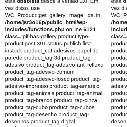
está
obsoleta
desde a versão 3.0! Em
está
o
vez disso, use
vez di
WC_Product::get_gallery_image_ids. in
WC_Pro
/home/jsr3o16p/public_html/wp-
/home
includes/functions.php
on line
6121
inclu
class="pif-has-gallery product type-
class=
product post-391 status-publish first
produc
instock product_cat-adesivos-papel-de-
produc
parede product_tag-3d product_tag-
produc
adesivo product_tag-adesivo-anti-reflexo
produc
product_tag-adesivo-comum
produ
product_tag-adesivo-fosco product_tag-
produc
adesivo-impresso product_tag-amarelo
adesiv
product_tag-animais product_tag-animal
produc
product_tag-branco product_tag-cinza
produc
product_tag-cubo product_tag-cubos
produc
product_tag-desenho product_tag-
produc
desenhos product_tag-digital
desenh