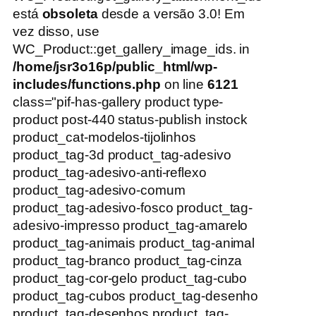
está
obsoleta
desde a versão 3.0! Em
vez disso, use
WC_Product::get_gallery_image_ids. in
/home/jsr3o16p/public_html/wp-
includes/functions.php
on line
6121
class="pif-has-gallery product type-
product post-440 status-publish instock
product_cat-modelos-tijolinhos
product_tag-3d product_tag-adesivo
product_tag-adesivo-anti-reflexo
product_tag-adesivo-comum
product_tag-adesivo-fosco product_tag-
adesivo-impresso product_tag-amarelo
product_tag-animais product_tag-animal
product_tag-branco product_tag-cinza
product_tag-cor-gelo product_tag-cubo
product_tag-cubos product_tag-desenho
product_tag-desenhos product_tag-