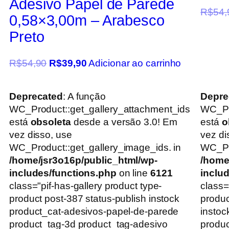
Adesivo Papel de Parede
R$
54,
0,58×3,00m – Arabesco
Preto
R$
54,90
R$
39,90
Adicionar ao carrinho
Deprecated
: A função
Depre
WC_Product::get_gallery_attachment_ids
WC_Pr
está
obsoleta
desde a versão 3.0! Em
está
o
vez disso, use
vez di
WC_Product::get_gallery_image_ids. in
WC_Pro
/home/jsr3o16p/public_html/wp-
/home
includes/functions.php
on line
6121
inclu
class="pif-has-gallery product type-
class=
product post-387 status-publish instock
produc
product_cat-adesivos-papel-de-parede
instoc
product_tag-3d product_tag-adesivo
produc