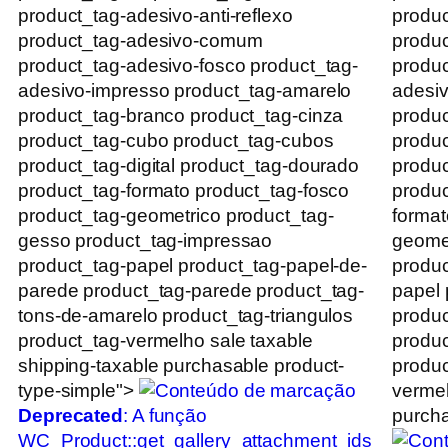
product_tag-adesivo-anti-reflexo
produc
product_tag-adesivo-comum
produ
product_tag-adesivo-fosco product_tag-
produc
adesivo-impresso product_tag-amarelo
adesiv
product_tag-branco product_tag-cinza
produc
product_tag-cubo product_tag-cubos
produc
product_tag-digital product_tag-dourado
produc
product_tag-formato product_tag-fosco
produc
product_tag-geometrico product_tag-
format
gesso product_tag-impressao
geomet
product_tag-papel product_tag-papel-de-
produc
parede product_tag-parede product_tag-
papel 
tons-de-amarelo product_tag-triangulos
produc
product_tag-vermelho sale taxable
produc
shipping-taxable purchasable product-
produc
type-simple">
vermel
Deprecated
: A função
purcha
WC_Product::get_gallery_attachment_ids