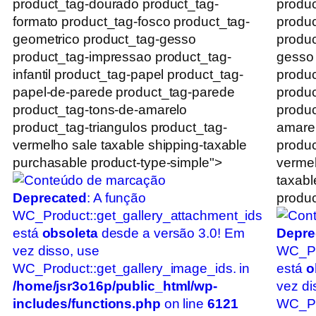
product_tag-dourado product_tag-
produc
formato product_tag-fosco product_tag-
produc
geometrico product_tag-gesso
produc
product_tag-impressao product_tag-
gesso
infantil product_tag-papel product_tag-
produc
papel-de-parede product_tag-parede
produc
product_tag-tons-de-amarelo
produc
product_tag-triangulos product_tag-
amarel
vermelho sale taxable shipping-taxable
produc
purchasable product-type-simple">
vermel
taxabl
Deprecated
: A função
produc
WC_Product::get_gallery_attachment_ids
está
obsoleta
desde a versão 3.0! Em
Depre
vez disso, use
WC_Pr
WC_Product::get_gallery_image_ids. in
está
o
/home/jsr3o16p/public_html/wp-
vez di
includes/functions.php
on line
6121
WC_Pro