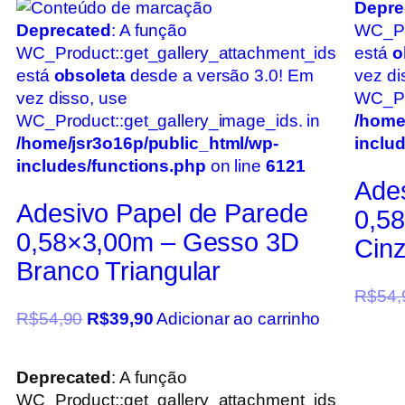
Depre
Deprecated
: A função
WC_Pr
WC_Product::get_gallery_attachment_ids
está
o
está
obsoleta
desde a versão 3.0! Em
vez di
vez disso, use
WC_Pro
WC_Product::get_gallery_image_ids. in
/home
/home/jsr3o16p/public_html/wp-
inclu
includes/functions.php
on line
6121
Ade
Adesivo Papel de Parede
0,5
0,58×3,00m – Gesso 3D
Cin
Branco Triangular
R$
54,
R$
54,90
R$
39,90
Adicionar ao carrinho
Deprecated
: A função
WC_Product::get_gallery_attachment_ids