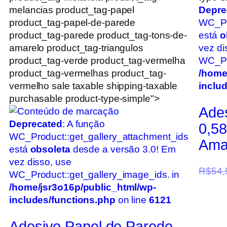
melancias product_tag-papel
Depre
product_tag-papel-de-parede
WC_Pr
product_tag-parede product_tag-tons-de-
está
o
amarelo product_tag-triangulos
vez di
product_tag-verde product_tag-vermelha
WC_Pro
product_tag-vermelhas product_tag-
/home
vermelho sale taxable shipping-taxable
inclu
purchasable product-type-simple">
Ade
Deprecated
: A função
0,5
WC_Product::get_gallery_attachment_ids
Ama
está
obsoleta
desde a versão 3.0! Em
vez disso, use
R$
54,
WC_Product::get_gallery_image_ids. in
/home/jsr3o16p/public_html/wp-
includes/functions.php
on line
6121
Adesivo Papel de Parede