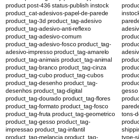
product post-436 status-publish instock
produc
product_cat-adesivos-papel-de-parede
instoc
product_tag-3d product_tag-adesivo
parede
product_tag-adesivo-anti-reflexo
adesiv
product_tag-adesivo-comum
produ
product_tag-adesivo-fosco product_tag-
produc
adesivo-impresso product_tag-amarelo
adesiv
product_tag-animais product_tag-animal
produc
product_tag-branco product_tag-cinza
produc
product_tag-cubo product_tag-cubos
produc
product_tag-desenho product_tag-
produc
desenhos product_tag-digital
gesso
product_tag-dourado product_tag-flores
produc
product_tag-formato product_tag-fosco
parede
product_tag-fruta product_tag-geometrico
tons-d
product_tag-gesso product_tag-
produc
impressao product_tag-infantil
shippi
product_tag-melancia product_tag-
type-s