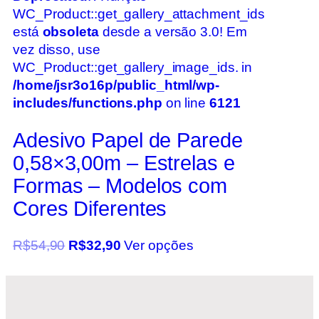
WC_Product::get_gallery_attachment_ids
está
obsoleta
desde a versão 3.0! Em
vez disso, use
WC_Product::get_gallery_image_ids. in
/home/jsr3o16p/public_html/wp-
includes/functions.php
on line
6121
Adesivo Papel de Parede
0,58×3,00m – Estrelas e
Formas – Modelos com
Cores Diferentes
R$
54,90
R$
32,90
Ver opções