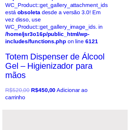
WC_Product::get_gallery_attachment_ids
está
obsoleta
desde a versão 3.0! Em
vez disso, use
WC_Product::get_gallery_image_ids. in
/home/jsr3o16p/public_html/wp-
includes/functions.php
on line
6121
Totem Dispenser de Álcool
Gel – Higienizador para
mãos
R$
520,00
R$
450,00
Adicionar ao
carrinho