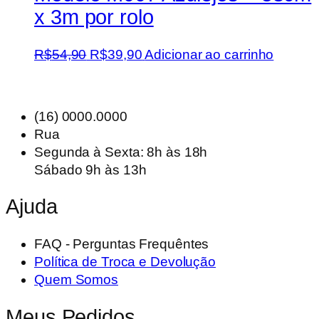
x 3m por rolo
O
O
R$
54,90
R$
39,90
Adicionar ao carrinho
preço
preço
original
atual
era:
é:
(16) 0000.0000
R$54,90.
R$39,90.
Rua
Segunda à Sexta: 8h às 18h
Sábado 9h às 13h
Ajuda
FAQ - Perguntas Frequêntes
Política de Troca e Devolução
Quem Somos
Meus Pedidos