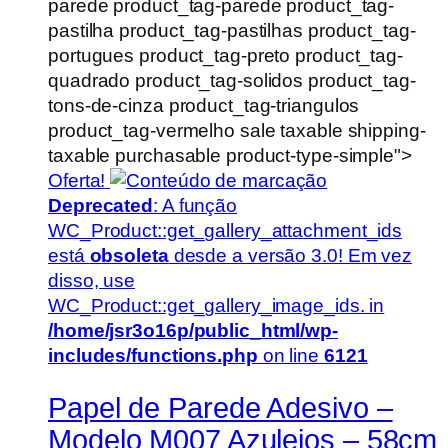
parede product_tag-parede product_tag-
pastilha product_tag-pastilhas product_tag-
portugues product_tag-preto product_tag-
quadrado product_tag-solidos product_tag-
tons-de-cinza product_tag-triangulos
product_tag-vermelho sale taxable shipping-
taxable purchasable product-type-simple">
Oferta!
Deprecated
: A função
WC_Product::get_gallery_attachment_ids
está
obsoleta
desde a versão 3.0! Em vez
disso, use
WC_Product::get_gallery_image_ids. in
/home/jsr3o16p/public_html/wp-
includes/functions.php
on line
6121
Papel de Parede Adesivo –
Modelo M007 Azulejos – 58cm