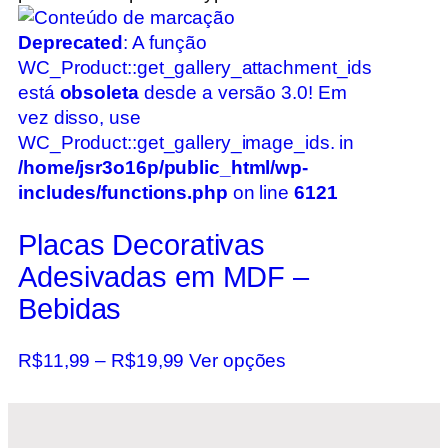
Deprecated
: A função
WC_Product::get_gallery_attachment_ids
está
obsoleta
desde a versão 3.0! Em
vez disso, use
WC_Product::get_gallery_image_ids. in
/home/jsr3o16p/public_html/wp-
includes/functions.php
on line
6121
Placas Decorativas
Adesivadas em MDF –
Bebidas
R$
11,99
–
R$
19,99
Ver opções