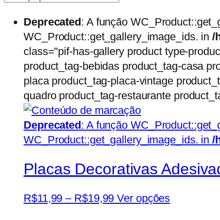
Deprecated
: A função WC_Product::get_
WC_Product::get_gallery_image_ids. in
/
class="pif-has-gallery product type-produc
product_tag-bebidas product_tag-casa pro
placa product_tag-placa-vintage product_
quadro product_tag-restaurante product_t
Deprecated
: A função WC_Product::get_
WC_Product::get_gallery_image_ids. in
/
Placas Decorativas Adesiv
Price
Este
R$
11,99
–
R$
19,99
Ver opções
range:
produto