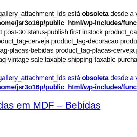
gallery_attachment_ids está
obsoleta
desde a v
home/jsr3o16p/public_html/wp-includes/func
t post-30 status-publish first instock product_c
duct_tag-cerveja product_tag-decoracao produc
tag-placas-bebidas product_tag-placas-cerveja 
ag-vintage sale taxable shipping-taxable purch
gallery_attachment_ids está
obsoleta
desde a v
home/jsr3o16p/public_html/wp-includes/func
adas em MDF – Bebidas