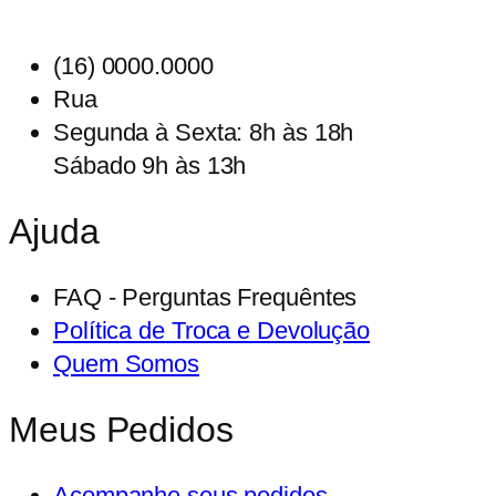
R$11,99
tem
through
várias
(16) 0000.0000
R$19,99
variantes.
Rua
As
Segunda à Sexta: 8h às 18h
opções
Sábado 9h às 13h
podem
ser
Ajuda
escolhidas
na
FAQ - Perguntas Frequêntes
página
Política de Troca e Devolução
do
Quem Somos
produto
Meus Pedidos
Acompanhe seus pedidos