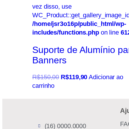
vez disso, use
WC_Product::get_gallery_image_id
/home/jsr3o16p/public_html/wp-
includes/functions.php
on line
61
Suporte de Alumínio pa
Banners
R$
150,00
R$
119,90
Adicionar ao
carrinho
Aj
FA
(16) 0000.0000