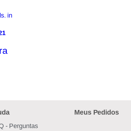
s. in
21
ra
uda
Meus Pedidos
Q - Perguntas