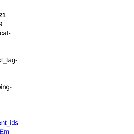
21
9
cat-
t_tag-
ping-
nt_ids
 Em