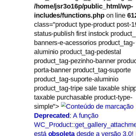
/home/jsr3o16p/public_html/wp-
includes/functions.php
on line
61
class="product type-product post-1
status-publish first instock product_
banners-e-acessorios product_tag-
aluminio product_tag-pedestal
product_tag-pezinho-banner produc
porta-banner product_tag-suporte
product_tag-suporte-aluminio
product_tag-tripe sale taxable ship
taxable purchasable product-type-
simple">
Deprecated
: A função
WC_Product::get_gallery_attachme
está
obsoleta
desde a versão 3.0!