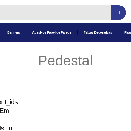
Banners
Adesivos Papel de Parede
Faixas Decorativas
Pist
Pedestal
nt_ids
 Em
s. in