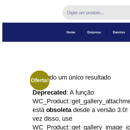
Home
Empresa
Eventos
Exibindo um único resultado
Oferta!
Deprecated
: A função
WC_Product::get_gallery_attachme
está
obsoleta
desde a versão 3.0!
vez disso, use
WC_Product::get_gallery_image_id