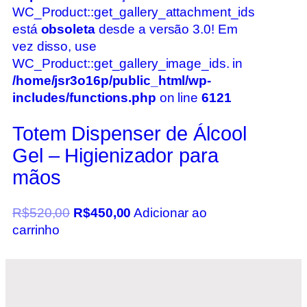
WC_Product::get_gallery_attachment_ids
está
obsoleta
desde a versão 3.0! Em
vez disso, use
WC_Product::get_gallery_image_ids. in
/home/jsr3o16p/public_html/wp-
includes/functions.php
on line
6121
Totem Dispenser de Álcool
Gel – Higienizador para
mãos
R$
520,00
R$
450,00
Adicionar ao
carrinho