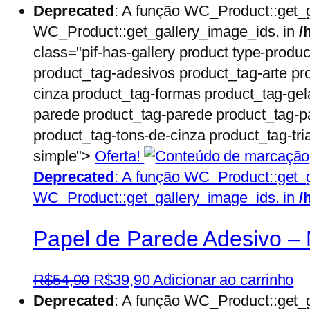
preço
preço
Deprecated
: A função WC_Product::get_
original
atual
WC_Product::get_gallery_image_ids. in
/
era:
é:
class="pif-has-gallery product type-produ
R$54,90.
R$39,90.
product_tag-adesivos product_tag-arte pr
cinza product_tag-formas product_tag-gel
parede product_tag-parede product_tag-pa
product_tag-tons-de-cinza product_tag-tri
simple">
Oferta!
Deprecated
: A função WC_Product::get_
WC_Product::get_gallery_image_ids. in
/
Papel de Parede Adesivo – 
O
O
R$
54,90
R$
39,90
Adicionar ao carrinho
preço
preço
Deprecated
: A função WC_Product::get_