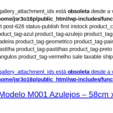
gallery_attachment_ids está
obsoleta
desde a v
home/jsr3o16p/public_html/wp-includes/func
ct post-628 status-publish first instock produc
oduct_tag-azul product_tag-azulejo product_ta
adeira product_tag-geometrico product_tag-pai
stilha product_tag-pastilhas product_tag-pret
angulos product_tag-vermelho sale taxable shi
gallery_attachment_ids está
obsoleta
desde a v
home/jsr3o16p/public_html/wp-includes/func
Modelo M001 Azulejos – 58cm x