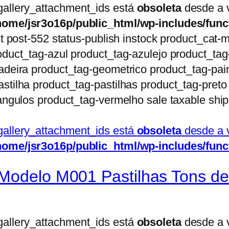
gallery_attachment_ids está
obsoleta
desde a v
home/jsr3o16p/public_html/wp-includes/func
ct post-552 status-publish instock product_cat
oduct_tag-azul product_tag-azulejo product_ta
adeira product_tag-geometrico product_tag-pai
stilha product_tag-pastilhas product_tag-pret
angulos product_tag-vermelho sale taxable shi
gallery_attachment_ids está
obsoleta
desde a v
home/jsr3o16p/public_html/wp-includes/func
Modelo M001 Pastilhas Tons de
gallery_attachment_ids está
obsoleta
desde a v