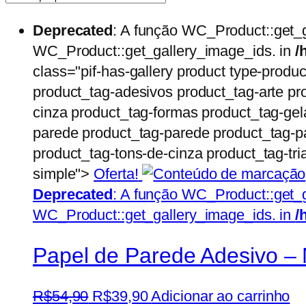
Deprecated
: A função WC_Product::get_
WC_Product::get_gallery_image_ids. in
/
class="pif-has-gallery product type-produ
product_tag-adesivos product_tag-arte pr
cinza product_tag-formas product_tag-gel
parede product_tag-parede product_tag-pa
product_tag-tons-de-cinza product_tag-tri
simple">
Oferta!
Deprecated
: A função WC_Product::get_
WC_Product::get_gallery_image_ids. in
/
Papel de Parede Adesivo – 
O
O
R$
54,90
R$
39,90
Adicionar ao carrinho