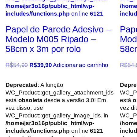
/home/jsr3o16p/public_html/wp-
/home
includes/functions.php
on line
6121
inclu
Papel de Parede Adesivo –
Pape
Modelo M005 Ripado –
Mod
58cm x 3m por rolo
58cm
R$
54,90
R$
39,90
Adicionar ao carrinho
R$
54,
Deprecated
: A função
Depre
WC_Product::get_gallery_attachment_ids
WC_Pr
está
obsoleta
desde a versão 3.0! Em
está
o
vez disso, use
vez di
WC_Product::get_gallery_image_ids. in
WC_Pro
/home/jsr3o16p/public_html/wp-
/home
includes/functions.php
on line
6121
inclu