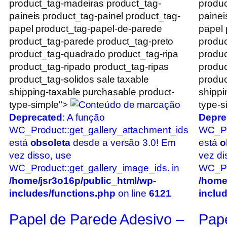
product_tag-madeiras product_tag-
produc
paineis product_tag-painel product_tag-
painei
papel product_tag-papel-de-parede
papel 
product_tag-parede product_tag-preto
produc
product_tag-quadrado product_tag-ripa
produc
product_tag-ripado product_tag-ripas
produc
product_tag-solidos sale taxable
produc
shipping-taxable purchasable product-
shippi
type-simple">
type-s
Deprecated
: A função
Depre
WC_Product::get_gallery_attachment_ids
WC_Pr
está
obsoleta
desde a versão 3.0! Em
está
o
vez disso, use
vez di
WC_Product::get_gallery_image_ids. in
WC_Pro
/home/jsr3o16p/public_html/wp-
/home
includes/functions.php
on line
6121
inclu
Papel de Parede Adesivo –
Pape