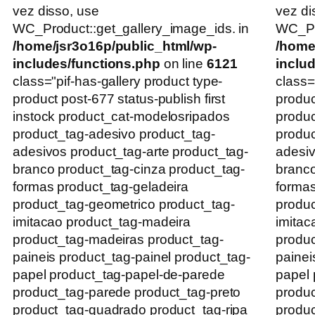
vez disso, use
vez di
WC_Product::get_gallery_image_ids. in
WC_Pro
/home/jsr3o16p/public_html/wp-
/home
includes/functions.php
on line
6121
inclu
class="pif-has-gallery product type-
class=
product post-677 status-publish first
produc
instock product_cat-modelosripados
produ
product_tag-adesivo product_tag-
produc
adesivos product_tag-arte product_tag-
adesiv
branco product_tag-cinza product_tag-
branco
formas product_tag-geladeira
formas
product_tag-geometrico product_tag-
produc
imitacao product_tag-madeira
imitac
product_tag-madeiras product_tag-
produc
paineis product_tag-painel product_tag-
painei
papel product_tag-papel-de-parede
papel 
product_tag-parede product_tag-preto
produc
product_tag-quadrado product_tag-ripa
produc