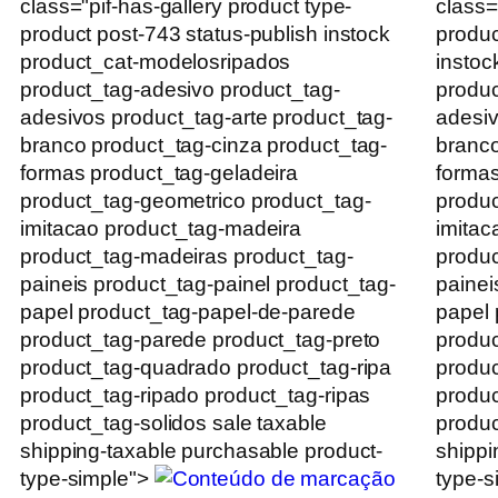
class="pif-has-gallery product type-
class=
product post-743 status-publish instock
produc
product_cat-modelosripados
instoc
product_tag-adesivo product_tag-
produc
adesivos product_tag-arte product_tag-
adesiv
branco product_tag-cinza product_tag-
branco
formas product_tag-geladeira
formas
product_tag-geometrico product_tag-
produc
imitacao product_tag-madeira
imitac
product_tag-madeiras product_tag-
produc
paineis product_tag-painel product_tag-
painei
papel product_tag-papel-de-parede
papel 
product_tag-parede product_tag-preto
produc
product_tag-quadrado product_tag-ripa
produc
product_tag-ripado product_tag-ripas
produc
product_tag-solidos sale taxable
produc
shipping-taxable purchasable product-
shippi
type-simple">
type-s