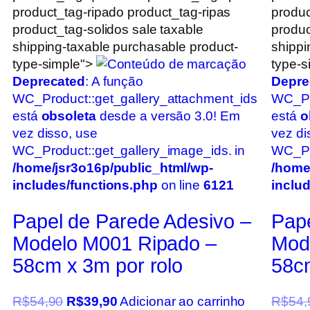
product_tag-ripado product_tag-ripas
produc
product_tag-solidos sale taxable
produc
shipping-taxable purchasable product-
shippi
type-simple">
type-s
Deprecated
: A função
Depre
WC_Product::get_gallery_attachment_ids
WC_Pr
está
obsoleta
desde a versão 3.0! Em
está
o
vez disso, use
vez di
WC_Product::get_gallery_image_ids. in
WC_Pro
/home/jsr3o16p/public_html/wp-
/home
includes/functions.php
on line
6121
inclu
Papel de Parede Adesivo –
Pape
Modelo M001 Ripado –
Mod
58cm x 3m por rolo
58cm
R$
54,90
R$
39,90
Adicionar ao carrinho
R$
54,