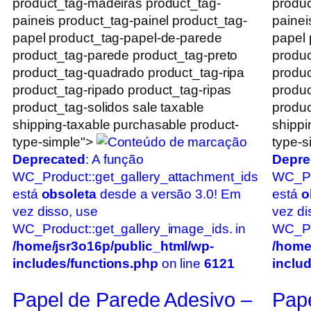
product_tag-madeiras product_tag-
produc
paineis product_tag-painel product_tag-
painei
papel product_tag-papel-de-parede
papel 
product_tag-parede product_tag-preto
produc
product_tag-quadrado product_tag-ripa
produc
product_tag-ripado product_tag-ripas
produc
product_tag-solidos sale taxable
produc
shipping-taxable purchasable product-
shippi
type-simple">
type-s
Deprecated
: A função
Depre
WC_Product::get_gallery_attachment_ids
WC_Pr
está
obsoleta
desde a versão 3.0! Em
está
o
vez disso, use
vez di
WC_Product::get_gallery_image_ids. in
WC_Pro
/home/jsr3o16p/public_html/wp-
/home
includes/functions.php
on line
6121
inclu
Papel de Parede Adesivo –
Pape