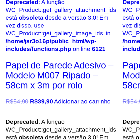
Deprecated
: A função
Depre
WC_Product::get_gallery_attachment_ids
WC_Pr
está
obsoleta
desde a versão 3.0! Em
está
o
vez disso, use
vez di
WC_Product::get_gallery_image_ids. in
WC_Pro
/home/jsr3o16p/public_html/wp-
/home
includes/functions.php
on line
6121
inclu
Papel de Parede Adesivo –
Pape
Modelo M007 Ripado –
Mod
58cm x 3m por rolo
58cm
R$
54,90
R$
39,90
Adicionar ao carrinho
R$
54,
Deprecated
: A função
Depre
WC_Product::get_gallery_attachment_ids
WC_Pr
está
obsoleta
desde a versão 3.0! Em
está
o