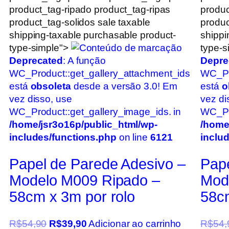
product_tag-ripado product_tag-ripas
produc
product_tag-solidos sale taxable
produc
shipping-taxable purchasable product-
shippi
type-simple">
type-s
Deprecated
: A função
Depre
WC_Product::get_gallery_attachment_ids
WC_Pr
está
obsoleta
desde a versão 3.0! Em
está
o
vez disso, use
vez di
WC_Product::get_gallery_image_ids. in
WC_Pro
/home/jsr3o16p/public_html/wp-
/home
includes/functions.php
on line
6121
inclu
Papel de Parede Adesivo –
Pape
Modelo M009 Ripado –
Mod
58cm x 3m por rolo
58cm
R$
54,90
R$
39,90
Adicionar ao carrinho
R$
54,