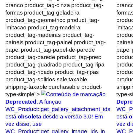
branco product_tag-cinza product_tag-
branco
formas product_tag-geladeira
formas
product_tag-geometrico product_tag-
produc
imitacao product_tag-madeira
imitac
product_tag-madeiras product_tag-
produc
paineis product_tag-painel product_tag-
painei
papel product_tag-papel-de-parede
papel 
product_tag-parede product_tag-preto
produc
product_tag-quadrado product_tag-ripa
produc
product_tag-ripado product_tag-ripas
produc
product_tag-solidos sale taxable
produc
shipping-taxable purchasable product-
shippi
type-simple">
type-s
Deprecated
: A função
Depre
WC_Product::get_gallery_attachment_ids
WC_Pr
está
obsoleta
desde a versão 3.0! Em
está
o
vez disso, use
vez di
WC_Product::get_gallery_image_ids. in
WC_Pro