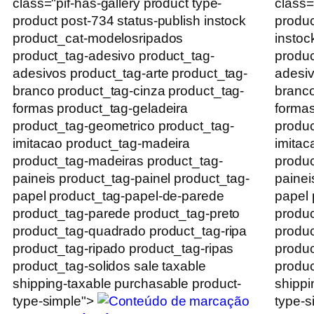
class="pif-has-gallery product type-
class=
product post-734 status-publish instock
produc
product_cat-modelosripados
instoc
product_tag-adesivo product_tag-
produc
adesivos product_tag-arte product_tag-
adesiv
branco product_tag-cinza product_tag-
branco
formas product_tag-geladeira
formas
product_tag-geometrico product_tag-
produc
imitacao product_tag-madeira
imitac
product_tag-madeiras product_tag-
produc
paineis product_tag-painel product_tag-
painei
papel product_tag-papel-de-parede
papel 
product_tag-parede product_tag-preto
produc
product_tag-quadrado product_tag-ripa
produc
product_tag-ripado product_tag-ripas
produc
product_tag-solidos sale taxable
produc
shipping-taxable purchasable product-
shippi
type-simple">
type-s