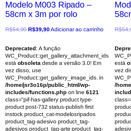
Modelo M003 Ripado –
Mod
58cm x 3m por rolo
58cm
R$
54,90
R$
39,90
Adicionar ao carrinho
R$
54,
Deprecated
: A função
Depre
WC_Product::get_gallery_attachment_ids
WC_Pr
está
obsoleta
desde a versão 3.0! Em
está
o
vez disso, use
vez di
WC_Product::get_gallery_image_ids. in
WC_Pro
/home/jsr3o16p/public_html/wp-
/home
includes/functions.php
on line
6121
inclu
class="pif-has-gallery product type-
class=
product post-732 status-publish first
produc
instock product_cat-modelosripados
produ
product_tag-adesivo product_tag-
produc
adesivos product_tag-arte product_tag-
adesiv