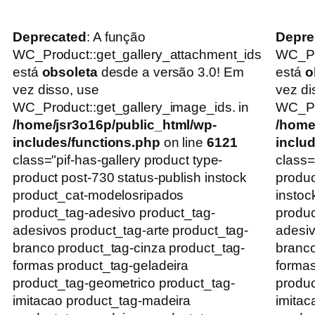
Deprecated
: A função
Depre
WC_Product::get_gallery_attachment_ids
WC_Pr
está
obsoleta
desde a versão 3.0! Em
está
o
vez disso, use
vez di
WC_Product::get_gallery_image_ids. in
WC_Pro
/home/jsr3o16p/public_html/wp-
/home
includes/functions.php
on line
6121
inclu
class="pif-has-gallery product type-
class=
product post-730 status-publish instock
produc
product_cat-modelosripados
instoc
product_tag-adesivo product_tag-
produc
adesivos product_tag-arte product_tag-
adesiv
branco product_tag-cinza product_tag-
branco
formas product_tag-geladeira
formas
product_tag-geometrico product_tag-
produc
imitacao product_tag-madeira
imitac