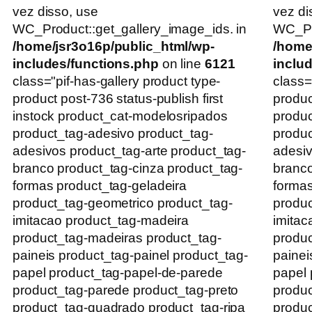
vez disso, use
vez di
WC_Product::get_gallery_image_ids. in
WC_Pro
/home/jsr3o16p/public_html/wp-
/home
includes/functions.php
on line
6121
inclu
class="pif-has-gallery product type-
class=
product post-736 status-publish first
produc
instock product_cat-modelosripados
produ
product_tag-adesivo product_tag-
produc
adesivos product_tag-arte product_tag-
adesiv
branco product_tag-cinza product_tag-
branco
formas product_tag-geladeira
formas
product_tag-geometrico product_tag-
produc
imitacao product_tag-madeira
imitac
product_tag-madeiras product_tag-
produc
paineis product_tag-painel product_tag-
painei
papel product_tag-papel-de-parede
papel 
product_tag-parede product_tag-preto
produc
product_tag-quadrado product_tag-ripa
produc