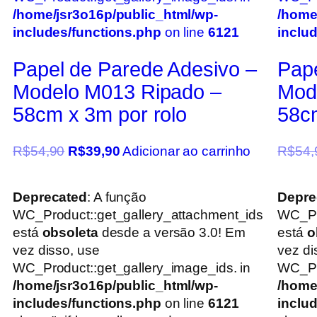
/home/jsr3o16p/public_html/wp-
/home
includes/functions.php
on line
6121
inclu
Papel de Parede Adesivo –
Pape
Modelo M013 Ripado –
Mod
58cm x 3m por rolo
58cm
R$
54,90
R$
39,90
Adicionar ao carrinho
R$
54,
Deprecated
: A função
Depre
WC_Product::get_gallery_attachment_ids
WC_Pr
está
obsoleta
desde a versão 3.0! Em
está
o
vez disso, use
vez di
WC_Product::get_gallery_image_ids. in
WC_Pro
/home/jsr3o16p/public_html/wp-
/home
includes/functions.php
on line
6121
inclu