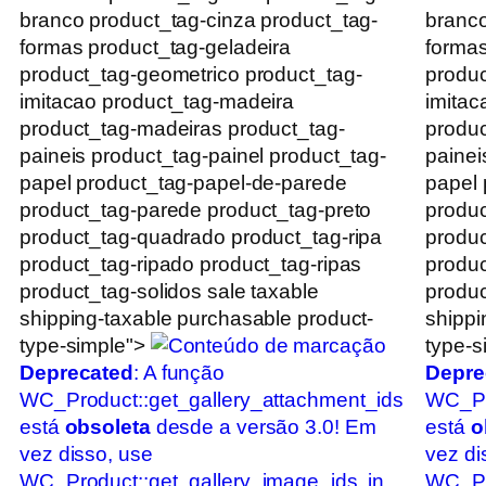
branco product_tag-cinza product_tag-
branco
formas product_tag-geladeira
formas
product_tag-geometrico product_tag-
produc
imitacao product_tag-madeira
imitac
product_tag-madeiras product_tag-
produc
paineis product_tag-painel product_tag-
painei
papel product_tag-papel-de-parede
papel 
product_tag-parede product_tag-preto
produc
product_tag-quadrado product_tag-ripa
produc
product_tag-ripado product_tag-ripas
produc
product_tag-solidos sale taxable
produc
shipping-taxable purchasable product-
shippi
type-simple">
type-s
Deprecated
: A função
Depre
WC_Product::get_gallery_attachment_ids
WC_Pr
está
obsoleta
desde a versão 3.0! Em
está
o
vez disso, use
vez di
WC_Product::get_gallery_image_ids. in
WC_Pro