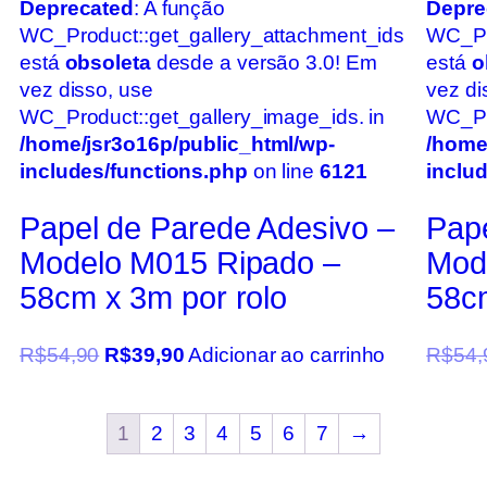
Deprecated
: A função
Depre
WC_Product::get_gallery_attachment_ids
WC_Pr
está
obsoleta
desde a versão 3.0! Em
está
o
vez disso, use
vez di
WC_Product::get_gallery_image_ids. in
WC_Pro
/home/jsr3o16p/public_html/wp-
/home
includes/functions.php
on line
6121
inclu
Papel de Parede Adesivo –
Pape
Modelo M015 Ripado –
Mod
58cm x 3m por rolo
58cm
R$
54,90
R$
39,90
Adicionar ao carrinho
R$
54,
1
2
3
4
5
6
7
→