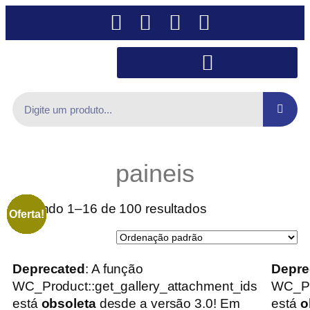
paineis
Exibindo 1–16 de 100 resultados
Oferta!
Oferta!
Oferta!
Oferta!
Oferta!
Oferta!
Oferta!
Oferta!
Oferta!
Oferta!
Oferta!
Oferta!
Oferta!
Oferta!
Oferta!
Oferta!
Deprecated
: A função
Depre
WC_Product::get_gallery_attachment_ids
WC_Pr
está
obsoleta
desde a versão 3.0! Em
está
o