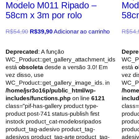
Modelo M011 Ripado –
Mod
58cm x 3m por rolo
58cm
R$
54,90
R$
39,90
Adicionar ao carrinho
R$
54,
Deprecated
: A função
Depre
WC_Product::get_gallery_attachment_ids
WC_Pr
está
obsoleta
desde a versão 3.0! Em
está
o
vez disso, use
vez di
WC_Product::get_gallery_image_ids. in
WC_Pro
/home/jsr3o16p/public_html/wp-
/home
includes/functions.php
on line
6121
inclu
class="pif-has-gallery product type-
class=
product post-741 status-publish first
produc
instock product_cat-modelosripados
produ
product_tag-adesivo product_tag-
produc
adesivos product_tag-arte product_tag-
adesiv