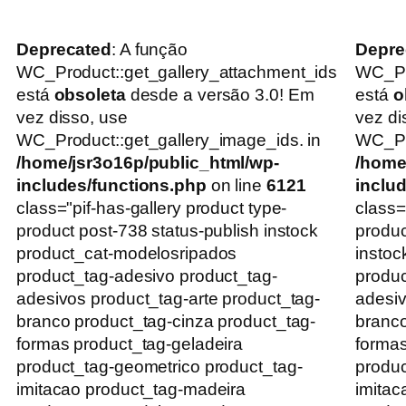
Deprecated
: A função
Depre
WC_Product::get_gallery_attachment_ids
WC_Pr
está
obsoleta
desde a versão 3.0! Em
está
o
vez disso, use
vez di
WC_Product::get_gallery_image_ids. in
WC_Pro
/home/jsr3o16p/public_html/wp-
/home
includes/functions.php
on line
6121
inclu
class="pif-has-gallery product type-
class=
product post-738 status-publish instock
produc
product_cat-modelosripados
instoc
product_tag-adesivo product_tag-
produc
adesivos product_tag-arte product_tag-
adesiv
branco product_tag-cinza product_tag-
branco
formas product_tag-geladeira
formas
product_tag-geometrico product_tag-
produc
imitacao product_tag-madeira
imitac