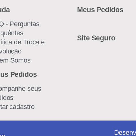
uda
Meus Pedidos
Q - Perguntas
equêntes
Site Seguro
ítica de Troca e
volução
em Somos
us Pedidos
ompanhe seus
didos
tar cadastro
Desenv