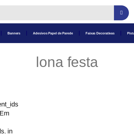
Banners
Adesivos Papel de Parede
Faixas Decorativas
Pist
lona festa
nt_ids
 Em
s. in