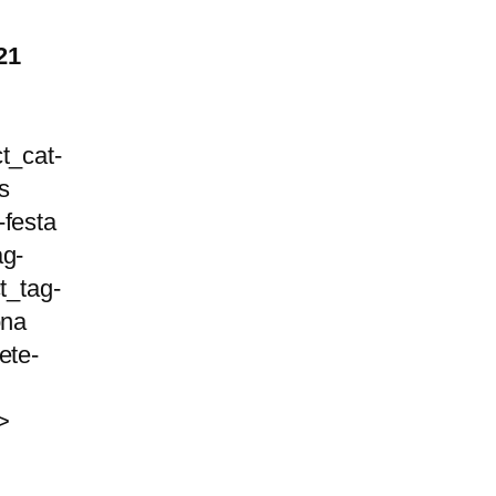
21
t_cat-
s
-festa
ag-
t_tag-
ona
ete-
>