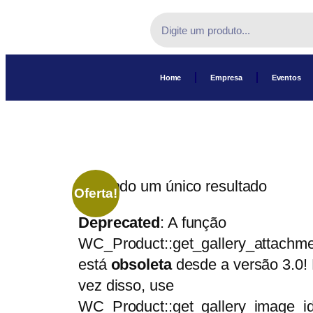
Home
Empresa
Eventos
Exibindo um único resultado
Oferta!
Deprecated
: A função
WC_Product::get_gallery_attachme
está
obsoleta
desde a versão 3.0!
vez disso, use
WC_Product::get_gallery_image_id