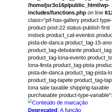
/home/jsr3o16p/public_html/wp-
includes/functions.php
on line
61
class="pif-has-gallery product type-
product post-22 status-publish first
instock product_cat-eventos produc
pista-de-danca product_tag-15-ano
product_tag-debutante product_tag
product_tag-lona-evento product_t
lona-festa product_tag-pista produc
pista-de-danca product_tag-pista-l
product_tag-tapete product_tag-tap
lona sale taxable shipping-taxable
purchasable product-type-variable"
Deprecated
: A função