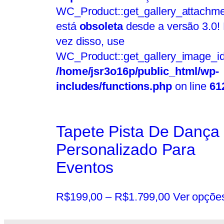
WC_Product::get_gallery_attachme
está
obsoleta
desde a versão 3.0!
vez disso, use
WC_Product::get_gallery_image_id
/home/jsr3o16p/public_html/wp-
includes/functions.php
on line
61
Tapete Pista De Dança
Personalizado Para
Eventos
R$
199,00
–
R$
1.799,00
Ver opçõe