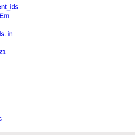
nt_ids
 Em
s. in
21
s