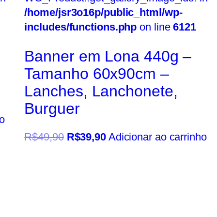
/home/jsr3o16p/public_html/wp-
includes/functions.php
on line
6121
Banner em Lona 440g –
Tamanho 60x90cm –
Lanches, Lanchonete,
Burguer
o
R$
49,90
R$
39,90
Adicionar ao carrinho