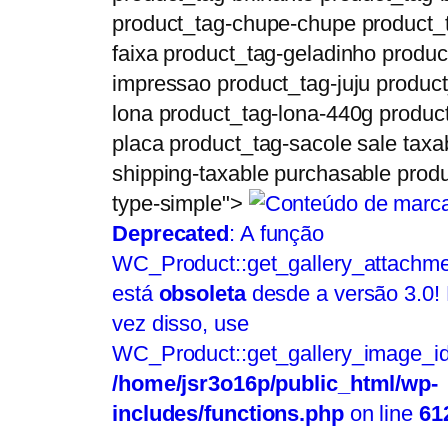
product_tag-chupe-chupe product_
faixa product_tag-geladinho produc
impressao product_tag-juju product
lona product_tag-lona-440g produc
placa product_tag-sacole sale taxa
shipping-taxable purchasable produ
type-simple">
Deprecated
: A função
WC_Product::get_gallery_attachme
está
obsoleta
desde a versão 3.0!
vez disso, use
WC_Product::get_gallery_image_id
/home/jsr3o16p/public_html/wp-
includes/functions.php
on line
61