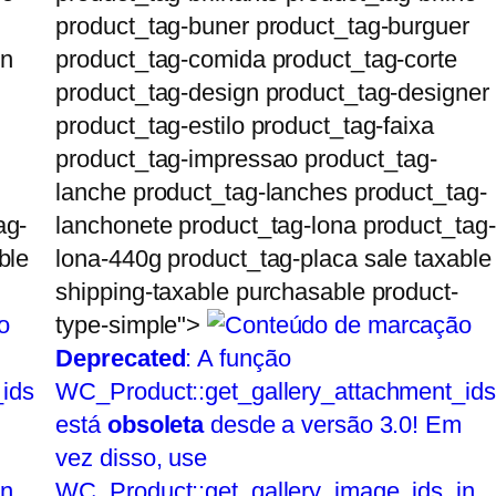
product_tag-buner product_tag-burguer
gn
product_tag-comida product_tag-corte
product_tag-design product_tag-designer
product_tag-estilo product_tag-faixa
product_tag-impressao product_tag-
lanche product_tag-lanches product_tag-
ag-
lanchonete product_tag-lona product_tag-
ble
lona-440g product_tag-placa sale taxable
shipping-taxable purchasable product-
type-simple">
Deprecated
: A função
ids
WC_Product::get_gallery_attachment_ids
está
obsoleta
desde a versão 3.0! Em
vez disso, use
in
WC_Product::get_gallery_image_ids. in