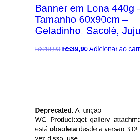
Banner em Lona 440g 
Tamanho 60x90cm –
Geladinho, Sacolé, Juj
R$
49,90
R$
39,90
Adicionar ao car
Deprecated
: A função
WC_Product::get_gallery_attachme
está
obsoleta
desde a versão 3.0!
vez disso, use