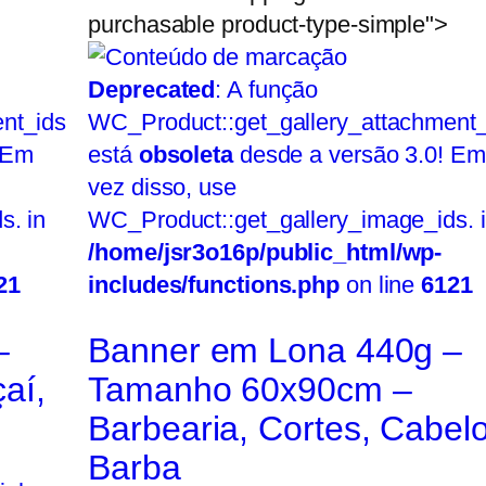
purchasable product-type-simple">
Deprecated
: A função
nt_ids
WC_Product::get_gallery_attachment_
 Em
está
obsoleta
desde a versão 3.0! Em
vez disso, use
s. in
WC_Product::get_gallery_image_ids. 
/home/jsr3o16p/public_html/wp-
21
includes/functions.php
on line
6121
–
Banner em Lona 440g –
aí,
Tamanho 60x90cm –
Barbearia, Cortes, Cabelo
Barba