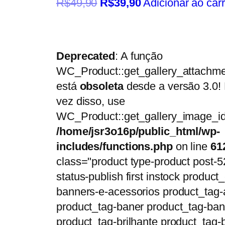
R$
49,90
R$
39,90
Adicionar ao car
Deprecated
: A função
WC_Product::get_gallery_attachme
está
obsoleta
desde a versão 3.0!
vez disso, use
WC_Product::get_gallery_image_id
/home/jsr3o16p/public_html/wp-
includes/functions.php
on line
61
class="product type-product post-5
status-publish first instock product_
banners-e-acessorios product_tag-
product_tag-baner product_tag-ban
product_tag-brilhante product_tag-b