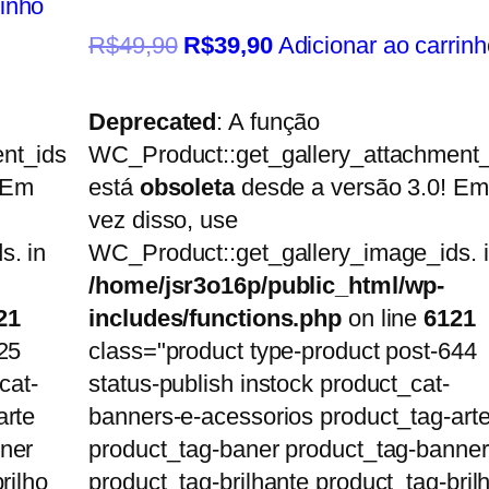
rinho
R$
49,90
R$
39,90
Adicionar ao carrinh
Deprecated
: A função
nt_ids
WC_Product::get_gallery_attachment_
 Em
está
obsoleta
desde a versão 3.0! Em
vez disso, use
s. in
WC_Product::get_gallery_image_ids. 
/home/jsr3o16p/public_html/wp-
21
includes/functions.php
on line
6121
25
class="product type-product post-644
cat-
status-publish instock product_cat-
arte
banners-e-acessorios product_tag-art
ner
product_tag-baner product_tag-banner
rilho
product_tag-brilhante product_tag-bril