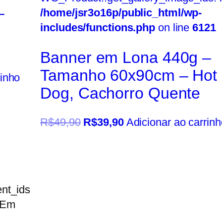
–
/home/jsr3o16p/public_html/wp-
includes/functions.php
on line
6121
u
Banner em Lona 440g –
Tamanho 60x90cm – Hot
rinho
Dog, Cachorro Quente
R$
49,90
R$
39,90
Adicionar ao carrinh
nt_ids
 Em