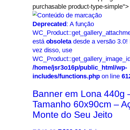
purchasable product-type-simple">
Deprecated
: A função
WC_Product::get_gallery_attachme
está
obsoleta
desde a versão 3.0!
vez disso, use
WC_Product::get_gallery_image_id
/home/jsr3o16p/public_html/wp-
includes/functions.php
on line
61
Banner em Lona 440g 
Tamanho 60x90cm – Aç
Monte do Seu Jeito