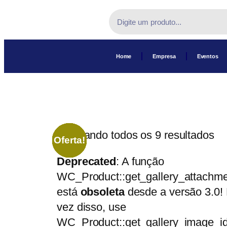
Home
Empresa
Eventos
Mostrando todos os 9 resultados
Oferta!
Oferta!
Oferta!
Oferta!
Oferta!
Oferta!
Oferta!
Oferta!
Oferta!
Deprecated
: A função
WC_Product::get_gallery_attachme
está
obsoleta
desde a versão 3.0!
vez disso, use
WC_Product::get_gallery_image_id