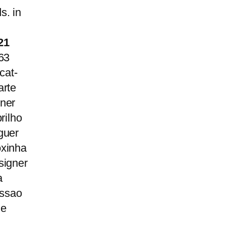
s. in
21
63
cat-
arte
ner
rilho
guer
oxinha
signer
a
essao
he