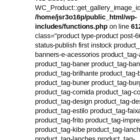
WC_Product::get_gallery_image_id
/home/jsr3o16p/public_html/wp-
includes/functions.php
on line
61
class="product type-product post-6
status-publish first instock product_
banners-e-acessorios product_tag-
product_tag-baner product_tag-ban
product_tag-brilhante product_tag-b
product_tag-buner product_tag-bur
product_tag-comida product_tag-c
product_tag-design product_tag-de
product_tag-estilo product_tag-faix
product_tag-frito product_tag-impr
product_tag-kibe product_tag-lanc
product_tag-lanches product_tag-