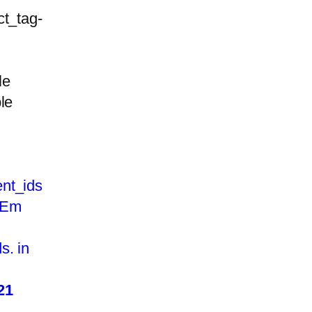
ct_tag-
le
le
nt_ids
 Em
s. in
21