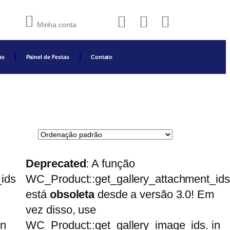
Minha conta
as
Painel de Festas
Contato
Deprecated
: A função
ids
WC_Product::get_gallery_attachment_ids
está
obsoleta
desde a versão 3.0! Em
vez disso, use
in
WC_Product::get_gallery_image_ids. in