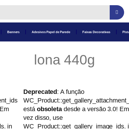
Banners
Adesivos Papel de Parede
Faixas Decorativas
Pist
lona 440g
Deprecated
: A função
nt_ids
WC_Product::get_gallery_attachment_
 Em
está
obsoleta
desde a versão 3.0! Em
vez disso, use
s. in
WC_Product::get_gallery_image_ids. 