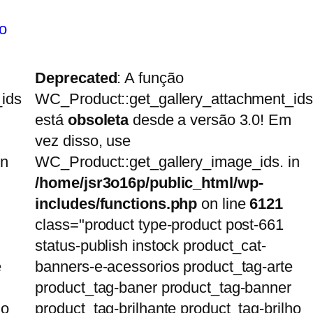
o
Deprecated
: A função
ids
WC_Product::get_gallery_attachment_ids
está
obsoleta
desde a versão 3.0! Em
vez disso, use
in
WC_Product::get_gallery_image_ids. in
/home/jsr3o16p/public_html/wp-
includes/functions.php
on line
6121
class="product type-product post-661
status-publish instock product_cat-
e
banners-e-acessorios product_tag-arte
product_tag-baner product_tag-banner
ho
product_tag-brilhante product_tag-brilho