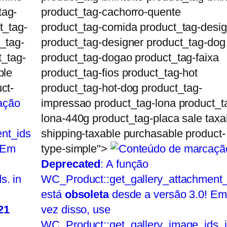
tag-
product_tag-cachorro-quente
t_tag-
product_tag-comida product_tag-desi
_tag-
product_tag-designer product_tag-dog
t_tag-
product_tag-dogao product_tag-faixa
ble
product_tag-fios product_tag-hot
ct-
product_tag-hot-dog product_tag-
impressao product_tag-lona product_t
lona-440g product_tag-placa sale taxa
nt_ids
shipping-taxable purchasable product-
 Em
type-simple">
Deprecated
: A função
s. in
WC_Product::get_gallery_attachment_
está
obsoleta
desde a versão 3.0! Em
21
vez disso, use
WC_Product::get_gallery_image_ids. 