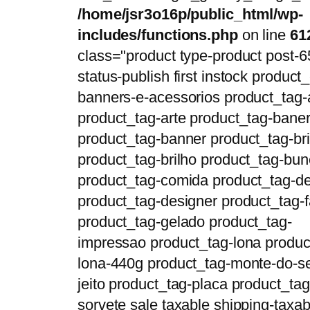
/home/jsr3o16p/public_html/wp-
includes/functions.php
on line
61
class="product type-product post-6
status-publish first instock product_
banners-e-acessorios product_tag-
product_tag-arte product_tag-bane
product_tag-banner product_tag-bri
product_tag-brilho product_tag-bun
product_tag-comida product_tag-d
product_tag-designer product_tag-f
product_tag-gelado product_tag-
impressao product_tag-lona produc
lona-440g product_tag-monte-do-s
jeito product_tag-placa product_tag
sorvete sale taxable shipping-taxab