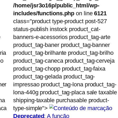
/home/jsr3o16p/public_html/wp-
includes/functions.php
on line
6121
class="product type-product post-527
status-publish instock product_cat-
e
banners-e-acessorios product_tag-arte
product_tag-baner product_tag-banner
ria
product_tag-brilhante product_tag-brilho
ho
product_tag-caneca product_tag-cerveja
product_tag-chopp product_tag-faixa
product_tag-gelada product_tag-
ner
impressao product_tag-lona product_tag-
lona-440g product_tag-placa sale taxable
na
shipping-taxable purchasable product-
aca
type-simple">
Deprecated
: A função