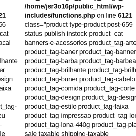
/home/jsr3o16p/public_html/wp-
21
includes/functions.php
on line
6121
56
class="product type-product post-659
cat-
status-publish instock product_cat-
acai
banners-e-acessorios product_tag-art
r
product_tag-baner product_tag-banner
lhante
product_tag-barba product_tag-barbea
er
product_tag-brilhante product_tag-bril
esign
product_tag-buner product_tag-cabelo
aixa
product_tag-comida product_tag-corte
product_tag-design product_tag-desig
t_tag-
product_tag-estilo product_tag-faixa
eu-
product_tag-impressao product_tag-lo
-
product_tag-lona-440g product_tag-pl
le
sale taxable shipping-taxable