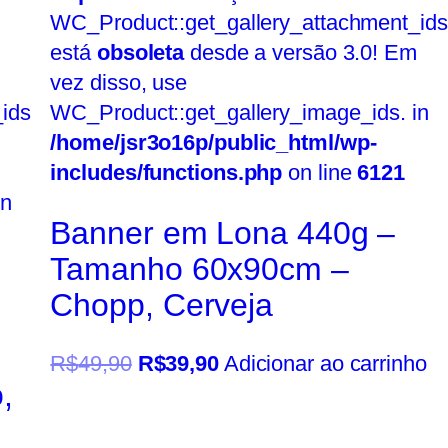
WC_Product::get_gallery_attachment_ids
está
obsoleta
desde a versão 3.0! Em
vez disso, use
ids
WC_Product::get_gallery_image_ids. in
/home/jsr3o16p/public_html/wp-
includes/functions.php
on line
6121
in
Banner em Lona 440g –
Tamanho 60x90cm –
Chopp, Cerveja
R$
49,90
R$
39,90
Adicionar ao carrinho
,