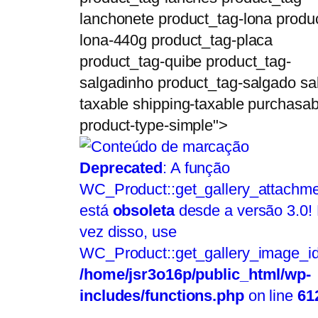
lanchonete product_tag-lona produ
lona-440g product_tag-placa
product_tag-quibe product_tag-
salgadinho product_tag-salgado sa
taxable shipping-taxable purchasab
product-type-simple">
Deprecated
: A função
WC_Product::get_gallery_attachme
está
obsoleta
desde a versão 3.0!
vez disso, use
WC_Product::get_gallery_image_id
/home/jsr3o16p/public_html/wp-
includes/functions.php
on line
61