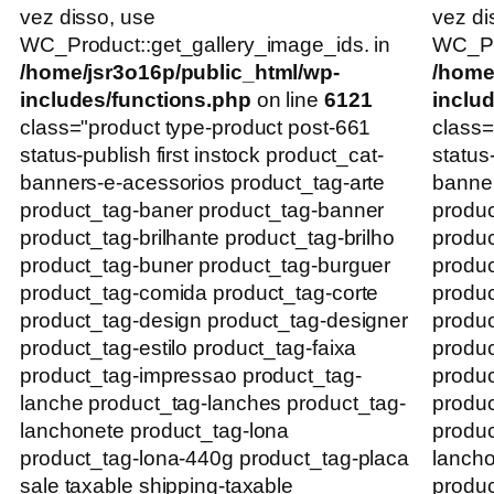
vez disso, use
vez di
WC_Product::get_gallery_image_ids. in
WC_Pro
/home/jsr3o16p/public_html/wp-
/home
includes/functions.php
on line
6121
inclu
class="product type-product post-661
class=
status-publish first instock product_cat-
status
banners-e-acessorios product_tag-arte
banner
product_tag-baner product_tag-banner
produc
product_tag-brilhante product_tag-brilho
produc
product_tag-buner product_tag-burguer
produc
product_tag-comida product_tag-corte
produc
product_tag-design product_tag-designer
produc
product_tag-estilo product_tag-faixa
produc
product_tag-impressao product_tag-
produc
lanche product_tag-lanches product_tag-
produc
lanchonete product_tag-lona
produc
product_tag-lona-440g product_tag-placa
lancho
sale taxable shipping-taxable
produc