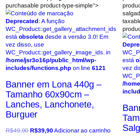
purchasable product-type-simple">
produc
salgad
Deprecated
: A função
taxabl
WC_Product::get_gallery_attachment_ids
produc
está
obsoleta
desde a versão 3.0! Em
vez disso, use
Depre
WC_Product::get_gallery_image_ids. in
WC_Pr
/home/jsr3o16p/public_html/wp-
está
o
includes/functions.php
on line
6121
vez di
WC_Pro
Banner em Lona 440g –
/home
inclu
Tamanho 60x90cm –
Lanches, Lanchonete,
Ban
Burguer
Tam
Salg
R$
49,90
R$
39,90
Adicionar ao carrinho