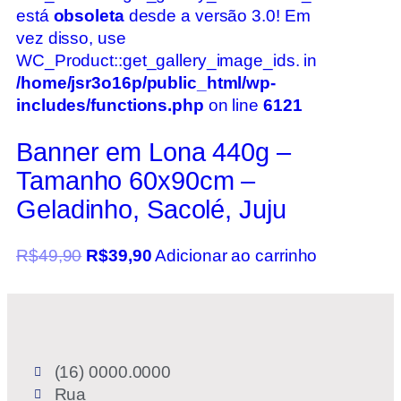
está
obsoleta
desde a versão 3.0! Em
vez disso, use
WC_Product::get_gallery_image_ids. in
/home/jsr3o16p/public_html/wp-
includes/functions.php
on line
6121
Banner em Lona 440g –
Tamanho 60x90cm –
Geladinho, Sacolé, Juju
R$
49,90
R$
39,90
Adicionar ao carrinho
(16) 0000.0000
Rua