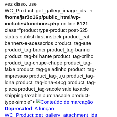
vez disso, use
WC_Product::get_gallery_image_ids. in
/home/jsr3o16p/public_html/wp-
includes/functions.php
on line
6121
class="product type-product post-525
status-publish first instock product_cat-
banners-e-acessorios product_tag-arte
product_tag-baner product_tag-banner
product_tag-brilhante product_tag-brilho
product_tag-chupe-chupe product_tag-
faixa product_tag-geladinho product_tag-
impressao product_tag-juju product_tag-
lona product_tag-lona-440g product_tag-
placa product_tag-sacole sale taxable
shipping-taxable purchasable product-
type-simple">
Deprecated
: A função
WC_Product::get_gallery_attachment_ids