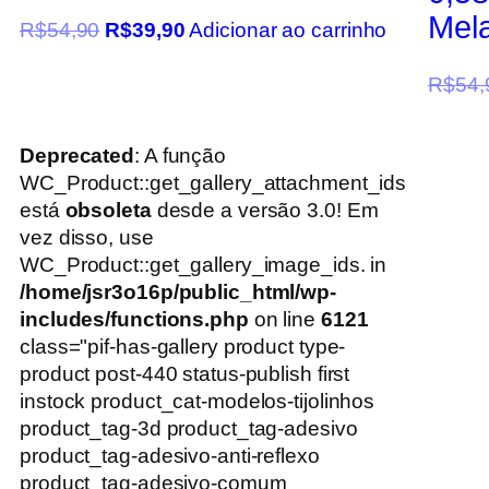
Mel
R$
54,90
R$
39,90
Adicionar ao carrinho
R$
54,
Deprecated
: A função
WC_Product::get_gallery_attachment_ids
está
obsoleta
desde a versão 3.0! Em
vez disso, use
WC_Product::get_gallery_image_ids. in
/home/jsr3o16p/public_html/wp-
includes/functions.php
on line
6121
class="pif-has-gallery product type-
product post-440 status-publish first
instock product_cat-modelos-tijolinhos
product_tag-3d product_tag-adesivo
product_tag-adesivo-anti-reflexo
product_tag-adesivo-comum