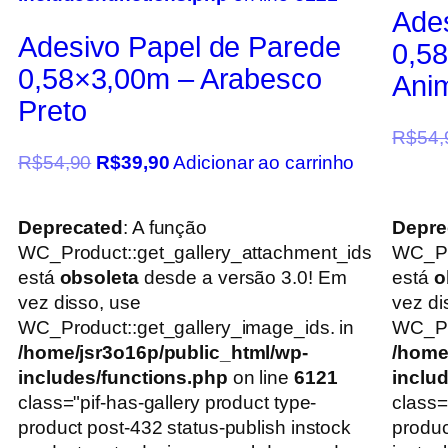
Ade
Adesivo Papel de Parede
0,5
0,58×3,00m – Arabesco
Anim
Preto
R$
54,
R$
54,90
R$
39,90
Adicionar ao carrinho
Deprecated
: A função
Depre
WC_Product::get_gallery_attachment_ids
WC_Pr
está
obsoleta
desde a versão 3.0! Em
está
o
vez disso, use
vez di
WC_Product::get_gallery_image_ids. in
WC_Pro
/home/jsr3o16p/public_html/wp-
/home
includes/functions.php
on line
6121
inclu
class="pif-has-gallery product type-
class=
product post-432 status-publish instock
produc