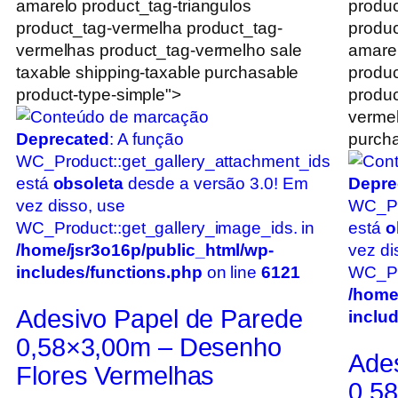
amarelo product_tag-triangulos
produc
product_tag-vermelha product_tag-
produc
vermelhas product_tag-vermelho sale
amarel
taxable shipping-taxable purchasable
produc
product-type-simple">
produc
vermel
Deprecated
: A função
purcha
WC_Product::get_gallery_attachment_ids
está
obsoleta
desde a versão 3.0! Em
Depre
vez disso, use
WC_Pr
WC_Product::get_gallery_image_ids. in
está
o
/home/jsr3o16p/public_html/wp-
vez di
includes/functions.php
on line
6121
WC_Pro
/home
Adesivo Papel de Parede
inclu
0,58×3,00m – Desenho
Ade
Flores Vermelhas
0,5