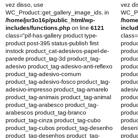
vez disso, use
vez di
WC_Product::get_gallery_image_ids. in
WC_Pro
/home/jsr3o16p/public_html/wp-
/home
includes/functions.php
on line
6121
inclu
class="pif-has-gallery product type-
class=
product post-395 status-publish first
produc
instock product_cat-adesivos-papel-de-
produc
parede product_tag-3d product_tag-
produc
adesivo product_tag-adesivo-anti-reflexo
produc
product_tag-adesivo-comum
produ
product_tag-adesivo-fosco product_tag-
produc
adesivo-impresso product_tag-amarelo
adesiv
product_tag-animais product_tag-animal
produc
product_tag-arabesco product_tag-
produc
arabescos product_tag-branco
produc
product_tag-cinza product_tag-cubo
produc
product_tag-cubos product_tag-desenho
desenh
product_tag-desenhos product_tag-
produc