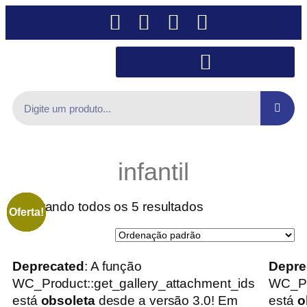
infantil
Mostrando todos os 5 resultados
Oferta!
Oferta!
Oferta!
Oferta!
Oferta!
Deprecated
: A função
Depre
WC_Product::get_gallery_attachment_ids
WC_Pr
está
obsoleta
desde a versão 3.0! Em
está
o