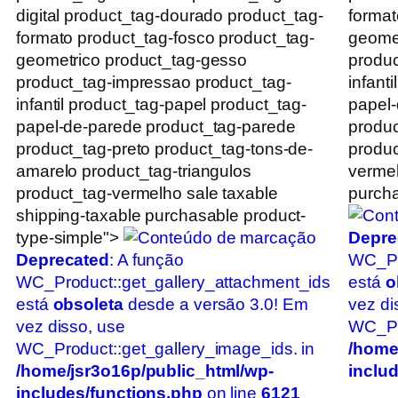
digital product_tag-dourado product_tag-
format
formato product_tag-fosco product_tag-
geomet
geometrico product_tag-gesso
produc
product_tag-impressao product_tag-
infant
infantil product_tag-papel product_tag-
papel-
papel-de-parede product_tag-parede
produc
product_tag-preto product_tag-tons-de-
produc
amarelo product_tag-triangulos
vermel
product_tag-vermelho sale taxable
purcha
shipping-taxable purchasable product-
type-simple">
Depre
Deprecated
: A função
WC_Pr
WC_Product::get_gallery_attachment_ids
está
o
está
obsoleta
desde a versão 3.0! Em
vez di
vez disso, use
WC_Pro
WC_Product::get_gallery_image_ids. in
/home
/home/jsr3o16p/public_html/wp-
inclu
includes/functions.php
on line
6121