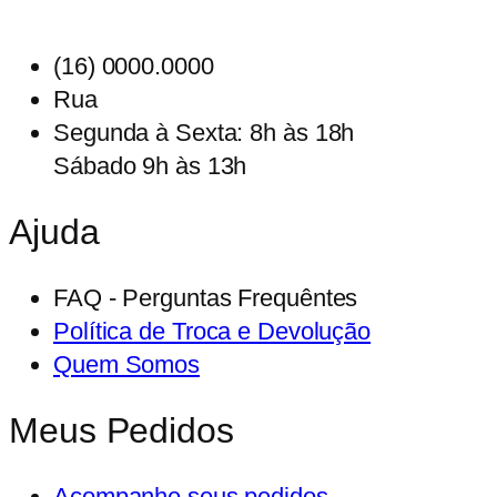
original
atual
era:
é:
(16) 0000.0000
R$49,90.
R$39,90.
Rua
Segunda à Sexta: 8h às 18h
Sábado 9h às 13h
Ajuda
FAQ - Perguntas Frequêntes
Política de Troca e Devolução
Quem Somos
Meus Pedidos
Acompanhe seus pedidos