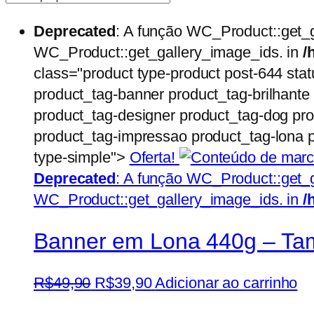
Deprecated
: A função WC_Product::get_
WC_Product::get_gallery_image_ids. in
/
class="product type-product post-644 stat
product_tag-banner product_tag-brilhante
product_tag-designer product_tag-dog pro
product_tag-impressao product_tag-lona p
type-simple">
Oferta!
Deprecated
: A função WC_Product::get_
WC_Product::get_gallery_image_ids. in
/
Banner em Lona 440g – Ta
O
O
R$
49,90
R$
39,90
Adicionar ao carrinho
preço
preço