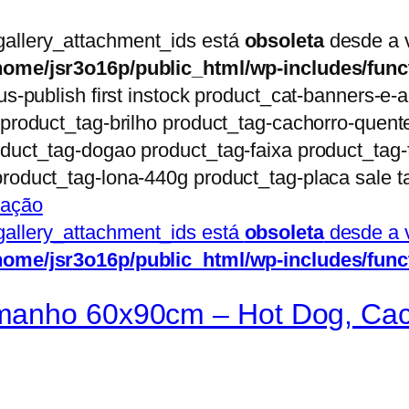
gallery_attachment_ids está
obsoleta
desde a v
home/jsr3o16p/public_html/wp-includes/func
us-publish first instock product_cat-banners-e-
 product_tag-brilho product_tag-cachorro-quen
duct_tag-dogao product_tag-faixa product_tag-f
roduct_tag-lona-440g product_tag-placa sale t
gallery_attachment_ids está
obsoleta
desde a v
home/jsr3o16p/public_html/wp-includes/func
manho 60x90cm – Hot Dog, Cac