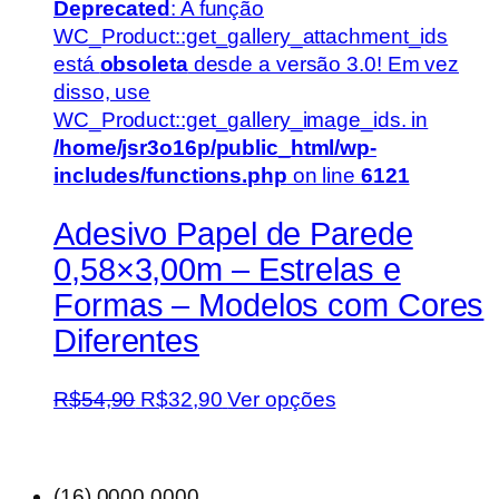
Deprecated
: A função
WC_Product::get_gallery_attachment_ids
está
obsoleta
desde a versão 3.0! Em vez
disso, use
WC_Product::get_gallery_image_ids. in
/home/jsr3o16p/public_html/wp-
includes/functions.php
on line
6121
Adesivo Papel de Parede
0,58×3,00m – Estrelas e
Formas – Modelos com Cores
Diferentes
O
O
Este
R$
54,90
R$
32,90
Ver opções
preço
preço
produto
original
atual
tem
era:
é:
várias
(16) 0000.0000