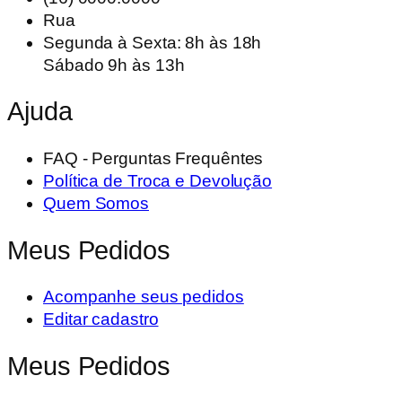
R$54,90.
R$32,90.
variantes.
Rua
As
Segunda à Sexta: 8h às 18h
opções
Sábado 9h às 13h
podem
ser
Ajuda
escolhidas
na
FAQ - Perguntas Frequêntes
página
Política de Troca e Devolução
do
Quem Somos
produto
Meus Pedidos
Acompanhe seus pedidos
Editar cadastro
Meus Pedidos