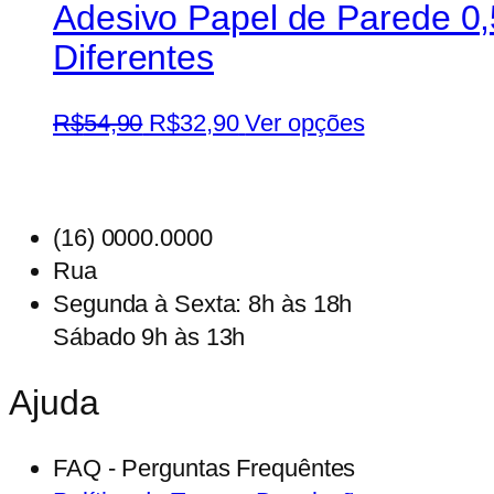
Adesivo Papel de Parede 0
Diferentes
O
O
Este
R$
54,90
R$
32,90
Ver opções
preço
preço
produto
original
atual
tem
era:
é:
várias
(16) 0000.0000
R$54,90.
R$32,90.
variantes.
Rua
As
Segunda à Sexta: 8h às 18h
opções
Sábado 9h às 13h
podem
ser
Ajuda
escolhidas
na
FAQ - Perguntas Frequêntes
página