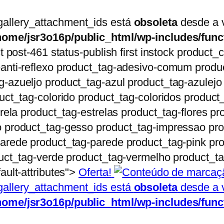
gallery_attachment_ids está
obsoleta
desde a v
home/jsr3o16p/public_html/wp-includes/func
ct post-461 status-publish first instock produc
anti-reflexo product_tag-adesivo-comum produ
-azueljo product_tag-azul product_tag-azulejo
uct_tag-colorido product_tag-coloridos product
trela product_tag-estrelas product_tag-flores 
 product_tag-gesso product_tag-impressao prod
arede product_tag-parede product_tag-pink pro
uct_tag-verde product_tag-vermelho product_ta
ault-attributes">
Oferta!
gallery_attachment_ids está
obsoleta
desde a v
home/jsr3o16p/public_html/wp-includes/func