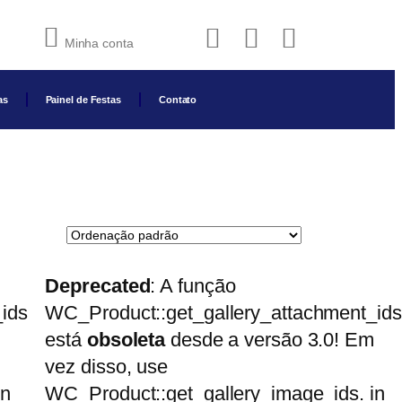
Minha conta
as
Painel de Festas
Contato
Deprecated
: A função
ids
WC_Product::get_gallery_attachment_ids
está
obsoleta
desde a versão 3.0! Em
vez disso, use
in
WC_Product::get_gallery_image_ids. in