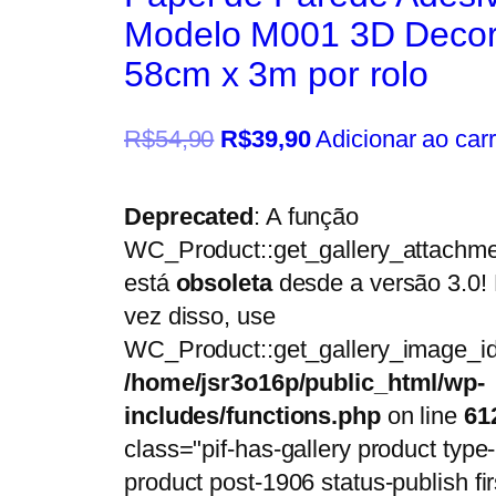
Modelo M001 3D Decor
58cm x 3m por rolo
R$
54,90
R$
39,90
Adicionar ao car
Deprecated
: A função
WC_Product::get_gallery_attachme
está
obsoleta
desde a versão 3.0!
vez disso, use
WC_Product::get_gallery_image_id
/home/jsr3o16p/public_html/wp-
includes/functions.php
on line
61
class="pif-has-gallery product type-
product post-1906 status-publish fir