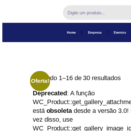
Home
Empresa
Eventos
Exibindo 1–16 de 30 resultados
Oferta!
Oferta!
Oferta!
Oferta!
Oferta!
Oferta!
Oferta!
Oferta!
Oferta!
Oferta!
Oferta!
Oferta!
Oferta!
Oferta!
Oferta!
Oferta!
Deprecated
: A função
WC_Product::get_gallery_attachme
está
obsoleta
desde a versão 3.0!
vez disso, use
WC_Product::get_gallery_image_id