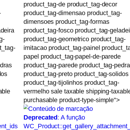
product_tag-de product_tag-decor
-
product_tag-dimensao product_tag-
dimensoes product_tag-formas
deira
product_tag-fosco product_tag-geladei
g-
product_tag-geometrico product_tag-
t_tag-
imitacao product_tag-painel product_t
papel product_tag-papel-de-parede
edras
product_tag-parede product_tag-pedr
dos
product_tag-preto product_tag-solidos
product_tag-tijolinhos product_tag-
able
vermelho sale taxable shipping-taxabl
purchasable product-type-simple">
Deprecated
: A função
nt_ids
WC_Product::get_gallery_attachment_