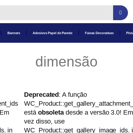
Banners
Adesivos Papel de Parede
Faixas Decorativas
Pist
dimensão
Deprecated
: A função
nt_ids
WC_Product::get_gallery_attachment_
 Em
está
obsoleta
desde a versão 3.0! Em
vez disso, use
s. in
WC_Product::get_gallery_image_ids. 