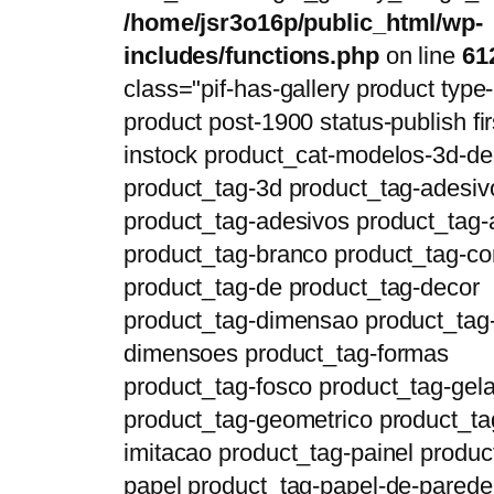
/home/jsr3o16p/public_html/wp-
includes/functions.php
on line
61
class="pif-has-gallery product type-
product post-1900 status-publish fir
instock product_cat-modelos-3d-de
product_tag-3d product_tag-adesiv
product_tag-adesivos product_tag-
product_tag-branco product_tag-
product_tag-de product_tag-decor
product_tag-dimensao product_tag
dimensoes product_tag-formas
product_tag-fosco product_tag-gela
product_tag-geometrico product_ta
imitacao product_tag-painel produc
papel product_tag-papel-de-parede