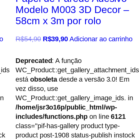
Modelo M003 3D Decor –
58cm x 3m por rolo
o
R$
54,90
R$
39,90
Adicionar ao carrinho
Deprecated
: A função
ids
WC_Product::get_gallery_attachment_ids
está
obsoleta
desde a versão 3.0! Em
vez disso, use
in
WC_Product::get_gallery_image_ids. in
/home/jsr3o16p/public_html/wp-
includes/functions.php
on line
6121
class="pif-has-gallery product type-
ck
product post-1908 status-publish instock