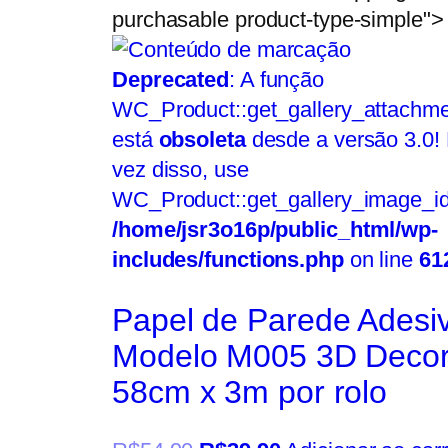
purchasable product-type-simple">
Deprecated
: A função
WC_Product::get_gallery_attachme
está
obsoleta
desde a versão 3.0!
vez disso, use
WC_Product::get_gallery_image_id
/home/jsr3o16p/public_html/wp-
includes/functions.php
on line
61
Papel de Parede Adesi
Modelo M005 3D Decor
58cm x 3m por rolo