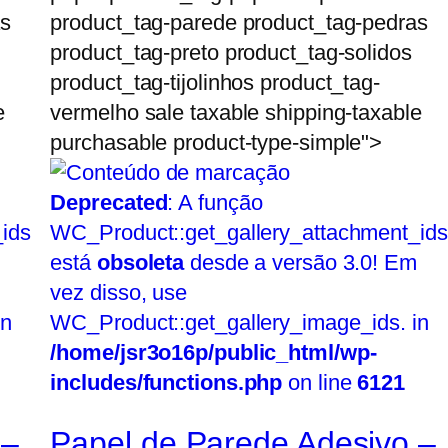
as
product_tag-parede product_tag-pedras
product_tag-preto product_tag-solidos
product_tag-tijolinhos product_tag-
e
vermelho sale taxable shipping-taxable
purchasable product-type-simple">
Deprecated
: A função
ids
WC_Product::get_gallery_attachment_ids
está
obsoleta
desde a versão 3.0! Em
vez disso, use
in
WC_Product::get_gallery_image_ids. in
/home/jsr3o16p/public_html/wp-
includes/functions.php
on line
6121
 –
Papel de Parede Adesivo –