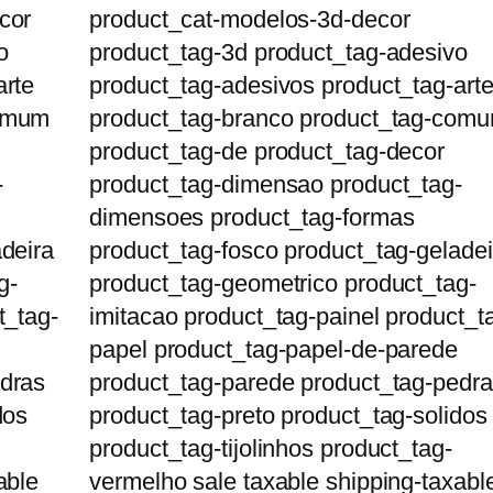
cor
product_cat-modelos-3d-decor
o
product_tag-3d product_tag-adesivo
arte
product_tag-adesivos product_tag-art
comum
product_tag-branco product_tag-com
product_tag-de product_tag-decor
-
product_tag-dimensao product_tag-
dimensoes product_tag-formas
deira
product_tag-fosco product_tag-geladei
g-
product_tag-geometrico product_tag-
t_tag-
imitacao product_tag-painel product_t
papel product_tag-papel-de-parede
edras
product_tag-parede product_tag-pedr
dos
product_tag-preto product_tag-solidos
product_tag-tijolinhos product_tag-
able
vermelho sale taxable shipping-taxabl