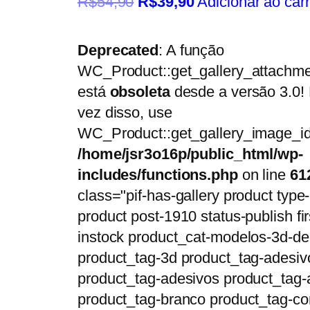
R$
54,90
R$
39,90
Adicionar ao car
Deprecated
: A função
WC_Product::get_gallery_attachme
está
obsoleta
desde a versão 3.0!
vez disso, use
WC_Product::get_gallery_image_id
/home/jsr3o16p/public_html/wp-
includes/functions.php
on line
61
class="pif-has-gallery product type-
product post-1910 status-publish fir
instock product_cat-modelos-3d-de
product_tag-3d product_tag-adesiv
product_tag-adesivos product_tag-
product_tag-branco product_tag-