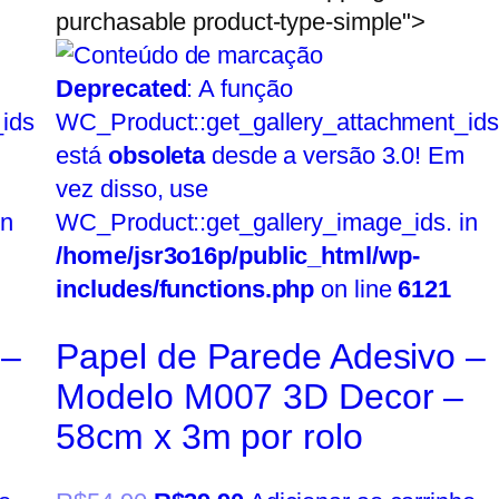
purchasable product-type-simple">
Deprecated
: A função
ids
WC_Product::get_gallery_attachment_ids
está
obsoleta
desde a versão 3.0! Em
vez disso, use
in
WC_Product::get_gallery_image_ids. in
/home/jsr3o16p/public_html/wp-
includes/functions.php
on line
6121
 –
Papel de Parede Adesivo –
Modelo M007 3D Decor –
58cm x 3m por rolo