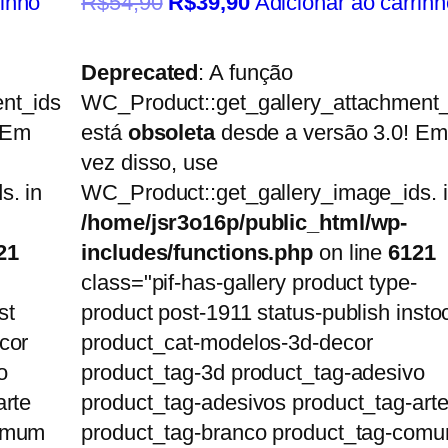
rinho
R$
54,90
R$
39,90
Adicionar ao carrinh
Deprecated
: A função
nt_ids
WC_Product::get_gallery_attachment_
 Em
está
obsoleta
desde a versão 3.0! Em
vez disso, use
s. in
WC_Product::get_gallery_image_ids. 
/home/jsr3o16p/public_html/wp-
21
includes/functions.php
on line
6121
class="pif-has-gallery product type-
st
product post-1911 status-publish insto
cor
product_cat-modelos-3d-decor
o
product_tag-3d product_tag-adesivo
arte
product_tag-adesivos product_tag-art
comum
product_tag-branco product_tag-com