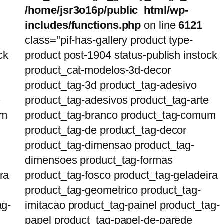
/home/jsr3o16p/public_html/wp-
includes/functions.php
on line
6121
class="pif-has-gallery product type-
ck
product post-1904 status-publish instock
product_cat-modelos-3d-decor
product_tag-3d product_tag-adesivo
e
product_tag-adesivos product_tag-arte
um
product_tag-branco product_tag-comum
product_tag-de product_tag-decor
product_tag-dimensao product_tag-
dimensoes product_tag-formas
ra
product_tag-fosco product_tag-geladeira
product_tag-geometrico product_tag-
ag-
imitacao product_tag-painel product_tag-
papel product_tag-papel-de-parede