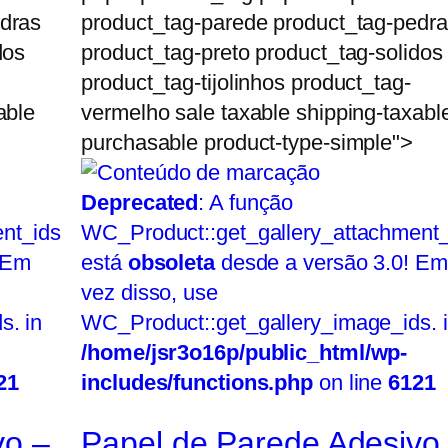
edras
product_tag-parede product_tag-pedr
dos
product_tag-preto product_tag-solidos
product_tag-tijolinhos product_tag-
able
vermelho sale taxable shipping-taxabl
purchasable product-type-simple">
Deprecated
: A função
nt_ids
WC_Product::get_gallery_attachment_
 Em
está
obsoleta
desde a versão 3.0! Em
vez disso, use
s. in
WC_Product::get_gallery_image_ids. 
/home/jsr3o16p/public_html/wp-
21
includes/functions.php
on line
6121
vo –
Papel de Parede Adesivo