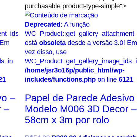
purchasable product-type-simple">
Deprecated
: A função
nt_ids
WC_Product::get_gallery_attachment_
 Em
está
obsoleta
desde a versão 3.0! Em
vez disso, use
s. in
WC_Product::get_gallery_image_ids. 
/home/jsr3o16p/public_html/wp-
21
includes/functions.php
on line
6121
vo –
Papel de Parede Adesivo
 –
Modelo M006 3D Decor –
58cm x 3m por rolo