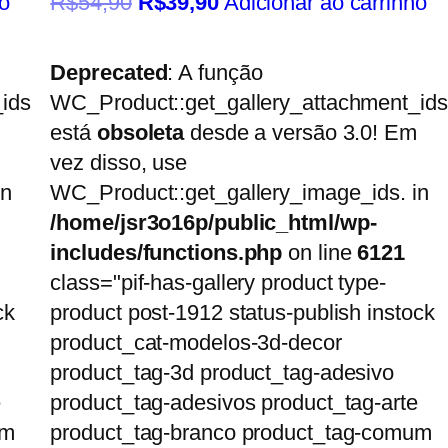
o
R$
54,90
R$
39,90
Adicionar ao carrinho
Deprecated
: A função
ids
WC_Product::get_gallery_attachment_ids
está
obsoleta
desde a versão 3.0! Em
vez disso, use
in
WC_Product::get_gallery_image_ids. in
/home/jsr3o16p/public_html/wp-
includes/functions.php
on line
6121
class="pif-has-gallery product type-
ck
product post-1912 status-publish instock
product_cat-modelos-3d-decor
product_tag-3d product_tag-adesivo
e
product_tag-adesivos product_tag-arte
um
product_tag-branco product_tag-comum