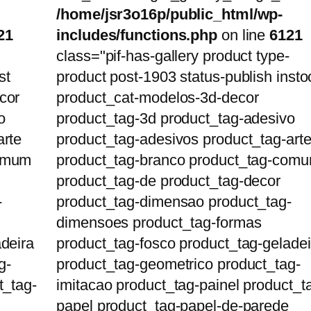
/home/jsr3o16p/public_html/wp-
21
includes/functions.php
on line
6121
class="pif-has-gallery product type-
st
product post-1903 status-publish insto
cor
product_cat-modelos-3d-decor
o
product_tag-3d product_tag-adesivo
arte
product_tag-adesivos product_tag-art
comum
product_tag-branco product_tag-com
product_tag-de product_tag-decor
-
product_tag-dimensao product_tag-
dimensoes product_tag-formas
deira
product_tag-fosco product_tag-geladei
g-
product_tag-geometrico product_tag-
t_tag-
imitacao product_tag-painel product_t
papel product_tag-papel-de-parede