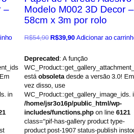
 –
Modelo M002 3D Decor –
58cm x 3m por rolo
rinho
R$
54,90
R$
39,90
Adicionar ao carrinh
Deprecated
: A função
nt_ids
WC_Product::get_gallery_attachment_
 Em
está
obsoleta
desde a versão 3.0! Em
vez disso, use
s. in
WC_Product::get_gallery_image_ids. 
/home/jsr3o16p/public_html/wp-
21
includes/functions.php
on line
6121
class="pif-has-gallery product type-
st
product post-1907 status-publish insto