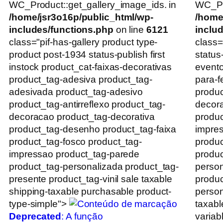
WC_Product::get_gallery_image_ids. in
WC_Pro
/home/jsr3o16p/public_html/wp-
/home
includes/functions.php
on line
6121
inclu
class="pif-has-gallery product type-
class=
product post-1934 status-publish first
status
instock product_cat-faixas-decorativas
evento
product_tag-adesiva product_tag-
para-f
adesivada product_tag-adesivo
produc
product_tag-antirreflexo product_tag-
decor
decoracao product_tag-decorativa
produc
product_tag-desenho product_tag-faixa
impres
product_tag-fosco product_tag-
produc
impressao product_tag-parede
produc
product_tag-personalizada product_tag-
person
presente product_tag-vinil sale taxable
produc
shipping-taxable purchasable product-
person
type-simple">
taxabl
Deprecated
: A função
variab