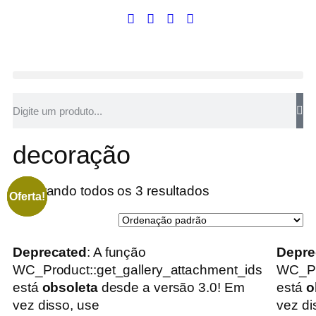
decoração
Mostrando todos os 3 resultados
Oferta!
Oferta!
Oferta!
Deprecated
: A função
Depre
WC_Product::get_gallery_attachment_ids
WC_Pr
está
obsoleta
desde a versão 3.0! Em
está
o
vez disso, use
vez di