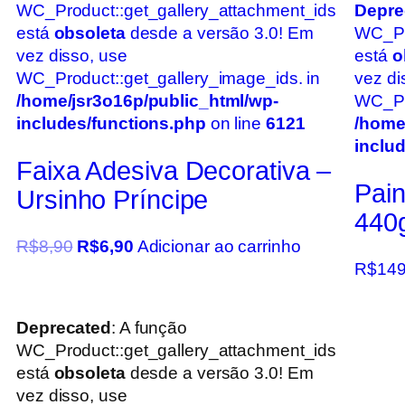
WC_Product::get_gallery_attachment_ids
Depre
está
obsoleta
desde a versão 3.0! Em
WC_Pr
vez disso, use
está
o
WC_Product::get_gallery_image_ids. in
vez di
/home/jsr3o16p/public_html/wp-
WC_Pro
includes/functions.php
on line
6121
/home
inclu
Faixa Adesiva Decorativa –
Pain
Ursinho Príncipe
440g
R$
8,90
R$
6,90
Adicionar ao carrinho
R$
149
Deprecated
: A função
WC_Product::get_gallery_attachment_ids
está
obsoleta
desde a versão 3.0! Em
vez disso, use