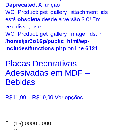
Deprecated
: A função
WC_Product::get_gallery_attachment_ids
está
obsoleta
desde a versão 3.0! Em
vez disso, use
WC_Product::get_gallery_image_ids. in
/home/jsr3o16p/public_html/wp-
includes/functions.php
on line
6121
Placas Decorativas
Adesivadas em MDF –
Bebidas
R$
11,99
–
R$
19,99
Ver opções
(16) 0000.0000