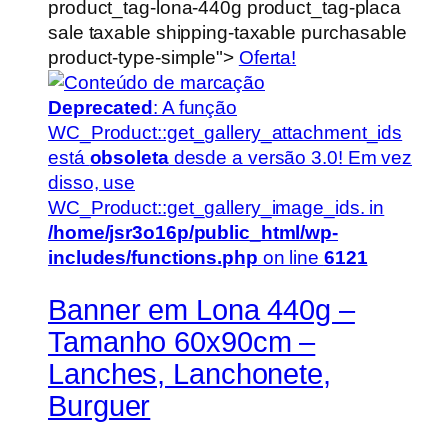
product_tag-lona-440g product_tag-placa
sale taxable shipping-taxable purchasable
product-type-simple">
Oferta!
Deprecated
: A função
WC_Product::get_gallery_attachment_ids
está
obsoleta
desde a versão 3.0! Em vez
disso, use
WC_Product::get_gallery_image_ids. in
/home/jsr3o16p/public_html/wp-
includes/functions.php
on line
6121
Banner em Lona 440g –
Tamanho 60x90cm –
Lanches, Lanchonete,
Burguer