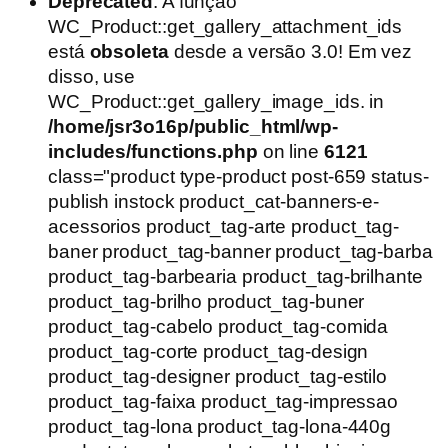
preço
preço
Deprecated
: A função
original
atual
WC_Product::get_gallery_attachment_ids
era:
é:
está
obsoleta
desde a versão 3.0! Em vez
R$49,90.
R$39,90.
disso, use
WC_Product::get_gallery_image_ids. in
/home/jsr3o16p/public_html/wp-
includes/functions.php
on line
6121
class="product type-product post-659 status-
publish instock product_cat-banners-e-
acessorios product_tag-arte product_tag-
baner product_tag-banner product_tag-barba
product_tag-barbearia product_tag-brilhante
product_tag-brilho product_tag-buner
product_tag-cabelo product_tag-comida
product_tag-corte product_tag-design
product_tag-designer product_tag-estilo
product_tag-faixa product_tag-impressao
product_tag-lona product_tag-lona-440g