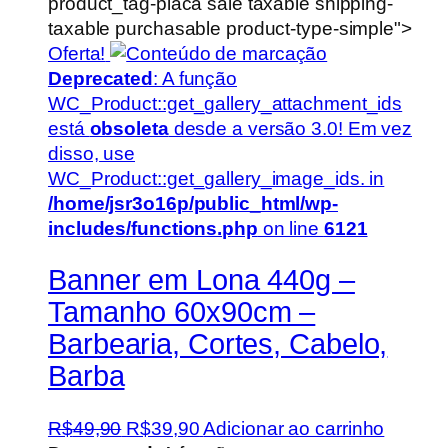
product_tag-placa sale taxable shipping-
taxable purchasable product-type-simple">
Oferta!
Deprecated
: A função
WC_Product::get_gallery_attachment_ids
está
obsoleta
desde a versão 3.0! Em vez
disso, use
WC_Product::get_gallery_image_ids. in
/home/jsr3o16p/public_html/wp-
includes/functions.php
on line
6121
Banner em Lona 440g –
Tamanho 60x90cm –
Barbearia, Cortes, Cabelo,
Barba
O
O
R$
49,90
R$
39,90
Adicionar ao carrinho