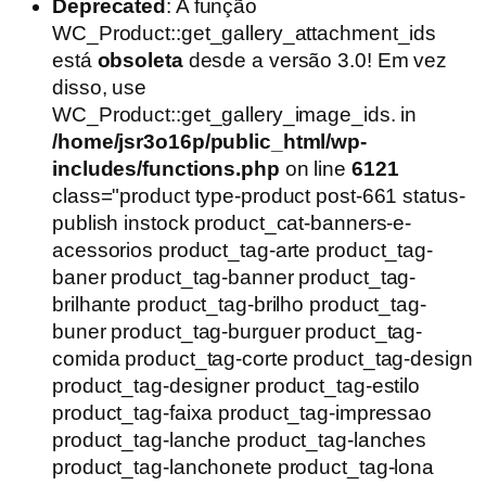
preço
preço
Deprecated
: A função
original
atual
WC_Product::get_gallery_attachment_ids
era:
é:
está
obsoleta
desde a versão 3.0! Em vez
R$49,90.
R$39,90.
disso, use
WC_Product::get_gallery_image_ids. in
/home/jsr3o16p/public_html/wp-
includes/functions.php
on line
6121
class="product type-product post-661 status-
publish instock product_cat-banners-e-
acessorios product_tag-arte product_tag-
baner product_tag-banner product_tag-
brilhante product_tag-brilho product_tag-
buner product_tag-burguer product_tag-
comida product_tag-corte product_tag-design
product_tag-designer product_tag-estilo
product_tag-faixa product_tag-impressao
product_tag-lanche product_tag-lanches
product_tag-lanchonete product_tag-lona