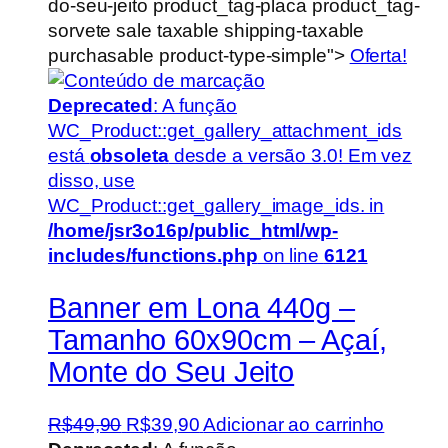
do-seu-jeito product_tag-placa product_tag-
sorvete sale taxable shipping-taxable
purchasable product-type-simple">
Oferta!
Deprecated
: A função
WC_Product::get_gallery_attachment_ids
está
obsoleta
desde a versão 3.0! Em vez
disso, use
WC_Product::get_gallery_image_ids. in
/home/jsr3o16p/public_html/wp-
includes/functions.php
on line
6121
Banner em Lona 440g –
Tamanho 60x90cm – Açaí,
Monte do Seu Jeito
O
O
R$
49,90
R$
39,90
Adicionar ao carrinho