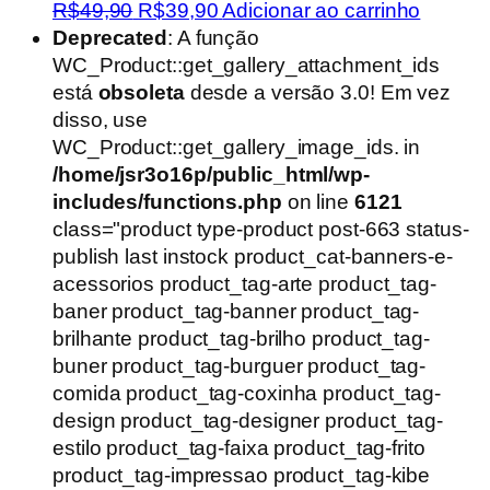
O
O
R$
49,90
R$
39,90
Adicionar ao carrinho
preço
preço
Deprecated
: A função
original
atual
WC_Product::get_gallery_attachment_ids
era:
é:
está
obsoleta
desde a versão 3.0! Em vez
R$49,90.
R$39,90.
disso, use
WC_Product::get_gallery_image_ids. in
/home/jsr3o16p/public_html/wp-
includes/functions.php
on line
6121
class="product type-product post-663 status-
publish last instock product_cat-banners-e-
acessorios product_tag-arte product_tag-
baner product_tag-banner product_tag-
brilhante product_tag-brilho product_tag-
buner product_tag-burguer product_tag-
comida product_tag-coxinha product_tag-
design product_tag-designer product_tag-
estilo product_tag-faixa product_tag-frito
product_tag-impressao product_tag-kibe