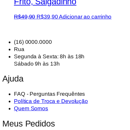
Frito, Salgadinho
O
O
R$
49,90
R$
39,90
Adicionar ao carrinho
preço
preço
original
atual
era:
é:
(16) 0000.0000
R$49,90.
R$39,90.
Rua
Segunda à Sexta: 8h às 18h
Sábado 9h às 13h
Ajuda
FAQ - Perguntas Frequêntes
Política de Troca e Devolução
Quem Somos
Meus Pedidos