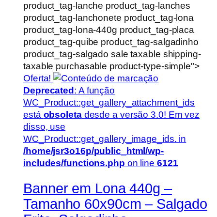
product_tag-lanche product_tag-lanches
product_tag-lanchonete product_tag-lona
product_tag-lona-440g product_tag-placa
product_tag-quibe product_tag-salgadinho
product_tag-salgado sale taxable shipping-
taxable purchasable product-type-simple">
Oferta!
Deprecated
: A função
WC_Product::get_gallery_attachment_ids
está
obsoleta
desde a versão 3.0! Em vez
disso, use
WC_Product::get_gallery_image_ids. in
/home/jsr3o16p/public_html/wp-
includes/functions.php
on line
6121
Banner em Lona 440g –
Tamanho 60x90cm – Salgado