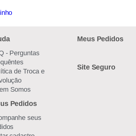
rinho
uda
Meus Pedidos
Q - Perguntas
equêntes
Site Seguro
ítica de Troca e
volução
em Somos
us Pedidos
ompanhe seus
didos
tar cadastro