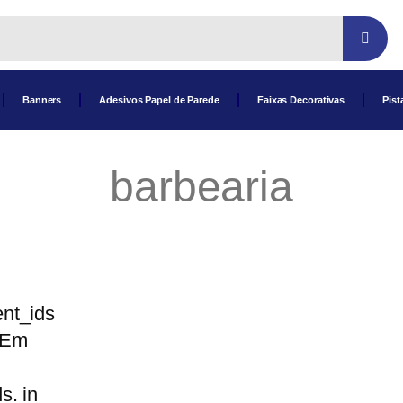
Banners
Adesivos Papel de Parede
Faixas Decorativas
Pist
barbearia
nt_ids
 Em
s. in