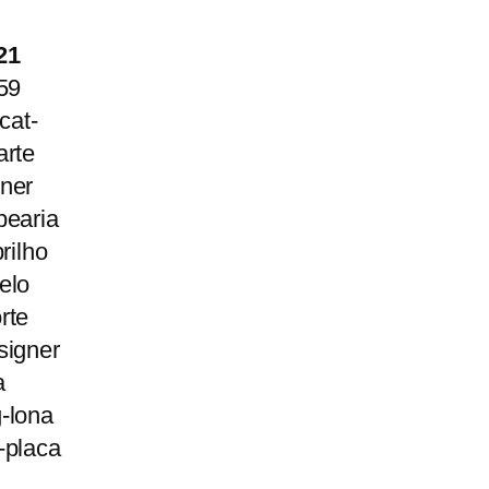
21
59
cat-
arte
ner
bearia
rilho
elo
rte
signer
a
-lona
-placa