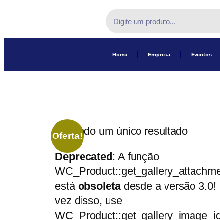
Home
Empresa
Eventos
Exibindo um único resultado
Oferta!
Deprecated
: A função
WC_Product::get_gallery_attachme
está
obsoleta
desde a versão 3.0!
vez disso, use
WC_Product::get_gallery_image_id