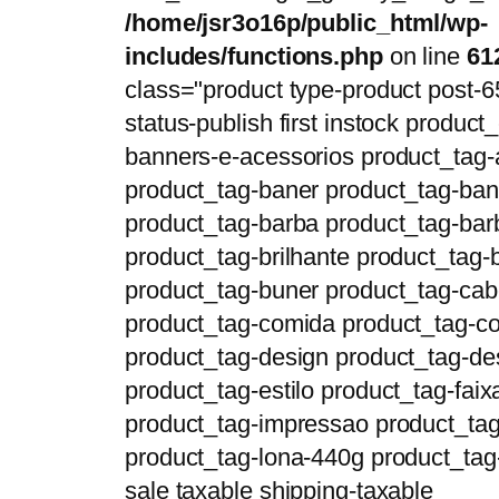
/home/jsr3o16p/public_html/wp-
includes/functions.php
on line
61
class="product type-product post-6
status-publish first instock product_
banners-e-acessorios product_tag-
product_tag-baner product_tag-ban
product_tag-barba product_tag-bar
product_tag-brilhante product_tag-b
product_tag-buner product_tag-cab
product_tag-comida product_tag-co
product_tag-design product_tag-de
product_tag-estilo product_tag-faix
product_tag-impressao product_tag
product_tag-lona-440g product_tag
sale taxable shipping-taxable