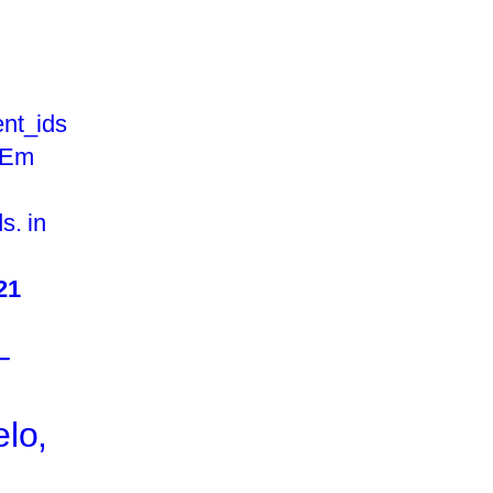
nt_ids
 Em
s. in
21
–
lo,