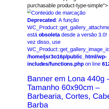
purchasable product-type-simple">
Deprecated
: A função
WC_Product::get_gallery_attachme
está
obsoleta
desde a versão 3.0!
vez disso, use
WC_Product::get_gallery_image_id
/home/jsr3o16p/public_html/wp-
includes/functions.php
on line
61
Banner em Lona 440g 
Tamanho 60x90cm –
Barbearia, Cortes, Cabe
Barba