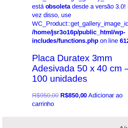
está
obsoleta
desde a versão 3.0!
vez disso, use
WC_Product::get_gallery_image_id
/home/jsr3o16p/public_html/wp-
includes/functions.php
on line
61
Placa Duratex 3mm
Adesivada 50 x 40 cm 
100 unidades
R$
950,00
R$
850,00
Adicionar ao
carrinho