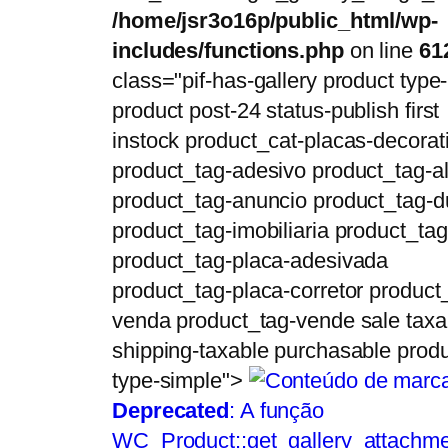
/home/jsr3o16p/public_html/wp-
includes/functions.php
on line
61
class="pif-has-gallery product type-
product post-24 status-publish first
instock product_cat-placas-decorat
product_tag-adesivo product_tag-a
product_tag-anuncio product_tag-d
product_tag-imobiliaria product_ta
product_tag-placa-adesivada
product_tag-placa-corretor product
venda product_tag-vende sale taxa
shipping-taxable purchasable produ
type-simple">
Deprecated
: A função
WC_Product::get_gallery_attachme