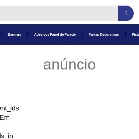
Banners
Adesivos Papel de Parede
Faixas Decorativas
Pist
anúncio
nt_ids
 Em
s. in