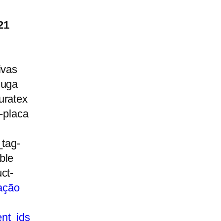
21
ivas
luga
uratex
g-placa
_tag-
ble
ct-
nt_ids