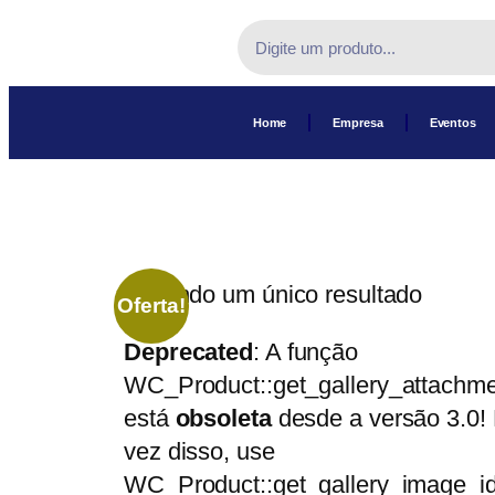
Home
Empresa
Eventos
Exibindo um único resultado
Oferta!
Deprecated
: A função
WC_Product::get_gallery_attachme
está
obsoleta
desde a versão 3.0!
vez disso, use
WC_Product::get_gallery_image_id