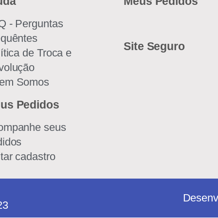
uda
Meus Pedidos
Q - Perguntas
equêntes
Site Seguro
ítica de Troca e
volução
em Somos
us Pedidos
ompanhe seus
didos
tar cadastro
Desenv
23