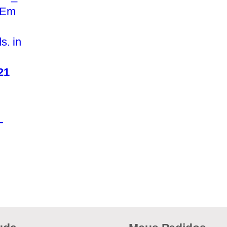
 Em
s. in
21
–