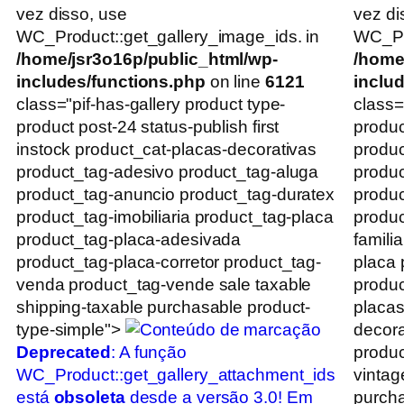
vez disso, use
vez di
WC_Product::get_gallery_image_ids. in
WC_Pro
/home/jsr3o16p/public_html/wp-
/home
includes/functions.php
on line
6121
inclu
class="pif-has-gallery product type-
class=
product post-24 status-publish first
produc
instock product_cat-placas-decorativas
produc
product_tag-adesivo product_tag-aluga
produc
product_tag-anuncio product_tag-duratex
produc
product_tag-imobiliaria product_tag-placa
produc
product_tag-placa-adesivada
famili
product_tag-placa-corretor product_tag-
placa 
venda product_tag-vende sale taxable
produc
shipping-taxable purchasable product-
placas
type-simple">
decora
Deprecated
: A função
produc
WC_Product::get_gallery_attachment_ids
vintag
está
obsoleta
desde a versão 3.0! Em
purcha