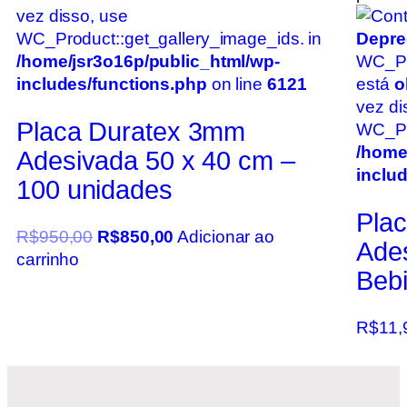
vez disso, use
WC_Product::get_gallery_image_ids. in
Depre
/home/jsr3o16p/public_html/wp-
WC_Pr
includes/functions.php
on line
6121
está
o
vez di
Placa Duratex 3mm
WC_Pro
/home
Adesivada 50 x 40 cm –
inclu
100 unidades
Plac
R$
950,00
R$
850,00
Adicionar ao
Ade
carrinho
Beb
R$
11,